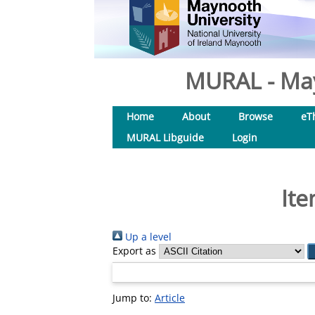
MURAL - May
Home
About
Browse
eT
MURAL Libguide
Login
Ite
Up a level
Export as
Jump to:
Article