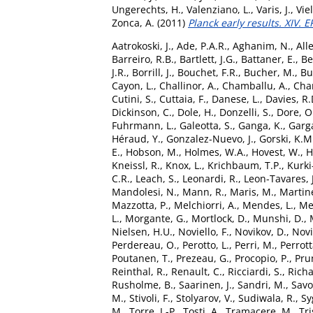
Ungerechts, H.
,
Valenziano, L.
,
Varis, J.
,
Viel
Zonca, A.
(2011)
Planck early results. XIV.
Aatrokoski, J.
,
Ade, P.A.R.
,
Aghanim, N.
,
All
Barreiro, R.B.
,
Bartlett, J.G.
,
Battaner, E.
,
Be
J.R.
,
Borrill, J.
,
Bouchet, F.R.
,
Bucher, M.
,
Bu
Cayon, L.
,
Challinor, A.
,
Chamballu, A.
,
Char
Cutini, S.
,
Cuttaia, F.
,
Danese, L.
,
Davies, R.
Dickinson, C.
,
Dole, H.
,
Donzelli, S.
,
Dore, O
Fuhrmann, L.
,
Galeotta, S.
,
Ganga, K.
,
Garg
Héraud, Y.
,
Gonzalez-Nuevo, J.
,
Gorski, K.M
E.
,
Hobson, M.
,
Holmes, W.A.
,
Hovest, W.
,
H
Kneissl, R.
,
Knox, L.
,
Krichbaum, T.P.
,
Kurki
C.R.
,
Leach, S.
,
Leonardi, R.
,
Leon-Tavares, J
Mandolesi, N.
,
Mann, R.
,
Maris, M.
,
Martin
Mazzotta, P.
,
Melchiorri, A.
,
Mendes, L.
,
Me
L.
,
Morgante, G.
,
Mortlock, D.
,
Munshi, D.
,
Nielsen, H.U.
,
Noviello, F.
,
Novikov, D.
,
Novi
Perdereau, O.
,
Perotto, L.
,
Perri, M.
,
Perrott
Poutanen, T.
,
Prezeau, G.
,
Procopio, P.
,
Prun
Reinthal, R.
,
Renault, C.
,
Ricciardi, S.
,
Richa
Rusholme, B.
,
Saarinen, J.
,
Sandri, M.
,
Savo
M.
,
Stivoli, F.
,
Stolyarov, V.
,
Sudiwala, R.
,
Sy
M.
,
Torre, J.-P.
,
Tosti, A.
,
Tramacere, M.
,
Tr