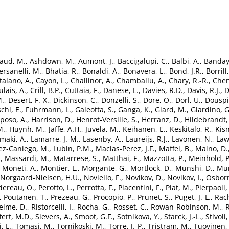
aud, M.
,
Ashdown, M.
,
Aumont, J.
,
Baccigalupi, C.
,
Balbi, A.
,
Banday,
ersanelli, M.
,
Bhatia, R.
,
Bonaldi, A.
,
Bonavera, L.
,
Bond, J.R.
,
Borrill,
talano, A.
,
Cayon, L.
,
Challinor, A.
,
Chamballu, A.
,
Chary, R.-R.
,
Chen
ulais, A.
,
Crill, B.P.
,
Cuttaia, F.
,
Danese, L.
,
Davies, R.D.
,
Davis, R.J.
,
D
M.
,
Desert, F.-X.
,
Dickinson, C.
,
Donzelli, S.
,
Dore, O.
,
Dorl, U.
,
Douspi
chi, E.
,
Fuhrmann, L.
,
Galeotta, S.
,
Ganga, K.
,
Giard, M.
,
Giardino, G
poso, A.
,
Harrison, D.
,
Henrot-Versille, S.
,
Herranz, D.
,
Hildebrandt,
M.
,
Huynh, M.
,
Jaffe, A.H.
,
Juvela, M.
,
Keihanen, E.
,
Keskitalo, R.
,
Kisn
maki, A.
,
Lamarre, J.-M.
,
Lasenby, A.
,
Laureijs, R.J.
,
Lavonen, N.
,
Law
ez-Caniego, M.
,
Lubin, P.M.
,
Macias-Perez, J.F.
,
Maffei, B.
,
Maino, D.
.
,
Massardi, M.
,
Matarrese, S.
,
Matthai, F.
,
Mazzotta, P.
,
Meinhold, P
,
Moneti, A.
,
Montier, L.
,
Morgante, G.
,
Mortlock, D.
,
Munshi, D.
,
Mur
Norgaard-Nielsen, H.U.
,
Noviello, F.
,
Novikov, D.
,
Novikov, I.
,
Osborn
dereau, O.
,
Perotto, L.
,
Perrotta, F.
,
Piacentini, F.
,
Piat, M.
,
Pierpaoli,
,
Poutanen, T.
,
Prezeau, G.
,
Procopio, P.
,
Prunet, S.
,
Puget, J.-L.
,
Rach
elme, D.
,
Ristorcelli, I.
,
Rocha, G.
,
Rosset, C.
,
Rowan-Robinson, M.
,
R
fert, M.D.
,
Sievers, A.
,
Smoot, G.F.
,
Sotnikova, Y.
,
Starck, J.-L.
,
Stivoli,
, L.
,
Tomasi, M.
,
Tornikoski, M.
,
Torre, J.-P.
,
Tristram, M.
,
Tuovinen, 