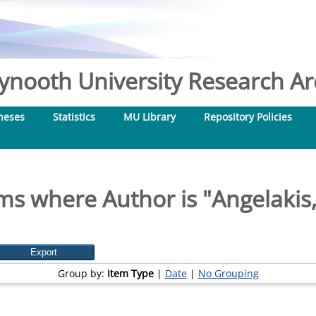
nooth University Research Arc
heses
Statistics
MU Library
Repository Policies
ms where Author is "
Angelakis,
Group by:
Item Type
|
Date
|
No Grouping