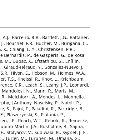
 A.J.
,
Barreiro, R.B.
,
Bartlett, J.G.
,
Battaner,
 J.
,
Bouchet, F.R.
,
Bucher, M.
,
Burigana, C.
,
, X.
,
Chiang, L.-Y.
,
Christensen, P.R.
,
e Bernardis, P.
,
de Gasperis, G.
,
de Rosa,
s, M.
,
Dupac, X.
,
Efstathiou, G.
,
Enßlin,
.
,
Giraud-Héraud, Y.
,
Gonzalez-Nuevo, J.
,
 S.R.
,
Hivon, E.
,
Hobson, M.
,
Holmes, W.A.
,
er, T.S.
,
Kneissl, R.
,
Knox, L.
,
Krichbaum,
rence, C.R.
,
Leach, S.
,
Leahy, J.P.
,
Leonardi,
,
Mandolesi, N.
,
Mann, R.
,
Maris, M.
,
.R.
,
Melchiorri, A.
,
Mendes, L.
,
Mennella,
phy, J.Anthony
,
Naselsky, P.
,
Natoli, P.
,
e, S.
,
Pajot, F.
,
Paladini, R.
,
Partridge, B.
,
 E.
,
Plaszczynski, S.
,
Platania, P.
,
en, J.P.
,
Reach, W.T.
,
Rebolo, R.
,
Reinecke,
ubino-Martin, J.A.
,
Rusholme, B.
,
Sajina,
 F.
,
Stolyarov, V.
,
Sudiwala, R.
,
Sygnet, J.-F.
,
J.
,
Turler, M.
,
Turunen, M.
,
Umana, G.
,