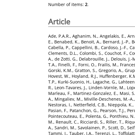
Number of items:
2
.
Article
Ade, P.A.R.
,
Aghanim, N.
,
Angelakis, E.
,
Arn
E.
,
Benabed, K.
,
Benoit, A.
,
Bernard, J.-P.
,
B
Cabella, P.
,
Cappellini, B.
,
Cardoso, J.-F.
,
Ca
Clements, D.L.
,
Colombi, S.
,
Couchot, F.
,
Co
A.
,
de Zotti, G.
,
Delabrouille, J.
,
Delouis, J.-
T.A.
,
Finelli, F.
,
Forni, O.
,
Frailis, M.
,
Frances
Gorski, K.M.
,
Gratton, S.
,
Gregorio, A.
,
Grup
Hovest, W.
,
Hoyland, R.J.
,
Huffenberger, K.
T.P.
,
Kurki-Suonio, H.
,
Lagache, G.
,
Lahteen
R.
,
Leon-Tavares, J.
,
Linden-Vornle, M.
,
Lop
Marleau, F.
,
Martinez-Gonzalez, E.
,
Masi, S
A.
,
Mingaliev, M.
,
Miville-Deschenes, M.-A.
Nestoras, I.
,
Netterfield, C.B.
,
Nieppola, K.
,
Pasian, F.
,
Patanchon, G.
,
Pearson, T.J.
,
Per
Pointecouteau, E.
,
Polenta, G.
,
Ponthieu, N.
M.
,
Renault, C.
,
Ricciardi, S.
,
Riller, T.
,
Riqu
A.
,
Sandri, M.
,
Savolainen, P.
,
Scott, D.
,
Seif
Tammi, J.
,
Tauber, J.A.
,
Terenzi, L.
,
Toffolatti