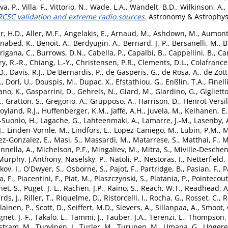
va, P.
,
Villa, F.
,
Vittorio, N.
,
Wade, L.A.
,
Wandelt, B.D.
,
Wilkinson, A.
,
 ERCSC validation and extreme radio sources.
Astronomy & Astrophysic
er, H.D.
,
Aller, M.F.
,
Angelakis, E.
,
Arnaud, M.
,
Ashdown, M.
,
Aumont,
nabed, K.
,
Benoit, A.
,
Berdyugin, A.
,
Bernard, J.-P.
,
Bersanelli, M.
,
B
rigana, C.
,
Burrows, D.N.
,
Cabella, P.
,
Capalbi, B.
,
Cappellini, B.
,
Car
y, R.-R.
,
Chiang, L.-Y.
,
Christensen, P.R.
,
Clements, D.L.
,
Colafrance
D.
,
Davis, R.J.
,
De Bernardis, P.
,
de Gasperis, G.
,
de Rosa, A.
,
de Zott
.
,
Dorl, U.
,
Douspis, M.
,
Dupac, X.
,
Efstathiou, G.
,
Enßlin, T.A.
,
Finelli
ano, K.
,
Gasparrini, D.
,
Gehrels, N.
,
Giard, M.
,
Giardino, G.
,
Giglietto
.
,
Gratton, S.
,
Gregorio, A.
,
Grupposo, A.
,
Harrison, D.
,
Henrot-Versil
oyland, R.J.
,
Huffenberger, K.M.
,
Jaffe, A.H.
,
Juvela, M.
,
Keihanen, E.
-Suonio, H.
,
Lagache, G.
,
Lahteenmaki, A.
,
Lamarre, J.-M.
,
Lasenby, 
.
,
Linden-Vornle, M.
,
Lindfors, E.
,
Lopez-Caniego, M.
,
Lubin, P.M.
,
M
ez-Gonzalez, E.
,
Masi, S.
,
Massardi, M.
,
Matarrese, S.
,
Matthai, F.
,
M
nnella, A.
,
Michelson, P.F.
,
Mingaliev, M.
,
Mitra, S.
,
Miville-Deschen
Murphy, J.Anthony
,
Naselsky, P.
,
Natoli, P.
,
Nestoras, I.
,
Netterfield,
kov, I.
,
O'Dwyer, S.
,
Osborne, S.
,
Pajot, F.
,
Partridge, B.
,
Pasian, F.
,
P
a, F.
,
Piacentini, F.
,
Piat, M.
,
Plaszczynski, S.
,
Platania, P.
,
Pointecout
et, S.
,
Puget, J.-L.
,
Rachen, J.P.
,
Raino, S.
,
Reach, W.T.
,
Readhead, A
rds, J.
,
Riller, T.
,
Riquelme, D.
,
Ristorcelli, I.
,
Rocha, G.
,
Rosset, C.
,
R
lainen, P.
,
Scott, D.
,
Seiffert, M.D.
,
Sievers, A.
,
Sillanpaa, A.
,
Smoot, 
gnet, J.-F.
,
Takalo, L.
,
Tammi, J.
,
Tauber, J.A.
,
Terenzi, L.
,
Thompson, 
istram, M.
,
Tuovinen, J.
,
Turler, M.
,
Turunen, M.
,
Umana, G.
,
Ungere