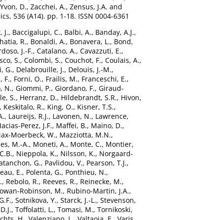
Yvon, D.
,
Zacchei, A.
,
Zensus, J.A.
and
s, 536 (A14). pp. 1-18. ISSN 0004-6361
 J.
,
Baccigalupi, C.
,
Balbi, A.
,
Banday, A.J.
,
hatia, R.
,
Bonaldi, A.
,
Bonavera, L.
,
Bond,
doso, J.-F.
,
Catalano, A.
,
Cavazzuti, E.
,
sco, S.
,
Colombi, S.
,
Couchot, F.
,
Coulais, A.
,
i, G.
,
Delabrouille, J.
,
Delouis, J.-M.
,
, F.
,
Forni, O.
,
Frailis, M.
,
Franceschi, E.
,
, N.
,
Giommi, P.
,
Giordano, F.
,
Giraud-
le, S.
,
Herranz, D.
,
Hildebrandt, S.R.
,
Hivon,
,
Keskitalo, R.
,
King, O.
,
Kisner, T.S.
,
A.
,
Laureijs, R.J.
,
Lavonen, N.
,
Lawrence,
acias-Perez, J.F.
,
Maffei, B.
,
Maino, D.
,
ax-Moerbeck, W.
,
Mazziotta, M.N.
,
es, M.-A.
,
Moneti, A.
,
Monte, C.
,
Montier,
 C.B.
,
Nieppola, K.
,
Nilsson, K.
,
Norgaard-
atanchon, G.
,
Pavlidou, V.
,
Pearson, T.J.
,
eau, E.
,
Polenta, G.
,
Ponthieu, N.
,
.
,
Rebolo, R.
,
Reeves, R.
,
Reinecke, M.
,
owan-Robinson, M.
,
Rubino-Martin, J.A.
,
G.F.
,
Sotnikova, Y.
,
Starck, J.-L.
,
Stevenson,
D.J.
,
Toffolatti, L.
,
Tomasi, M.
,
Tornikoski,
chts, H.
,
Valenziano, L.
,
Valtaoja, E.
,
Varis,