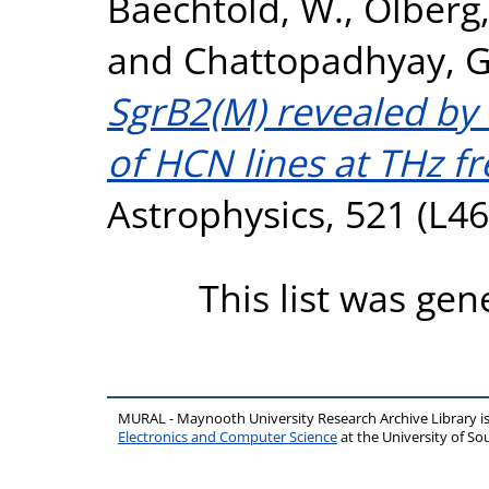
Baechtold, W.
,
Olberg
and
Chattopadhyay, G
SgrB2(M) revealed by 
of HCN lines at THz f
Astrophysics, 521 (L46
This list was ge
MURAL - Maynooth University Research Archive Library 
Electronics and Computer Science
at the University of 