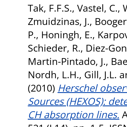
Tak, F.F.S.
,
Vastel, C.
,
Zmuidzinas, J.
,
Boogert
P.
,
Honingh, E.
,
Karpov
Schieder, R.
,
Diez-Gon
Martin-Pintado, J.
,
Bae
Nordh, L.H.
,
Gill, J.L.
a
(2010)
Herschel obser
Sources (HEXOS): dete
CH absorption lines.
A