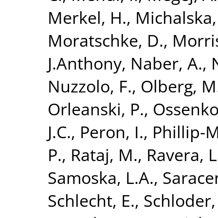
Merkel, H.
,
Michalska,
Moratschke, D.
,
Morris
J.Anthony
,
Naber, A.
,
Nuzzolo, F.
,
Olberg, M
Orleanski, P.
,
Ossenkop
J.C.
,
Peron, I.
,
Phillip-M
P.
,
Rataj, M.
,
Ravera, L
Samoska, L.A.
,
Saracen
Schlecht, E.
,
Schloder,