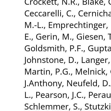
Crockett, N.R.
,
Blake, 
Ceccarelli, C.
,
Cernicha
M.-L.
,
Emprechtinger,
E.
,
Gerin, M.
,
Giesen, T
Goldsmith, P.F.
,
Gupta
Johnstone, D.
,
Langer,
Martin, P.G.
,
Melnick, 
J.Anthony
,
Neufeld, D.
L.
,
Pearson, J.C.
,
Perau
Schlemmer, S.
,
Stutzki,