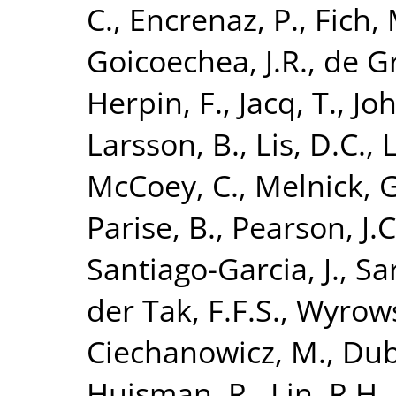
C.
,
Encrenaz, P.
,
Fich, 
Goicoechea, J.R.
,
de G
Herpin, F.
,
Jacq, T.
,
Joh
Larsson, B.
,
Lis, D.C.
,
L
McCoey, C.
,
Melnick, G
Parise, B.
,
Pearson, J.C
Santiago-Garcia, J.
,
Sa
der Tak, F.F.S.
,
Wyrows
Ciechanowicz, M.
,
Dub
Huisman, R.
,
Lin, R.H.