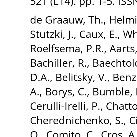
521 (L14). pp. 1-5. IS
de Graauw, Th.
,
Helmi
Stutzki, J.
,
Caux, E.
,
Wh
Roelfsema, P.R.
,
Aarts,
Bachiller, R.
,
Baechtol
D.A.
,
Belitsky, V.
,
Benz
A.
,
Borys, C.
,
Bumble, 
Cerulli-Irelli, P.
,
Chatt
Cherednichenko, S.
,
C
O.
,
Comito, C.
,
Cros, A