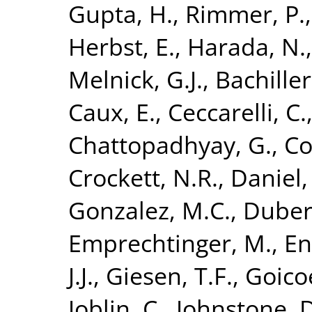
Gupta, H.
,
Rimmer, P.
Herbst, E.
,
Harada, N.
Melnick, G.J.
,
Bachiller
Caux, E.
,
Ceccarelli, C.
Chattopadhyay, G.
,
Co
Crockett, N.R.
,
Daniel,
Gonzalez, M.C.
,
Duber
Emprechtinger, M.
,
En
J.J.
,
Giesen, T.F.
,
Goicoe
Joblin, C.
,
Johnstone, D