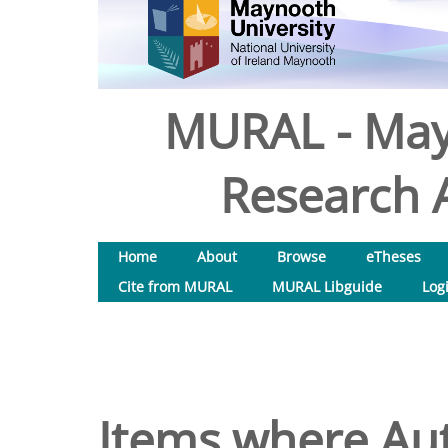
MURAL - May
Research A
Home
About
Browse
eTheses
Cite from MURAL
MURAL Libguide
Log
Items where Aut