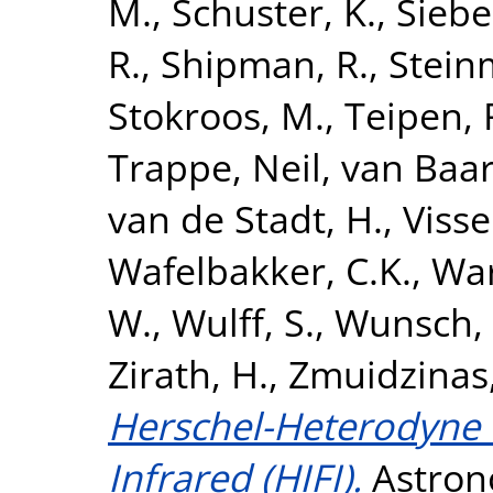
M.
,
Schuster, K.
,
Siebe
R.
,
Shipman, R.
,
Steinm
Stokroos, M.
,
Teipen, 
Trappe, Neil
,
van Baar
van de Stadt, H.
,
Visse
Wafelbakker, C.K.
,
War
W.
,
Wulff, S.
,
Wunsch, H
Zirath, H.
,
Zmuidzinas,
Herschel-Heterodyne I
Infrared (HIFI).
Astron