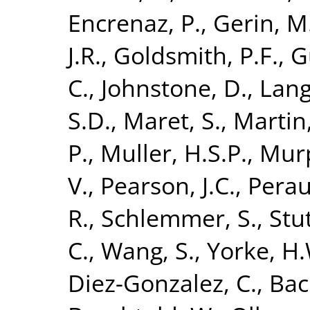
Encrenaz, P.
,
Gerin, M
J.R.
,
Goldsmith, P.F.
,
G
C.
,
Johnstone, D.
,
Lang
S.D.
,
Maret, S.
,
Martin,
P.
,
Muller, H.S.P.
,
Murp
V.
,
Pearson, J.C.
,
Perau
R.
,
Schlemmer, S.
,
Stut
C.
,
Wang, S.
,
Yorke, H.
Diez-Gonzalez, C.
,
Bach