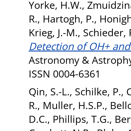
Yorke, H.W.
,
Zmuidzina
R.
,
Hartogh, P.
,
Honigh
Krieg, J.-M.
,
Schieder, 
Detection of OH+ and
Astronomy & Astrophysi
ISSN 0004-6361
Qin, S.-L.
,
Schilke, P.
,
R.
,
Muller, H.S.P.
,
Bell
D.C.
,
Phillips, T.G.
,
Ber