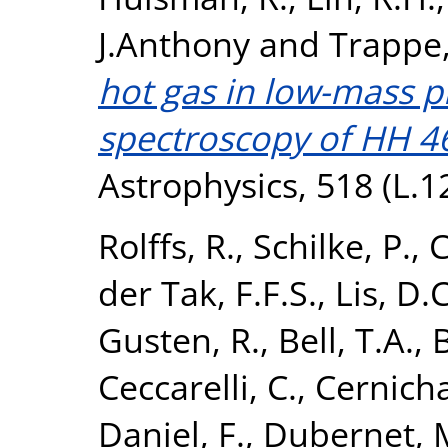
J.Anthony
and
Trappe,
hot gas in low-mass p
spectroscopy of HH 4
Astrophysics, 518 (L.1
Rolffs, R.
,
Schilke, P.
,
C
der Tak, F.F.S.
,
Lis, D.C
Gusten, R.
,
Bell, T.A.
,
B
Ceccarelli, C.
,
Cernicha
Daniel, F.
,
Dubernet, M