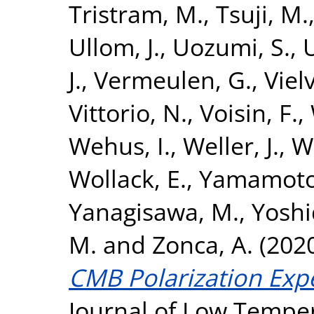
Tristram, M.
,
Tsuji, M.
Ullom, J.
,
Uozumi, S.
,
J.
,
Vermeulen, G.
,
Vielv
Vittorio, N.
,
Voisin, F.
,
Wehus, I.
,
Weller, J.
,
W
Wollack, E.
,
Yamamoto
Yanagisawa, M.
,
Yoshi
M.
and
Zonca, A.
(202
CMB Polarization Expe
Journal of Low Temper