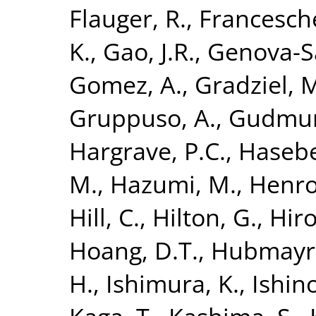
Flauger, R.
,
Francesche
K.
,
Gao, J.R.
,
Genova-Sa
Gomez, A.
,
Gradziel, 
Gruppuso, A.
,
Gudmund
Hargrave, P.C.
,
Hasebe
M.
,
Hazumi, M.
,
Henrot
Hill, C.
,
Hilton, G.
,
Hiro
Hoang, D.T.
,
Hubmayr,
H.
,
Ishimura, K.
,
Ishino