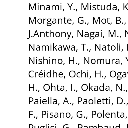
Minami, Y.
,
Mistuda, K
Morgante, G.
,
Mot, B.
J.Anthony
,
Nagai, M.
,
Namikawa, T.
,
Natoli, 
Nishino, H.
,
Nomura, 
Créidhe
,
Ochi, H.
,
Oga
H.
,
Ohta, I.
,
Okada, N.
Paiella, A.
,
Paoletti, D.
F.
,
Pisano, G.
,
Polenta,
Puglisi, G.
,
Rambaud, 