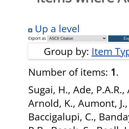
Up a level
Export as
Group by:
Item Ty
Number of items:
1
.
Sugai, H.
,
Ade, P.A.R.
,
Arnold, K.
,
Aumont, J.
Baccigalupi, C.
,
Banday