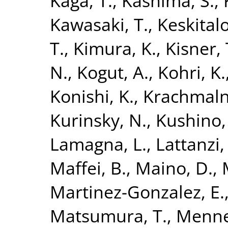
Kaga, T.
,
Kashima, S.
,
Kawasaki, T.
,
Keskitalo
T.
,
Kimura, K.
,
Kisner, 
N.
,
Kogut, A.
,
Kohri, K.
Konishi, K.
,
Krachmalni
Kurinsky, N.
,
Kushino,
Lamagna, L.
,
Lattanzi,
Maffei, B.
,
Maino, D.
,
Martinez-Gonzalez, E.
Matsumura, T.
,
Mennel