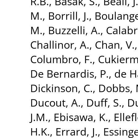
R.B.
,
Basak, S.
,
Beall, J
M.
,
Borrill, J.
,
Boulange
M.
,
Buzzelli, A.
,
Calabr
Challinor, A.
,
Chan, V.
Columbro, F.
,
Cukierm
De Bernardis, P.
,
de H
Dickinson, C.
,
Dobbs, 
Ducout, A.
,
Duff, S.
,
Du
J.M.
,
Ebisawa, K.
,
Ellefl
H.K.
,
Errard, J.
,
Essinge