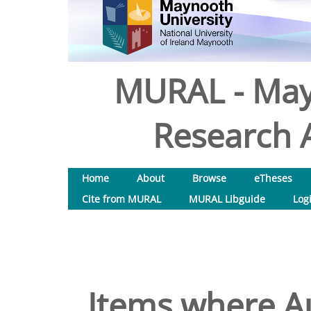
MURAL - May
Research A
Home
About
Browse
eTheses
Cite from MURAL
MURAL Libguide
Log
Items where Au