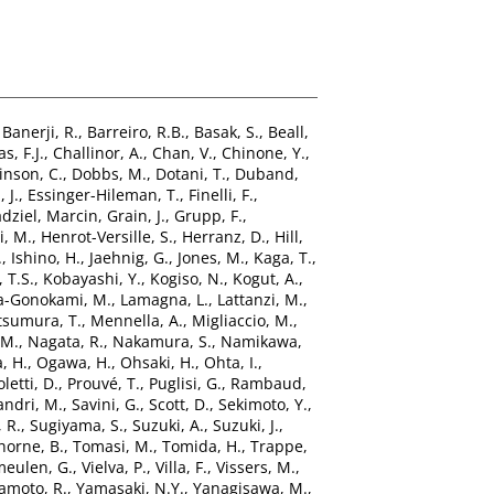
,
Banerji, R.
,
Barreiro, R.B.
,
Basak, S.
,
Beall,
s, F.J.
,
Challinor, A.
,
Chan, V.
,
Chinone, Y.
,
inson, C.
,
Dobbs, M.
,
Dotani, T.
,
Duband,
 J.
,
Essinger-Hileman, T.
,
Finelli, F.
,
dziel, Marcin
,
Grain, J.
,
Grupp, F.
,
, M.
,
Henrot-Versille, S.
,
Herranz, D.
,
Hill,
.
,
Ishino, H.
,
Jaehnig, G.
,
Jones, M.
,
Kaga, T.
,
 T.S.
,
Kobayashi, Y.
,
Kogiso, N.
,
Kogut, A.
,
a-Gonokami, M.
,
Lamagna, L.
,
Lattanzi, M.
,
sumura, T.
,
Mennella, A.
,
Migliaccio, M.
,
 M.
,
Nagata, R.
,
Nakamura, S.
,
Namikawa,
, H.
,
Ogawa, H.
,
Ohsaki, H.
,
Ohta, I.
,
oletti, D.
,
Prouvé, T.
,
Puglisi, G.
,
Rambaud,
andri, M.
,
Savini, G.
,
Scott, D.
,
Sekimoto, Y.
,
 R.
,
Sugiyama, S.
,
Suzuki, A.
,
Suzuki, J.
,
horne, B.
,
Tomasi, M.
,
Tomida, H.
,
Trappe,
meulen, G.
,
Vielva, P.
,
Villa, F.
,
Vissers, M.
,
moto, R.
,
Yamasaki, N.Y.
,
Yanagisawa, M.
,