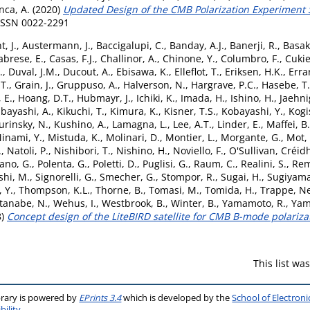
nca, A.
(2020)
Updated Design of the CMB Polarization Experiment Sa
 ISSN 0022-2291
, J.
,
Austermann, J.
,
Baccigalupi, C.
,
Banday, A.J.
,
Banerji, R.
,
Basak
abrese, E.
,
Casas, F.J.
,
Challinor, A.
,
Chinone, Y.
,
Columbro, F.
,
Cuki
.
,
Duval, J.M.
,
Ducout, A.
,
Ebisawa, K.
,
Elleflot, T.
,
Eriksen, H.K.
,
Errar
T.
,
Grain, J.
,
Gruppuso, A.
,
Halverson, N.
,
Hargrave, P.C.
,
Hasebe, T.
 E.
,
Hoang, D.T.
,
Hubmayr, J.
,
Ichiki, K.
,
Imada, H.
,
Ishino, H.
,
Jaehni
ibayashi, A.
,
Kikuchi, T.
,
Kimura, K.
,
Kisner, T.S.
,
Kobayashi, Y.
,
Kogi
urinsky, N.
,
Kushino, A.
,
Lamagna, L.
,
Lee, A.T.
,
Linder, E.
,
Maffei, B.
inami, Y.
,
Mistuda, K.
,
Molinari, D.
,
Montier, L.
,
Morgante, G.
,
Mot, 
.
,
Natoli, P.
,
Nishibori, T.
,
Nishino, H.
,
Noviello, F.
,
O'Sullivan, Créid
ano, G.
,
Polenta, G.
,
Poletti, D.
,
Puglisi, G.
,
Raum, C.
,
Realini, S.
,
Rem
shi, M.
,
Signorelli, G.
,
Smecher, G.
,
Stompor, R.
,
Sugai, H.
,
Sugiyama
 Y.
,
Thompson, K.L.
,
Thorne, B.
,
Tomasi, M.
,
Tomida, H.
,
Trappe, Ne
tanabe, N.
,
Wehus, I.
,
Westbrook, B.
,
Winter, B.
,
Yamamoto, R.
,
Yam
8)
Concept design of the LiteBIRD satellite for CMB B-mode polariza
This list w
brary is powered by
EPrints 3.4
which is developed by the
School of Electron
bility