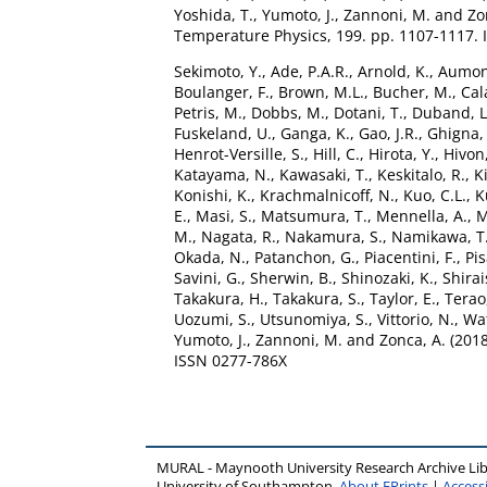
Yoshida, T.
,
Yumoto, J.
,
Zannoni, M.
and
Zo
Temperature Physics, 199. pp. 1107-1117.
Sekimoto, Y.
,
Ade, P.A.R.
,
Arnold, K.
,
Aumont
Boulanger, F.
,
Brown, M.L.
,
Bucher, M.
,
Cal
Petris, M.
,
Dobbs, M.
,
Dotani, T.
,
Duband, L
Fuskeland, U.
,
Ganga, K.
,
Gao, J.R.
,
Ghigna, 
Henrot-Versille, S.
,
Hill, C.
,
Hirota, Y.
,
Hivon,
Katayama, N.
,
Kawasaki, T.
,
Keskitalo, R.
,
K
Konishi, K.
,
Krachmalnicoff, N.
,
Kuo, C.L.
,
K
E.
,
Masi, S.
,
Matsumura, T.
,
Mennella, A.
,
M
M.
,
Nagata, R.
,
Nakamura, S.
,
Namikawa, T
Okada, N.
,
Patanchon, G.
,
Piacentini, F.
,
Pis
Savini, G.
,
Sherwin, B.
,
Shinozaki, K.
,
Shirai
Takakura, H.
,
Takakura, S.
,
Taylor, E.
,
Terao,
Uozumi, S.
,
Utsunomiya, S.
,
Vittorio, N.
,
Wa
Yumoto, J.
,
Zannoni, M.
and
Zonca, A.
(201
ISSN 0277-786X
MURAL - Maynooth University Research Archive Li
University of Southampton.
About EPrints
|
Accessi