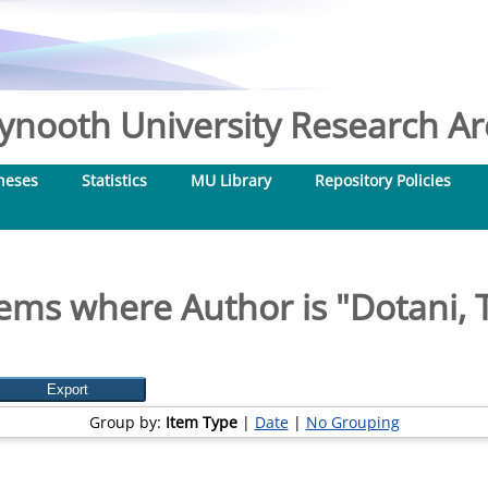
nooth University Research Arc
heses
Statistics
MU Library
Repository Policies
tems where Author is "
Dotani, T
Group by:
Item Type
|
Date
|
No Grouping