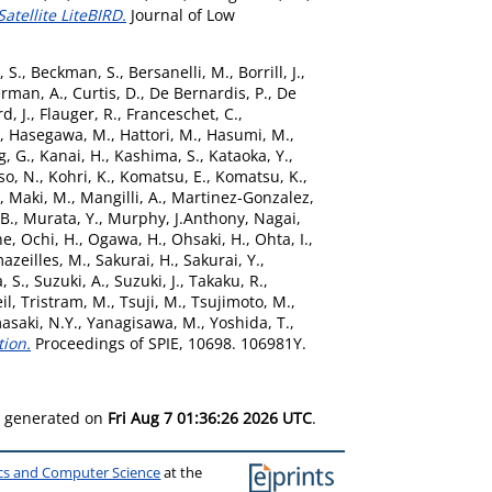
tellite LiteBIRD.
Journal of Low
, S.
,
Beckman, S.
,
Bersanelli, M.
,
Borrill, J.
,
erman, A.
,
Curtis, D.
,
De Bernardis, P.
,
De
d, J.
,
Flauger, R.
,
Franceschet, C.
,
,
Hasegawa, M.
,
Hattori, M.
,
Hasumi, M.
,
g, G.
,
Kanai, H.
,
Kashima, S.
,
Kataoka, Y.
,
so, N.
,
Kohri, K.
,
Komatsu, E.
,
Komatsu, K.
,
,
Maki, M.
,
Mangilli, A.
,
Martinez-Gonzalez,
B.
,
Murata, Y.
,
Murphy, J.Anthony
,
Nagai,
he
,
Ochi, H.
,
Ogawa, H.
,
Ohsaki, H.
,
Ohta, I.
,
azeilles, M.
,
Sakurai, H.
,
Sakurai, Y.
,
, S.
,
Suzuki, A.
,
Suzuki, J.
,
Takaku, R.
,
il
,
Tristram, M.
,
Tsuji, M.
,
Tsujimoto, M.
,
asaki, N.Y.
,
Yanagisawa, M.
,
Yoshida, T.
,
tion.
Proceedings of SPIE, 10698. 106981Y.
as generated on
Fri Aug 7 01:36:26 2026 UTC
.
ics and Computer Science
at the