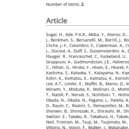
Number of items:
2
.
Article
Sugai, H.
,
Ade, P.A.R.
,
Akiba, Y.
,
Alonso, D.
,
J.
,
Beckman, S.
,
Bersanelli, M.
,
Borrill, J.
,
Bo
Cliche, J.-F.
,
Columbro, F.
,
Cukierman, A.
,
C
L.
,
Ducout, A.
,
Duff, S.
,
Duivenvoorden, A.
,
Flauger, R.
,
Franceschet, C.
,
Fuskeland, U.
,
Gruppuso, A.
,
Gudmundsson, J.E.
,
Halverso
C.
,
Hilton, G.
,
Hirota, Y.
,
Hivon, E.
,
Hlozek, F
Kashima, S.
,
Kataoka, Y.
,
Katayama, N.
,
Kaw
Kohri, K.
,
Komatsu, E.
,
Komatsu, K.
,
Konishi
Lee, A.T.
,
Linder, E.
,
Maffei, B.
,
Maino, D.
,
M
Minami, Y.
,
Mistuda, K.
,
Molinari, D.
,
Monti
T.
,
Natoli, P.
,
Nerval, S.
,
Nishibori, T.
,
Nishi
Okada, N.
,
Okada, N.
,
Pagano, L.
,
Paiella, A
D.
,
Raum, C.
,
Realini, S.
,
Remazeilles, M.
,
R
Sherwin, B.
,
Shinozaki, K.
,
Shiraishi, M.
,
Sh
Switzer, E.
,
Takaku, R.
,
Takakura, H.
,
Takaku
Neil
,
Tristram, M.
,
Tsuji, M.
,
Tsujimoto, M.
Vittorio, N.
,
Voisin, F.
,
Walker, I.
,
Watanabe,