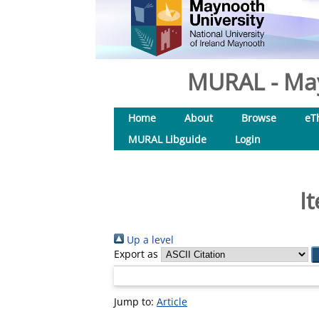
MURAL - May
Home
About
Browse
eT
MURAL Libguide
Login
I
Up a level
Export as
Jump to:
Article