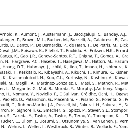
Arnold, K.
,
Aumont, J.
,
Austermann, J.
,
Baccigalupi, C.
,
Banday, A.J.
ulanger, F.
,
Brown, M.L.
,
Bucher, M.
,
Buzzelli, A.
,
Calabrese, E.
,
Casa
urtis, D.
,
Danto, P.
,
De Bernardis, P.
,
de Haan, T.
,
De Petris, M.
,
Dick
Duval, J.M.
,
Ebisawa, K.
,
Elleflot, T.
,
Enokida, H.
,
Eriksen, H.K.
,
Errard,
Ganga, K.
,
Gao, J.R.
,
Genova-Santos, R.T.
,
Ghigna, T.
,
Gomez, A.
,
Gra
n, N.
,
Hargrave, P.C.
,
Hasebe, T.
,
Hasegawa, M.
,
Hattori, M.
,
Hazumi
.
,
Hoang, D.T.
,
Hubmayr, J.
,
Ichiki, K.
,
Iida, T.
,
Imada, H.
,
Ishimura, K
asaki, T.
,
Keskitalo, R.
,
Kibayashi, A.
,
Kikuchi, T.
,
Kimura, K.
,
Kisner,
, K.
,
Krachmalnicoff, N.
,
Kuo, C.L.
,
Kurinsky, N.
,
Kushino, A.
,
Kuwat
aki, M.
,
Magilli, A.
,
Martinez-Gonzalez, E.
,
Masi, S.
,
Mathon, R.
,
Mat
er, L.
,
Morgante, G.
,
Mot, B.
,
Murata, Y.
,
Murphy, J.Anthony
,
Nagai,
no, H.
,
Nomura, Y.
,
Noviello, F.
,
O'Sullivan, Créidhe
,
Ochi, H.
,
Ogawa
.
,
Paoletti, D.
,
Patanchon, G.
,
Piacentini, F.
,
Pisano, G.
,
Polenta, G.
,
P
oudil, G.
,
Rubino-Martin, J.A.
,
Russell, M.
,
Sakurai, H.
,
Sakurai, Y.
,
S
irron, P.
,
Signorelli, G.
,
Smecher, G.
,
Spizzi, P.
,
Stever, S.L.
,
Stompor,
ra, S.
,
Takeda, Y.
,
Taylor, A.
,
Taylor, E.
,
Terao, Y.
,
Thompson, K.L.
,
T
,
Tucker, C.
,
Ullom, J.
,
Uozumi, S.
,
Utsunomiya, S.
,
Van Lanen, J.
,
Ver
 N.
,
Wehus, I.
,
Weller, J.
,
Westbrook, B.
,
Winter, B.
,
Wollack, E.
,
Yama