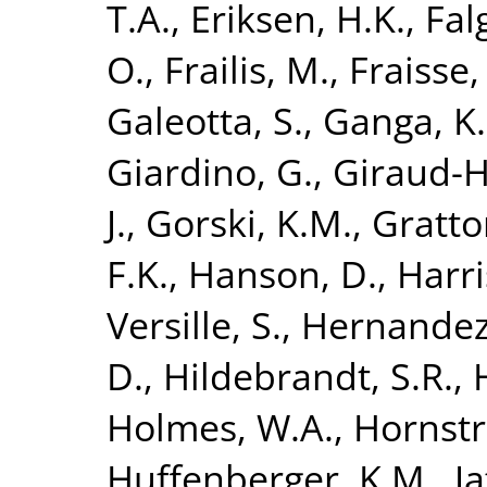
T.A.
,
Eriksen, H.K.
,
Fal
O.
,
Frailis, M.
,
Fraisse,
Galeotta, S.
,
Ganga, K.
Giardino, G.
,
Giraud-H
J.
,
Gorski, K.M.
,
Gratto
F.K.
,
Hanson, D.
,
Harri
Versille, S.
,
Hernandez
D.
,
Hildebrandt, S.R.
,
Holmes, W.A.
,
Hornstr
Huffenberger, K.M.
,
Ja