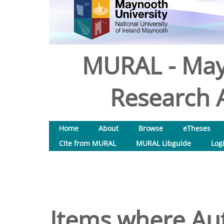
MURAL - May
Research A
Home
About
Browse
eTheses
Cite from MURAL
MURAL Libguide
Log
Items where Aut