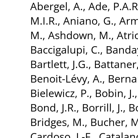
Abergel, A.
,
Ade, P.A.R
M.I.R.
,
Aniano, G.
,
Arm
M.
,
Ashdown, M.
,
Atri
Baccigalupi, C.
,
Banday
Bartlett, J.G.
,
Battaner,
Benoit-Lévy, A.
,
Bernar
Bielewicz, P.
,
Bobin, J.
Bond, J.R.
,
Borrill, J.
,
B
Bridges, M.
,
Bucher, M
Cardoso, J.-F.
,
Catalano