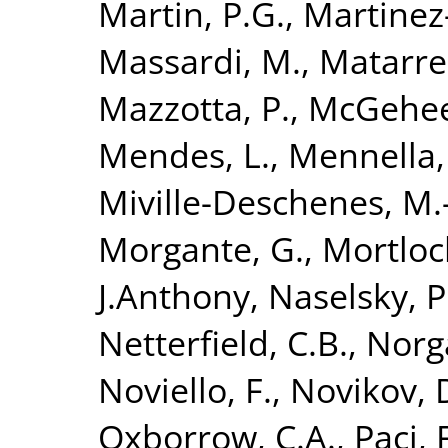
Martin, P.G.
,
Martinez
Massardi, M.
,
Matarres
Mazzotta, P.
,
McGehee
Mendes, L.
,
Mennella,
Miville-Deschenes, M.
Morgante, G.
,
Mortloc
J.Anthony
,
Naselsky, P
Netterfield, C.B.
,
Norg
Noviello, F.
,
Novikov, 
Oxborrow, C.A.
,
Paci, 