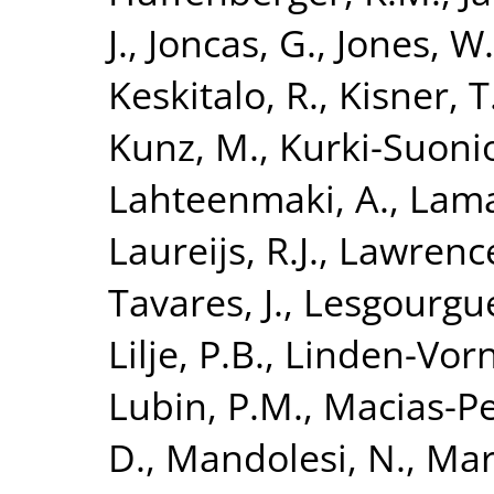
J.
,
Joncas, G.
,
Jones, W.
Keskitalo, R.
,
Kisner, T
Kunz, M.
,
Kurki-Suonio
Lahteenmaki, A.
,
Lama
Laureijs, R.J.
,
Lawrence
Tavares, J.
,
Lesgourgue
Lilje, P.B.
,
Linden-Vorn
Lubin, P.M.
,
Macias-Per
D.
,
Mandolesi, N.
,
Mar