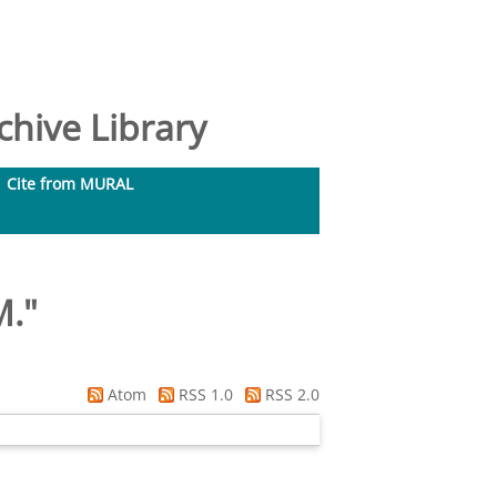
hive Library
Cite from MURAL
M.
"
Atom
RSS 1.0
RSS 2.0