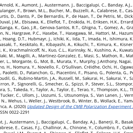
Arnold, K.
,
Aumont, J.
,
Austermann, J.
,
Baccigalupi, C.
,
Banday, A.J.
ulanger, F.
,
Brown, M.L.
,
Bucher, M.
,
Buzzelli, A.
,
Calabrese, E.
,
Casa
urtis, D.
,
Danto, P.
,
De Bernardis, P.
,
de Haan, T.
,
De Petris, M.
,
Dick
Duval, J.M.
,
Ebisawa, K.
,
Elleflot, T.
,
Enokida, H.
,
Eriksen, H.K.
,
Errard,
Ganga, K.
,
Gao, J.R.
,
Genova-Santos, R.T.
,
Ghigna, T.
,
Gomez, A.
,
Gra
n, N.
,
Hargrave, P.C.
,
Hasebe, T.
,
Hasegawa, M.
,
Hattori, M.
,
Hazumi
.
,
Hoang, D.T.
,
Hubmayr, J.
,
Ichiki, K.
,
Iida, T.
,
Imada, H.
,
Ishimura, K
asaki, T.
,
Keskitalo, R.
,
Kibayashi, A.
,
Kikuchi, T.
,
Kimura, K.
,
Kisner,
, K.
,
Krachmalnicoff, N.
,
Kuo, C.L.
,
Kurinsky, N.
,
Kushino, A.
,
Kuwat
aki, M.
,
Magilli, A.
,
Martinez-Gonzalez, E.
,
Masi, S.
,
Mathon, R.
,
Mat
er, L.
,
Morgante, G.
,
Mot, B.
,
Murata, Y.
,
Murphy, J.Anthony
,
Nagai,
no, H.
,
Nomura, Y.
,
Noviello, F.
,
O'Sullivan, Créidhe
,
Ochi, H.
,
Ogawa
.
,
Paoletti, D.
,
Patanchon, G.
,
Piacentini, F.
,
Pisano, G.
,
Polenta, G.
,
P
oudil, G.
,
Rubino-Martin, J.A.
,
Russell, M.
,
Sakurai, H.
,
Sakurai, Y.
,
S
irron, P.
,
Signorelli, G.
,
Smecher, G.
,
Spizzi, P.
,
Stever, S.L.
,
Stompor,
ra, S.
,
Takeda, Y.
,
Taylor, A.
,
Taylor, E.
,
Terao, Y.
,
Thompson, K.L.
,
T
,
Tucker, C.
,
Ullom, J.
,
Uozumi, S.
,
Utsunomiya, S.
,
Van Lanen, J.
,
Ver
 N.
,
Wehus, I.
,
Weller, J.
,
Westbrook, B.
,
Winter, B.
,
Wollack, E.
,
Yama
nca, A.
(2020)
Updated Design of the CMB Polarization Experiment Sa
 ISSN 0022-2291
, J.
,
Austermann, J.
,
Baccigalupi, C.
,
Banday, A.J.
,
Banerji, R.
,
Basak
abrese, E.
,
Casas, F.J.
,
Challinor, A.
,
Chinone, Y.
,
Columbro, F.
,
Cuki