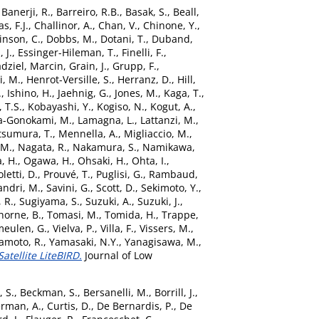
,
Banerji, R.
,
Barreiro, R.B.
,
Basak, S.
,
Beall,
s, F.J.
,
Challinor, A.
,
Chan, V.
,
Chinone, Y.
,
inson, C.
,
Dobbs, M.
,
Dotani, T.
,
Duband,
 J.
,
Essinger-Hileman, T.
,
Finelli, F.
,
dziel, Marcin
,
Grain, J.
,
Grupp, F.
,
, M.
,
Henrot-Versille, S.
,
Herranz, D.
,
Hill,
.
,
Ishino, H.
,
Jaehnig, G.
,
Jones, M.
,
Kaga, T.
,
 T.S.
,
Kobayashi, Y.
,
Kogiso, N.
,
Kogut, A.
,
a-Gonokami, M.
,
Lamagna, L.
,
Lattanzi, M.
,
sumura, T.
,
Mennella, A.
,
Migliaccio, M.
,
 M.
,
Nagata, R.
,
Nakamura, S.
,
Namikawa,
, H.
,
Ogawa, H.
,
Ohsaki, H.
,
Ohta, I.
,
oletti, D.
,
Prouvé, T.
,
Puglisi, G.
,
Rambaud,
andri, M.
,
Savini, G.
,
Scott, D.
,
Sekimoto, Y.
,
 R.
,
Sugiyama, S.
,
Suzuki, A.
,
Suzuki, J.
,
horne, B.
,
Tomasi, M.
,
Tomida, H.
,
Trappe,
meulen, G.
,
Vielva, P.
,
Villa, F.
,
Vissers, M.
,
moto, R.
,
Yamasaki, N.Y.
,
Yanagisawa, M.
,
tellite LiteBIRD.
Journal of Low
, S.
,
Beckman, S.
,
Bersanelli, M.
,
Borrill, J.
,
erman, A.
,
Curtis, D.
,
De Bernardis, P.
,
De