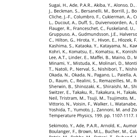
Sugai, H.
,
Ade, P.A.R.
,
Akiba, Y.
,
Alonso, D.
,
J.
,
Beckman, S.
,
Bersanelli, M.
,
Borrill, J.
,
Bo
Cliche, J.-F.
,
Columbro, F.
,
Cukierman, A.
,
C
L.
,
Ducout, A.
,
Duff, S.
,
Duivenvoorden, A.
,
Flauger, R.
,
Franceschet, C.
,
Fuskeland, U.
,
Gruppuso, A.
,
Gudmundsson, J.E.
,
Halverso
C.
,
Hilton, G.
,
Hirota, Y.
,
Hivon, E.
,
Hlozek, F
Kashima, S.
,
Kataoka, Y.
,
Katayama, N.
,
Kaw
Kohri, K.
,
Komatsu, E.
,
Komatsu, K.
,
Konishi
Lee, A.T.
,
Linder, E.
,
Maffei, B.
,
Maino, D.
,
M
Minami, Y.
,
Mistuda, K.
,
Molinari, D.
,
Monti
T.
,
Natoli, P.
,
Nerval, S.
,
Nishibori, T.
,
Nishi
Okada, N.
,
Okada, N.
,
Pagano, L.
,
Paiella, A
D.
,
Raum, C.
,
Realini, S.
,
Remazeilles, M.
,
R
Sherwin, B.
,
Shinozaki, K.
,
Shiraishi, M.
,
Sh
Switzer, E.
,
Takaku, R.
,
Takakura, H.
,
Takaku
Neil
,
Tristram, M.
,
Tsuji, M.
,
Tsujimoto, M.
Vittorio, N.
,
Voisin, F.
,
Walker, I.
,
Watanabe,
Yoshida, T.
,
Yumoto, J.
,
Zannoni, M.
and
Zo
Temperature Physics, 199. pp. 1107-1117.
Sekimoto, Y.
,
Ade, P.A.R.
,
Arnold, K.
,
Aumont
Boulanger, F.
,
Brown, M.L.
,
Bucher, M.
,
Cal