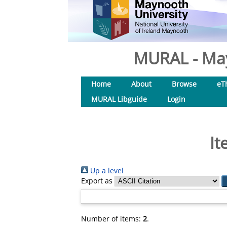
MURAL - May
Home
About
Browse
eT
MURAL Libguide
Login
It
Up a level
Export as
Number of items:
2
.