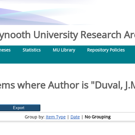
nooth University Research Arc
heses
Statistics
MU Library
Repository Policies
ems where Author is "
Duval, J.
Group by:
Item Type
|
Date
|
No Grouping