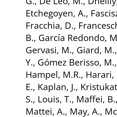
G.
,
De Leo, M.
,
Dheilly
Etchegoyen, A.
,
Fascis
Fracchia, D.
,
Francesch
B.
,
García Redondo, M
Gervasi, M.
,
Giard, M.
Y.
,
Gómez Berisso, M.
Hampel, M.R.
,
Harari,
E.
,
Kaplan, J.
,
Kristukat
S.
,
Louis, T.
,
Maffei, B.
Mattei, A.
,
May, A.
,
Mc