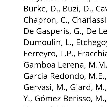
Burke, D.
,
Buzi, D.
,
Cav
Chapron, C.
,
Charlassi
De Gasperis, G.
,
De Le
Dumoulin, L.
,
Etchego
Ferreyro, L.P.
,
Fracchia
Gamboa Lerena, M.M
García Redondo, M.E.
Gervasi, M.
,
Giard, M.
Y.
,
Gómez Berisso, M.