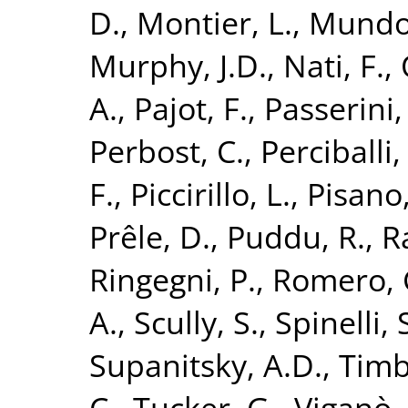
D.
,
Montier, L.
,
Mundo,
Murphy, J.D.
,
Nati, F.
,
A.
,
Pajot, F.
,
Passerini,
Perbost, C.
,
Perciballi,
F.
,
Piccirillo, L.
,
Pisano,
Prêle, D.
,
Puddu, R.
,
R
Ringegni, P.
,
Romero, 
A.
,
Scully, S.
,
Spinelli, 
Supanitsky, A.D.
,
Timb
C.
,
Tucker, G.
,
Viganò,