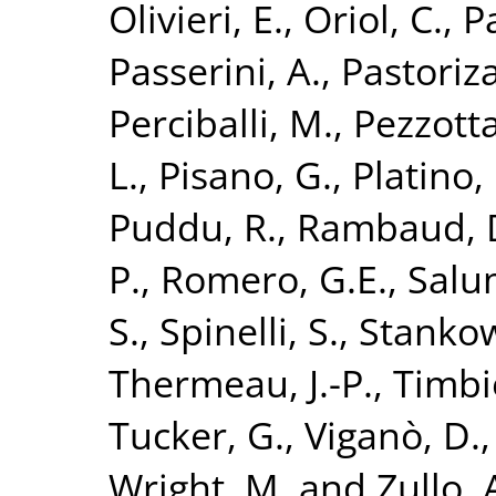
Olivieri, E.
,
Oriol, C.
,
Pa
Passerini, A.
,
Pastoriza
Perciballi, M.
,
Pezzotta
L.
,
Pisano, G.
,
Platino,
Puddu, R.
,
Rambaud, 
P.
,
Romero, G.E.
,
Salum
S.
,
Spinelli, S.
,
Stankow
Thermeau, J.-P.
,
Timbie
Tucker, G.
,
Viganò, D.
Wright, M.
and
Zullo, 