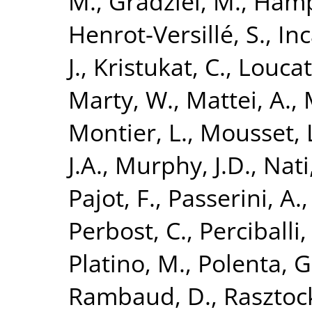
M.
,
Gradziel, M.
,
Hamp
Henrot-Versillé, S.
,
Inc
J.
,
Kristukat, C.
,
Loucat
Marty, W.
,
Mattei, A.
,
Montier, L.
,
Mousset, 
J.A.
,
Murphy, J.D.
,
Nati,
Pajot, F.
,
Passerini, A.
Perbost, C.
,
Perciballi,
Platino, M.
,
Polenta, G
Rambaud, D.
,
Rasztock