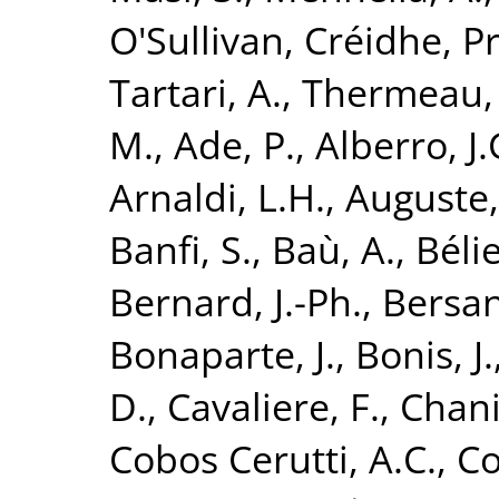
O'Sullivan, Créidhe
,
Pr
Tartari, A.
,
Thermeau, J
M.
,
Ade, P.
,
Alberro, J.
Arnaldi, L.H.
,
Auguste,
Banfi, S.
,
Baù, A.
,
Bélie
Bernard, J.-Ph.
,
Bersan
Bonaparte, J.
,
Bonis, J.
D.
,
Cavaliere, F.
,
Chani
Cobos Cerutti, A.C.
,
Co