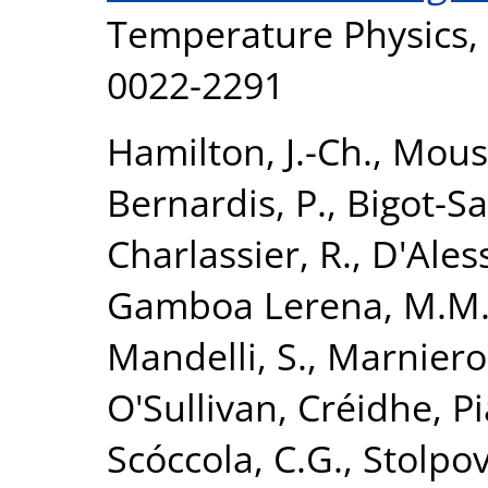
Temperature Physics, 
0022-2291
Hamilton, J.-Ch.
,
Mouss
Bernardis, P.
,
Bigot-Sa
Charlassier, R.
,
D'Ales
Gamboa Lerena, M.M
Mandelli, S.
,
Marnieros
O'Sullivan, Créidhe
,
Pi
Scóccola, C.G.
,
Stolpov