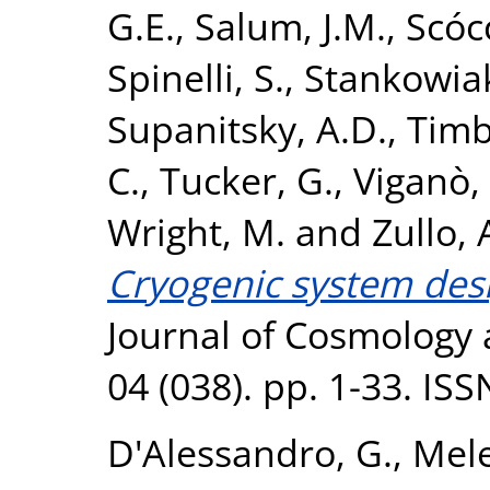
G.E.
,
Salum, J.M.
,
Scóc
Spinelli, S.
,
Stankowiak
Supanitsky, A.D.
,
Timb
C.
,
Tucker, G.
,
Viganò,
Wright, M.
and
Zullo, 
Cryogenic system des
Journal of Cosmology 
04 (038). pp. 1-33. IS
D'Alessandro, G.
,
Mele