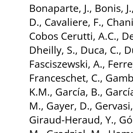
Bonaparte, J.
,
Bonis, J.
D.
,
Cavaliere, F.
,
Chani
Cobos Cerutti, A.C.
,
De
Dheilly, S.
,
Duca, C.
,
D
Fasciszewski, A.
,
Ferre
Franceschet, C.
,
Gambo
K.M.
,
García, B.
,
Garcí
M.
,
Gayer, D.
,
Gervasi
Giraud-Heraud, Y.
,
Gó