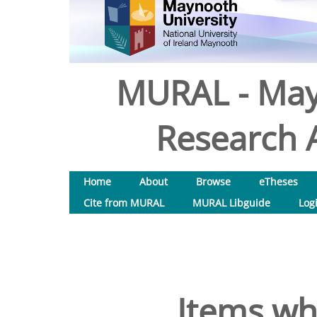
MURAL - May
Research A
Home
About
Browse
eTheses
Cite from MURAL
MURAL Libguide
Log
Items wh