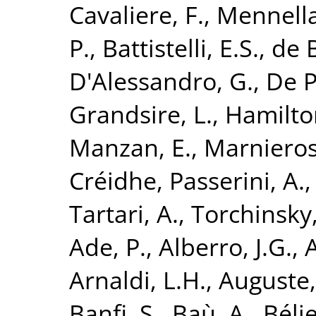
Cavaliere, F.
,
Mennella
P.
,
Battistelli, E.S.
,
de B
D'Alessandro, G.
,
De P
Grandsire, L.
,
Hamilton
Manzan, E.
,
Marnieros
Créidhe
,
Passerini, A.
Tartari, A.
,
Torchinsky,
Ade, P.
,
Alberro, J.G.
,
A
Arnaldi, L.H.
,
Auguste,
Banfi, S.
,
Baù, A.
,
Bélie