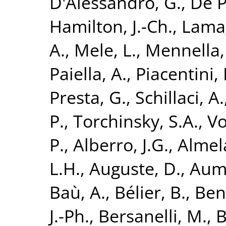
D'Alessandro, G.
,
De P
Hamilton, J.-Ch.
,
Lamag
A.
,
Mele, L.
,
Mennella,
Paiella, A.
,
Piacentini, 
Presta, G.
,
Schillaci, A.
P.
,
Torchinsky, S.A.
,
Vo
P.
,
Alberro, J.G.
,
Almela
L.H.
,
Auguste, D.
,
Aumo
Baù, A.
,
Bélier, B.
,
Ben
J.-Ph.
,
Bersanelli, M.
,
B