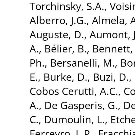
Torchinsky, S.A.
,
Voisin
Alberro, J.G.
,
Almela, A
Auguste, D.
,
Aumont, J
A.
,
Bélier, B.
,
Bennett,
Ph.
,
Bersanelli, M.
,
Bon
E.
,
Burke, D.
,
Buzi, D.
,
Cobos Cerutti, A.C.
,
Co
A.
,
De Gasperis, G.
,
De
C.
,
Dumoulin, L.
,
Etch
Ferreyro, L.P.
,
Fracchia