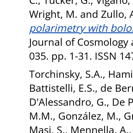
Wright, M.
and
Zullo, 
polarimetry with bolo
Journal of Cosmology 
035. pp. 1-31. ISSN 1
Torchinsky, S.A.
,
Hamil
Battistelli, E.S.
,
de Bern
D'Alessandro, G.
,
De P
M.M.
,
González, M.
,
G
Masi, S.
,
Mennella, A.