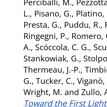
Perciballi, M.
,
Pezzotta
L.
,
Pisano, G.
,
Platino,
Presta, G.
,
Puddu, R.
,
Ringegni, P.
,
Romero, G
A.
,
Scóccola, C. G.
,
Scul
Stankowiak, G.
,
Stolpo
Thermeau, J.-P.
,
Timbie
G.
,
Tucker, C.
,
Viganò,
Wright, M.
and
Zullo, 
Toward the First Light