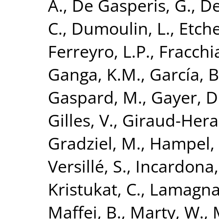
A.
,
De Gasperis, G.
,
De
C.
,
Dumoulin, L.
,
Etch
Ferreyro, L.P.
,
Fracchia
Ganga, K.M.
,
García, B
Gaspard, M.
,
Gayer, D
Gilles, V.
,
Giraud-Hera
Gradziel, M.
,
Hampel, 
Versillé, S.
,
Incardona,
Kristukat, C.
,
Lamagna,
Maffei, B.
,
Marty, W.
,