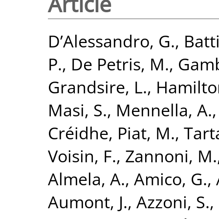
Article
D’Alessandro, G.
,
Batti
P.
,
De Petris, M.
,
Gamb
Grandsire, L.
,
Hamilton
Masi, S.
,
Mennella, A.
Créidhe
,
Piat, M.
,
Tarta
Voisin, F.
,
Zannoni, M.
Almela, A.
,
Amico, G.
,
Aumont, J.
,
Azzoni, S.
,