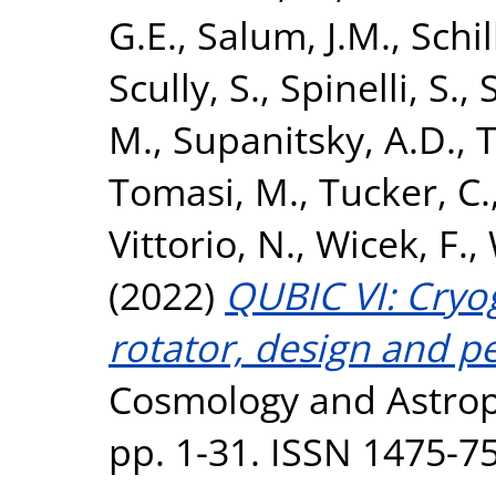
G.E.
,
Salum, J.M.
,
Schil
Scully, S.
,
Spinelli, S.
,
M.
,
Supanitsky, A.D.
,
T
Tomasi, M.
,
Tucker, C.
Vittorio, N.
,
Wicek, F.
,
(2022)
QUBIC VI: Cryog
rotator, design and p
Cosmology and Astropar
pp. 1-31. ISSN 1475-7