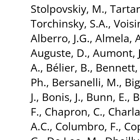
Stolpovskiy, M.
,
Tartar
Torchinsky, S.A.
,
Voisin
Alberro, J.G.
,
Almela, A
Auguste, D.
,
Aumont, J
A.
,
Bélier, B.
,
Bennett,
Ph.
,
Bersanelli, M.
,
Big
J.
,
Bonis, J.
,
Bunn, E.
,
B
F.
,
Chapron, C.
,
Charla
A.C.
,
Columbro, F.
,
Cop