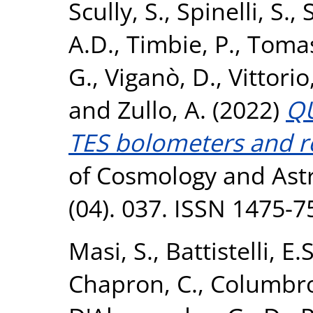
Scully, S.
,
Spinelli, S.
,
A.D.
,
Timbie, P.
,
Tomas
G.
,
Viganò, D.
,
Vittorio
and
Zullo, A.
(2022)
QU
TES bolometers and re
of Cosmology and Astr
(04). 037. ISSN 1475-7
Masi, S.
,
Battistelli, E.S
Chapron, C.
,
Columbro