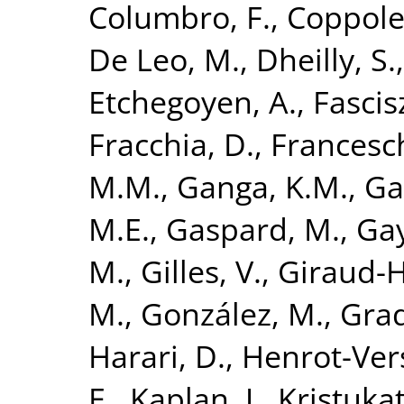
Columbro, F.
,
Coppole
De Leo, M.
,
Dheilly, S.
Etchegoyen, A.
,
Fascis
Fracchia, D.
,
Francesch
M.M.
,
Ganga, K.M.
,
Ga
M.E.
,
Gaspard, M.
,
Gay
M.
,
Gilles, V.
,
Giraud-H
M.
,
González, M.
,
Grad
Harari, D.
,
Henrot-Versi
E.
,
Kaplan, J.
,
Kristukat