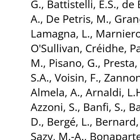
G.
,
Battistelli, E.S.
,
de 
A.
,
De Petris, M.
,
Grand
Lamagna, L.
,
Marniero
O'Sullivan, Créidhe
,
Pa
M.
,
Pisano, G.
,
Presta,
S.A.
,
Voisin, F.
,
Zannon
Almela, A.
,
Arnaldi, L.
Azzoni, S.
,
Banfi, S.
,
Ba
D.
,
Bergé, L.
,
Bernard, 
Sazy, M.-A.
,
Bonaparte,