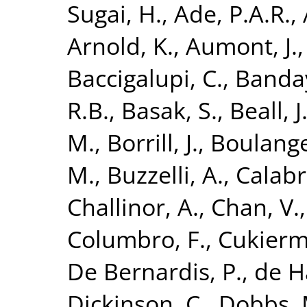
Sugai, H.
,
Ade, P.A.R.
,
Arnold, K.
,
Aumont, J.
Baccigalupi, C.
,
Banday
R.B.
,
Basak, S.
,
Beall, J
M.
,
Borrill, J.
,
Boulange
M.
,
Buzzelli, A.
,
Calabr
Challinor, A.
,
Chan, V.
Columbro, F.
,
Cukierm
De Bernardis, P.
,
de H
Dickinson, C.
,
Dobbs, 