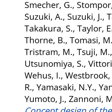
Smecher, G.
,
Stompor,
Suzuki, A.
,
Suzuki, J.
,
T
Takakura, S.
,
Taylor, E
Thorne, B.
,
Tomasi, M
Tristram, M.
,
Tsuji, M.
Utsunomiya, S.
,
Vittor
Wehus, I.
,
Westbrook, 
R.
,
Yamasaki, N.Y.
,
Yan
Yumoto, J.
,
Zannoni, M
Concept design of the