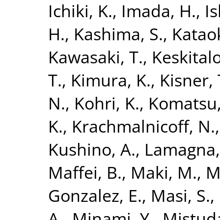
Ichiki, K.
,
Imada, H.
,
Is
H.
,
Kashima, S.
,
Kataok
Kawasaki, T.
,
Keskitalo
T.
,
Kimura, K.
,
Kisner, 
N.
,
Kohri, K.
,
Komatsu,
K.
,
Krachmalnicoff, N.
Kushino, A.
,
Lamagna,
Maffei, B.
,
Maki, M.
,
Ma
Gonzalez, E.
,
Masi, S.
,
A.
,
Minami, Y.
,
Mistuda