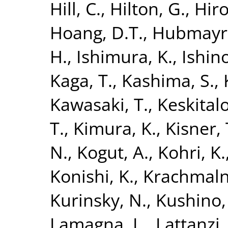
Hill, C.
,
Hilton, G.
,
Hiro
Hoang, D.T.
,
Hubmayr,
H.
,
Ishimura, K.
,
Ishino
Kaga, T.
,
Kashima, S.
,
Kawasaki, T.
,
Keskitalo
T.
,
Kimura, K.
,
Kisner, 
N.
,
Kogut, A.
,
Kohri, K.
Konishi, K.
,
Krachmalni
Kurinsky, N.
,
Kushino,
Lamagna, L.
,
Lattanzi,