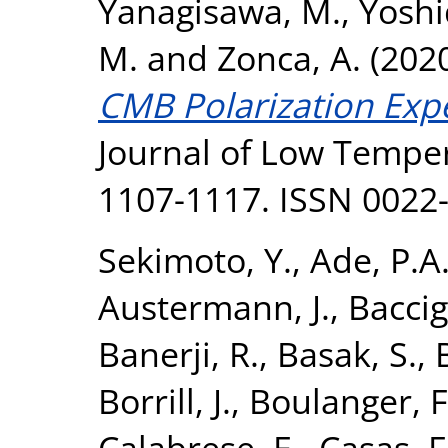
Yanagisawa, M.
,
Yoshi
M.
and
Zonca, A.
(202
CMB Polarization Expe
Journal of Low Temper
1107-1117. ISSN 0022
Sekimoto, Y.
,
Ade, P.A
Austermann, J.
,
Baccig
Banerji, R.
,
Basak, S.
,
Borrill, J.
,
Boulanger, F
Calabrese, E.
,
Casas, F.