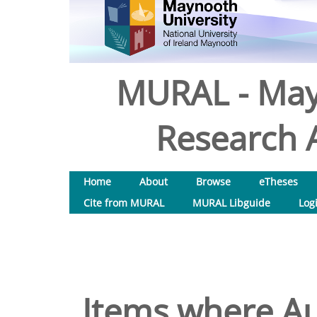
MURAL - May
Research A
Home
About
Browse
eTheses
Cite from MURAL
MURAL Libguide
Log
Items where Au