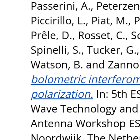
Passerini, A.
,
Peterzen,
Piccirillo, L.
,
Piat, M.
,
P
Prêle, D.
,
Rosset, C.
,
Sc
Spinelli, S.
,
Tucker, G.
Watson, B.
and
Zannon
bolometric interfero
polarization.
In: 5th 
Wave Technology and 
Antenna Workshop ES
Noordwijk, The Nethe