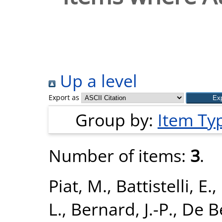
Up a level
Export as
Group by:
Item Ty
Number of items:
3
.
Piat, M.
,
Battistelli, E.
,
L.
,
Bernard, J.-P.
,
De Be