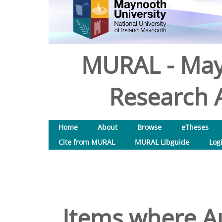
MURAL - May
Research A
Home
About
Browse
eTheses
Cite from MURAL
MURAL Libguide
Log
Items where Au