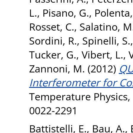
L.
,
Pisano, G.
,
Polenta,
Rosset, C.
,
Salatino, M
Sordini, R.
,
Spinelli, S.
Tucker, G.
,
Vibert, L.
,
V
Zannoni, M.
(2012)
QU
Interferometer for C
Temperature Physics, 
0022-2291
Battistelli, E.
,
Bau, A.
,