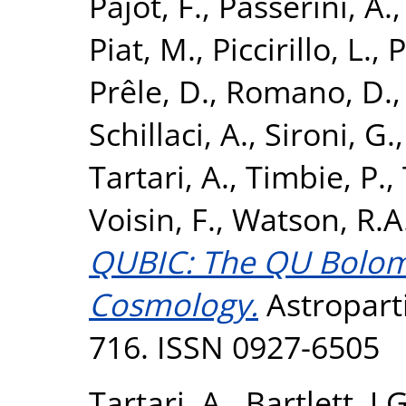
Pajot, F.
,
Passerini, A.
Piat, M.
,
Piccirillo, L.
,
P
Prêle, D.
,
Romano, D.
Schillaci, A.
,
Sironi, G.
Tartari, A.
,
Timbie, P.
,
Voisin, F.
,
Watson, R.A
QUBIC: The QU Bolome
Cosmology.
Astroparti
716. ISSN 0927-6505
Tartari, A.
,
Bartlett, J.G