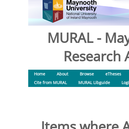
MURAL - May
Research A
Home
About
Browse
eTheses
Cite from MURAL
MURAL Libguide
Log
Items where A