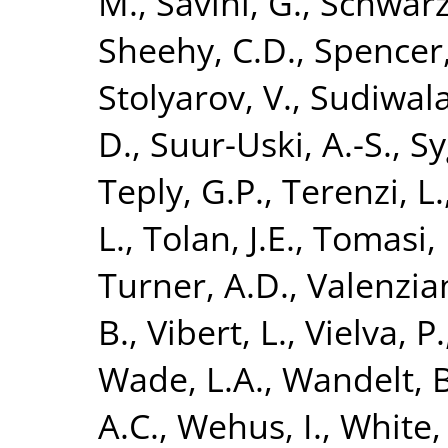
M.
,
Savini, G.
,
Schwarz
Sheehy, C.D.
,
Spencer,
Stolyarov, V.
,
Sudiwala
D.
,
Suur-Uski, A.-S.
,
Sy
Teply, G.P.
,
Terenzi, L.
L.
,
Tolan, J.E.
,
Tomasi,
Turner, A.D.
,
Valenzian
B.
,
Vibert, L.
,
Vielva, P.
Wade, L.A.
,
Wandelt, B
A.C.
,
Wehus, I.
,
White,