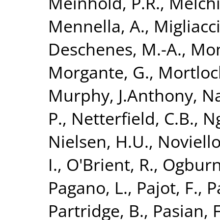
Meinhold, P.R.
,
Melchi
Mennella, A.
,
Migliacc
Deschenes, M.-A.
,
Mon
Morgante, G.
,
Mortloc
Murphy, J.Anthony
,
Na
P.
,
Netterfield, C.B.
,
Ng
Nielsen, H.U.
,
Noviello
I.
,
O'Brient, R.
,
Ogburn 
Pagano, L.
,
Pajot, F.
,
P
Partridge, B.
,
Pasian, F