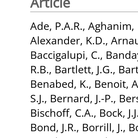
Article
Ade, P.A.R.
,
Aghanim, 
Alexander, K.D.
,
Arnau
Baccigalupi, C.
,
Banday
R.B.
,
Bartlett, J.G.
,
Bart
Benabed, K.
,
Benoit, A
S.J.
,
Bernard, J.-P.
,
Bers
Bischoff, C.A.
,
Bock, J.J
Bond, J.R.
,
Borrill, J.
,
B