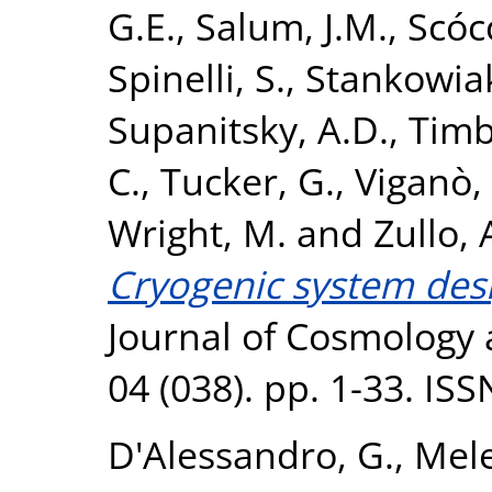
G.E.
,
Salum, J.M.
,
Scóc
Spinelli, S.
,
Stankowiak
Supanitsky, A.D.
,
Timb
C.
,
Tucker, G.
,
Viganò,
Wright, M.
and
Zullo, 
Cryogenic system des
Journal of Cosmology 
04 (038). pp. 1-33. IS
D'Alessandro, G.
,
Mele