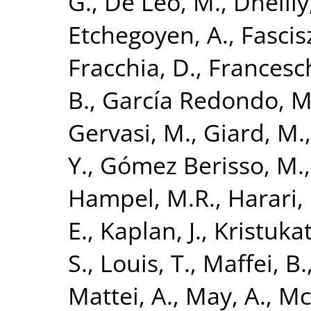
G.
,
De Leo, M.
,
Dheilly
Etchegoyen, A.
,
Fascis
Fracchia, D.
,
Francesch
B.
,
García Redondo, M
Gervasi, M.
,
Giard, M.
Y.
,
Gómez Berisso, M.
Hampel, M.R.
,
Harari,
E.
,
Kaplan, J.
,
Kristukat
S.
,
Louis, T.
,
Maffei, B.
Mattei, A.
,
May, A.
,
Mc