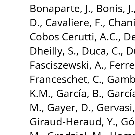
Bonaparte, J.
,
Bonis, J.
D.
,
Cavaliere, F.
,
Chani
Cobos Cerutti, A.C.
,
De
Dheilly, S.
,
Duca, C.
,
D
Fasciszewski, A.
,
Ferre
Franceschet, C.
,
Gambo
K.M.
,
García, B.
,
Garcí
M.
,
Gayer, D.
,
Gervasi
Giraud-Heraud, Y.
,
Gó