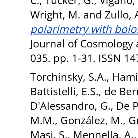
Wright, M.
and
Zullo, 
polarimetry with bolo
Journal of Cosmology 
035. pp. 1-31. ISSN 1
Torchinsky, S.A.
,
Hamil
Battistelli, E.S.
,
de Bern
D'Alessandro, G.
,
De P
M.M.
,
González, M.
,
G
Masi, S.
,
Mennella, A.