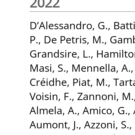
2022
D’Alessandro, G.
,
Batti
P.
,
De Petris, M.
,
Gamb
Grandsire, L.
,
Hamilton
Masi, S.
,
Mennella, A.
Créidhe
,
Piat, M.
,
Tarta
Voisin, F.
,
Zannoni, M.
Almela, A.
,
Amico, G.
,
Aumont, J.
,
Azzoni, S.
,