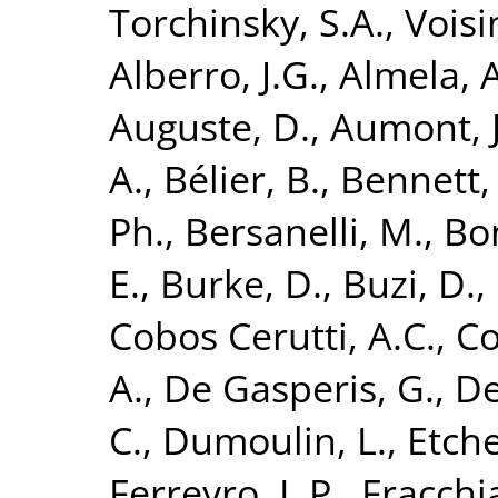
Torchinsky, S.A.
,
Voisin
Alberro, J.G.
,
Almela, A
Auguste, D.
,
Aumont, J
A.
,
Bélier, B.
,
Bennett,
Ph.
,
Bersanelli, M.
,
Bon
E.
,
Burke, D.
,
Buzi, D.
,
Cobos Cerutti, A.C.
,
Co
A.
,
De Gasperis, G.
,
De
C.
,
Dumoulin, L.
,
Etch
Ferreyro, L.P.
,
Fracchia