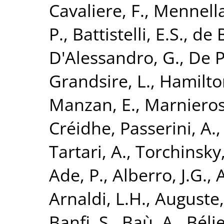
Cavaliere, F.
,
Mennella
P.
,
Battistelli, E.S.
,
de B
D'Alessandro, G.
,
De P
Grandsire, L.
,
Hamilton
Manzan, E.
,
Marnieros
Créidhe
,
Passerini, A.
Tartari, A.
,
Torchinsky,
Ade, P.
,
Alberro, J.G.
,
A
Arnaldi, L.H.
,
Auguste,
Banfi, S.
,
Baù, A.
,
Bélie