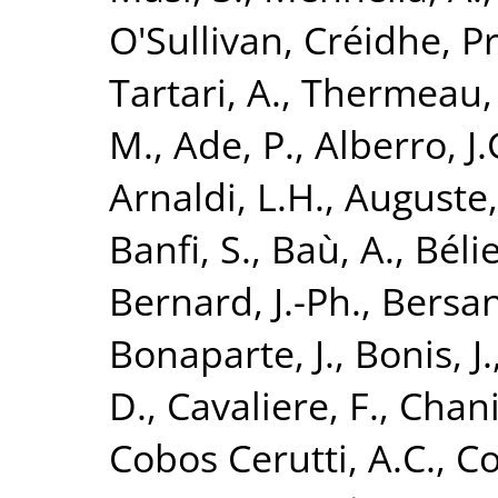
O'Sullivan, Créidhe
,
Pr
Tartari, A.
,
Thermeau, J
M.
,
Ade, P.
,
Alberro, J.
Arnaldi, L.H.
,
Auguste,
Banfi, S.
,
Baù, A.
,
Bélie
Bernard, J.-Ph.
,
Bersan
Bonaparte, J.
,
Bonis, J.
D.
,
Cavaliere, F.
,
Chani
Cobos Cerutti, A.C.
,
Co