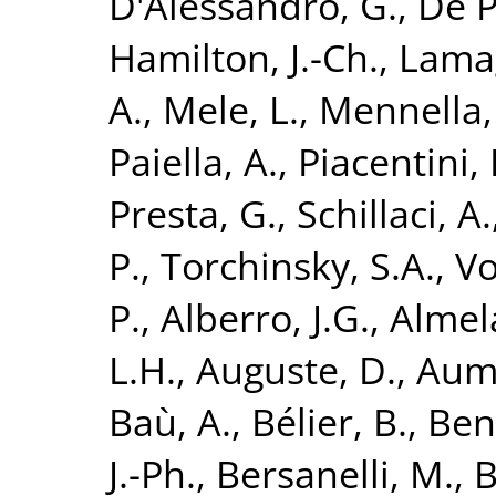
D'Alessandro, G.
,
De P
Hamilton, J.-Ch.
,
Lamag
A.
,
Mele, L.
,
Mennella,
Paiella, A.
,
Piacentini, 
Presta, G.
,
Schillaci, A.
P.
,
Torchinsky, S.A.
,
Vo
P.
,
Alberro, J.G.
,
Almela
L.H.
,
Auguste, D.
,
Aumo
Baù, A.
,
Bélier, B.
,
Ben
J.-Ph.
,
Bersanelli, M.
,
B