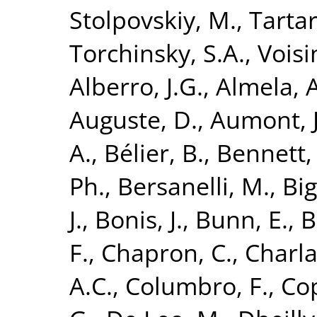
Stolpovskiy, M.
,
Tartar
Torchinsky, S.A.
,
Voisin
Alberro, J.G.
,
Almela, A
Auguste, D.
,
Aumont, J
A.
,
Bélier, B.
,
Bennett,
Ph.
,
Bersanelli, M.
,
Big
J.
,
Bonis, J.
,
Bunn, E.
,
B
F.
,
Chapron, C.
,
Charla
A.C.
,
Columbro, F.
,
Cop