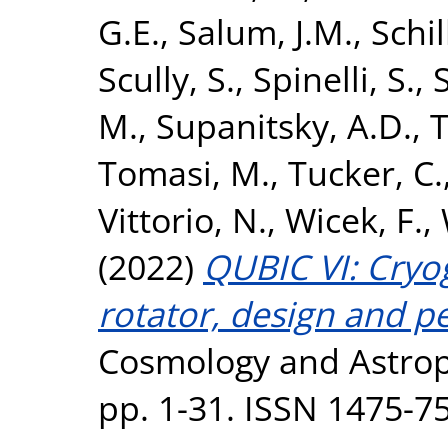
G.E.
,
Salum, J.M.
,
Schil
Scully, S.
,
Spinelli, S.
,
M.
,
Supanitsky, A.D.
,
T
Tomasi, M.
,
Tucker, C.
Vittorio, N.
,
Wicek, F.
,
(2022)
QUBIC VI: Cryog
rotator, design and p
Cosmology and Astropar
pp. 1-31. ISSN 1475-7