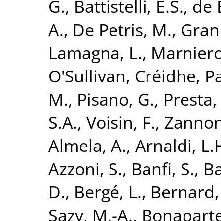
G.
,
Battistelli, E.S.
,
de 
A.
,
De Petris, M.
,
Grand
Lamagna, L.
,
Marniero
O'Sullivan, Créidhe
,
Pa
M.
,
Pisano, G.
,
Presta,
S.A.
,
Voisin, F.
,
Zannon
Almela, A.
,
Arnaldi, L.
Azzoni, S.
,
Banfi, S.
,
Ba
D.
,
Bergé, L.
,
Bernard, 
Sazy, M.-A.
,
Bonaparte,