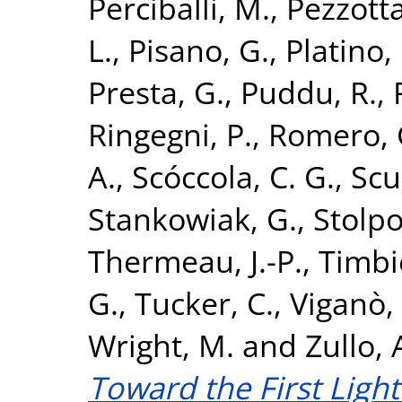
Perciballi, M.
,
Pezzotta
L.
,
Pisano, G.
,
Platino,
Presta, G.
,
Puddu, R.
,
Ringegni, P.
,
Romero, G
A.
,
Scóccola, C. G.
,
Scul
Stankowiak, G.
,
Stolpo
Thermeau, J.-P.
,
Timbie
G.
,
Tucker, C.
,
Viganò,
Wright, M.
and
Zullo, 
Toward the First Light