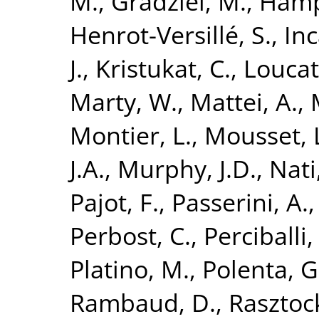
M.
,
Gradziel, M.
,
Hamp
Henrot-Versillé, S.
,
Inc
J.
,
Kristukat, C.
,
Loucat
Marty, W.
,
Mattei, A.
,
Montier, L.
,
Mousset, 
J.A.
,
Murphy, J.D.
,
Nati,
Pajot, F.
,
Passerini, A.
Perbost, C.
,
Perciballi,
Platino, M.
,
Polenta, G
Rambaud, D.
,
Rasztock