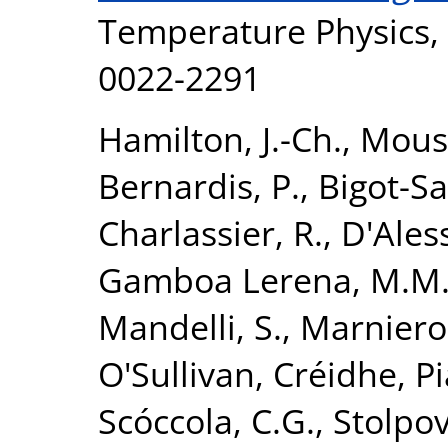
Temperature Physics, 
0022-2291
Hamilton, J.-Ch.
,
Mouss
Bernardis, P.
,
Bigot-Sa
Charlassier, R.
,
D'Ales
Gamboa Lerena, M.M
Mandelli, S.
,
Marnieros
O'Sullivan, Créidhe
,
Pi
Scóccola, C.G.
,
Stolpov