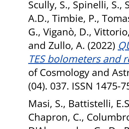
Scully, S.
,
Spinelli, S.
,
A.D.
,
Timbie, P.
,
Tomas
G.
,
Viganò, D.
,
Vittorio
and
Zullo, A.
(2022)
QU
TES bolometers and re
of Cosmology and Astr
(04). 037. ISSN 1475-7
Masi, S.
,
Battistelli, E.S
Chapron, C.
,
Columbro