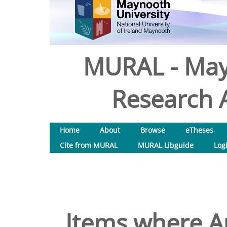
MURAL - May
Research A
Home
About
Browse
eTheses
Cite from MURAL
MURAL Libguide
Log
Items where Au