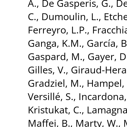
A.
,
De Gasperis, G.
,
De
C.
,
Dumoulin, L.
,
Etch
Ferreyro, L.P.
,
Fracchia
Ganga, K.M.
,
García, B
Gaspard, M.
,
Gayer, D
Gilles, V.
,
Giraud-Hera
Gradziel, M.
,
Hampel, 
Versillé, S.
,
Incardona,
Kristukat, C.
,
Lamagna,
Maffei, B.
,
Marty, W.
,