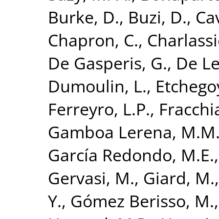
Burke, D.
,
Buzi, D.
,
Cav
Chapron, C.
,
Charlassi
De Gasperis, G.
,
De Le
Dumoulin, L.
,
Etchego
Ferreyro, L.P.
,
Fracchia
Gamboa Lerena, M.M
García Redondo, M.E.
Gervasi, M.
,
Giard, M.
Y.
,
Gómez Berisso, M.