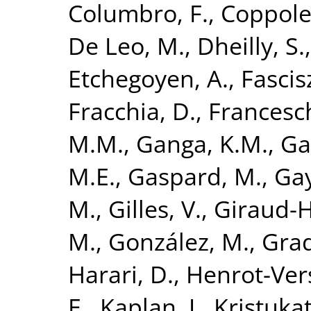
Columbro, F.
,
Coppole
De Leo, M.
,
Dheilly, S.
Etchegoyen, A.
,
Fascis
Fracchia, D.
,
Francesch
M.M.
,
Ganga, K.M.
,
Ga
M.E.
,
Gaspard, M.
,
Gay
M.
,
Gilles, V.
,
Giraud-H
M.
,
González, M.
,
Grad
Harari, D.
,
Henrot-Versi
E.
,
Kaplan, J.
,
Kristukat