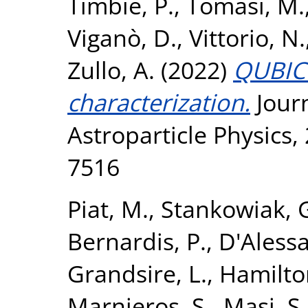
Timbie, P.
,
Tomasi, M.
Viganò, D.
,
Vittorio, N.
Zullo, A.
(2022)
QUBIC 
characterization.
Jour
Astroparticle Physics,
7516
Piat, M.
,
Stankowiak, 
Bernardis, P.
,
D'Aless
Grandsire, L.
,
Hamilton
Marnieros, S.
,
Masi, S.