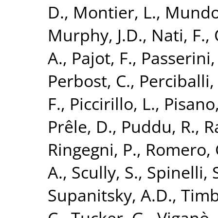
D.
,
Montier, L.
,
Mundo,
Murphy, J.D.
,
Nati, F.
,
A.
,
Pajot, F.
,
Passerini,
Perbost, C.
,
Perciballi,
F.
,
Piccirillo, L.
,
Pisano,
Prêle, D.
,
Puddu, R.
,
R
Ringegni, P.
,
Romero, 
A.
,
Scully, S.
,
Spinelli, 
Supanitsky, A.D.
,
Timb
C.
,
Tucker, G.
,
Viganò,