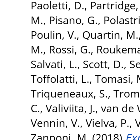
Paoletti, D.
,
Partridge,
M.
,
Pisano, G.
,
Polastri
Poulin, V.
,
Quartin, M.
M.
,
Rossi, G.
,
Roukema,
Salvati, L.
,
Scott, D.
,
Se
Toffolatti, L.
,
Tomasi, 
Triqueneaux, S.
,
Tromb
C.
,
Valiviita, J.
,
van de 
Vennin, V.
,
Vielva, P.
,
V
Zannoni, M.
(2018)
Ex