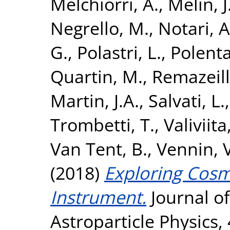
Melchiorri, A.
,
Melin, J
Negrello, M.
,
Notari, A
G.
,
Polastri, L.
,
Polenta
Quartin, M.
,
Remazeill
Martin, J.A.
,
Salvati, L.
Trombetti, T.
,
Valiviita,
Van Tent, B.
,
Vennin, V
(2018)
Exploring Cosm
Instrument.
Journal o
Astroparticle Physics,