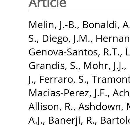
Article
Melin, J.-B.
,
Bonaldi, A
S.
,
Diego, J.M.
,
Hernan
Genova-Santos, R.T.
,
L
Grandis, S.
,
Mohr, J.J.
,
J.
,
Ferraro, S.
,
Tramont
Macias-Perez, J.F.
,
Ach
Allison, R.
,
Ashdown, 
A.J.
,
Banerji, R.
,
Bartol