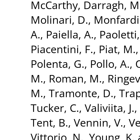
McCarthy, Darragh
,
Me
Molinari, D.
,
Monfardin
A.
,
Paiella, A.
,
Paoletti,
Piacentini, F.
,
Piat, M.
Polenta, G.
,
Pollo, A.
,
M.
,
Roman, M.
,
Ringev
M.
,
Tramonte, D.
,
Trap
Tucker, C.
,
Valiviita, J.
,
Tent, B.
,
Vennin, V.
,
Ve
Vittorio, N.
,
Young, K.