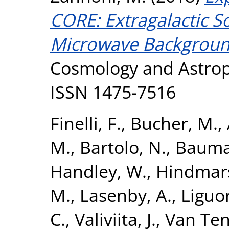
CORE: Extragalactic S
Microwave Backgroun
Cosmology and Astropar
ISSN 1475-7516
Finelli, F.
,
Bucher, M.
,
M.
,
Bartolo, N.
,
Bauma
Handley, W.
,
Hindmar
M.
,
Lasenby, A.
,
Liguor
C.
,
Valiviita, J.
,
Van Ten