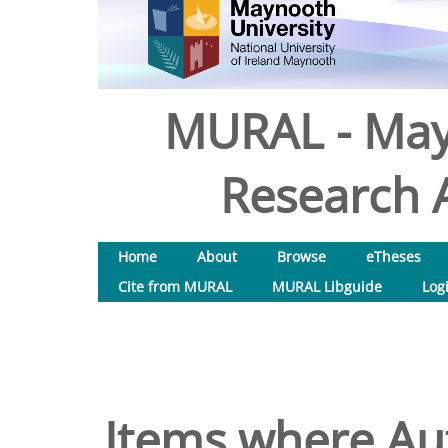
MURAL - May
Research A
Home
About
Browse
eTheses
Cite from MURAL
MURAL Libguide
Log
Items where Aut