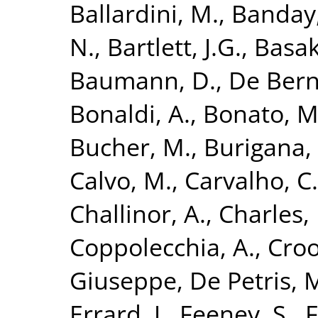
Ballardini, M.
,
Banday,
N.
,
Bartlett, J.G.
,
Basak
Baumann, D.
,
De Bern
Bonaldi, A.
,
Bonato, M
Bucher, M.
,
Burigana, 
Calvo, M.
,
Carvalho, C.
Challinor, A.
,
Charles, 
Coppolecchia, A.
,
Croo
Giuseppe
,
De Petris, 
Errard, J.
,
Feeney, S.
,
F