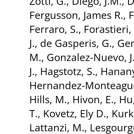
Zotti, G.
,
Diego, J.M.
,
D
Fergusson, James R.
,
F
Ferraro, S.
,
Forastieri, 
J.
,
de Gasperis, G.
,
Gen
M.
,
Gonzalez-Nuevo, J
J.
,
Hagstotz, S.
,
Hanany
Hernandez-Monteagud
Hills, M.
,
Hivon, E.
,
Hu,
T.
,
Kovetz, Ely D.
,
Kurk
Lattanzi, M.
,
Lesgourgu