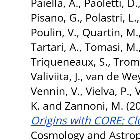
Paiella, A.
,
Paoletti, D.
Pisano, G.
,
Polastri, L.
Poulin, V.
,
Quartin, M.
Tartari, A.
,
Tomasi, M.
Triqueneaux, S.
,
Tromb
Valiviita, J.
,
van de Wey
Vennin, V.
,
Vielva, P.
,
V
K.
and
Zannoni, M.
(2
Origins with CORE: Cl
Cosmology and Astropar