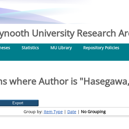
nooth University Research Arc
heses
Statistics
MU Library
Repository Policies
ms where Author is "
Hasegawa,
Group by:
Item Type
|
Date
|
No Grouping