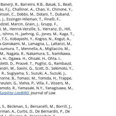
,
Banerji, R.
,
Barreiro, R.B.
,
Basak, S.
,
Beall,
s, F.J.
,
Challinor, A.
,
Chan, V.
,
Chinone, Y.
,
inson, C.
,
Dobbs, M.
,
Dotani, T.
,
Duband,
 J.
,
Essinger-Hileman, T.
,
Finelli, F.
,
dziel, Marcin
,
Grain, J.
,
Grupp, F.
,
, M.
,
Henrot-Versille, S.
,
Herranz, D.
,
Hill,
.
,
Ishino, H.
,
Jaehnig, G.
,
Jones, M.
,
Kaga, T.
,
 T.S.
,
Kobayashi, Y.
,
Kogiso, N.
,
Kogut, A.
,
a-Gonokami, M.
,
Lamagna, L.
,
Lattanzi, M.
,
sumura, T.
,
Mennella, A.
,
Migliaccio, M.
,
 M.
,
Nagata, R.
,
Nakamura, S.
,
Namikawa,
, H.
,
Ogawa, H.
,
Ohsaki, H.
,
Ohta, I.
,
oletti, D.
,
Prouvé, T.
,
Puglisi, G.
,
Rambaud,
andri, M.
,
Savini, G.
,
Scott, D.
,
Sekimoto, Y.
,
 R.
,
Sugiyama, S.
,
Suzuki, A.
,
Suzuki, J.
,
horne, B.
,
Tomasi, M.
,
Tomida, H.
,
Trappe,
meulen, G.
,
Vielva, P.
,
Villa, F.
,
Vissers, M.
,
moto, R.
,
Yamasaki, N.Y.
,
Yanagisawa, M.
,
tellite LiteBIRD.
Journal of Low
, S.
,
Beckman, S.
,
Bersanelli, M.
,
Borrill, J.
,
erman, A.
,
Curtis, D.
,
De Bernardis, P.
,
De