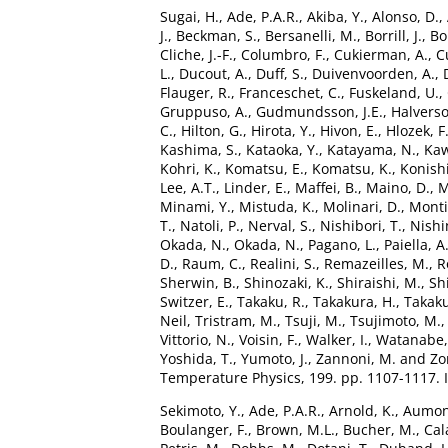
Sugai, H.
,
Ade, P.A.R.
,
Akiba, Y.
,
Alonso, D.
,
J.
,
Beckman, S.
,
Bersanelli, M.
,
Borrill, J.
,
Bo
Cliche, J.-F.
,
Columbro, F.
,
Cukierman, A.
,
C
L.
,
Ducout, A.
,
Duff, S.
,
Duivenvoorden, A.
,
Flauger, R.
,
Franceschet, C.
,
Fuskeland, U.
,
Gruppuso, A.
,
Gudmundsson, J.E.
,
Halverso
C.
,
Hilton, G.
,
Hirota, Y.
,
Hivon, E.
,
Hlozek, F
Kashima, S.
,
Kataoka, Y.
,
Katayama, N.
,
Kaw
Kohri, K.
,
Komatsu, E.
,
Komatsu, K.
,
Konishi
Lee, A.T.
,
Linder, E.
,
Maffei, B.
,
Maino, D.
,
M
Minami, Y.
,
Mistuda, K.
,
Molinari, D.
,
Monti
T.
,
Natoli, P.
,
Nerval, S.
,
Nishibori, T.
,
Nishi
Okada, N.
,
Okada, N.
,
Pagano, L.
,
Paiella, A
D.
,
Raum, C.
,
Realini, S.
,
Remazeilles, M.
,
R
Sherwin, B.
,
Shinozaki, K.
,
Shiraishi, M.
,
Sh
Switzer, E.
,
Takaku, R.
,
Takakura, H.
,
Takaku
Neil
,
Tristram, M.
,
Tsuji, M.
,
Tsujimoto, M.
Vittorio, N.
,
Voisin, F.
,
Walker, I.
,
Watanabe,
Yoshida, T.
,
Yumoto, J.
,
Zannoni, M.
and
Zo
Temperature Physics, 199. pp. 1107-1117.
Sekimoto, Y.
,
Ade, P.A.R.
,
Arnold, K.
,
Aumont
Boulanger, F.
,
Brown, M.L.
,
Bucher, M.
,
Cal