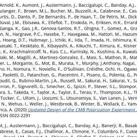
Arnold, K.
,
Aumont, J.
,
Austermann, J.
,
Baccigalupi, C.
,
Banday, A.J.
ulanger, F.
,
Brown, M.L.
,
Bucher, M.
,
Buzzelli, A.
,
Calabrese, E.
,
Casa
urtis, D.
,
Danto, P.
,
De Bernardis, P.
,
de Haan, T.
,
De Petris, M.
,
Dick
Duval, J.M.
,
Ebisawa, K.
,
Elleflot, T.
,
Enokida, H.
,
Eriksen, H.K.
,
Errard,
Ganga, K.
,
Gao, J.R.
,
Genova-Santos, R.T.
,
Ghigna, T.
,
Gomez, A.
,
Gra
n, N.
,
Hargrave, P.C.
,
Hasebe, T.
,
Hasegawa, M.
,
Hattori, M.
,
Hazumi
.
,
Hoang, D.T.
,
Hubmayr, J.
,
Ichiki, K.
,
Iida, T.
,
Imada, H.
,
Ishimura, K
asaki, T.
,
Keskitalo, R.
,
Kibayashi, A.
,
Kikuchi, T.
,
Kimura, K.
,
Kisner,
, K.
,
Krachmalnicoff, N.
,
Kuo, C.L.
,
Kurinsky, N.
,
Kushino, A.
,
Kuwat
aki, M.
,
Magilli, A.
,
Martinez-Gonzalez, E.
,
Masi, S.
,
Mathon, R.
,
Mat
er, L.
,
Morgante, G.
,
Mot, B.
,
Murata, Y.
,
Murphy, J.Anthony
,
Nagai,
no, H.
,
Nomura, Y.
,
Noviello, F.
,
O'Sullivan, Créidhe
,
Ochi, H.
,
Ogawa
.
,
Paoletti, D.
,
Patanchon, G.
,
Piacentini, F.
,
Pisano, G.
,
Polenta, G.
,
P
oudil, G.
,
Rubino-Martin, J.A.
,
Russell, M.
,
Sakurai, H.
,
Sakurai, Y.
,
S
irron, P.
,
Signorelli, G.
,
Smecher, G.
,
Spizzi, P.
,
Stever, S.L.
,
Stompor,
ra, S.
,
Takeda, Y.
,
Taylor, A.
,
Taylor, E.
,
Terao, Y.
,
Thompson, K.L.
,
T
,
Tucker, C.
,
Ullom, J.
,
Uozumi, S.
,
Utsunomiya, S.
,
Van Lanen, J.
,
Ver
 N.
,
Wehus, I.
,
Weller, J.
,
Westbrook, B.
,
Winter, B.
,
Wollack, E.
,
Yama
nca, A.
(2020)
Updated Design of the CMB Polarization Experiment Sa
 ISSN 0022-2291
, J.
,
Austermann, J.
,
Baccigalupi, C.
,
Banday, A.J.
,
Banerji, R.
,
Basak
abrese, E.
,
Casas, F.J.
,
Challinor, A.
,
Chinone, Y.
,
Columbro, F.
,
Cuki