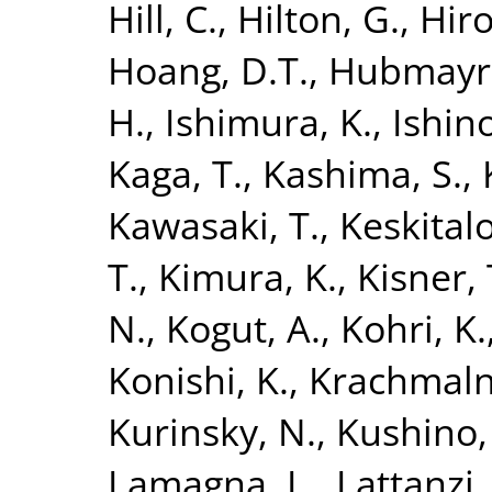
Hill, C.
,
Hilton, G.
,
Hiro
Hoang, D.T.
,
Hubmayr,
H.
,
Ishimura, K.
,
Ishino
Kaga, T.
,
Kashima, S.
,
Kawasaki, T.
,
Keskitalo
T.
,
Kimura, K.
,
Kisner, 
N.
,
Kogut, A.
,
Kohri, K.
Konishi, K.
,
Krachmalni
Kurinsky, N.
,
Kushino,
Lamagna, L.
,
Lattanzi,