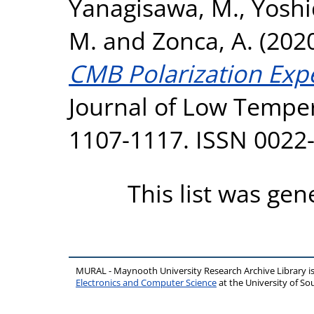
Yanagisawa, M.
,
Yoshi
M.
and
Zonca, A.
(202
CMB Polarization Expe
Journal of Low Temper
1107-1117. ISSN 0022
This list was ge
MURAL - Maynooth University Research Archive Library 
Electronics and Computer Science
at the University of 