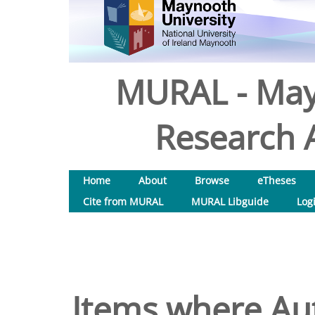
MURAL - May
Research A
Home
About
Browse
eTheses
Cite from MURAL
MURAL Libguide
Log
Items where Aut