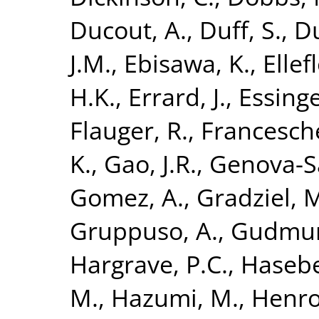
Ducout, A.
,
Duff, S.
,
Du
J.M.
,
Ebisawa, K.
,
Ellefl
H.K.
,
Errard, J.
,
Essinge
Flauger, R.
,
Francesche
K.
,
Gao, J.R.
,
Genova-Sa
Gomez, A.
,
Gradziel, 
Gruppuso, A.
,
Gudmund
Hargrave, P.C.
,
Hasebe
M.
,
Hazumi, M.
,
Henrot