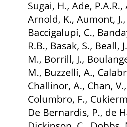
Sugai, H.
,
Ade, P.A.R.
,
Arnold, K.
,
Aumont, J.
Baccigalupi, C.
,
Banday
R.B.
,
Basak, S.
,
Beall, J
M.
,
Borrill, J.
,
Boulange
M.
,
Buzzelli, A.
,
Calabr
Challinor, A.
,
Chan, V.
Columbro, F.
,
Cukierm
De Bernardis, P.
,
de H
Dickinson, C.
,
Dobbs, 