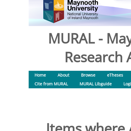
MURAL - May
Research A
Home
About
Browse
eTheses
Cite from MURAL
MURAL Libguide
Log
Items where A