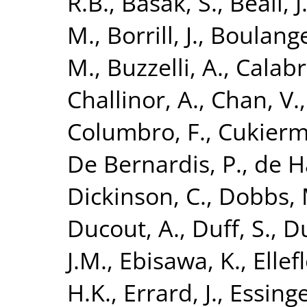
R.B.
,
Basak, S.
,
Beall, J
M.
,
Borrill, J.
,
Boulange
M.
,
Buzzelli, A.
,
Calabr
Challinor, A.
,
Chan, V.
Columbro, F.
,
Cukierm
De Bernardis, P.
,
de H
Dickinson, C.
,
Dobbs, 
Ducout, A.
,
Duff, S.
,
Du
J.M.
,
Ebisawa, K.
,
Ellefl
H.K.
,
Errard, J.
,
Essinge