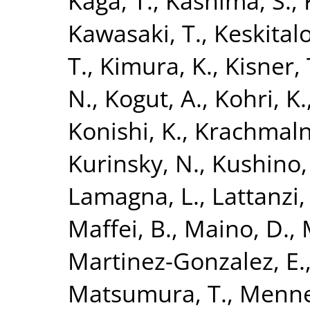
Kaga, T.
,
Kashima, S.
,
Kawasaki, T.
,
Keskitalo
T.
,
Kimura, K.
,
Kisner, 
N.
,
Kogut, A.
,
Kohri, K.
Konishi, K.
,
Krachmalni
Kurinsky, N.
,
Kushino,
Lamagna, L.
,
Lattanzi,
Maffei, B.
,
Maino, D.
,
Martinez-Gonzalez, E.
Matsumura, T.
,
Mennel