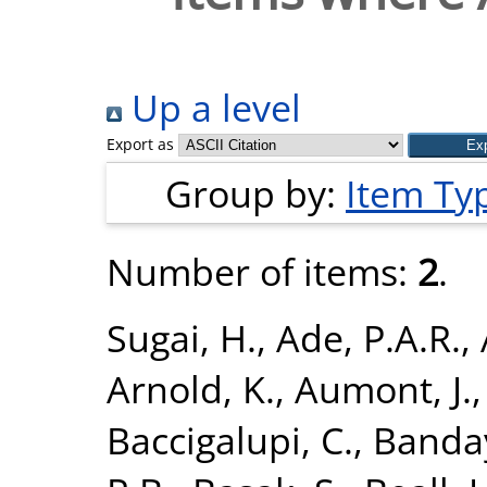
Up a level
Export as
Group by:
Item Ty
Number of items:
2
.
Sugai, H.
,
Ade, P.A.R.
,
Arnold, K.
,
Aumont, J.
Baccigalupi, C.
,
Banday