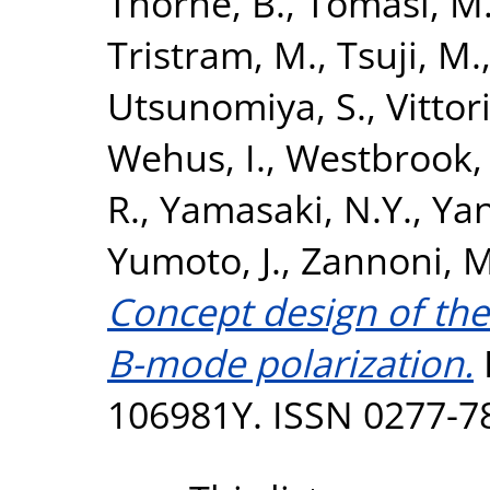
Thorne, B.
,
Tomasi, M
Tristram, M.
,
Tsuji, M.
Utsunomiya, S.
,
Vittor
Wehus, I.
,
Westbrook, 
R.
,
Yamasaki, N.Y.
,
Yan
Yumoto, J.
,
Zannoni, M
Concept design of the
B-mode polarization.
106981Y. ISSN 0277-7