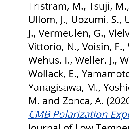
Tristram, M.
,
Tsuji, M.
Ullom, J.
,
Uozumi, S.
,
J.
,
Vermeulen, G.
,
Vielv
Vittorio, N.
,
Voisin, F.
,
Wehus, I.
,
Weller, J.
,
W
Wollack, E.
,
Yamamoto
Yanagisawa, M.
,
Yoshi
M.
and
Zonca, A.
(202
CMB Polarization Expe
Journal of Low Temper