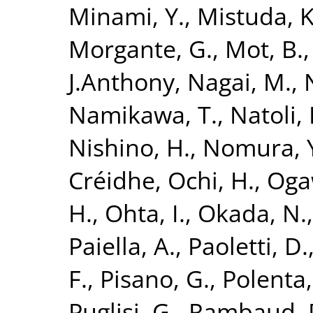
Minami, Y.
,
Mistuda, K
Morgante, G.
,
Mot, B.
J.Anthony
,
Nagai, M.
,
Namikawa, T.
,
Natoli, 
Nishino, H.
,
Nomura, 
Créidhe
,
Ochi, H.
,
Oga
H.
,
Ohta, I.
,
Okada, N.
Paiella, A.
,
Paoletti, D.
F.
,
Pisano, G.
,
Polenta,
Puglisi, G.
,
Rambaud, 