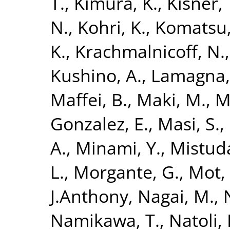
T.
,
Kimura, K.
,
Kisner, 
N.
,
Kohri, K.
,
Komatsu,
K.
,
Krachmalnicoff, N.
Kushino, A.
,
Lamagna,
Maffei, B.
,
Maki, M.
,
Ma
Gonzalez, E.
,
Masi, S.
,
A.
,
Minami, Y.
,
Mistuda
L.
,
Morgante, G.
,
Mot, 
J.Anthony
,
Nagai, M.
,
Namikawa, T.
,
Natoli, 