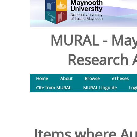
MURAL - May
Research A
Home
About
Browse
eTheses
Cite from MURAL
MURAL Libguide
Log
Items where Aut