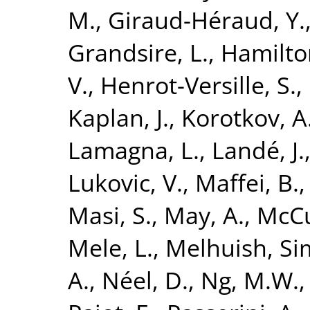
M.
,
Giraud-Héraud, Y.
Grandsire, L.
,
Hamilton
V.
,
Henrot-Versille, S.
,
Kaplan, J.
,
Korotkov, A
Lamagna, L.
,
Landé, J.
Lukovic, V.
,
Maffei, B.
Masi, S.
,
May, A.
,
McCu
Mele, L.
,
Melhuish, S
A.
,
Néel, D.
,
Ng, M.W.