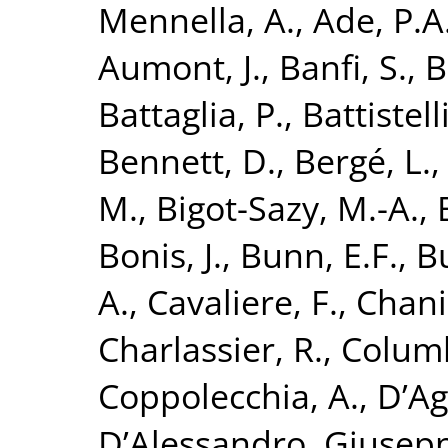
Mennella, A.
,
Ade, P.A
Aumont, J.
,
Banfi, S.
,
B
Battaglia, P.
,
Battistelli
Bennett, D.
,
Bergé, L.
M.
,
Bigot-Sazy, M.-A.
,
Bonis, J.
,
Bunn, E.F.
,
B
A.
,
Cavaliere, F.
,
Chania
Charlassier, R.
,
Columb
Coppolecchia, A.
,
D’Ag
D’Alessandro, Giusep