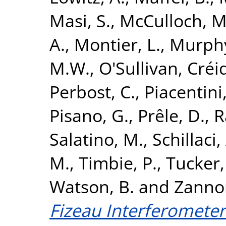
Masi, S.
,
McCulloch, M
A.
,
Montier, L.
,
Murphy
M.W.
,
O'Sullivan, Créi
Perbost, C.
,
Piacentini,
Pisano, G.
,
Prêle, D.
,
R
Salatino, M.
,
Schillaci,
M.
,
Timbie, P.
,
Tucker,
Watson, B.
and
Zannon
Fizeau Interferometer