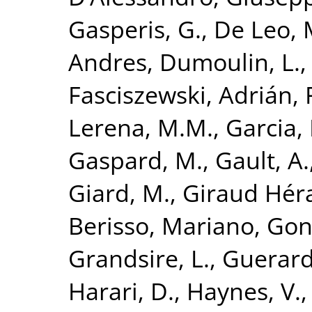
Gasperis, G.
,
De Leo, 
Andres
,
Dumoulin, L.
Fasciszewski, Adrián
,
Lerena, M.M.
,
Garcia, 
Gaspard, M.
,
Gault, A.
Giard, M.
,
Giraud Hér
Berisso, Mariano
,
Gon
Grandsire, L.
,
Guerard,
Harari, D.
,
Haynes, V.