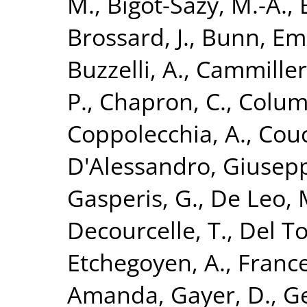
M.
,
Bigot-Sazy, M.-A.
,
Brossard, J.
,
Bunn, Em
Buzzelli, A.
,
Cammilleri
P.
,
Chapron, C.
,
Colum
Coppolecchia, A.
,
Couc
D'Alessandro, Giusep
Gasperis, G.
,
De Leo, 
Decourcelle, T.
,
Del To
Etchegoyen, A.
,
France
Amanda
,
Gayer, D.
,
Ge