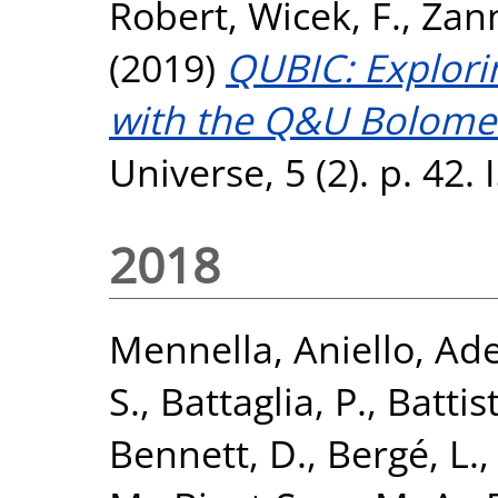
Robert
,
Wicek, F.
,
Zann
(2019)
QUBIC: Explori
with the Q&U Bolomet
Universe, 5 (2). p. 42
2018
Mennella, Aniello
,
Ade
S.
,
Battaglia, P.
,
Battist
Bennett, D.
,
Bergé, L.