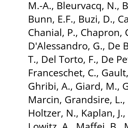
M.-A.
,
Bleurvacq, N.
,
B
Bunn, E.F.
,
Buzi, D.
,
Ca
Chanial, P.
,
Chapron, 
D'Alessandro, G.
,
De B
T.
,
Del Torto, F.
,
De Pet
Franceschet, C.
,
Gault,
Ghribi, A.
,
Giard, M.
,
G
Marcin
,
Grandsire, L.
,
Holtzer, N.
,
Kaplan, J.
,
Lowitz, A.
,
Maffei, B.
,