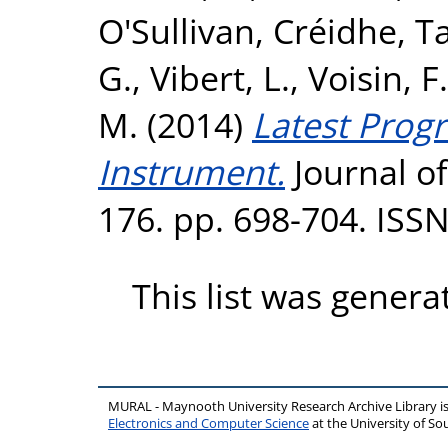
O'Sullivan, Créidhe
,
Ta
G.
,
Vibert, L.
,
Voisin, F.
M.
(2014)
Latest Prog
Instrument.
Journal o
176. pp. 698-704. ISS
This list was gener
MURAL - Maynooth University Research Archive Library 
Electronics and Computer Science
at the University of 