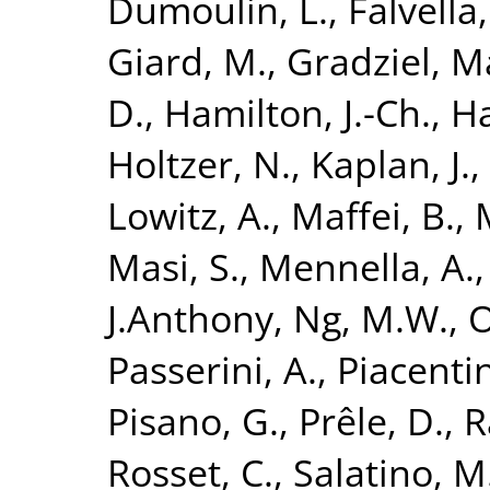
Dumoulin, L.
,
Falvella
Giard, M.
,
Gradziel, M
D.
,
Hamilton, J.-Ch.
,
Ha
Holtzer, N.
,
Kaplan, J.
,
Lowitz, A.
,
Maffei, B.
,
Masi, S.
,
Mennella, A.
J.Anthony
,
Ng, M.W.
,
O
Passerini, A.
,
Piacentin
Pisano, G.
,
Prêle, D.
,
R
Rosset, C.
,
Salatino, M