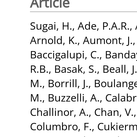
Article
Sugai, H.
,
Ade, P.A.R.
,
Arnold, K.
,
Aumont, J.
Baccigalupi, C.
,
Banday
R.B.
,
Basak, S.
,
Beall, J
M.
,
Borrill, J.
,
Boulange
M.
,
Buzzelli, A.
,
Calabr
Challinor, A.
,
Chan, V.
Columbro, F.
,
Cukierm