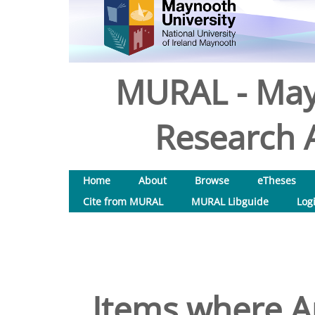
MURAL - May
Research A
Home
About
Browse
eTheses
Cite from MURAL
MURAL Libguide
Log
Items where Au