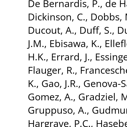
De Bernardis, P.
,
de H
Dickinson, C.
,
Dobbs, 
Ducout, A.
,
Duff, S.
,
Du
J.M.
,
Ebisawa, K.
,
Ellefl
H.K.
,
Errard, J.
,
Essinge
Flauger, R.
,
Francesche
K.
,
Gao, J.R.
,
Genova-Sa
Gomez, A.
,
Gradziel, 
Gruppuso, A.
,
Gudmund
Hargrave, P.C.
,
Hasebe