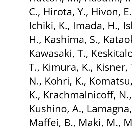
C.
,
Hirota, Y.
,
Hivon, E.
Ichiki, K.
,
Imada, H.
,
Is
H.
,
Kashima, S.
,
Kataok
Kawasaki, T.
,
Keskitalo
T.
,
Kimura, K.
,
Kisner, 
N.
,
Kohri, K.
,
Komatsu,
K.
,
Krachmalnicoff, N.
Kushino, A.
,
Lamagna,
Maffei, B.
,
Maki, M.
,
Ma