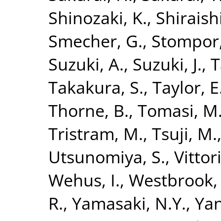
Shinozaki, K.
,
Shiraish
Smecher, G.
,
Stompor,
Suzuki, A.
,
Suzuki, J.
,
T
Takakura, S.
,
Taylor, E
Thorne, B.
,
Tomasi, M
Tristram, M.
,
Tsuji, M.
Utsunomiya, S.
,
Vittor
Wehus, I.
,
Westbrook, 
R.
,
Yamasaki, N.Y.
,
Yan