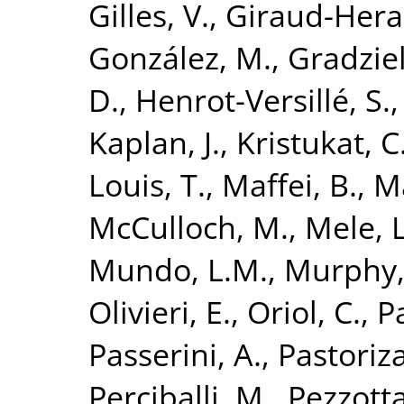
Gilles, V.
,
Giraud-Hera
González, M.
,
Gradziel
D.
,
Henrot-Versillé, S.
Kaplan, J.
,
Kristukat, C
Louis, T.
,
Maffei, B.
,
Ma
McCulloch, M.
,
Mele, L
Mundo, L.M.
,
Murphy, 
Olivieri, E.
,
Oriol, C.
,
Pa
Passerini, A.
,
Pastoriza
Perciballi, M.
,
Pezzotta