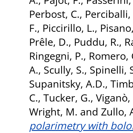
Perbost, C.
,
Perciballi,
F.
,
Piccirillo, L.
,
Pisano,
Prêle, D.
,
Puddu, R.
,
R
Ringegni, P.
,
Romero, 
A.
,
Scully, S.
,
Spinelli, 
Supanitsky, A.D.
,
Timb
C.
,
Tucker, G.
,
Viganò,
Wright, M.
and
Zullo, 
polarimetry with bolo