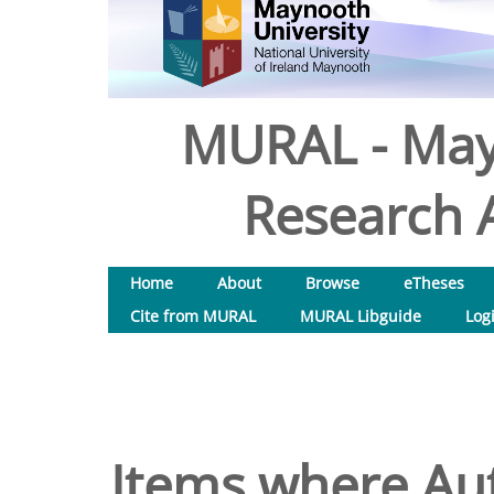
MURAL - May
Research A
Home
About
Browse
eTheses
Cite from MURAL
MURAL Libguide
Log
Items where Aut