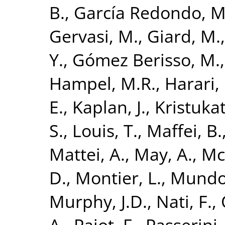
B.
,
García Redondo, M
Gervasi, M.
,
Giard, M.
Y.
,
Gómez Berisso, M.
Hampel, M.R.
,
Harari,
E.
,
Kaplan, J.
,
Kristukat
S.
,
Louis, T.
,
Maffei, B.
Mattei, A.
,
May, A.
,
Mc
D.
,
Montier, L.
,
Mundo,
Murphy, J.D.
,
Nati, F.
,
A.
,
Pajot, F.
,
Passerini,