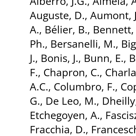
Alberro, J.G.
,
Almela, A
Auguste, D.
,
Aumont, J
A.
,
Bélier, B.
,
Bennett,
Ph.
,
Bersanelli, M.
,
Big
J.
,
Bonis, J.
,
Bunn, E.
,
B
F.
,
Chapron, C.
,
Charla
A.C.
,
Columbro, F.
,
Cop
G.
,
De Leo, M.
,
Dheilly
Etchegoyen, A.
,
Fascis
Fracchia, D.
,
Francesch