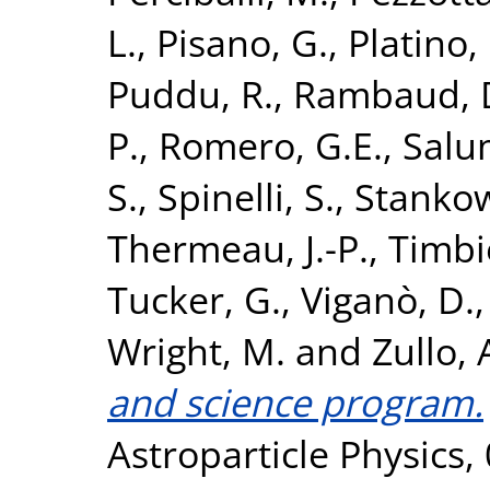
L.
,
Pisano, G.
,
Platino,
Puddu, R.
,
Rambaud, 
P.
,
Romero, G.E.
,
Salum
S.
,
Spinelli, S.
,
Stankow
Thermeau, J.-P.
,
Timbie
Tucker, G.
,
Viganò, D.
Wright, M.
and
Zullo, 
and science program.
Astroparticle Physics,