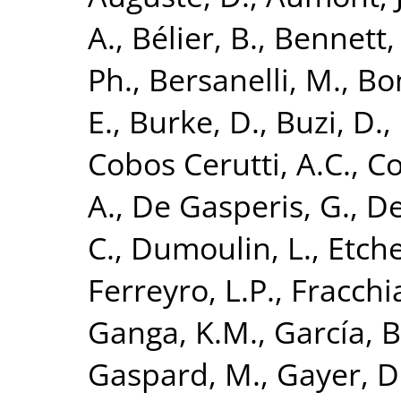
A.
,
Bélier, B.
,
Bennett,
Ph.
,
Bersanelli, M.
,
Bon
E.
,
Burke, D.
,
Buzi, D.
,
Cobos Cerutti, A.C.
,
Co
A.
,
De Gasperis, G.
,
De
C.
,
Dumoulin, L.
,
Etch
Ferreyro, L.P.
,
Fracchia
Ganga, K.M.
,
García, B
Gaspard, M.
,
Gayer, D