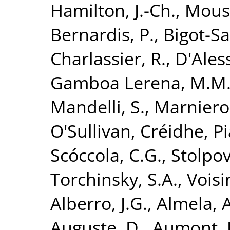
Hamilton, J.-Ch.
,
Mouss
Bernardis, P.
,
Bigot-Sa
Charlassier, R.
,
D'Ales
Gamboa Lerena, M.M
Mandelli, S.
,
Marnieros
O'Sullivan, Créidhe
,
Pi
Scóccola, C.G.
,
Stolpov
Torchinsky, S.A.
,
Voisin
Alberro, J.G.
,
Almela, A
Auguste, D.
,
Aumont, J