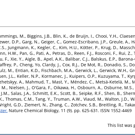
ummings, M.
,
Biggins, J.B.
,
Blin, K.
,
de Bruijn, I.
,
Chooi, Y.H.
,
Claesen,
ewer, D.P.
,
Garg, N.
,
Geiger, C.
,
Gomez-Escribano, J.P.
,
Greule, A.
,
H
.S.
,
Jungmann, K.
,
Kegler, C.
,
Kim, H.U.
,
Kötter, P.
,
Krug, D.
,
Massche
nn, H.W.
,
Pan, G.
,
Pati, A.
,
Petras, D.
,
Reen, F.J.
,
Rosconi, F.
,
Rui, Z.
,
u, F.
,
Xie, Y.
,
Aigle, B.
,
Apel, A.K.
,
Balibar, C.J.
,
Balskus, E.P.
,
Barona-
affrey, P.
,
Cheng, Yo
,
Clardy, J.
,
Cox, R.J.
,
De Mot, R.
,
Donadio, S.
,
Do
ulz, M.
,
Entian, K.D.
,
Fischbach, M.A.
,
Gerwick, L.
,
Gerwick, W.H.
,
Gr
en, J.L.
,
Keller, N.P.
,
Kormanec, J.
,
Kuipers, O.P.
,
Kuzuyama, T.
,
Kyr
zhetskyy, A.
,
Mahmud, T.
,
Mast, Y.
,
Méndez, C.
,
Metsä-Ketelä, M.
,
M
, M.
,
Nielsen, J.
,
O'Gara, F.
,
Oikawa, H.
,
Osbourn, A.
,
Osburne, M.S.
 J.M.
,
Salas, J.A.
,
Schmitt, E.K.
,
Scott, B.
,
Seipke, R.F.
,
Shen, B.
,
Sherm
K.
,
Thomas, C.M.
,
Tang, Y.
,
Truman, A.W.
,
Viaud, M.
,
Walton, J.D.
,
Wa
right, G.D.
,
Ziemert, N.
,
Zhang, C.
,
Zotchev, S.B.
,
Breitling, R.
,
Takan
ter.
Nature Chemical Biology, 11 (9). pp. 625-631. ISSN 1552-4469
This list was