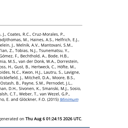
 J.
,
Coates, R.C.
,
Cruz-Morales, P.
,
adjithomas, M.
,
Haines, A.S.
,
Helfrich, E.J.
,
lein, J.
,
Melnik, A.V.
,
Mantovani, S.M.
,
Tian, Z.
,
Tobias, N.J.
,
Tsunematsu, Y.
,
Gómez, F.
,
Bechthold, A.
,
Bode, H.B.
,
nia, M.S.
,
van der Donk, W.A.
,
Dorrestein,
oss, H.
,
Gust, B.
,
Hertweck, C.
,
Höfte, M.
,
pides, N.C.
,
Kwon, H.J.
,
Lautru, S.
,
Lavigne,
icklefield, J.
,
Mitchell, D.A.
,
Moore, B.S.
,
,
Ostash, B.
,
Payne, S.M.
,
Pernodet, J.L.
,
an, D.H.
,
Sivonen, K.
,
Smanski, M.J.
,
Sosio,
lsh, C.T.
,
Weber, T.
,
van Wezel, G.P.
,
o, E.
and
Glöckner, F.O.
(2015)
Minimum
 generated on
Thu Aug 6 01:24:15 2026 UTC
.