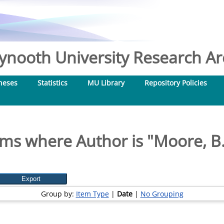
nooth University Research Arc
heses
Statistics
MU Library
Repository Policies
ems where Author is "
Moore, B.
Group by:
Item Type
|
Date
|
No Grouping