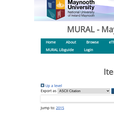
MURAL - May
Home
About
Browse
eT
MURAL Libguide
Login
It
Up a level
Export as
Jump to:
2015