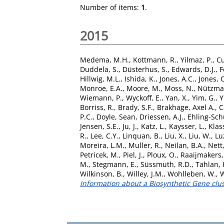
Number of items:
1
.
2015
Medema, M.H.
,
Kottmann, R.
,
Yilmaz, P.
,
C
Duddela, S.
,
Düsterhus, S.
,
Edwards, D.J.
,
F
Hillwig, M.L.
,
Ishida, K.
,
Jones, A.C.
,
Jones, C
Monroe, E.A.
,
Moore, M.
,
Moss, N.
,
Nützma
Wiemann, P.
,
Wyckoff, E.
,
Yan, X.
,
Yim, G.
,
Y
Borriss, R.
,
Brady, S.F.
,
Brakhage, Axel A.
,
C
P.C.
,
Doyle, Sean
,
Driessen, A.J.
,
Ehling-Sch
Jensen, S.E.
,
Ju, J.
,
Katz, L.
,
Kaysser, L.
,
Klass
R.
,
Lee, C.Y.
,
Linquan, B.
,
Liu, X.
,
Liu, W.
,
Lu
Moreira, L.M.
,
Muller, R.
,
Neilan, B.A.
,
Nett
Petricek, M.
,
Piel, J.
,
Ploux, O.
,
Raaijmakers,
M.
,
Stegmann, E.
,
Süssmuth, R.D.
,
Tahlan, 
Wilkinson, B.
,
Willey, J.M.
,
Wohlleben, W.
,
W
Information about a Biosynthetic Gene clus