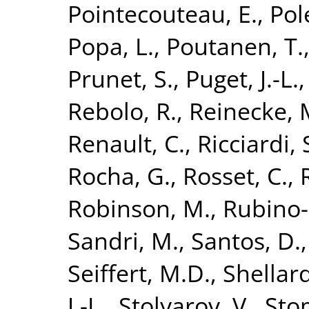
Pointecouteau, E.
,
Pol
Popa, L.
,
Poutanen, T.
Prunet, S.
,
Puget, J.-L.
Rebolo, R.
,
Reinecke, 
Renault, C.
,
Ricciardi, 
Rocha, G.
,
Rosset, C.
,
Robinson, M.
,
Rubino-
Sandri, M.
,
Santos, D.
Seiffert, M.D.
,
Shellard
J.-L.
,
Stolyarov, V.
,
Sto