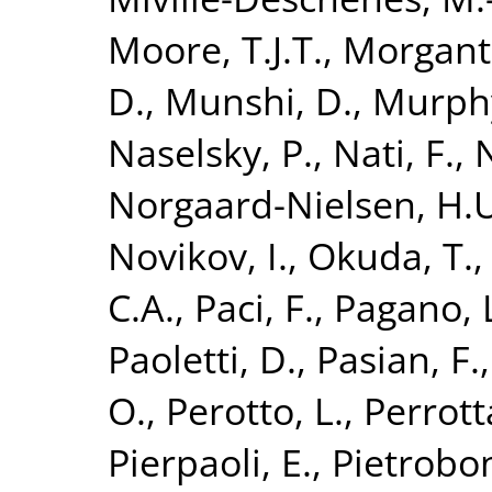
Moore, T.J.T.
,
Morgant
D.
,
Munshi, D.
,
Murphy
Naselsky, P.
,
Nati, F.
,
N
Norgaard-Nielsen, H.
Novikov, I.
,
Okuda, T.
C.A.
,
Paci, F.
,
Pagano, 
Paoletti, D.
,
Pasian, F.
O.
,
Perotto, L.
,
Perrotta
Pierpaoli, E.
,
Pietrobon