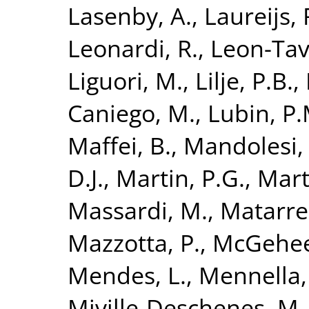
Lasenby, A.
,
Laureijs, R
Leonardi, R.
,
Leon-Tava
Liguori, M.
,
Lilje, P.B.
,
Caniego, M.
,
Lubin, P.
Maffei, B.
,
Mandolesi,
D.J.
,
Martin, P.G.
,
Mart
Massardi, M.
,
Matarres
Mazzotta, P.
,
McGehee
Mendes, L.
,
Mennella,
Miville-Deschenes, M.