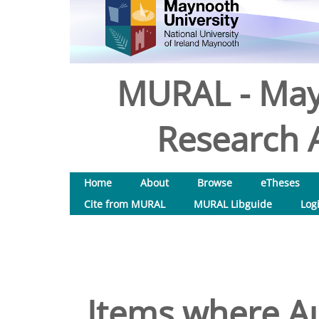
MURAL - May
Research A
Home
About
Browse
eTheses
Cite from MURAL
MURAL Libguide
Log
Items where Au