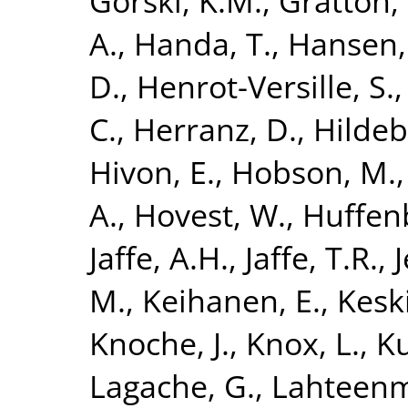
Gorski, K.M.
,
Gratton, 
A.
,
Handa, T.
,
Hansen, 
D.
,
Henrot-Versille, S.
C.
,
Herranz, D.
,
Hildeb
Hivon, E.
,
Hobson, M.
A.
,
Hovest, W.
,
Huffen
Jaffe, A.H.
,
Jaffe, T.R.
,
J
M.
,
Keihanen, E.
,
Keski
Knoche, J.
,
Knox, L.
,
Ku
Lagache, G.
,
Lahteenm