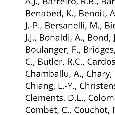
A.J.
,
Barreiro, R.B.
,
Bart
Benabed, K.
,
Benoit, A
J.-P.
,
Bersanelli, M.
,
Bi
J.J.
,
Bonaldi, A.
,
Bond, J
Boulanger, F.
,
Bridges
C.
,
Butler, R.C.
,
Cardoso
Chamballu, A.
,
Chary, 
Chiang, L.-Y.
,
Christen
Clements, D.L.
,
Colomb
Combet, C.
,
Couchot, F