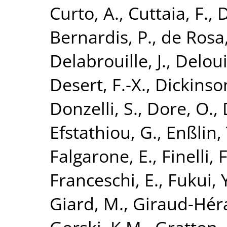
Curto, A.
,
Cuttaia, F.
,
D
Bernardis, P.
,
de Rosa,
Delabrouille, J.
,
Deloui
Desert, F.-X.
,
Dickinson
Donzelli, S.
,
Dore, O.
,
Efstathiou, G.
,
Enßlin, 
Falgarone, E.
,
Finelli, F
Franceschi, E.
,
Fukui, 
Giard, M.
,
Giraud-Héra