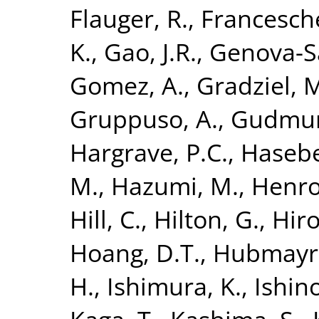
Flauger, R.
,
Francesche
K.
,
Gao, J.R.
,
Genova-Sa
Gomez, A.
,
Gradziel, 
Gruppuso, A.
,
Gudmund
Hargrave, P.C.
,
Hasebe
M.
,
Hazumi, M.
,
Henrot
Hill, C.
,
Hilton, G.
,
Hiro
Hoang, D.T.
,
Hubmayr,
H.
,
Ishimura, K.
,
Ishino