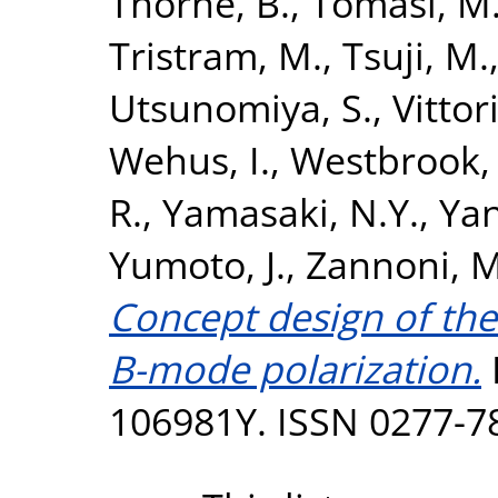
Thorne, B.
,
Tomasi, M
Tristram, M.
,
Tsuji, M.
Utsunomiya, S.
,
Vittor
Wehus, I.
,
Westbrook, 
R.
,
Yamasaki, N.Y.
,
Yan
Yumoto, J.
,
Zannoni, M
Concept design of the
B-mode polarization.
106981Y. ISSN 0277-7