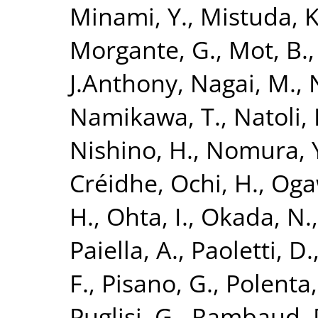
Minami, Y.
,
Mistuda, K
Morgante, G.
,
Mot, B.
J.Anthony
,
Nagai, M.
,
Namikawa, T.
,
Natoli, 
Nishino, H.
,
Nomura, 
Créidhe
,
Ochi, H.
,
Oga
H.
,
Ohta, I.
,
Okada, N.
Paiella, A.
,
Paoletti, D.
F.
,
Pisano, G.
,
Polenta,
Puglisi, G.
,
Rambaud, 