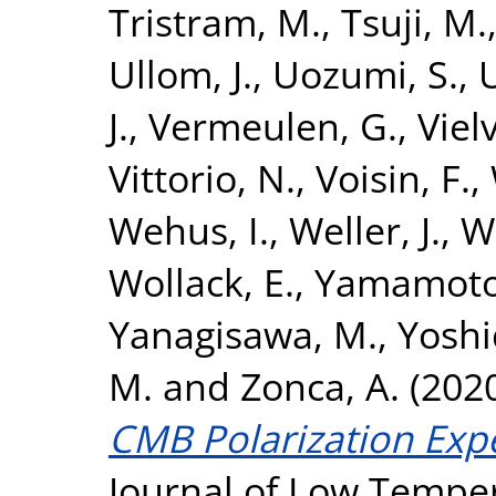
Tristram, M.
,
Tsuji, M.
Ullom, J.
,
Uozumi, S.
,
J.
,
Vermeulen, G.
,
Vielv
Vittorio, N.
,
Voisin, F.
,
Wehus, I.
,
Weller, J.
,
W
Wollack, E.
,
Yamamoto
Yanagisawa, M.
,
Yoshi
M.
and
Zonca, A.
(202
CMB Polarization Expe
Journal of Low Temper