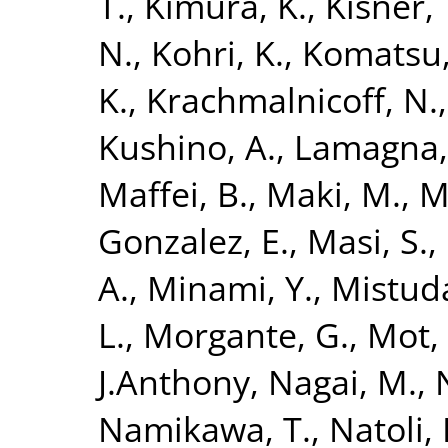
T.
,
Kimura, K.
,
Kisner, 
N.
,
Kohri, K.
,
Komatsu,
K.
,
Krachmalnicoff, N.
Kushino, A.
,
Lamagna,
Maffei, B.
,
Maki, M.
,
Ma
Gonzalez, E.
,
Masi, S.
,
A.
,
Minami, Y.
,
Mistuda
L.
,
Morgante, G.
,
Mot, 
J.Anthony
,
Nagai, M.
,
Namikawa, T.
,
Natoli, 