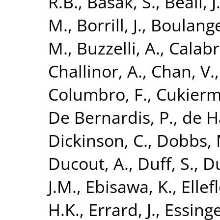
R.B.
,
Basak, S.
,
Beall, J
M.
,
Borrill, J.
,
Boulange
M.
,
Buzzelli, A.
,
Calabr
Challinor, A.
,
Chan, V.
Columbro, F.
,
Cukierm
De Bernardis, P.
,
de H
Dickinson, C.
,
Dobbs, 
Ducout, A.
,
Duff, S.
,
Du
J.M.
,
Ebisawa, K.
,
Ellefl
H.K.
,
Errard, J.
,
Essinge