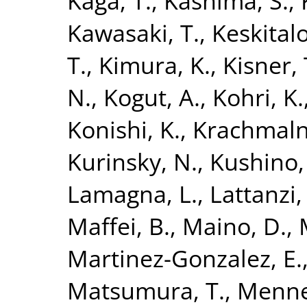
Kaga, T.
,
Kashima, S.
,
Kawasaki, T.
,
Keskitalo
T.
,
Kimura, K.
,
Kisner, 
N.
,
Kogut, A.
,
Kohri, K.
Konishi, K.
,
Krachmalni
Kurinsky, N.
,
Kushino,
Lamagna, L.
,
Lattanzi,
Maffei, B.
,
Maino, D.
,
Martinez-Gonzalez, E.
Matsumura, T.
,
Mennel