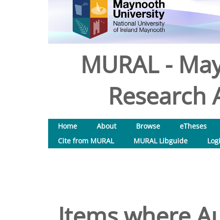
MURAL - May
Research A
Home
About
Browse
eTheses
Cite from MURAL
MURAL Libguide
Log
Items where Au