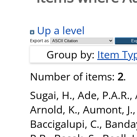
Up a level
Export as
Group by:
Item Ty
Number of items:
2
.
Sugai, H.
,
Ade, P.A.R.
,
Arnold, K.
,
Aumont, J.
Baccigalupi, C.
,
Banday