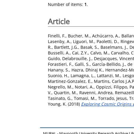
Number of items:
1
.
Article
Finelli, F.
,
Bucher, M.
,
Achúcarro, A.
,
Ballar
Lasenby, A.
,
Liguori, M.
,
Paoletti, D.
,
Ringev
R.
,
Bartlett, J.G.
,
Basak, S.
,
Baselmans, J.
,
De
Busselli, A.
,
Cai, Z.Y.
,
Calvo, M.
,
Carvalho, C
Guido
,
Delabrouille, J.
,
Desjacques, Vincen
Forastieri, F.
,
Galli, S.
,
García-Bellido, J.
,
de 
Hanany, S.
,
Hazra, Dhiraj K.
,
Hernandez-Mo
Suonio, H.
,
Lamagna, L.
,
Lattanzi, M.
,
Lesgo
Martinez-Gonzalez, E.
,
Martins, Carlos J.A.P
Negrello, M.
,
Notari, A.
,
Oppizzi, Filippo
,
Pa
V.
,
Quartin, M.
,
Ravenni, Andrea
,
Remazeill
Tasinato, G.
,
Tomasi, M.
,
Torrado, Jesus
,
Tr
Young, K.
(2018)
Exploring Cosmic Origins w
MURAL - Maynooth University Research Archive Li