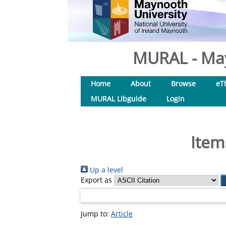
MURAL - May
Home
About
Browse
eT
MURAL Libguide
Login
Item
Up a level
Export as
Jump to:
Article