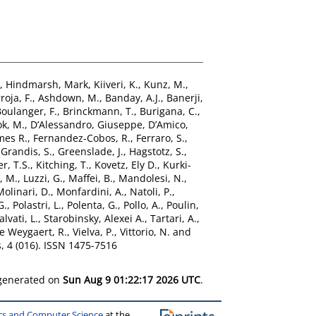
,
Hindmarsh, Mark
,
Kiiveri, K.
,
Kunz, M.
,
roja, F.
,
Ashdown, M.
,
Banday, A.J.
,
Banerji,
oulanger, F.
,
Brinckmann, T.
,
Burigana, C.
,
k, M.
,
D’Alessandro, Giuseppe
,
D’Amico,
mes R.
,
Fernandez-Cobos, R.
,
Ferraro, S.
,
,
Grandis, S.
,
Greenslade, J.
,
Hagstotz, S.
,
r, T.S.
,
Kitching, T.
,
Kovetz, Ely D.
,
Kurki-
, M.
,
Luzzi, G.
,
Maffei, B.
,
Mandolesi, N.
,
Molinari, D.
,
Monfardini, A.
,
Natoli, P.
,
G.
,
Polastri, L.
,
Polenta, G.
,
Pollo, A.
,
Poulin,
alvati, L.
,
Starobinsky, Alexei A.
,
Tartari, A.
,
e Weygaert, R.
,
Vielva, P.
,
Vittorio, N.
and
, 4 (016). ISSN 1475-7516
 generated on
Sun Aug 9 01:22:17 2026 UTC
.
ics and Computer Science
at the