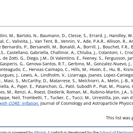
dini, M.
,
Bartolo, N.
,
Baumann, D.
,
Clesse, S.
,
Errard, J.
,
Handley, W.
al, C.
,
Valiviita, J.
,
Van Tent, B.
,
Vennin, V.
,
Ade, P.A.R.
,
Allison, R.
,
Ar
 Bernardis, P.
,
Bersanelli, M.
,
Bonaldi, A.
,
Borrill, J.
,
Bouchet, F.R.
,
B
.S.
,
Castellano, Gabriella
,
Challinor, A.
,
Chluba, J.
,
Colantoni, I.
,
Croo
t
,
de Zotti, G.
,
Diego, J.M.
,
Di Valentino, E.
,
Feeney, S.
,
Fergusson, Ja
Gasperis, G.
,
Genova-Santos, R.T.
,
Gerbino, M.
,
Gonzalez-Nuevo, J.
nteagudo, C.
,
Hervias-Caimapo, C.
,
Hills, M.
,
Hivon, E.
,
Hu, B.
,
Kisne
urgues, J.
,
Lewis, A.
,
Lindholm, V.
,
Lizarraga, Joanes
,
Lopez-Caniego
.
,
Masi, S.
,
McCarthy, D.
,
Matarrese, S.
,
Melchiorri, A.
,
Melin, J.-B.
,
iella, A.
,
Pajer, E.
,
Patanchon, G.
,
Patil, Subodh P.
,
Piat, M.
,
Pisano, 
es, M.
,
Renzi, A.
,
Roest, Diederik
,
Roman, M.
,
Rubino-Martin, J.A.
,
S
appe, Neil
,
Trombetti, T.
,
Tucker, C.
,
Tucci, M.
,
Urrestilla, Jon
,
van d
ith CORE: Inflation.
Journal of Cosmology and Astroparticle Physics
This list was
brary is powered by
EPrints 3.4
which is developed by the
School of Electron