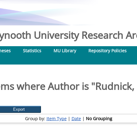
nooth University Research Arc
heses
Statistics
MU Library
Repository Policies
ems where Author is "
Rudnick, 
Group by:
Item Type
|
Date
|
No Grouping