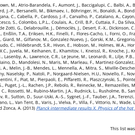
own, M.
,
Atrio-Barandela, F.
,
Aumont, J.
,
Baccigalupi, C.
,
Balbi, A.
,
B
d, J.-P.
,
Bersanelli, M.
,
Bikmaev, I.
,
Böhringer, H.
,
Bonaldi, A.
,
Bond,
gana, C.
,
Cabella, P.
,
Cardoso, J.-F.
,
Carvalho, P.
,
Catalano, A.
,
Cayon,
cesco, S.
,
Colombo, L.P.L.
,
Coulais, A.
,
Crill, B.P.
,
Cuttaia, F.
,
Da Silva,
de Zotti, G.
,
Delabrouille, J.
,
Démoclès, J.
,
Desert, F.-X.
,
Dickinson, C.
.
,
Enßlin, T.A.
,
Eriksen, H.K.
,
Finelli, F.
,
Flores-Cacho, I.
,
Forni, O.
,
Fra
.
,
Giard, M.
,
Gilfanov, M.
,
Gonzalez-Nuevo, J.
,
Gorski, K.M.
,
Gregorio,
udo, C.
,
Hildebrandt, S.R.
,
Hivon, E.
,
Hobson, M.
,
Holmes, W.A.
,
Hor
W.C.
,
Juvela, M.
,
Keihanen, E.
,
Khamitov, I.
,
Kneissl, R.
,
Knoche, J.
,
Kn
.
,
Lasenby, A.
,
Lawrence, C.R.
,
Le Jeune, M.
,
Leonardi, R.
,
Lilje, P.B.
aino, D.
,
Mandolesi, N.
,
Maris, M.
,
Marleau, F.
,
Martinez-Gonzalez,
, A.
,
Melin, J.-B.
,
Mendes, L.
,
Mennella, A.
,
Mitra, S.
,
Miville-Desche
ny
,
Naselsky, P.
,
Natoli, P.
,
Norgaard-Nielsen, H.U.
,
Noviello, F.
,
Novi
entini, F.
,
Piat, M.
,
Pierpaoli, E.
,
Piffaretti, R.
,
Plaszczynski, S.
,
Point
S.
,
Puget, J.-L.
,
Rachen, J.P.
,
Rebolo, R.
,
Reinecke, M.
,
Remazeilles, M
 C.
,
Rossetti, M.
,
Rubino-Martin, J.A.
,
Rudnick, L.
,
Rusholme, B.
,
San
v, R.
,
Sutton, D.
,
Suur-Uski, A.-S.
,
Sygnet, J.-F.
,
Tauber, J.A.
,
Terenzi,
ano, L.
,
Van Tent, B.
,
Varis, J.
,
Vielva, P.
,
Villa, F.
,
Vittorio, N.
,
Wade, L
d
Zonca, A.
(2013)
Planck intermediate results X. Physics of the hot
This list w