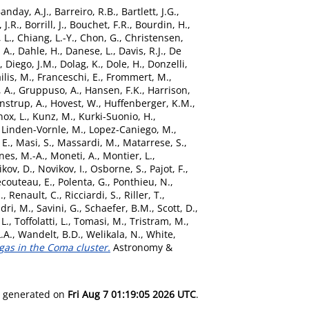
anday, A.J.
,
Barreiro, R.B.
,
Bartlett, J.G.
,
 J.R.
,
Borrill, J.
,
Bouchet, F.R.
,
Bourdin, H.
,
 L.
,
Chiang, L.-Y.
,
Chon, G.
,
Christensen,
 A.
,
Dahle, H.
,
Danese, L.
,
Davis, R.J.
,
De
,
Diego, J.M.
,
Dolag, K.
,
Dole, H.
,
Donzelli,
ilis, M.
,
Franceschi, E.
,
Frommert, M.
,
 A.
,
Gruppuso, A.
,
Hansen, F.K.
,
Harrison,
nstrup, A.
,
Hovest, W.
,
Huffenberger, K.M.
,
ox, L.
,
Kunz, M.
,
Kurki-Suonio, H.
,
,
Linden-Vornle, M.
,
Lopez-Caniego, M.
,
 E.
,
Masi, S.
,
Massardi, M.
,
Matarrese, S.
,
nes, M.-A.
,
Moneti, A.
,
Montier, L.
,
kov, D.
,
Novikov, I.
,
Osborne, S.
,
Pajot, F.
,
ecouteau, E.
,
Polenta, G.
,
Ponthieu, N.
,
.
,
Renault, C.
,
Ricciardi, S.
,
Riller, T.
,
dri, M.
,
Savini, G.
,
Schaefer, B.M.
,
Scott, D.
,
 L.
,
Toffolatti, L.
,
Tomasi, M.
,
Tristram, M.
,
.A.
,
Wandelt, B.D.
,
Welikala, N.
,
White,
 gas in the Coma cluster.
Astronomy &
as generated on
Fri Aug 7 01:19:05 2026 UTC
.