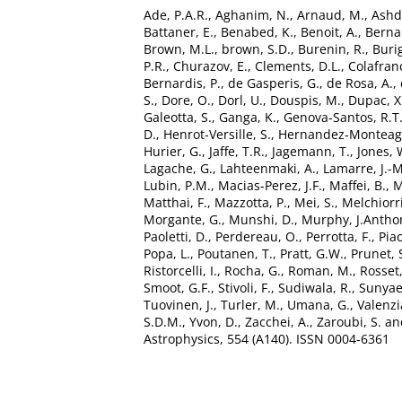
Ade, P.A.R.
,
Aghanim, N.
,
Arnaud, M.
,
Ashd
Battaner, E.
,
Benabed, K.
,
Benoit, A.
,
Bernar
Brown, M.L.
,
brown, S.D.
,
Burenin, R.
,
Buri
P.R.
,
Churazov, E.
,
Clements, D.L.
,
Colafran
Bernardis, P.
,
de Gasperis, G.
,
de Rosa, A.
,
S.
,
Dore, O.
,
Dorl, U.
,
Douspis, M.
,
Dupac, X
Galeotta, S.
,
Ganga, K.
,
Genova-Santos, R.T
D.
,
Henrot-Versille, S.
,
Hernandez-Monteag
Hurier, G.
,
Jaffe, T.R.
,
Jagemann, T.
,
Jones, 
Lagache, G.
,
Lahteenmaki, A.
,
Lamarre, J.-M
Lubin, P.M.
,
Macias-Perez, J.F.
,
Maffei, B.
,
M
Matthai, F.
,
Mazzotta, P.
,
Mei, S.
,
Melchiorri
Morgante, G.
,
Munshi, D.
,
Murphy, J.Antho
Paoletti, D.
,
Perdereau, O.
,
Perrotta, F.
,
Piac
Popa, L.
,
Poutanen, T.
,
Pratt, G.W.
,
Prunet, 
Ristorcelli, I.
,
Rocha, G.
,
Roman, M.
,
Rosset,
Smoot, G.F.
,
Stivoli, F.
,
Sudiwala, R.
,
Sunyae
Tuovinen, J.
,
Turler, M.
,
Umana, G.
,
Valenzi
S.D.M.
,
Yvon, D.
,
Zacchei, A.
,
Zaroubi, S.
an
Astrophysics, 554 (A140). ISSN 0004-6361