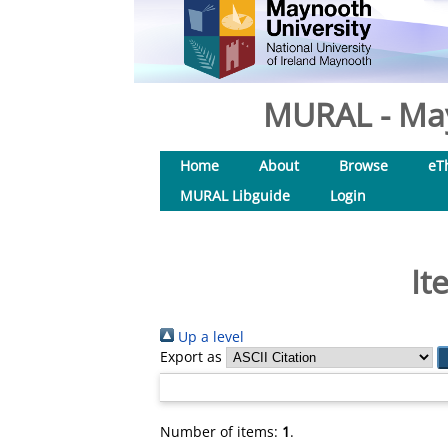
MURAL - May
Home
About
Browse
eT
MURAL Libguide
Login
It
Up a level
Export as
Number of items:
1
.