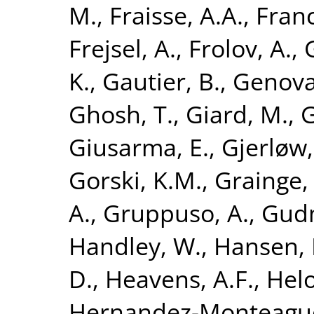
M.
,
Fraisse, A.A.
,
Franc
Frejsel, A.
,
Frolov, A.
,
K.
,
Gautier, B.
,
Genova
Ghosh, T.
,
Giard, M.
,
G
Giusarma, E.
,
Gjerløw,
Gorski, K.M.
,
Grainge, 
A.
,
Gruppuso, A.
,
Gudm
Handley, W.
,
Hansen, 
D.
,
Heavens, A.F.
,
Helo
Hernandez-Monteagud