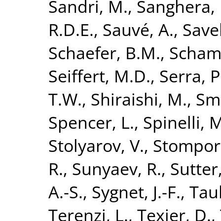
Sandri, M.
,
Sanghera, 
R.D.E.
,
Sauvé, A.
,
Save
Schaefer, B.M.
,
Scham
Seiffert, M.D.
,
Serra, P
T.W.
,
Shiraishi, M.
,
Smi
Spencer, L.
,
Spinelli, 
Stolyarov, V.
,
Stompor,
R.
,
Sunyaev, R.
,
Sutter,
A.-S.
,
Sygnet, J.-F.
,
Taub
Terenzi, L.
,
Texier, D.
,