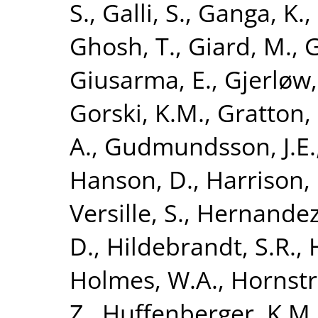
S.
,
Galli, S.
,
Ganga, K.
,
Ghosh, T.
,
Giard, M.
,
G
Giusarma, E.
,
Gjerløw,
Gorski, K.M.
,
Gratton, 
A.
,
Gudmundsson, J.E.
Hanson, D.
,
Harrison,
Versille, S.
,
Hernandez
D.
,
Hildebrandt, S.R.
,
Holmes, W.A.
,
Hornstr
Z.
,
Huffenberger, K.M.