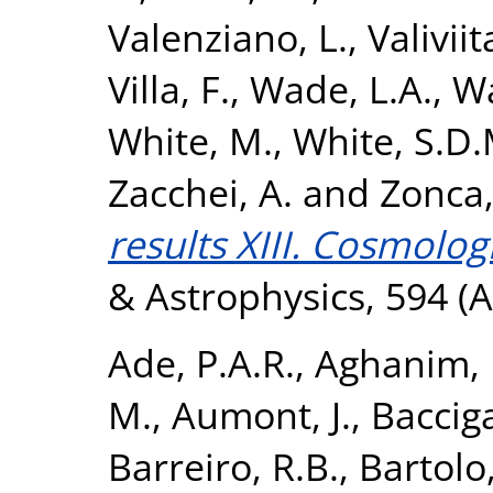
Valenziano, L.
,
Valiviita
Villa, F.
,
Wade, L.A.
,
Wa
White, M.
,
White, S.D.
Zacchei, A.
and
Zonca,
results XIII. Cosmolog
& Astrophysics, 594 (
Ade, P.A.R.
,
Aghanim, 
M.
,
Aumont, J.
,
Bacciga
Barreiro, R.B.
,
Bartolo