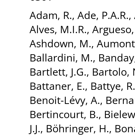
Adam, R.
,
Ade, P.A.R.
,
Alves, M.I.R.
,
Argueso,
Ashdown, M.
,
Aumont,
Ballardini, M.
,
Banday,
Bartlett, J.G.
,
Bartolo, 
Battaner, E.
,
Battye, R
Benoit-Lévy, A.
,
Bernar
Bertincourt, B.
,
Bielew
J.J.
,
Böhringer, H.
,
Bona