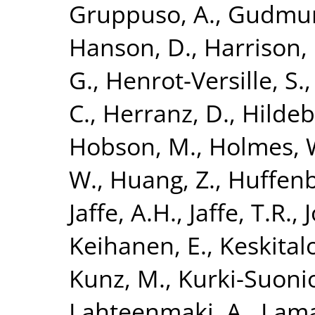
Gruppuso, A.
,
Gudmund
Hanson, D.
,
Harrison,
G.
,
Henrot-Versille, S.
C.
,
Herranz, D.
,
Hildeb
Hobson, M.
,
Holmes, 
W.
,
Huang, Z.
,
Huffenb
Jaffe, A.H.
,
Jaffe, T.R.
,
Keihanen, E.
,
Keskitalo
Kunz, M.
,
Kurki-Suonio
Lahteenmaki, A.
,
Lama