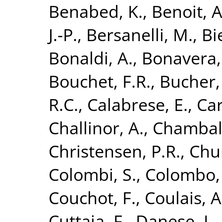
Benabed, K.
,
Benoit, A
J.-P.
,
Bersanelli, M.
,
Bi
Bonaldi, A.
,
Bonavera,
Bouchet, F.R.
,
Bucher,
R.C.
,
Calabrese, E.
,
Car
Challinor, A.
,
Chamball
Christensen, P.R.
,
Chur
Colombi, S.
,
Colombo, 
Couchot, F.
,
Coulais, A
Cuttaia, F.
,
Danese, L.