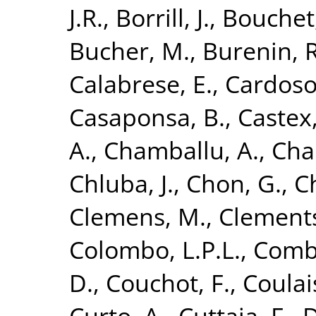
J.R.
,
Borrill, J.
,
Bouchet,
Bucher, M.
,
Burenin, R
Calabrese, E.
,
Cardoso,
Casaponsa, B.
,
Castex,
A.
,
Chamballu, A.
,
Char
Chluba, J.
,
Chon, G.
,
C
Clemens, M.
,
Clements
Colombo, L.P.L.
,
Combe
D.
,
Couchot, F.
,
Coulai
Curto, A.
,
Cuttaia, F.
,
D