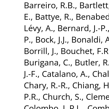
Barreiro, R.B.
,
Bartlett,
E.
,
Battye, R.
,
Benabed
Lévy, A.
,
Bernard, J.-P.
P.
,
Bock, J.J.
,
Bonaldi, A
Borrill, J.
,
Bouchet, F.R
Burigana, C.
,
Butler, R
J.-F.
,
Catalano, A.
,
Chal
Chary, R.-R.
,
Chiang, H
P.R.
,
Church, S.
,
Cleme
Colombo, L.P.L.
,
Combe