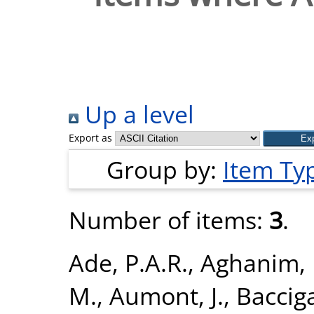
Up a level
Export as
Group by:
Item Ty
Number of items:
3
.
Ade, P.A.R.
,
Aghanim, 
M.
,
Aumont, J.
,
Bacciga