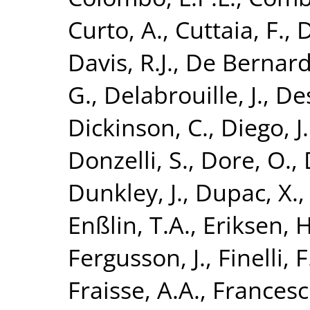
Curto, A.
,
Cuttaia, F.
,
D
Davis, R.J.
,
De Bernardi
G.
,
Delabrouille, J.
,
Des
Dickinson, C.
,
Diego, J
Donzelli, S.
,
Dore, O.
,
Dunkley, J.
,
Dupac, X.
Enßlin, T.A.
,
Eriksen, H
Fergusson, J.
,
Finelli, F
Fraisse, A.A.
,
Francesch