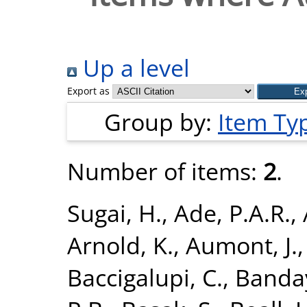
Up a level
Export as
Group by:
Item Ty
Number of items:
2
.
Sugai, H.
,
Ade, P.A.R.
,
Arnold, K.
,
Aumont, J.
Baccigalupi, C.
,
Banday