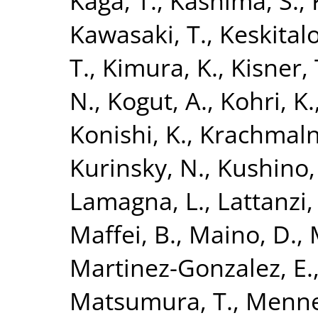
Kaga, T.
,
Kashima, S.
,
Kawasaki, T.
,
Keskitalo
T.
,
Kimura, K.
,
Kisner, 
N.
,
Kogut, A.
,
Kohri, K.
Konishi, K.
,
Krachmalni
Kurinsky, N.
,
Kushino,
Lamagna, L.
,
Lattanzi,
Maffei, B.
,
Maino, D.
,
Martinez-Gonzalez, E.
Matsumura, T.
,
Mennel