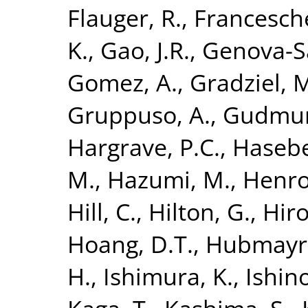
Flauger, R.
,
Francesche
K.
,
Gao, J.R.
,
Genova-Sa
Gomez, A.
,
Gradziel, 
Gruppuso, A.
,
Gudmund
Hargrave, P.C.
,
Hasebe
M.
,
Hazumi, M.
,
Henrot
Hill, C.
,
Hilton, G.
,
Hiro
Hoang, D.T.
,
Hubmayr,
H.
,
Ishimura, K.
,
Ishino