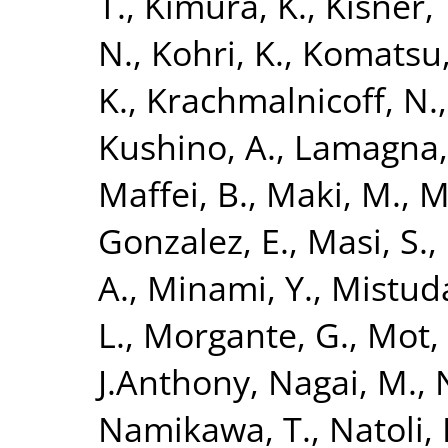
T.
,
Kimura, K.
,
Kisner, 
N.
,
Kohri, K.
,
Komatsu,
K.
,
Krachmalnicoff, N.
Kushino, A.
,
Lamagna,
Maffei, B.
,
Maki, M.
,
Ma
Gonzalez, E.
,
Masi, S.
,
A.
,
Minami, Y.
,
Mistuda
L.
,
Morgante, G.
,
Mot, 
J.Anthony
,
Nagai, M.
,
Namikawa, T.
,
Natoli, 