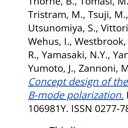
Thorne, B.
,
Tomasi, M
Tristram, M.
,
Tsuji, M.
Utsunomiya, S.
,
Vittor
Wehus, I.
,
Westbrook, 
R.
,
Yamasaki, N.Y.
,
Yan
Yumoto, J.
,
Zannoni, M
Concept design of the
B-mode polarization.
106981Y. ISSN 0277-7