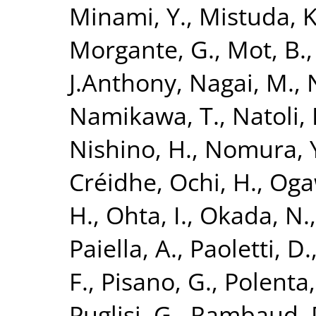
Minami, Y.
,
Mistuda, K
Morgante, G.
,
Mot, B.
J.Anthony
,
Nagai, M.
,
Namikawa, T.
,
Natoli, 
Nishino, H.
,
Nomura, 
Créidhe
,
Ochi, H.
,
Oga
H.
,
Ohta, I.
,
Okada, N.
Paiella, A.
,
Paoletti, D.
F.
,
Pisano, G.
,
Polenta,
Puglisi, G.
,
Rambaud, 