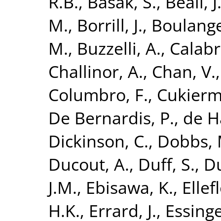
R.B.
,
Basak, S.
,
Beall, J
M.
,
Borrill, J.
,
Boulange
M.
,
Buzzelli, A.
,
Calabr
Challinor, A.
,
Chan, V.
Columbro, F.
,
Cukierm
De Bernardis, P.
,
de H
Dickinson, C.
,
Dobbs, 
Ducout, A.
,
Duff, S.
,
Du
J.M.
,
Ebisawa, K.
,
Ellefl
H.K.
,
Errard, J.
,
Essinge