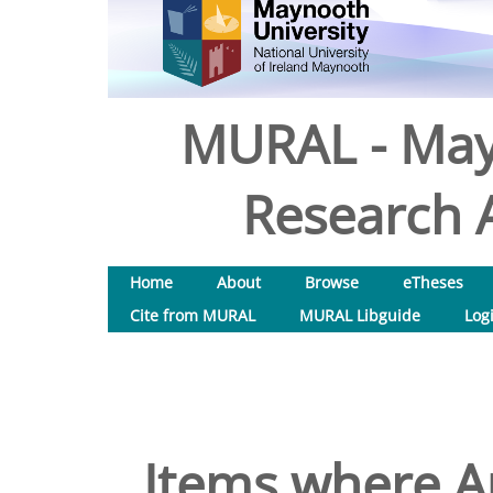
MURAL - May
Research A
Home
About
Browse
eTheses
Cite from MURAL
MURAL Libguide
Log
Items where Au