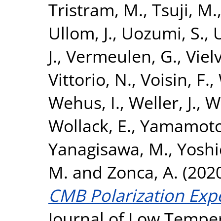
Tristram, M.
,
Tsuji, M.
Ullom, J.
,
Uozumi, S.
,
J.
,
Vermeulen, G.
,
Vielv
Vittorio, N.
,
Voisin, F.
,
Wehus, I.
,
Weller, J.
,
W
Wollack, E.
,
Yamamoto
Yanagisawa, M.
,
Yoshi
M.
and
Zonca, A.
(202
CMB Polarization Expe
Journal of Low Temper