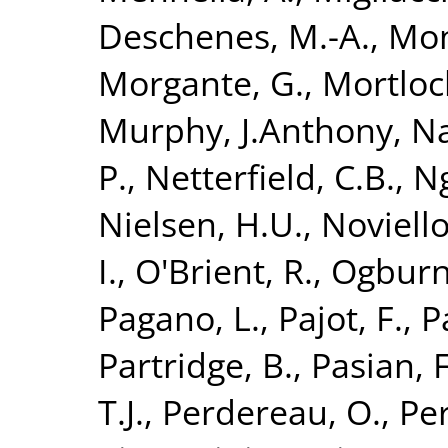
Deschenes, M.-A.
,
Mon
Morgante, G.
,
Mortloc
Murphy, J.Anthony
,
Na
P.
,
Netterfield, C.B.
,
Ng
Nielsen, H.U.
,
Noviello
I.
,
O'Brient, R.
,
Ogburn 
Pagano, L.
,
Pajot, F.
,
P
Partridge, B.
,
Pasian, F
T.J.
,
Perdereau, O.
,
Per