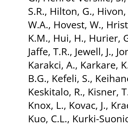
S.R.
,
Hilton, G.
,
Hivon, 
W.A.
,
Hovest, W.
,
Hrist
K.M.
,
Hui, H.
,
Hurier, 
Jaffe, T.R.
,
Jewell, J.
,
Jo
Karakci, A.
,
Karkare, K
B.G.
,
Kefeli, S.
,
Keihane
Keskitalo, R.
,
Kisner, T
Knox, L.
,
Kovac, J.
,
Kra
Kuo, C.L.
,
Kurki-Suonio