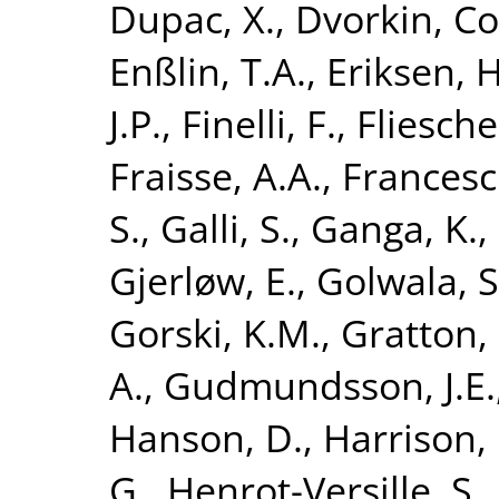
Dupac, X.
,
Dvorkin, Co
Enßlin, T.A.
,
Eriksen, H
J.P.
,
Finelli, F.
,
Fliesche
Fraisse, A.A.
,
Francesch
S.
,
Galli, S.
,
Ganga, K.
,
Gjerløw, E.
,
Golwala, S
Gorski, K.M.
,
Gratton, 
A.
,
Gudmundsson, J.E.
Hanson, D.
,
Harrison, 
G.
,
Henrot-Versille, S.