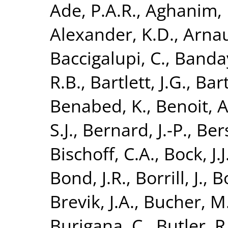
Ade, P.A.R.
,
Aghanim, 
Alexander, K.D.
,
Arnau
Baccigalupi, C.
,
Banday
R.B.
,
Bartlett, J.G.
,
Bart
Benabed, K.
,
Benoit, A
S.J.
,
Bernard, J.-P.
,
Bers
Bischoff, C.A.
,
Bock, J.J
Bond, J.R.
,
Borrill, J.
,
B
Brevik, J.A.
,
Bucher, M
Burigana, C.
,
Butler, R