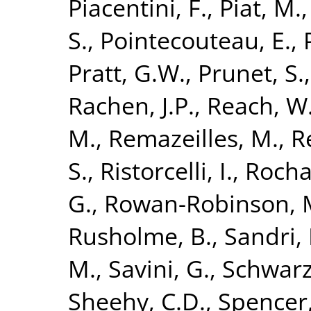
Piacentini, F.
,
Piat, M.
S.
,
Pointecouteau, E.
,
Pratt, G.W.
,
Prunet, S.
Rachen, J.P.
,
Reach, W.
M.
,
Remazeilles, M.
,
R
S.
,
Ristorcelli, I.
,
Rocha
G.
,
Rowan-Robinson, 
Rusholme, B.
,
Sandri,
M.
,
Savini, G.
,
Schwarz
Sheehy, C.D.
,
Spencer,