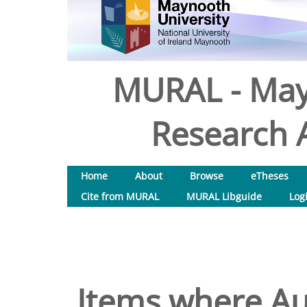
MURAL - May
Research A
Home
About
Browse
eTheses
Cite from MURAL
MURAL Libguide
Log
Items where Aut