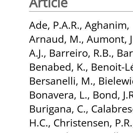
Article
Ade, P.A.R.
,
Aghanim, 
Arnaud, M.
,
Aumont, J
A.J.
,
Barreiro, R.B.
,
Bar
Benabed, K.
,
Benoit-Lé
Bersanelli, M.
,
Bielewi
Bonavera, L.
,
Bond, J.R
Burigana, C.
,
Calabrese
H.C.
,
Christensen, P.R.