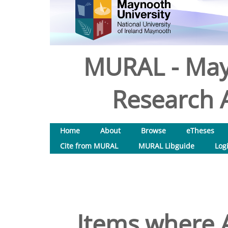
MURAL - May
Research A
Home
About
Browse
eTheses
Cite from MURAL
MURAL Libguide
Log
Items where A