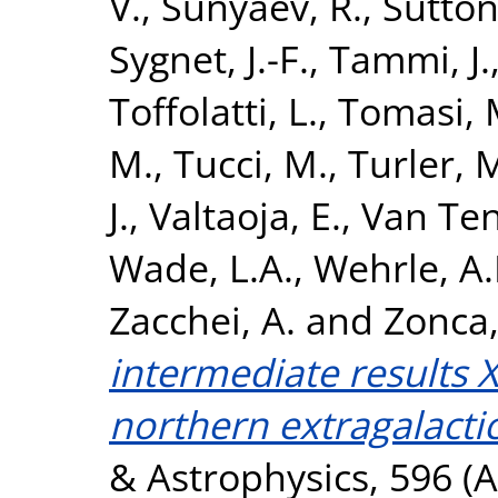
V.
,
Sunyaev, R.
,
Sutton
Sygnet, J.-F.
,
Tammi, J.
Toffolatti, L.
,
Tomasi, 
M.
,
Tucci, M.
,
Turler, 
J.
,
Valtaoja, E.
,
Van Ten
Wade, L.A.
,
Wehrle, A.
Zacchei, A.
and
Zonca,
intermediate results X
northern extragalactic
& Astrophysics, 596 (