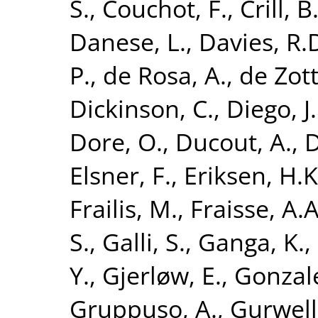
S.
,
Couchot, F.
,
Crill, B
Danese, L.
,
Davies, R.
P.
,
de Rosa, A.
,
de Zott
Dickinson, C.
,
Diego, J
Dore, O.
,
Ducout, A.
,
D
Elsner, F.
,
Eriksen, H.K
Frailis, M.
,
Fraisse, A.A
S.
,
Galli, S.
,
Ganga, K.
,
Y.
,
Gjerløw, E.
,
Gonzale
Gruppuso, A.
,
Gurwell