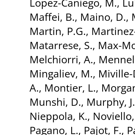
Lopez-Caniego, M.
,
Lu
Maffei, B.
,
Maino, D.
,
Martin, P.G.
,
Martinez
Matarrese, S.
,
Max-Mo
Melchiorri, A.
,
Mennell
Mingaliev, M.
,
Miville
A.
,
Montier, L.
,
Morgan
Munshi, D.
,
Murphy, J
Nieppola, K.
,
Noviello,
Pagano, L.
,
Pajot, F.
,
P