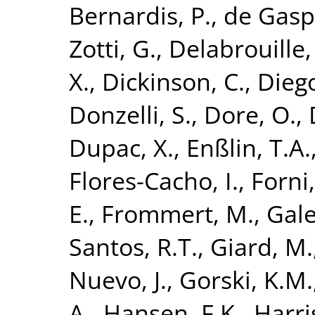
Bernardis, P.
,
de Gaspe
Zotti, G.
,
Delabrouille, 
X.
,
Dickinson, C.
,
Diego
Donzelli, S.
,
Dore, O.
,
Dupac, X.
,
Enßlin, T.A.
Flores-Cacho, I.
,
Forni,
E.
,
Frommert, M.
,
Gale
Santos, R.T.
,
Giard, M.
Nuevo, J.
,
Gorski, K.M.
A.
,
Hansen, F.K.
,
Harri