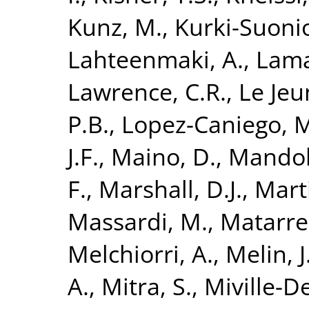
Kunz, M.
,
Kurki-Suonio
Lahteenmaki, A.
,
Lama
Lawrence, C.R.
,
Le Jeu
P.B.
,
Lopez-Caniego, 
J.F.
,
Maino, D.
,
Mandol
F.
,
Marshall, D.J.
,
Mart
Massardi, M.
,
Matarres
Melchiorri, A.
,
Melin, J
A.
,
Mitra, S.
,
Miville-D