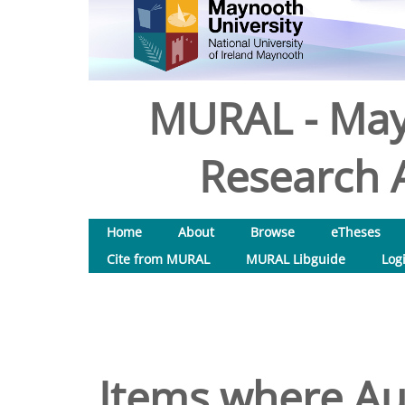
MURAL - May
Research A
Home
About
Browse
eTheses
Cite from MURAL
MURAL Libguide
Log
Items where Aut