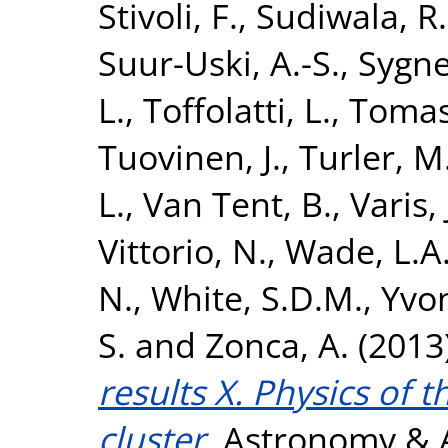
Stivoli, F.
,
Sudiwala, R.
Suur-Uski, A.-S.
,
Sygnet
L.
,
Toffolatti, L.
,
Tomas
Tuovinen, J.
,
Turler, M
L.
,
Van Tent, B.
,
Varis, 
Vittorio, N.
,
Wade, L.A
N.
,
White, S.D.M.
,
Yvon
S.
and
Zonca, A.
(2013
results X. Physics of 
cluster.
Astronomy & As