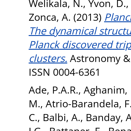
Welikala, N.
,
Yvon, D.
Zonca, A.
(2013)
Planc
The dynamical struct
Planck discovered trip
clusters.
Astronomy & A
ISSN 0004-6361
Ade, P.A.R.
,
Aghanim, 
M.
,
Atrio-Barandela, F
C.
,
Balbi, A.
,
Banday, A.
J.G.
,
Battaner, E.
,
Bena