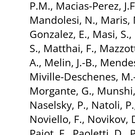
P.M.
,
Macias-Perez, J.F
Mandolesi, N.
,
Maris,
Gonzalez, E.
,
Masi, S.
,
S.
,
Matthai, F.
,
Mazzott
A.
,
Melin, J.-B.
,
Mendes
Miville-Deschenes, M.
Morgante, G.
,
Munshi,
Naselsky, P.
,
Natoli, P.
Noviello, F.
,
Novikov, 
Pajot, F.
,
Paoletti, D.
,
P