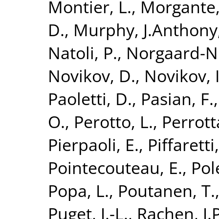
Montier, L.
,
Morgante,
D.
,
Murphy, J.Anthony
Natoli, P.
,
Norgaard-Ni
Novikov, D.
,
Novikov, I
Paoletti, D.
,
Pasian, F.
O.
,
Perotto, L.
,
Perrotta
Pierpaoli, E.
,
Piffaretti,
Pointecouteau, E.
,
Pol
Popa, L.
,
Poutanen, T.
Puget, J.-L.
,
Rachen, J.P