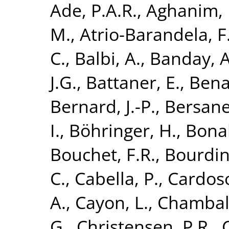
Ade, P.A.R.
,
Aghanim, 
M.
,
Atrio-Barandela, F
C.
,
Balbi, A.
,
Banday, A.
J.G.
,
Battaner, E.
,
Bena
Bernard, J.-P.
,
Bersanel
I.
,
Böhringer, H.
,
Bonal
Bouchet, F.R.
,
Bourdin
C.
,
Cabella, P.
,
Cardoso,
A.
,
Cayon, L.
,
Chamball
G.
,
Christensen, P.R.
,