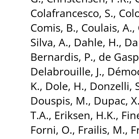
Colafrancesco, S.
,
Colo
Comis, B.
,
Coulais, A.
,
Silva, A.
,
Dahle, H.
,
Da
Bernardis, P.
,
de Gaspe
Delabrouille, J.
,
Démocl
K.
,
Dole, H.
,
Donzelli, 
Douspis, M.
,
Dupac, X
T.A.
,
Eriksen, H.K.
,
Fine
Forni, O.
,
Frailis, M.
,
F