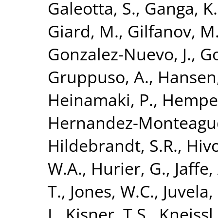
Galeotta, S.
,
Ganga, K.
Giard, M.
,
Gilfanov, M
Gonzalez-Nuevo, J.
,
Go
Gruppuso, A.
,
Hansen,
Heinamaki, P.
,
Hempel
Hernandez-Monteagud
Hildebrandt, S.R.
,
Hivo
W.A.
,
Hurier, G.
,
Jaffe,
T.
,
Jones, W.C.
,
Juvela,
I.
,
Kisner, T.S.
,
Kneissl,