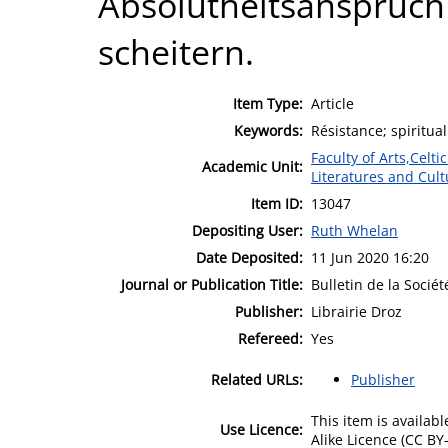
Absolutheitsanspruch
scheitern.
Item Type:
Article
Keywords:
Résistance; spiritual
Faculty of Arts,Celt
Academic Unit:
Literatures and Cult
Item ID:
13047
Depositing User:
Ruth Whelan
Date Deposited:
11 Jun 2020 16:20
Journal or Publication Title:
Bulletin de la Socié
Publisher:
Librairie Droz
Refereed:
Yes
Related URLs:
Publisher
This item is availa
Use Licence:
Alike Licence (CC BY-