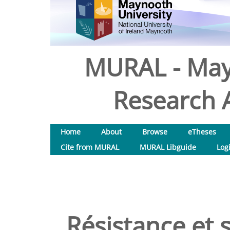
MURAL - May
Research A
Home
About
Browse
eTheses
Cite from MURAL
MURAL Libguide
Log
Résistance et s