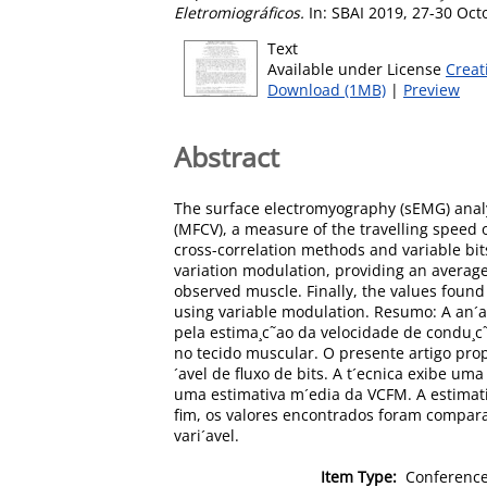
Eletromiográficos.
In: SBAI 2019, 27-30 Oct
Text
Available under License
Creat
Download (1MB)
|
Preview
Abstract
The surface electromyography (sEMG) analys
(MFCV), a measure of the travelling speed 
cross-correlation methods and variable bi
variation modulation, providing an average
observed muscle. Finally, the values foun
using variable modulation. Resumo: A an´a
pela estima¸c˜ao da velocidade de condu¸
no tecido muscular. O presente artigo pro
´avel de fluxo de bits. A t´ecnica exibe 
uma estimativa m´edia da VCFM. A estimat
fim, os valores encontrados foram compar
vari´avel.
Item Type:
Conference