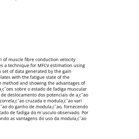
 of muscle fibre conduction velocity
ses a technique for MFCV estimation using
 set of data generated by the gain
tes with the fatigue state of the
the method and showing the advantages of
a¸c˜oes sobre o estado de fadiga muscular
 de deslocamento dos potenciais de a¸c˜ao
correla¸c˜ao cruzada e modula¸c˜ao vari
¸c˜ao do ganho de modula¸c˜ao, fornecendo
tado de fadiga do m´usculo observado. Por
rando as vantagens do uso da modula¸c˜ao