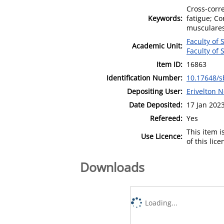
Cross-corr
Keywords:
fatigue; Co
musculares
Faculty of 
Academic Unit:
Faculty of 
Item ID:
16863
Identification Number:
10.17648/s
Depositing User:
Erivelton
Date Deposited:
17 Jan 202
Refereed:
Yes
This item 
Use Licence:
of this lic
Downloads
Loading...