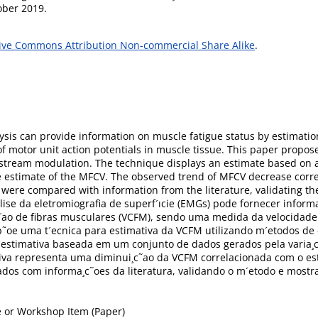
ober 2019.
ive Commons Attribution Non-commercial Share Alike
.
is can provide information on muscle fatigue status by estimation
of motor unit action potentials in muscle tissue. This paper propo
tstream modulation. The technique displays an estimate based on a
 estimate of the MFCV. The observed trend of MFCV decrease correla
d were compared with information from the literature, validating 
lise da eletromiografia de superf´ıcie (EMGs) pode fornecer inform
c˜ao de fibras musculares (VCFM), sendo uma medida da velocidade
p˜oe uma t´ecnica para estimativa da VCFM utilizando m´etodos de 
uma estimativa baseada em um conjunto de dados gerados pela varia
iva representa uma diminui¸c˜ao da VCFM correlacionada com o es
ados com informa¸c˜oes da literatura, validando o m´etodo e most
 or Workshop Item (Paper)