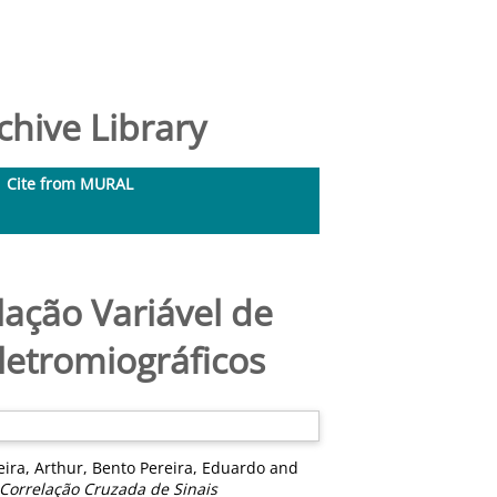
hive Library
Cite from MURAL
ação Variável de
Eletromiográficos
eira, Arthur
,
Bento Pereira, Eduardo
and
 Correlação Cruzada de Sinais