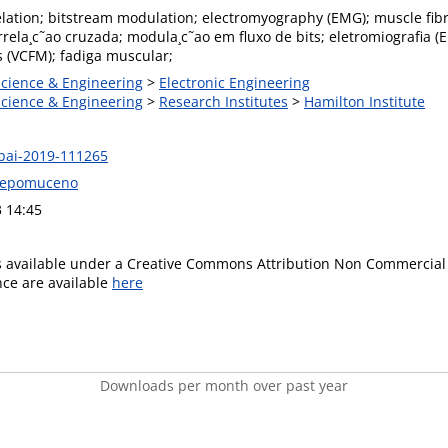
elation; bitstream modulation; electromyography (EMG); muscle fibr
rrela¸c˜ao cruzada; modula¸c˜ao em fluxo de bits; eletromiografia 
 (VCFM); fadiga muscular;
Science & Engineering
>
Electronic Engineering
Science & Engineering
>
Research Institutes
>
Hamilton Institute
bai-2019-111265
 Nepomuceno
3 14:45
is available under a Creative Commons Attribution Non Commercial 
ence are available
here
Downloads per month over past year