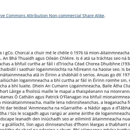
ive Commons Attribution Non-commercial Share Alike
.
i gCo. Chorcaí a chuir mé le chéile ó 1976 tá mion-áitainmneacha na
in, An Bhá Thuaidh agus Oileán Chléire. Is é atá sa tráchtas seo ná
eachas a bhfuil curtha ar fáil i dTriocha Céad Chorea Dhuibhne (19
chaibidil i saothair logainmníochta na hÉireann na haoise seo. Is b
itainmneacha atá in Éirinn a shábháil ó serios. Anuas go dtí 197
úchán logainmneacha a bhí curtha ar fáil in Éirinn roimhe sin, ru
a a bhí luaite. Dhein An Cumann Logainmneacha, Baile Átha Cliath
hort Láirge a fhoilsiú maille le mapaí a thaispéanann na mionran
 Séamas Ó Catháin agus Patrick O'Flanagan ina bhfuil mionainmneach
 mionáitainmneacha, maille lena ndinnsheanchas, a leaganacha fo
 léacht dar teideal 'Ainmneacha na nGarraithe- a Nádúr agus a dTá
ha / tús le scagadh agus rangú ar aieme áirithe de logainmneach
Landscape leanadh den iniúchadh seo ar eilimintí áitainmneacha n
ir a gcáilíocht, líon agus dinnseanchas d'fhonn léargas a thabhairt
hnéithe de shaol na ndaoine a chum. Bhí céimeanna mhóra tugtha i