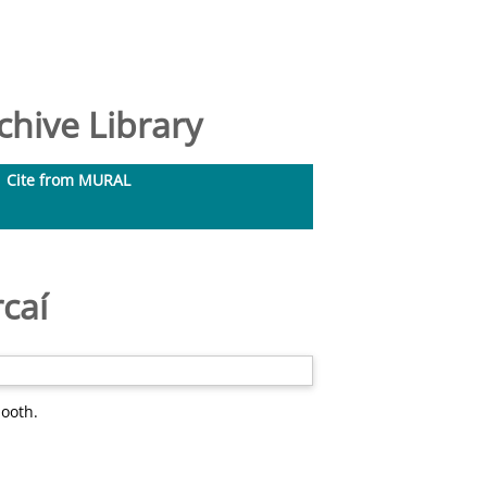
hive Library
Cite from MURAL
caí
nooth.