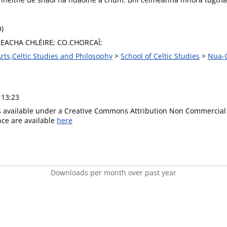
D)
ACHA CHLÉIRE; CO.CHORCAÎ;
Arts,Celtic Studies and Philosophy
>
School of Celtic Studies
>
Nua-G
 13:23
is available under a Creative Commons Attribution Non Commercial 
ence are available
here
Downloads per month over past year