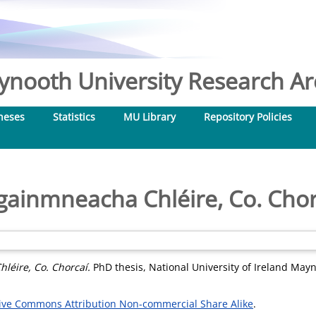
nooth University Research Arc
heses
Statistics
MU Library
Repository Policies
gainmneacha Chléire, Co. Chor
léire, Co. Chorcaí.
PhD thesis, National University of Ireland May
ive Commons Attribution Non-commercial Share Alike
.