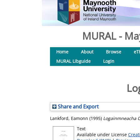
MURAL - May
Home
About
Browse
eT
MURAL Libguide
Login
Lo
Share and Export
Lankford, Eamonn
(1995)
Logainmneacha Ch
Text
Available under License
Creat