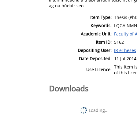
ag na húdair seo.
Item Type:
Thesis (Ph
Keywords:
LQGAINMNE
Academic Unit:
Faculty of 
Item ID:
5162
Depositing User:
IR eTheses
Date Deposited:
11 Jul 2014
This item 
Use Licence:
of this lic
Downloads
Loading...