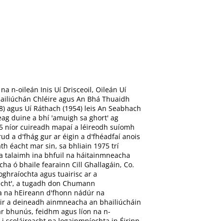
 n-oileán Inis Uí Drisceoil, Oileán Uí
 bailiúchán Chléire agus An Bhá Thuaidh
38) agus Uí Ráthach (1954) leis An Seabhach
eag duine a bhí 'amuigh sa ghort' ag
5 níor cuireadh mapaí a léireodh suíomh
d a d'fhág gur ar éigin a d'fhéadfaí anois
 éacht mar sin, sa bhliain 1975 trí
na talaimh ina bhfuil na háitainmneacha
a ó bhaile fearainn Cill Ghallagáin, Co.
ghraíochta agus tuairisc ar a
bhacht', a tugadh don Chumann
a na hEireann d'fhonn nádúr na
uair a deineadh ainmneacha an bhailiúcháin
 ar bhunús, feidhm agus líon na n-
 scoláireacht na logainmníochta in Éirinn