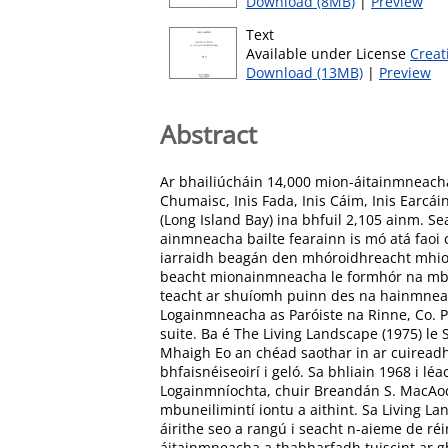
Download (8MB)
|
Preview
Text
Available under License
Creat
Download (13MB)
|
Preview
Abstract
Ar bhailiúcháin 14,000 mion-áitainmneacha 
Chumaisc, Inis Fada, Inis Cáim, Inis Earcá
(Long Island Bay) ina bhfuil 2,105 ainm. S
ainmneacha bailte fearainn is mó atá faoi 
iarraidh beagán den mhóroidhreacht mhioná
beacht mionainmneacha le formhór na mbaili
teacht ar shuíomh puinn des na hainmneach
Logainmneacha as Paróiste na Rinne, Co. P
suite. Ba é The Living Landscape (1975) le
Mhaigh Eo an chéad saothar in ar cuireadh
bhfaisnéiseoirí i geló. Sa bhliain 1968 i
Logainmníochta, chuir Breandán S. MacAod
mbuneilimintí iontu a aithint. Sa Living 
áirithe seo a rangú i seacht n-aieme de ré
áitainmneacha a thabharfadh tuiscint ar g