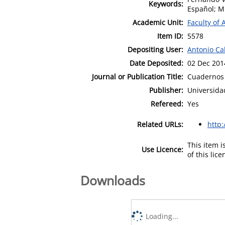
Keywords:
Español; M
Academic Unit:
Faculty of 
Item ID:
5578
Depositing User:
Antonio Ca
Date Deposited:
02 Dec 201
Journal or Publication Title:
Cuadernos 
Publisher:
Universid
Refereed:
Yes
Related URLs:
http:
This item 
Use Licence:
of this lic
Downloads
Loading...