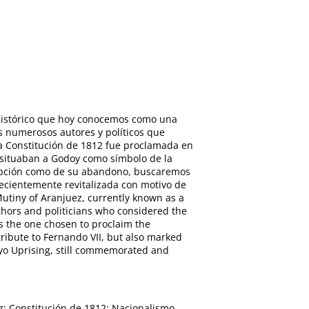
o histórico que hoy conocemos como una
os numerosos autores y políticos que
la Constitución de 1812 fue proclamada en
n situaban a Godoy como símbolo de la
adopción como de su abandono, buscaremos
ecientemente revitalizada con motivo de
Mutiny of Aranjuez, currently known as a
uthors and politicians who considered the
s the one chosen to proclaim the
 tribute to Fernando VII, but also marked
yo Uprising, still commemorated and
z; Constitución de 1812; Nacionalismo