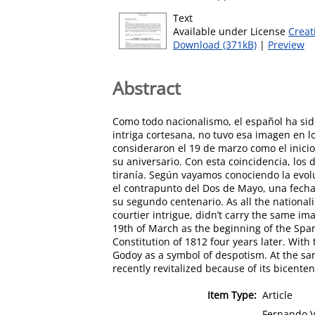
Text
Available under License
Creat
Download (371kB)
|
Preview
Abstract
Como todo nacionalismo, el español ha sid
intriga cortesana, no tuvo esa imagen en l
consideraron el 19 de marzo como el inici
su aniversario. Con esta coincidencia, lo
tiranía. Según vayamos conociendo la evol
el contrapunto del Dos de Mayo, una fech
su segundo centenario. As all the national
courtier intrigue, didn’t carry the same im
19th of March as the beginning of the Span
Constitution of 1812 four years later. With
Godoy as a symbol of despotism. At the s
recently revitalized because of its bicenten
Item Type:
Article
Fernando V