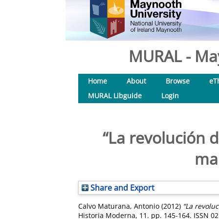
MURAL - May
Home
About
Browse
eT
MURAL Libguide
Login
“La revolución d
mar
Share and Export
Calvo Maturana, Antonio
(2012)
“La revoluc
Historia Moderna, 11. pp. 145-164. ISSN 0