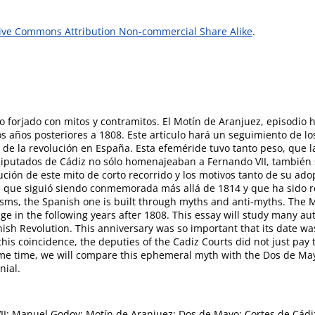
ive Commons Attribution Non-commercial Share Alike
.
o forjado con mitos y contramitos. El Motín de Aranjuez, episodi
os años posteriores a 1808. Este artículo hará un seguimiento de l
o de la revolución en España. Esta efeméride tuvo tanto peso, que 
s diputados de Cádiz no sólo homenajeaban a Fernando VII, tambié
ución de este mito de corto recorrido y los motivos tanto de su 
a que siguió siendo conmemorada más allá de 1814 y que ha sido r
isms, the Spanish one is built through myths and anti-myths. The 
age in the following years after 1808. This essay will study many a
ish Revolution. This anniversary was so important that its date wa
 this coincidence, the deputies of the Cadiz Courts did not just pay
ame time, we will compare this ephemeral myth with the Dos de Ma
nial.
II; Manuel Godoy; Motín de Aranjuez; Dos de Mayo; Cortes de Cádi