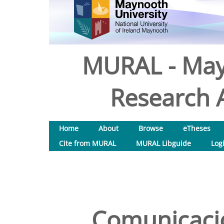
MURAL - May
Research A
Home
About
Browse
eTheses
Cite from MURAL
MURAL Libguide
Log
Comunicaci