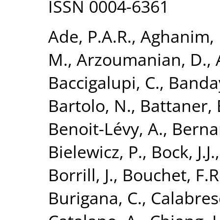
ISSN 0004-6361
Ade, P.A.R.
,
Aghanim, 
M.
,
Arzoumanian, D.
,
Baccigalupi, C.
,
Banday
Bartolo, N.
,
Battaner, 
Benoit-Lévy, A.
,
Bernar
Bielewicz, P.
,
Bock, J.J.
Borrill, J.
,
Bouchet, F.R
Burigana, C.
,
Calabrese