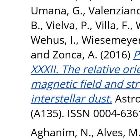
Umana, G.
,
Valenziano
B.
,
Vielva, P.
,
Villa, F.
,
Wehus, I.
,
Wiesemeyer
and
Zonca, A.
(2016)
P
XXXII. The relative or
magnetic field and st
interstellar dust.
Astro
(A135). ISSN 0004-636
Aghanim, N.
,
Alves, M.