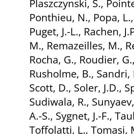
Plaszczynski, S.
,
Point
Ponthieu, N.
,
Popa, L.
Puget, J.-L.
,
Rachen, J.P
M.
,
Remazeilles, M.
,
R
Rocha, G.
,
Roudier, G.
Rusholme, B.
,
Sandri,
Scott, D.
,
Soler, J.D.
,
Sp
Sudiwala, R.
,
Sunyaev,
A.-S.
,
Sygnet, J.-F.
,
Taub
Toffolatti, L.
,
Tomasi, 