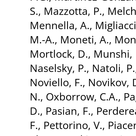
S.
,
Mazzotta, P.
,
Melchi
Mennella, A.
,
Migliacc
M.-A.
,
Moneti, A.
,
Mont
Mortlock, D.
,
Munshi, 
Naselsky, P.
,
Natoli, P.
Noviello, F.
,
Novikov, 
N.
,
Oxborrow, C.A.
,
Pa
D.
,
Pasian, F.
,
Perdere
F.
,
Pettorino, V.
,
Piacen