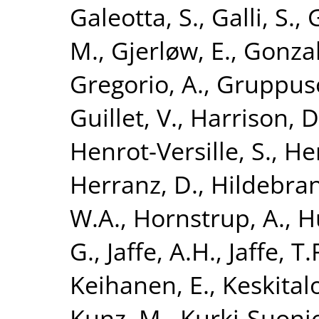
Galeotta, S.
,
Galli, S.
,
M.
,
Gjerløw, E.
,
Gonzal
Gregorio, A.
,
Gruppuso
Guillet, V.
,
Harrison, D
Henrot-Versille, S.
,
He
Herranz, D.
,
Hildebran
W.A.
,
Hornstrup, A.
,
H
G.
,
Jaffe, A.H.
,
Jaffe, T.
Keihanen, E.
,
Keskitalo
Kunz, M.
,
Kurki-Suonio