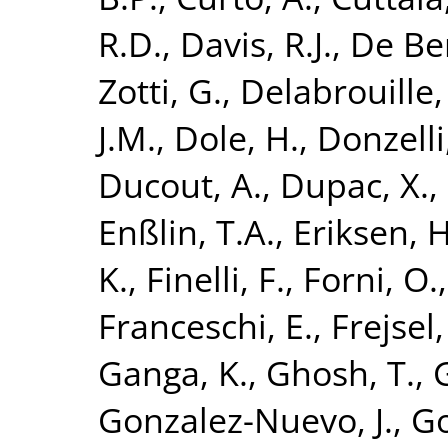
R.D.
,
Davis, R.J.
,
De Ber
Zotti, G.
,
Delabrouille, 
J.M.
,
Dole, H.
,
Donzelli,
Ducout, A.
,
Dupac, X.
,
Enßlin, T.A.
,
Eriksen, H
K.
,
Finelli, F.
,
Forni, O.
Franceschi, E.
,
Frejsel,
Ganga, K.
,
Ghosh, T.
,
Gonzalez-Nuevo, J.
,
Go