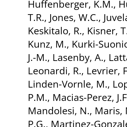
Huffenberger, K.M.
,
H
T.R.
,
Jones, W.C.
,
Juvel
Keskitalo, R.
,
Kisner, T
Kunz, M.
,
Kurki-Suonio
J.-M.
,
Lasenby, A.
,
Latt
Leonardi, R.
,
Levrier, F
Linden-Vornle, M.
,
Lo
P.M.
,
Macias-Perez, J.F
Mandolesi, N.
,
Maris,
P.G.
,
Martinez-Gonzale