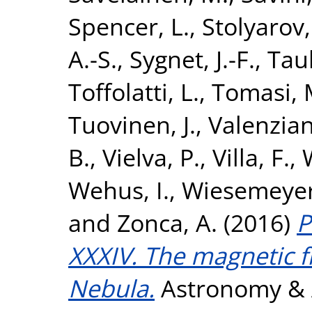
Spencer, L.
,
Stolyarov,
A.-S.
,
Sygnet, J.-F.
,
Taub
Toffolatti, L.
,
Tomasi, 
Tuovinen, J.
,
Valenzian
B.
,
Vielva, P.
,
Villa, F.
,
Wehus, I.
,
Wiesemeyer
and
Zonca, A.
(2016)
P
XXXIV. The magnetic fi
Nebula.
Astronomy & A