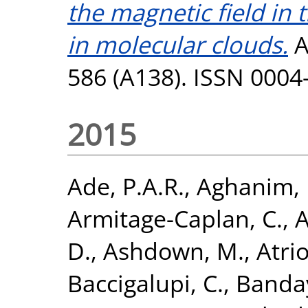
the magnetic field in 
in molecular clouds.
A
586 (A138). ISSN 0004
2015
Ade, P.A.R.
,
Aghanim, 
Armitage-Caplan, C.
,
A
D.
,
Ashdown, M.
,
Atri
Baccigalupi, C.
,
Banday