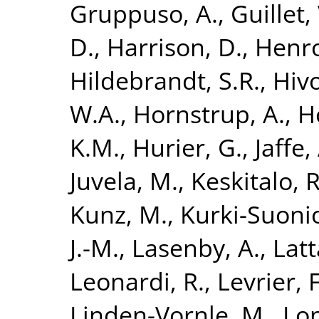
Gruppuso, A.
,
Guillet, 
D.
,
Harrison, D.
,
Henrot
Hildebrandt, S.R.
,
Hivo
W.A.
,
Hornstrup, A.
,
H
K.M.
,
Hurier, G.
,
Jaffe,
Juvela, M.
,
Keskitalo, R
Kunz, M.
,
Kurki-Suonio
J.-M.
,
Lasenby, A.
,
Latt
Leonardi, R.
,
Levrier, F
Linden-Vornle, M.
,
Lo