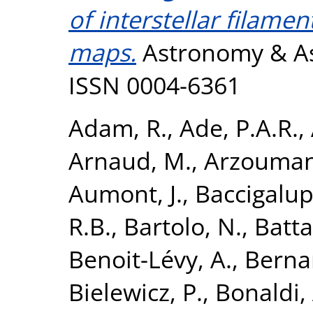
of interstellar filamen
maps.
Astronomy & Ast
ISSN 0004-6361
Adam, R.
,
Ade, P.A.R.
,
Arnaud, M.
,
Arzouman
Aumont, J.
,
Baccigalupi
R.B.
,
Bartolo, N.
,
Batta
Benoit-Lévy, A.
,
Bernar
Bielewicz, P.
,
Bonaldi, 