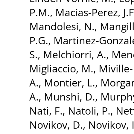
P.M.
,
Macias-Perez, J.F
Mandolesi, N.
,
Mangill
P.G.
,
Martinez-Gonzale
S.
,
Melchiorri, A.
,
Mend
Migliaccio, M.
,
Miville
A.
,
Montier, L.
,
Morgan
A.
,
Munshi, D.
,
Murphy
Nati, F.
,
Natoli, P.
,
Nett
Novikov, D.
,
Novikov, I