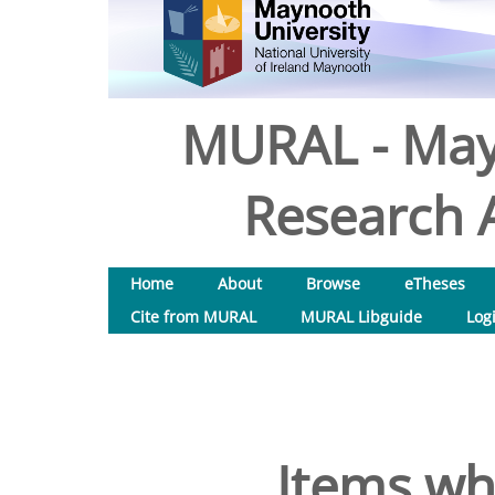
MURAL - May
Research A
Home
About
Browse
eTheses
Cite from MURAL
MURAL Libguide
Log
Items wh