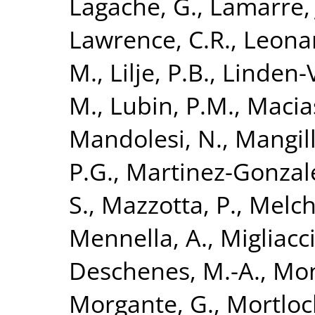
Lagache, G.
,
Lamarre, 
Lawrence, C.R.
,
Leonar
M.
,
Lilje, P.B.
,
Linden-
M.
,
Lubin, P.M.
,
Macias
Mandolesi, N.
,
Mangill
P.G.
,
Martinez-Gonzale
S.
,
Mazzotta, P.
,
Melchi
Mennella, A.
,
Migliacc
Deschenes, M.-A.
,
Mon
Morgante, G.
,
Mortloc