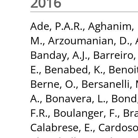
2016
Ade, P.A.R.
,
Aghanim, 
M.
,
Arzoumanian, D.
,
Banday, A.J.
,
Barreiro,
E.
,
Benabed, K.
,
Benoit
Berne, O.
,
Bersanelli,
A.
,
Bonavera, L.
,
Bond,
F.R.
,
Boulanger, F.
,
Bra
Calabrese, E.
,
Cardoso,