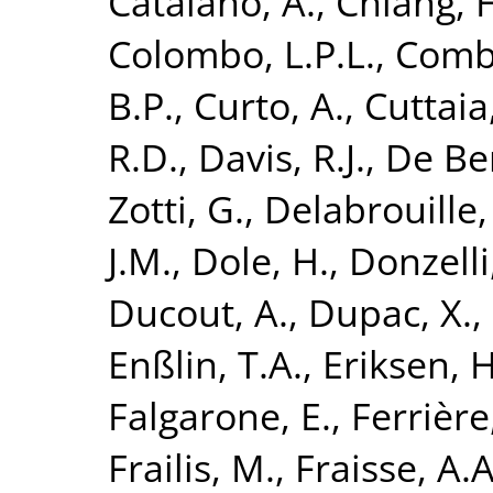
Catalano, A.
,
Chiang, 
Colombo, L.P.L.
,
Combe
B.P.
,
Curto, A.
,
Cuttaia,
R.D.
,
Davis, R.J.
,
De Ber
Zotti, G.
,
Delabrouille, 
J.M.
,
Dole, H.
,
Donzelli,
Ducout, A.
,
Dupac, X.
,
Enßlin, T.A.
,
Eriksen, H
Falgarone, E.
,
Ferrière
Frailis, M.
,
Fraisse, A.A