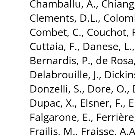
Chamballu, A.
,
Chiang,
Clements, D.L.
,
Colomb
Combet, C.
,
Couchot, F
Cuttaia, F.
,
Danese, L.
Bernardis, P.
,
de Rosa,
Delabrouille, J.
,
Dickin
Donzelli, S.
,
Dore, O.
,
Dupac, X.
,
Elsner, F.
,
E
Falgarone, E.
,
Ferrière
Frailis, M.
,
Fraisse, A.A