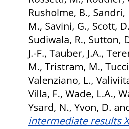
Rusholme, B.
,
Sandri,
M.
,
Savini, G.
,
Scott, D
Sudiwala, R.
,
Sutton, 
J.-F.
,
Tauber, J.A.
,
Teren
M.
,
Tristram, M.
,
Tucci
Valenziano, L.
,
Valiviita
Villa, F.
,
Wade, L.A.
,
Wa
Ysard, N.
,
Yvon, D.
an
intermediate results X