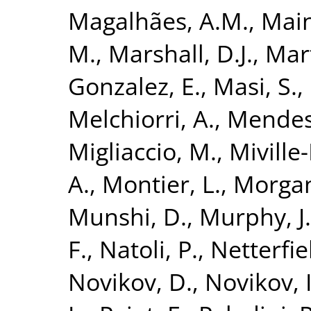
Magalhães, A.M.
,
Main
M.
,
Marshall, D.J.
,
Mart
Gonzalez, E.
,
Masi, S.
,
Melchiorri, A.
,
Mendes,
Migliaccio, M.
,
Miville
A.
,
Montier, L.
,
Morgan
Munshi, D.
,
Murphy, J
F.
,
Natoli, P.
,
Netterfie
Novikov, D.
,
Novikov, I