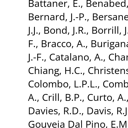
Battaner, E.
,
Benabed,
Bernard, J.-P.
,
Bersanel
J.J.
,
Bond, J.R.
,
Borrill, J
F.
,
Bracco, A.
,
Burigana
J.-F.
,
Catalano, A.
,
Cham
Chiang, H.C.
,
Christens
Colombo, L.P.L.
,
Combe
A.
,
Crill, B.P.
,
Curto, A.
Davies, R.D.
,
Davis, R.J
Gouveia Dal Pino, E.M