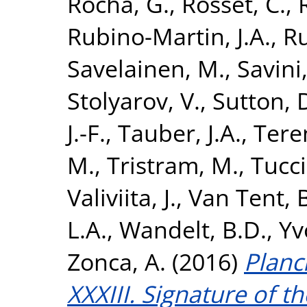
Rocha, G.
,
Rosset, C.
,
Rubino-Martin, J.A.
,
Ru
Savelainen, M.
,
Savini
Stolyarov, V.
,
Sutton, 
J.-F.
,
Tauber, J.A.
,
Teren
M.
,
Tristram, M.
,
Tucci
Valiviita, J.
,
Van Tent, 
L.A.
,
Wandelt, B.D.
,
Yv
Zonca, A.
(2016)
Planc
XXXIII. Signature of t