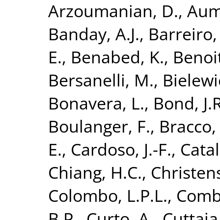
Arzoumanian, D.
,
Aumo
Banday, A.J.
,
Barreiro,
E.
,
Benabed, K.
,
Benoit
Bersanelli, M.
,
Bielewi
Bonavera, L.
,
Bond, J.R
Boulanger, F.
,
Bracco,
E.
,
Cardoso, J.-F.
,
Catal
Chiang, H.C.
,
Christens
Colombo, L.P.L.
,
Combe
B.P.
,
Curto, A.
,
Cuttaia,