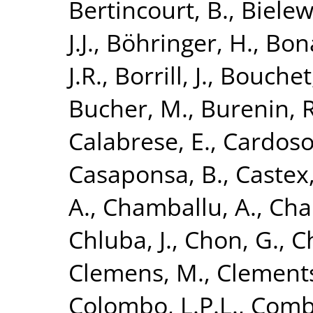
Bertincourt, B.
,
Bielew
J.J.
,
Böhringer, H.
,
Bona
J.R.
,
Borrill, J.
,
Bouchet,
Bucher, M.
,
Burenin, R
Calabrese, E.
,
Cardoso,
Casaponsa, B.
,
Castex,
A.
,
Chamballu, A.
,
Char
Chluba, J.
,
Chon, G.
,
C
Clemens, M.
,
Clements
Colombo, L.P.L.
,
Combe