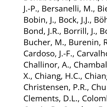
J.-P.
,
Bersanelli, M.
,
Bi
Bobin, J.
,
Bock, J.J.
,
Böh
Bond, J.R.
,
Borrill, J.
,
B
Bucher, M.
,
Burenin, R
Cardoso, J.-F.
,
Carvalho
Challinor, A.
,
Chamball
X.
,
Chiang, H.C.
,
Chiang
Christensen, P.R.
,
Chur
Clements, D.L.
,
Colomb