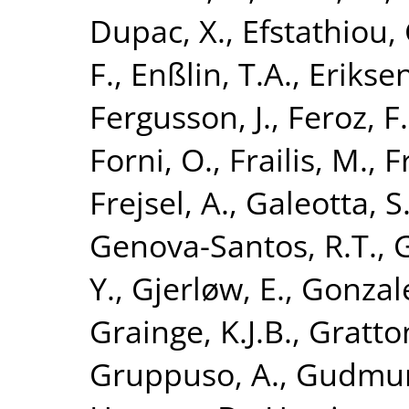
Dupac, X.
,
Efstathiou, 
F.
,
Enßlin, T.A.
,
Eriksen
Fergusson, J.
,
Feroz, F.
Forni, O.
,
Frailis, M.
,
F
Frejsel, A.
,
Galeotta, S
Genova-Santos, R.T.
,
G
Y.
,
Gjerløw, E.
,
Gonzale
Grainge, K.J.B.
,
Gratton
Gruppuso, A.
,
Gudmund