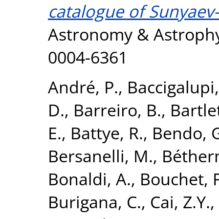
catalogue of Sunyaev-
Astronomy & Astrophys
0004-6361
André, P.
,
Baccigalupi,
D.
,
Barreiro, B.
,
Bartlet
E.
,
Battye, R.
,
Bendo, 
Bersanelli, M.
,
Béther
Bonaldi, A.
,
Bouchet, F
Burigana, C.
,
Cai, Z.Y.
,