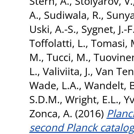
Stern, A.
,
Stolyarov, V.
A.
,
Sudiwala, R.
,
Sunya
Uski, A.-S.
,
Sygnet, J.-F
Toffolatti, L.
,
Tomasi, 
M.
,
Tucci, M.
,
Tuovinen
L.
,
Valiviita, J.
,
Van Tent
Wade, L.A.
,
Wandelt, B
S.D.M.
,
Wright, E.L.
,
Yv
Zonca, A.
(2016)
Planc
second Planck catalo