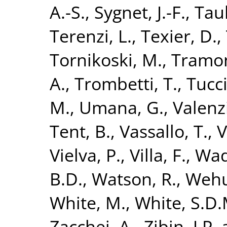
A.-S.
,
Sygnet, J.-F.
,
Taub
Terenzi, L.
,
Texier, D.
,
Tornikoski, M.
,
Tramon
A.
,
Trombetti, T.
,
Tucci
M.
,
Umana, G.
,
Valenz
Tent, B.
,
Vassallo, T.
,
V
Vielva, P.
,
Villa, F.
,
Wad
B.D.
,
Watson, R.
,
Wehus
White, M.
,
White, S.D.
Zacchei, A.
,
Zibin, J.P.