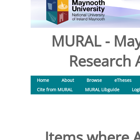
MURAL - May
Research A
Home
About
Browse
eTheses
Cite from MURAL
MURAL Libguide
Log
Items where A