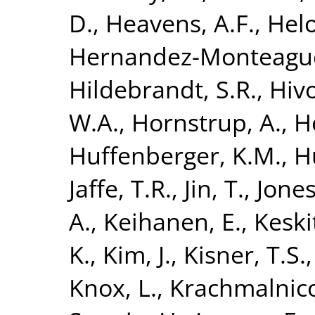
D.
,
Heavens, A.F.
,
Helo
Hernandez-Monteagud
Hildebrandt, S.R.
,
Hivo
W.A.
,
Hornstrup, A.
,
H
Huffenberger, K.M.
,
H
Jaffe, T.R.
,
Jin, T.
,
Jones
A.
,
Keihanen, E.
,
Keski
K.
,
Kim, J.
,
Kisner, T.S.
Knox, L.
,
Krachmalnico