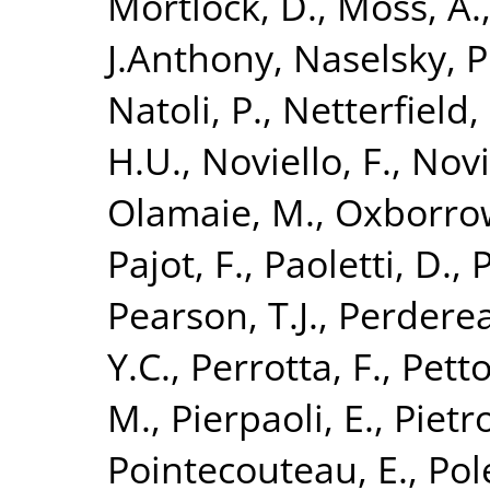
Mortlock, D.
,
Moss, A.
J.Anthony
,
Naselsky, P
Natoli, P.
,
Netterfield,
H.U.
,
Noviello, F.
,
Novi
Olamaie, M.
,
Oxborrow
Pajot, F.
,
Paoletti, D.
,
P
Pearson, T.J.
,
Perderea
Y.C.
,
Perrotta, F.
,
Petto
M.
,
Pierpaoli, E.
,
Pietr
Pointecouteau, E.
,
Pol