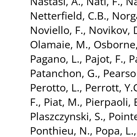
Nastasi, A.
,
Nati, F.
,
Na
Netterfield, C.B.
,
Norg
Noviello, F.
,
Novikov, 
Olamaie, M.
,
Osborne,
Pagano, L.
,
Pajot, F.
,
P
Patanchon, G.
,
Pearson
Perotto, L.
,
Perrott, Y.
F.
,
Piat, M.
,
Pierpaoli, 
Plaszczynski, S.
,
Point
Ponthieu, N.
,
Popa, L.