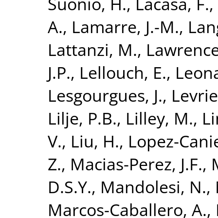
Suonio, H.
,
Lacasa, F.
,
A.
,
Lamarre, J.-M.
,
Lan
Lattanzi, M.
,
Lawrence,
J.P.
,
Lellouch, E.
,
Leona
Lesgourgues, J.
,
Levrie
Lilje, P.B.
,
Lilley, M.
,
L
V.
,
Liu, H.
,
Lopez-Cani
Z.
,
Macias-Perez, J.F.
,
D.S.Y.
,
Mandolesi, N.
,
Marcos-Caballero, A.
,