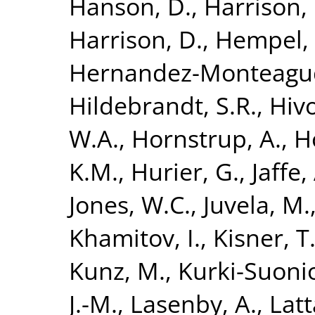
Hanson, D.
,
Harrison,
Harrison, D.
,
Hempel, 
Hernandez-Monteagud
Hildebrandt, S.R.
,
Hivo
W.A.
,
Hornstrup, A.
,
H
K.M.
,
Hurier, G.
,
Jaffe,
Jones, W.C.
,
Juvela, M.
Khamitov, I.
,
Kisner, T.
Kunz, M.
,
Kurki-Suonio
J.-M.
,
Lasenby, A.
,
Latt