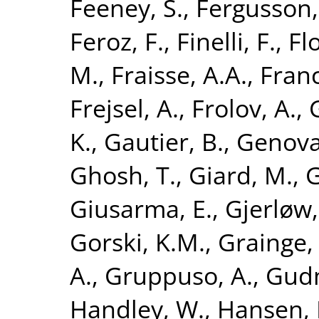
Feeney, S.
,
Fergusson, 
Feroz, F.
,
Finelli, F.
,
Flo
M.
,
Fraisse, A.A.
,
Franc
Frejsel, A.
,
Frolov, A.
,
K.
,
Gautier, B.
,
Genova
Ghosh, T.
,
Giard, M.
,
G
Giusarma, E.
,
Gjerløw,
Gorski, K.M.
,
Grainge, 
A.
,
Gruppuso, A.
,
Gudm
Handley, W.
,
Hansen, 