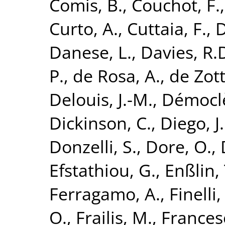
Comis, B.
,
Couchot, F.
Curto, A.
,
Cuttaia, F.
,
D
Danese, L.
,
Davies, R.
P.
,
de Rosa, A.
,
de Zott
Delouis, J.-M.
,
Démoclè
Dickinson, C.
,
Diego, J
Donzelli, S.
,
Dore, O.
,
Efstathiou, G.
,
Enßlin, 
Ferragamo, A.
,
Finelli,
O.
,
Frailis, M.
,
Francesc