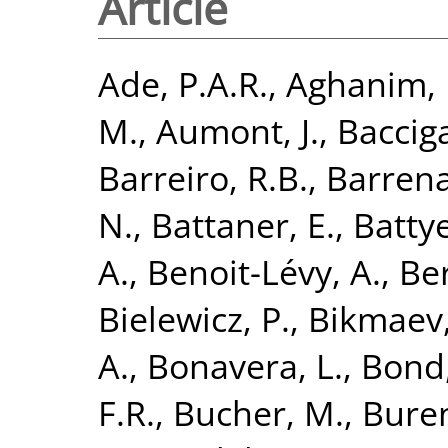
Article
Ade, P.A.R.
,
Aghanim, 
M.
,
Aumont, J.
,
Bacciga
Barreiro, R.B.
,
Barrena
N.
,
Battaner, E.
,
Battye
A.
,
Benoit-Lévy, A.
,
Ber
Bielewicz, P.
,
Bikmaev,
A.
,
Bonavera, L.
,
Bond,
F.R.
,
Bucher, M.
,
Buren