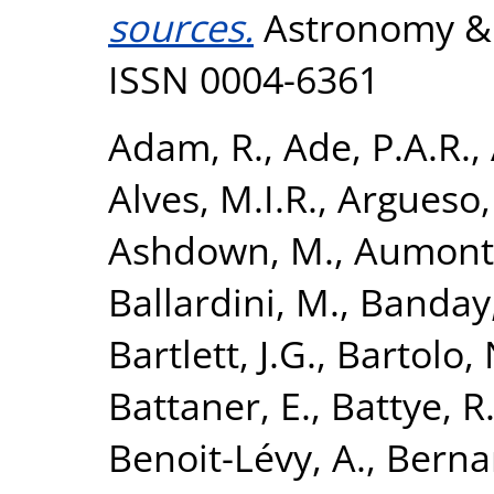
sources.
Astronomy & A
ISSN 0004-6361
Adam, R.
,
Ade, P.A.R.
,
Alves, M.I.R.
,
Argueso,
Ashdown, M.
,
Aumont,
Ballardini, M.
,
Banday,
Bartlett, J.G.
,
Bartolo, 
Battaner, E.
,
Battye, R
Benoit-Lévy, A.
,
Bernar