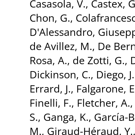
Casasola, V.
,
Castex, G
Chon, G.
,
Colafrancesc
D'Alessandro, Giusep
de Avillez, M.
,
De Bern
Rosa, A.
,
de Zotti, G.
,
D
Dickinson, C.
,
Diego, J
Errard, J.
,
Falgarone, E
Finelli, F.
,
Fletcher, A.
S.
,
Ganga, K.
,
García-Be
M.
,
Giraud-Héraud, Y.