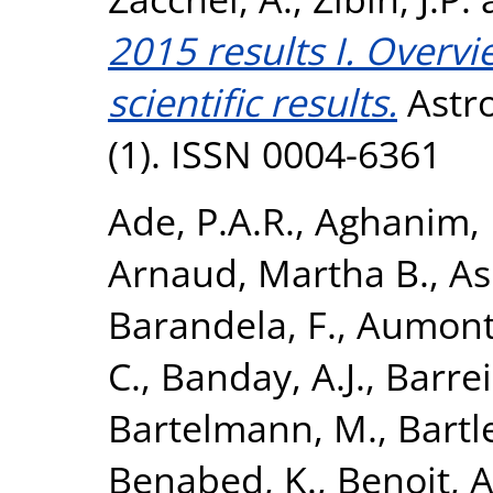
2015 results I. Overv
scientific results.
Astro
(1). ISSN 0004-6361
Ade, P.A.R.
,
Aghanim, 
Arnaud, Martha B.
,
As
Barandela, F.
,
Aumont,
C.
,
Banday, A.J.
,
Barrei
Bartelmann, M.
,
Bartle
Benabed, K.
,
Benoit, A