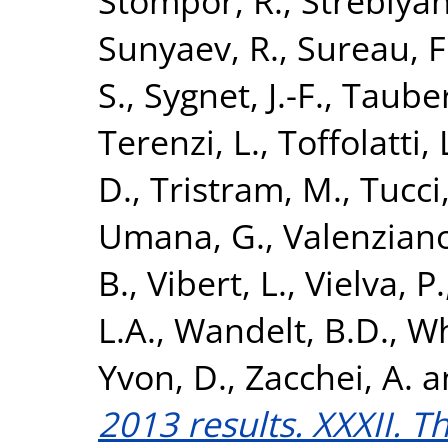
Stompor, R.
,
Streblyan
Sunyaev, R.
,
Sureau, F
S.
,
Sygnet, J.-F.
,
Tauber,
Terenzi, L.
,
Toffolatti, 
D.
,
Tristram, M.
,
Tucci
Umana, G.
,
Valenziano
B.
,
Vibert, L.
,
Vielva, P.
L.A.
,
Wandelt, B.D.
,
Wh
Yvon, D.
,
Zacchei, A.
a
2013 results. XXXII. 