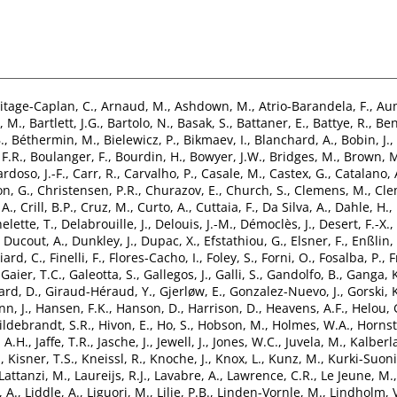
itage-Caplan, C.
,
Arnaud, M.
,
Ashdown, M.
,
Atrio-Barandela, F.
,
Aum
, M.
,
Bartlett, J.G.
,
Bartolo, N.
,
Basak, S.
,
Battaner, E.
,
Battye, R.
,
Ben
.
,
Béthermin, M.
,
Bielewicz, P.
,
Bikmaev, I.
,
Blanchard, A.
,
Bobin, J.
,
F.R.
,
Boulanger, F.
,
Bourdin, H.
,
Bowyer, J.W.
,
Bridges, M.
,
Brown, M
rdoso, J.-F.
,
Carr, R.
,
Carvalho, P.
,
Casale, M.
,
Castex, G.
,
Catalano, 
n, G.
,
Christensen, P.R.
,
Churazov, E.
,
Church, S.
,
Clemens, M.
,
Cle
 A.
,
Crill, B.P.
,
Cruz, M.
,
Curto, A.
,
Cuttaia, F.
,
Da Silva, A.
,
Dahle, H.
,
elette, T.
,
Delabrouille, J.
,
Delouis, J.-M.
,
Démoclès, J.
,
Desert, F.-X.
,
,
Ducout, A.
,
Dunkley, J.
,
Dupac, X.
,
Efstathiou, G.
,
Elsner, F.
,
Enßlin, 
liard, C.
,
Finelli, F.
,
Flores-Cacho, I.
,
Foley, S.
,
Forni, O.
,
Fosalba, P.
,
F
,
Gaier, T.C.
,
Galeotta, S.
,
Gallegos, J.
,
Galli, S.
,
Gandolfo, B.
,
Ganga, K
ard, D.
,
Giraud-Héraud, Y.
,
Gjerløw, E.
,
Gonzalez-Nuevo, J.
,
Gorski, 
n, J.
,
Hansen, F.K.
,
Hanson, D.
,
Harrison, D.
,
Heavens, A.F.
,
Helou, 
ildebrandt, S.R.
,
Hivon, E.
,
Ho, S.
,
Hobson, M.
,
Holmes, W.A.
,
Hornst
, A.H.
,
Jaffe, T.R.
,
Jasche, J.
,
Jewell, J.
,
Jones, W.C.
,
Juvela, M.
,
Kalberla
.
,
Kisner, T.S.
,
Kneissl, R.
,
Knoche, J.
,
Knox, L.
,
Kunz, M.
,
Kurki-Suoni
Lattanzi, M.
,
Laureijs, R.J.
,
Lavabre, A.
,
Lawrence, C.R.
,
Le Jeune, M.
, A.
,
Liddle, A.
,
Liguori, M.
,
Lilje, P.B.
,
Linden-Vornle, M.
,
Lindholm, 