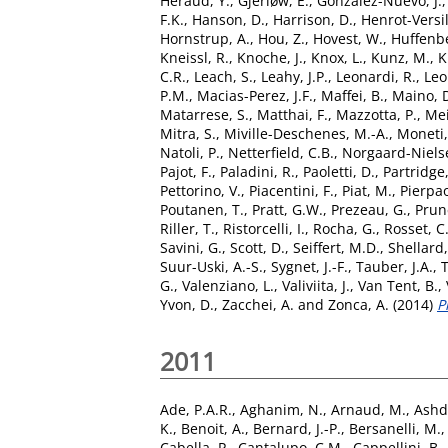
Héraud, Y.
,
Gjerløw, E.
,
Gonzalez-Nuevo, J.
F.K.
,
Hanson, D.
,
Harrison, D.
,
Henrot-Versil
Hornstrup, A.
,
Hou, Z.
,
Hovest, W.
,
Huffenbe
Kneissl, R.
,
Knoche, J.
,
Knox, L.
,
Kunz, M.
,
K
C.R.
,
Leach, S.
,
Leahy, J.P.
,
Leonardi, R.
,
Leo
P.M.
,
Macias-Perez, J.F.
,
Maffei, B.
,
Maino, 
Matarrese, S.
,
Matthai, F.
,
Mazzotta, P.
,
Mei
Mitra, S.
,
Miville-Deschenes, M.-A.
,
Moneti,
Natoli, P.
,
Netterfield, C.B.
,
Norgaard-Niels
Pajot, F.
,
Paladini, R.
,
Paoletti, D.
,
Partridge,
Pettorino, V.
,
Piacentini, F.
,
Piat, M.
,
Pierpao
Poutanen, T.
,
Pratt, G.W.
,
Prezeau, G.
,
Prune
Riller, T.
,
Ristorcelli, I.
,
Rocha, G.
,
Rosset, C
Savini, G.
,
Scott, D.
,
Seiffert, M.D.
,
Shellard,
Suur-Uski, A.-S.
,
Sygnet, J.-F.
,
Tauber, J.A.
,
G.
,
Valenziano, L.
,
Valiviita, J.
,
Van Tent, B.
,
Yvon, D.
,
Zacchei, A.
and
Zonca, A.
(2014)
P
2011
Ade, P.A.R.
,
Aghanim, N.
,
Arnaud, M.
,
Ashd
K.
,
Benoit, A.
,
Bernard, J.-P.
,
Bersanelli, M.
Cabella, P.
,
Cantalupo, C.M.
,
Cappellini, B.