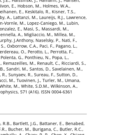
 J.E.
,
Haissinski, J.
,
Hamann, J.
,
Hansen,
ivon, E.
,
Hobson, M.
,
Holmes, W.A.
,
eihanen, E.
,
Keskitalo, R.
,
Kisner, T.S.
,
by, A.
,
Lattanzi, M.
,
Laureijs, R.J.
,
Lawrence,
n-Vornle, M.
,
Lopez-Caniego, M.
,
Lubin,
onzalez, E.
,
Masi, S.
,
Massardi, M.
,
ennella, A.
,
Migliaccio, M.
,
Millea, M.
,
rphy, J.Anthony
,
Naselsky, P.
,
Nati, F.
,
 S.
,
Oxborrow, C.A.
,
Paci, F.
,
Pagano, L.
,
erdereau, O.
,
Perotto, L.
,
Perrotta, F.
,
,
Polenta, G.
,
Ponthieu, N.
,
Popa, L.
,
.
,
Remazeilles, M.
,
Renault, C.
,
Ricciardi, S.
,
B.
,
Sandri, M.
,
Santos, D.
,
Savelainen, M.
,
 R.
,
Sunyaev, R.
,
Sureau, F.
,
Sutton, D.
,
ucci, M.
,
Tuovinen, J.
,
Turler, M.
,
Umana,
White, M.
,
White, S.D.M.
,
Wilkinson, A.
,
physics, 571 (A16). ISSN 0004-6361
, R.B.
,
Bartlett, J.G.
,
Battaner, E.
,
Benabed,
.R.
,
Bucher, M.
,
Burigana, C.
,
Butler, R.C.
,
amballu, A.
,
Chary, R.-R.
,
Chen, X.
,
Chiang,