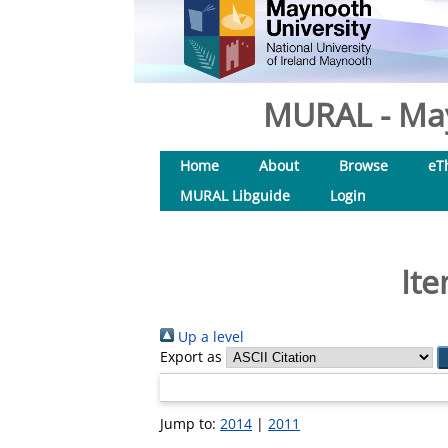
MURAL - May
Home
About
Browse
eT
MURAL Libguide
Login
Ite
Up a level
Export as
Jump to:
2014
|
2011