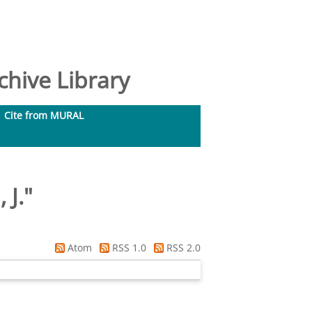
hive Library
Cite from MURAL
 J.
"
Atom
RSS 1.0
RSS 2.0