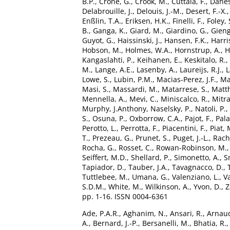
B.P.
,
Crone, G.
,
Crook, M.
,
Cuttaia, F.
,
Danes
Delabrouille, J.
,
Delouis, J.-M.
,
Desert, F.-X.
Enßlin, T.A.
,
Eriksen, H.K.
,
Finelli, F.
,
Foley, 
B.
,
Ganga, K.
,
Giard, M.
,
Giardino, G.
,
Gieng
Guyot, G.
,
Haissinski, J.
,
Hansen, F.K.
,
Harri
Hobson, M.
,
Holmes, W.A.
,
Hornstrup, A.
,
H
Kangaslahti, P.
,
Keihanen, E.
,
Keskitalo, R.
,
M.
,
Lange, A.E.
,
Lasenby, A.
,
Laureijs, R.J.
,
L
Lowe, S.
,
Lubin, P.M.
,
Macias-Perez, J.F.
,
Ma
Masi, S.
,
Massardi, M.
,
Matarrese, S.
,
Matth
Mennella, A.
,
Mevi, C.
,
Miniscalco, R.
,
Mitra
Murphy, J.Anthony
,
Naselsky, P.
,
Natoli, P.
,
S.
,
Osuna, P.
,
Oxborrow, C.A.
,
Pajot, F.
,
Pala
Perotto, L.
,
Perrotta, F.
,
Piacentini, F.
,
Piat, 
T.
,
Prezeau, G.
,
Prunet, S.
,
Puget, J.-L.
,
Rache
Rocha, G.
,
Rosset, C.
,
Rowan-Robinson, M.
Seiffert, M.D.
,
Shellard, P.
,
Simonetto, A.
,
S
Tapiador, D.
,
Tauber, J.A.
,
Tavagnacco, D.
,
Tuttlebee, M.
,
Umana, G.
,
Valenziano, L.
,
Va
S.D.M.
,
White, M.
,
Wilkinson, A.
,
Yvon, D.
,
Z
pp. 1-16. ISSN 0004-6361
Ade, P.A.R.
,
Aghanim, N.
,
Ansari, R.
,
Arnaud
A.
,
Bernard, J.-P.
,
Bersanelli, M.
,
Bhatia, R.