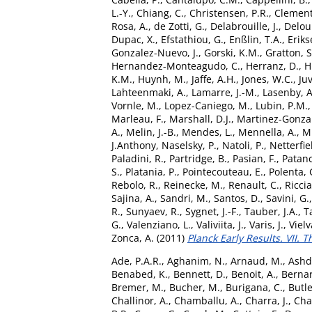
L.-Y.
,
Chiang, C.
,
Christensen, P.R.
,
Clement
Rosa, A.
,
de Zotti, G.
,
Delabrouille, J.
,
Deloui
Dupac, X.
,
Efstathiou, G.
,
Enßlin, T.A.
,
Eriks
Gonzalez-Nuevo, J.
,
Gorski, K.M.
,
Gratton, S
Hernandez-Monteagudo, C.
,
Herranz, D.
,
H
K.M.
,
Huynh, M.
,
Jaffe, A.H.
,
Jones, W.C.
,
Ju
Lahteenmaki, A.
,
Lamarre, J.-M.
,
Lasenby, A
Vornle, M.
,
Lopez-Caniego, M.
,
Lubin, P.M.
Marleau, F.
,
Marshall, D.J.
,
Martinez-Gonzal
A.
,
Melin, J.-B.
,
Mendes, L.
,
Mennella, A.
,
Mi
J.Anthony
,
Naselsky, P.
,
Natoli, P.
,
Netterfie
Paladini, R.
,
Partridge, B.
,
Pasian, F.
,
Patanc
S.
,
Platania, P.
,
Pointecouteau, E.
,
Polenta, 
Rebolo, R.
,
Reinecke, M.
,
Renault, C.
,
Riccia
Sajina, A.
,
Sandri, M.
,
Santos, D.
,
Savini, G.
R.
,
Sunyaev, R.
,
Sygnet, J.-F.
,
Tauber, J.A.
,
T
G.
,
Valenziano, L.
,
Valiviita, J.
,
Varis, J.
,
Vielv
Zonca, A.
(2011)
Planck Early Results. VII.
Ade, P.A.R.
,
Aghanim, N.
,
Arnaud, M.
,
Ashd
Benabed, K.
,
Bennett, D.
,
Benoit, A.
,
Bernard
Bremer, M.
,
Bucher, M.
,
Burigana, C.
,
Butle
Challinor, A.
,
Chamballu, A.
,
Charra, J.
,
Char