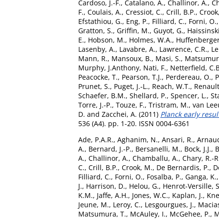
Cardoso, J.-F.
,
Catalano, A.
,
Challinor, A.
,
Ch
F.
,
Coulais, A.
,
Cressiot, C.
,
Crill, B.P.
,
Crook
Efstathiou, G.
,
Eng, P.
,
Filliard, C.
,
Forni, O.
Gratton, S.
,
Griffin, M.
,
Guyot, G.
,
Haissinski
E.
,
Hobson, M.
,
Holmes, W.A.
,
Huffenberger
Lasenby, A.
,
Lavabre, A.
,
Lawrence, C.R.
,
Le
Mann, R.
,
Mansoux, B.
,
Masi, S.
,
Matsumura
Murphy, J.Anthony
,
Nati, F.
,
Netterfield, C.B
Peacocke, T.
,
Pearson, T.J.
,
Perdereau, O.
,
P
Prunet, S.
,
Puget, J.-L.
,
Reach, W.T.
,
Renault
Schaefer, B.M.
,
Shellard, P.
,
Spencer, L.
,
Sta
Torre, J.-P.
,
Touze, F.
,
Tristram, M.
,
van Lee
D.
and
Zacchei, A.
(2011)
Planck early resul
536 (A4). pp. 1-20. ISSN 0004-6361
Ade, P.A.R.
,
Aghanim, N.
,
Ansari, R.
,
Arnaud
A.
,
Bernard, J.-P.
,
Bersanelli, M.
,
Bock, J.J.
,
B
A.
,
Challinor, A.
,
Chamballu, A.
,
Chary, R.-R
C.
,
Crill, B.P.
,
Crook, M.
,
De Bernardis, P.
,
D
Filliard, C.
,
Forni, O.
,
Fosalba, P.
,
Ganga, K.
J.
,
Harrison, D.
,
Helou, G.
,
Henrot-Versille, S
K.M.
,
Jaffe, A.H.
,
Jones, W.C.
,
Kaplan, J.
,
Kne
Jeune, M.
,
Leroy, C.
,
Lesgourgues, J.
,
Macias
Matsumura, T.
,
McAuley, I.
,
McGehee, P.
,
M