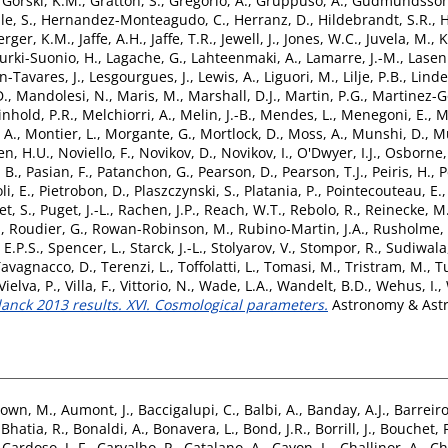
,
Gorski, K.M.
,
Gratton, S.
,
Gregorio, A.
,
Gruppuso, A.
,
Gudmundsson,
le, S.
,
Hernandez-Monteagudo, C.
,
Herranz, D.
,
Hildebrandt, S.R.
,
H
rger, K.M.
,
Jaffe, A.H.
,
Jaffe, T.R.
,
Jewell, J.
,
Jones, W.C.
,
Juvela, M.
,
K
urki-Suonio, H.
,
Lagache, G.
,
Lahteenmaki, A.
,
Lamarre, J.-M.
,
Lasen
n-Tavares, J.
,
Lesgourgues, J.
,
Lewis, A.
,
Liguori, M.
,
Lilje, P.B.
,
Linde
D.
,
Mandolesi, N.
,
Maris, M.
,
Marshall, D.J.
,
Martin, P.G.
,
Martinez-G
nhold, P.R.
,
Melchiorri, A.
,
Melin, J.-B.
,
Mendes, L.
,
Menegoni, E.
,
M
 A.
,
Montier, L.
,
Morgante, G.
,
Mortlock, D.
,
Moss, A.
,
Munshi, D.
,
Mu
en, H.U.
,
Noviello, F.
,
Novikov, D.
,
Novikov, I.
,
O'Dwyer, I.J.
,
Osborne,
 B.
,
Pasian, F.
,
Patanchon, G.
,
Pearson, D.
,
Pearson, T.J.
,
Peiris, H.
,
P
li, E.
,
Pietrobon, D.
,
Plaszczynski, S.
,
Platania, P.
,
Pointecouteau, E.
t, S.
,
Puget, J.-L.
,
Rachen, J.P.
,
Reach, W.T.
,
Rebolo, R.
,
Reinecke, M
.
,
Roudier, G.
,
Rowan-Robinson, M.
,
Rubino-Martin, J.A.
,
Rusholme, 
 E.P.S.
,
Spencer, L.
,
Starck, J.-L.
,
Stolyarov, V.
,
Stompor, R.
,
Sudiwala,
Tavagnacco, D.
,
Terenzi, L.
,
Toffolatti, L.
,
Tomasi, M.
,
Tristram, M.
,
T
Vielva, P.
,
Villa, F.
,
Vittorio, N.
,
Wade, L.A.
,
Wandelt, B.D.
,
Wehus, I.
,
lanck 2013 results. XVI. Cosmological parameters.
Astronomy & Astro
own, M.
,
Aumont, J.
,
Baccigalupi, C.
,
Balbi, A.
,
Banday, A.J.
,
Barreiro
,
Bhatia, R.
,
Bonaldi, A.
,
Bonavera, L.
,
Bond, J.R.
,
Borrill, J.
,
Bouchet, F
,
Cardoso, J.-F.
,
Carvalho, P.
,
Catalano, A.
,
Cayon, L.
,
Challinor, A.
,
Ch