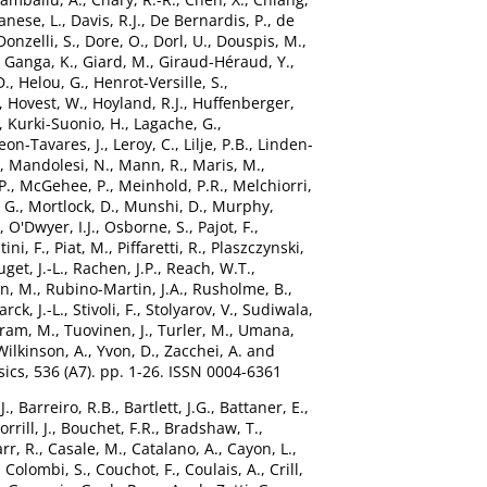
anese, L.
,
Davis, R.J.
,
De Bernardis, P.
,
de
Donzelli, S.
,
Dore, O.
,
Dorl, U.
,
Douspis, M.
,
,
Ganga, K.
,
Giard, M.
,
Giraud-Héraud, Y.
,
D.
,
Helou, G.
,
Henrot-Versille, S.
,
,
Hovest, W.
,
Hoyland, R.J.
,
Huffenberger,
,
Kurki-Suonio, H.
,
Lagache, G.
,
eon-Tavares, J.
,
Leroy, C.
,
Lilje, P.B.
,
Linden-
,
Mandolesi, N.
,
Mann, R.
,
Maris, M.
,
P.
,
McGehee, P.
,
Meinhold, P.R.
,
Melchiorri,
 G.
,
Mortlock, D.
,
Munshi, D.
,
Murphy,
,
O'Dwyer, I.J.
,
Osborne, S.
,
Pajot, F.
,
ini, F.
,
Piat, M.
,
Piffaretti, R.
,
Plaszczynski,
uget, J.-L.
,
Rachen, J.P.
,
Reach, W.T.
,
n, M.
,
Rubino-Martin, J.A.
,
Rusholme, B.
,
arck, J.-L.
,
Stivoli, F.
,
Stolyarov, V.
,
Sudiwala,
tram, M.
,
Tuovinen, J.
,
Turler, M.
,
Umana,
Wilkinson, A.
,
Yvon, D.
,
Zacchei, A.
and
cs, 536 (A7). pp. 1-26. ISSN 0004-6361
J.
,
Barreiro, R.B.
,
Bartlett, J.G.
,
Battaner, E.
,
orrill, J.
,
Bouchet, F.R.
,
Bradshaw, T.
,
rr, R.
,
Casale, M.
,
Catalano, A.
,
Cayon, L.
,
,
Colombi, S.
,
Couchot, F.
,
Coulais, A.
,
Crill,