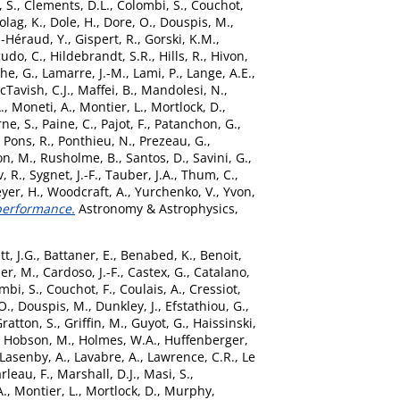
 S.
,
Clements, D.L.
,
Colombi, S.
,
Couchot,
olag, K.
,
Dole, H.
,
Dore, O.
,
Douspis, M.
,
-Héraud, Y.
,
Gispert, R.
,
Gorski, K.M.
,
udo, C.
,
Hildebrandt, S.R.
,
Hills, R.
,
Hivon,
he, G.
,
Lamarre, J.-M.
,
Lami, P.
,
Lange, A.E.
,
Tavish, C.J.
,
Maffei, B.
,
Mandolesi, N.
,
.
,
Moneti, A.
,
Montier, L.
,
Mortlock, D.
,
ne, S.
,
Paine, C.
,
Pajot, F.
,
Patanchon, G.
,
,
Pons, R.
,
Ponthieu, N.
,
Prezeau, G.
,
n, M.
,
Rusholme, B.
,
Santos, D.
,
Savini, G.
,
, R.
,
Sygnet, J.-F.
,
Tauber, J.A.
,
Thum, C.
,
yer, H.
,
Woodcraft, A.
,
Yurchenko, V.
,
Yvon,
 performance.
Astronomy & Astrophysics,
tt, J.G.
,
Battaner, E.
,
Benabed, K.
,
Benoit,
er, M.
,
Cardoso, J.-F.
,
Castex, G.
,
Catalano,
mbi, S.
,
Couchot, F.
,
Coulais, A.
,
Cressiot,
O.
,
Douspis, M.
,
Dunkley, J.
,
Efstathiou, G.
,
ratton, S.
,
Griffin, M.
,
Guyot, G.
,
Haissinski,
,
Hobson, M.
,
Holmes, W.A.
,
Huffenberger,
Lasenby, A.
,
Lavabre, A.
,
Lawrence, C.R.
,
Le
rleau, F.
,
Marshall, D.J.
,
Masi, S.
,
A.
,
Montier, L.
,
Mortlock, D.
,
Murphy,