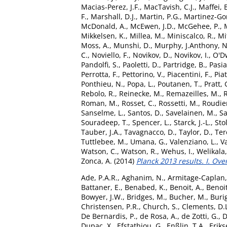
Macias-Perez, J.F.
,
MacTavish, C.J.
,
Maffei, 
F.
,
Marshall, D.J.
,
Martin, P.G.
,
Martinez-Gon
McDonald, A.
,
McEwen, J.D.
,
McGehee, P.
,
Mikkelsen, K.
,
Millea, M.
,
Miniscalco, R.
,
Mi
Moss, A.
,
Munshi, D.
,
Murphy, J.Anthony
,
N
C.
,
Noviello, F.
,
Novikov, D.
,
Novikov, I.
,
O'Dw
Pandolfi, S.
,
Paoletti, D.
,
Partridge, B.
,
Pasia
Perrotta, F.
,
Pettorino, V.
,
Piacentini, F.
,
Piat
Ponthieu, N.
,
Popa, L.
,
Poutanen, T.
,
Pratt,
Rebolo, R.
,
Reinecke, M.
,
Remazeilles, M.
,
R
Roman, M.
,
Rosset, C.
,
Rossetti, M.
,
Roudier
Sanselme, L.
,
Santos, D.
,
Savelainen, M.
,
Sa
Souradeep, T.
,
Spencer, L.
,
Starck, J.-L.
,
Sto
Tauber, J.A.
,
Tavagnacco, D.
,
Taylor, D.
,
Ter
Tuttlebee, M.
,
Umana, G.
,
Valenziano, L.
,
Va
Watson, C.
,
Watson, R.
,
Wehus, I.
,
Welikala,
Zonca, A.
(2014)
Planck 2013 results. I. Ove
Ade, P.A.R.
,
Aghanim, N.
,
Armitage-Caplan,
Battaner, E.
,
Benabed, K.
,
Benoit, A.
,
Benoit
Bowyer, J.W.
,
Bridges, M.
,
Bucher, M.
,
Buri
Christensen, P.R.
,
Church, S.
,
Clements, D.
De Bernardis, P.
,
de Rosa, A.
,
de Zotti, G.
,
D
Dupac, X.
,
Efstathiou, G.
,
Enßlin, T.A.
,
Eriks