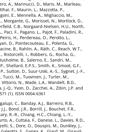
ro, A.
,
Marinucci, D.
,
Maris, M.
,
Marleau,
thai, F.
,
Maurin, L.
,
Mazzotta, P.
,
oni, E.
,
Mennella, A.
,
Migliaccio, M.
,
.
,
Morgante, G.
,
Morisset, N.
,
Mortlock, D.
,
rfield, C.B.
,
Norgaard-Nielsen, H.U.
,
North,
.
,
Paci, F.
,
Pagano, L.
,
Pajot, F.
,
Paladini, R.
,
Peiris, H.
,
Perdereau, O.
,
Perotto, L.
,
yan, D.
,
Pointecouteau, E.
,
Polenta, G.
,
acine, B.
,
Rahlin, A.
,
Räth, C.
,
Reach, W.T.
,
.
,
Ristorcelli, I.
,
Robbers, G.
,
Rocha, G.
,
Rusholme, B.
,
Salerno, E.
,
Sandri, M.
,
 P.
,
Shellard, E.P.S.
,
Smith, K.
,
Smoot, G.F.
,
 P.
,
Sutton, D.
,
Suur-Uski, A.-S.
,
Sygnet, J.-F.
,
.
,
Tucci, M.
,
Tuovinen, J.
,
Turler, M.
,
,
Vittorio, N.
,
Wade, L.A.
,
Wandelt, B.D.
,
a, J.-Q.
,
Yvon, D.
,
Zacchei, A.
,
Zibin, J.P.
and
571 (1). ISSN 0004-6361
galupi, C.
,
Banday, A.J.
,
Barreiro, R.B.
,
J.J.
,
Bond, J.R.
,
Borrill, J.
,
Bouchet, F.R.
,
ary, R.-R.
,
Chiang, H.C.
,
Chiang, L.-Y.
,
rto, A.
,
Cuttaia, F.
,
Danese, L.
,
Davies, R.D.
,
elli, S.
,
Dore, O.
,
Douspis, M.
,
Dunkley, J.
,
,
Galeotta, S.
,
Ganga, K.
,
Giard, M.
,
Giraud-