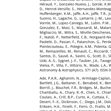
Héraud, Y.
,
Gonzalez-Nuevo, J.
,
Gorski, K.M
D.
,
Henrot-Versille, S.
,
Hernandez-Monteag
Huffenberger, K.M.
,
Jaffe, A.H.
,
Jaffe, T.R.
,
J
Suonio, H.
,
Lagache, G.
,
Lamarre, J.-M.
,
Las
Vornle, M.
,
Lopez-Caniego, M.
,
Lubin, P.M.
Gonzalez, E.
,
Masi, S.
,
Massardi, M.
,
Matarr
Migliaccio, M.
,
Mitra, S.
,
Miville-Deschenes,
F.
,
Natoli, P.
,
Netterfield, C.B.
,
Norgaard-Nie
Paoletti, D.
,
Pasian, F.
,
Patanchon, G.
,
Perde
Pointecouteau, E.
,
Polegre, A.M.
,
Polenta, G
M.
,
Remazeilles, M.
,
Renault, C.
,
Ricciardi, 
Santos, D.
,
Sauvé, A.
,
Savini, G.
,
Scott, D.
,
S
Uski, A.-S.
,
Sygnet, J.-F.
,
Tauber, J.A.
,
Tavagn
Vielva, P.
,
Villa, F.
,
Vittorio, N.
,
Wade, L.A.
,
W
Astronomy & Astrophysics, 571 (A7). ISSN 
Ade, P.A.R.
,
Aghanim, N.
,
Armitage-Caplan,
Bartlett, J.G.
,
Battaner, E.
,
Benabed, K.
,
Ben
Borrill, J.
,
Bouchet, F.R.
,
Bridges, M.
,
Bucher
Chamballu, A.
,
Chary, R.-R.
,
Chen, X.
,
Chian
Coulais, A.
,
Crill, B.P.
,
Curto, A.
,
Cuttaia, F.
,
Desert, F.-X.
,
Dickinson, C.
,
Diego, J.M.
,
Dola
Eriksen, H.K.
,
Finelli, F.
,
Forni, O.
,
Frailis, M