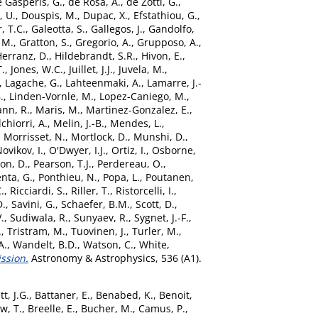
 Gasperis, G.
,
de Rosa, A.
,
de Zotti, G.
,
, U.
,
Douspis, M.
,
Dupac, X.
,
Efstathiou, G.
,
, T.C.
,
Galeotta, S.
,
Gallegos, J.
,
Gandolfo,
 M.
,
Gratton, S.
,
Gregorio, A.
,
Grupposo, A.
,
erranz, D.
,
Hildebrandt, S.R.
,
Hivon, E.
,
.
,
Jones, W.C.
,
Juillet, J.J.
,
Juvela, M.
,
,
Lagache, G.
,
Lahteenmaki, A.
,
Lamarre, J.-
.
,
Linden-Vornle, M.
,
Lopez-Caniego, M.
,
nn, R.
,
Maris, M.
,
Martinez-Gonzalez, E.
,
chiorri, A.
,
Melin, J.-B.
,
Mendes, L.
,
,
Morrisset, N.
,
Mortlock, D.
,
Munshi, D.
,
ovikov, I.
,
O'Dwyer, I.J.
,
Ortiz, I.
,
Osborne,
on, D.
,
Pearson, T.J.
,
Perdereau, O.
,
enta, G.
,
Ponthieu, N.
,
Popa, L.
,
Poutanen,
.
,
Ricciardi, S.
,
Riller, T.
,
Ristorcelli, I.
,
D.
,
Savini, G.
,
Schaefer, B.M.
,
Scott, D.
,
.
,
Sudiwala, R.
,
Sunyaev, R.
,
Sygnet, J.-F.
,
.
,
Tristram, M.
,
Tuovinen, J.
,
Turler, M.
,
A.
,
Wandelt, B.D.
,
Watson, C.
,
White,
ission.
Astronomy & Astrophysics, 536 (A1).
tt, J.G.
,
Battaner, E.
,
Benabed, K.
,
Benoit,
w, T.
,
Breelle, E.
,
Bucher, M.
,
Camus, P.
,