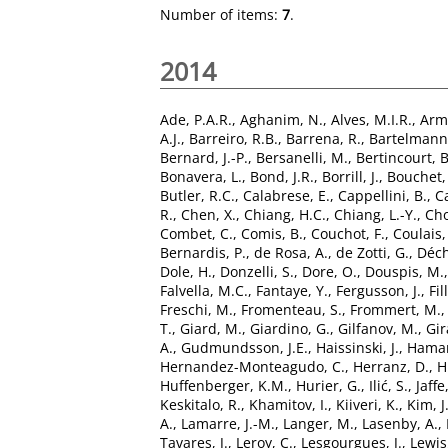
Number of items:
7
.
2014
Ade, P.A.R.
,
Aghanim, N.
,
Alves, M.I.R.
,
Arm
A.J.
,
Barreiro, R.B.
,
Barrena, R.
,
Bartelmann
Bernard, J.-P.
,
Bersanelli, M.
,
Bertincourt, B
Bonavera, L.
,
Bond, J.R.
,
Borrill, J.
,
Bouchet, 
Butler, R.C.
,
Calabrese, E.
,
Cappellini, B.
,
Ca
R.
,
Chen, X.
,
Chiang, H.C.
,
Chiang, L.-Y.
,
Cho
Combet, C.
,
Comis, B.
,
Couchot, F.
,
Coulais,
Bernardis, P.
,
de Rosa, A.
,
de Zotti, G.
,
Déch
Dole, H.
,
Donzelli, S.
,
Dore, O.
,
Douspis, M.
Falvella, M.C.
,
Fantaye, Y.
,
Fergusson, J.
,
Fil
Freschi, M.
,
Fromenteau, S.
,
Frommert, M.
T.
,
Giard, M.
,
Giardino, G.
,
Gilfanov, M.
,
Gir
A.
,
Gudmundsson, J.E.
,
Haissinski, J.
,
Haman
Hernandez-Monteagudo, C.
,
Herranz, D.
,
H
Huffenberger, K.M.
,
Hurier, G.
,
Ilić, S.
,
Jaffe
Keskitalo, R.
,
Khamitov, I.
,
Kiiveri, K.
,
Kim, J
A.
,
Lamarre, J.-M.
,
Langer, M.
,
Lasenby, A.
,
Tavares, J.
,
Leroy, C.
,
Lesgourgues, J.
,
Lewis