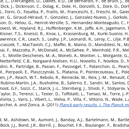
e, L.
,
D'Arcangelo, O.
,
Davies, R.D.
,
De Bernardis, P.
,
de Bruin, J.
,
de
,
Dick, J.
,
Dickinson, C.
,
Dolag, K.
,
Dole, H.
,
Donzelli, S.
,
Dore, O.
,
Dorl
S.
,
Forni, O.
,
Fosalba, P.
,
Frailis, M.
,
Franceschi, E.
,
Freschi, M.
,
Gaier
er, G.
,
Giraud-Héraud, Y.
,
Gonzalez, J.
,
Gonzalez-Nuevo, J.
,
Gorkski,
son, D.
,
Helou, G.
,
Henrot-Versille, S.
,
Hernandez-Monteagudo, C.
,
H
ovest, W.
,
Hoyland, R.J.
,
Huffenberger, K.M.
,
Jaffe, A.H.
,
Jagemann, T
Kisner, T.S.
,
Kneissl, R.
,
Knox, L.
,
Krassenburg, M.
,
Kurki-Suonio, H.
awrence, C.R.
,
Leach, S.
,
Leahy, J.P.
,
Leonardi, R.
,
Leroy, C.
,
Lilje, P.B
ciaszek, T.
,
MacTavish, C.J.
,
Maffei, B.
,
Maino, D.
,
Mandolesi, N.
,
Ma
ai, F.
,
Mazzotta, P.
,
McDonald, A.
,
McGehee, P.
,
Meinhold, P.R.
,
Mel
, S.
,
Miville-Deschenes, M.-A.
,
Moneti, A.
,
Montier, L.
,
Morgante, G.
Netterfield, C.B.
,
Norgaard-Nielsen, H.U.
,
Noviello, F.
,
Novikov, D.
,
N
dini, R.
,
Partridge, B.
,
Pasian, F.
,
Passvogel, T.
,
Patanchon, G.
,
Pears
M.
,
Pierpaoli, E.
,
Plaszczynski, S.
,
Platania, P.
,
Pointecouteau, E.
,
Pol
n, J.P.
,
Reach, W.T.
,
Rebolo, R.
,
Reinecke, M.
,
Reix, J.-M.
,
Renault, C
,
Rubino-Martin, J.A.
,
Rusholme, B.
,
Salerno, E.
,
Sandri, M.
,
Santos, 
moot, G.F.
,
Sozzi, C.
,
Starck, J.-L.
,
Sternberg, J.
,
Stivoli, F.
,
Stolyarov, V
Taylor, D.
,
Terenzi, L.
,
Texier, D.
,
Toffolatti, L.
,
Tomasi, M.
,
Torre, J.-P
liviita, J.
,
Varis, J.
,
Vibert, L.
,
Vielva, P.
,
Villa, F.
,
Vittorio, N.
,
Wade, L.
acchei, A.
and
Zonca, A.
(2011)
Planck early results. I. The Planck m
, M.
,
Ashdown, M.
,
Aumont, J.
,
Banday, A.J.
,
Bartelmann, M.
,
Bartle
,
Bock, J.J.
,
Bond, J.R.
,
Borrill, J.
,
Bouchet, F.R.
,
Boulanger, F.
,
Bradsha