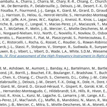
amballu, A.
,
Charra, J.
,
Charra, M.
,
Chary, R.-R.
,
Chiang, C.
,
Church,
, M.
,
De Bernardis, P.
,
Delabrouille, J.
,
Delouis, J.-M.
,
Desert, F.-X.
,
D
,
Fosalba, P.
,
Fourmond, J.-J.
,
Ganga, K.
,
Giard, M.
,
Girard, D.
,
Giraud
, J.
,
Harrison, D.
,
Helou, G.
,
Henrot-Versille, S.
,
Hernandez-Monteag
, K.M.
,
Jaffe, A.H.
,
Jones, W.C.
,
Kaplan, J.
,
Kneissl, R.
,
Knox, L.
,
Lagac
riche, B.
,
Leroy, C.
,
Longval, Y.
,
Macias-Perez, J.F.
,
Maciaszek, T.
,
Mac
, T.
,
McGehee, P.
,
Melin, J.-B.
,
Mercier, C.
,
Miville-Deschenes, M.-A
.
,
Norgaard-Nielsen, H.U.
,
North, C.
,
Noviello, F.
,
Novikov, D.
,
Osbor
erotto, L.
,
Piacentini, F.
,
Piat, M.
,
Plaszczynski, S.
,
Pointecouteau, E.
, C.
,
Ristorcelli, I.
,
Rocha, G.
,
Rosset, C.
,
Roudier, G.
,
Rowan-Robinso
rck, J.-L.
,
Stassi, P.
,
Stolyarov, V.
,
Stompor, R.
,
Sudiwala, R.
,
Sunyaev
uwen, B.-J.
,
Vibert, L.
,
Vibert, D.
,
Wade, L.A.
,
White, S.D.M.
,
Wieseme
ts. IV. First assessment of the High Frequency Instrument in-flight
, M.
,
Ashdown, M.
,
Aumont, J.
,
Banday, A.J.
,
Bartelmann, M.
,
Bartle
ond, J.R.
,
Borrill, J.
,
Bouchet, F.R.
,
Boulanger, F.
,
Bradshaw, T.
,
Buch
.
,
Chen, X.
,
Chiang, C.
,
Church, S.
,
Clements, D.L.
,
Colley, J.-M.
,
Colo
elabrouille, J.
,
Delouis, J.-M.
,
Desert, F.-X.
,
Dolag, K.
,
Dole, H.
,
Dore, 
,
Giard, M.
,
Girard, D.
,
Giraud-Héraud, Y.
,
Gispert, R.
,
Gorski, K.M.
,
G
.
,
Hernandez-Monteagudo, C.
,
Hildebrandt, S.R.
,
Hills, R.
,
Hivon, E.
issl, R.
,
Knox, L.
,
Kunz, M.
,
Lagache, G.
,
Lamarre, J.-M.
,
Lange, A.E.
,
-Perez, J.F.
,
MacTavish, C.J.
,
Maffei, B.
,
Mandolesi, N.
,
Mann, R.
,
Ma
elin, J.-B.
,
Mercier, C.
,
Mitra, S.
,
Miville-Deschenes, M.-A.
,
Moneti, 