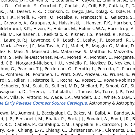
s, D.L.
,
Colombi, S.
,
Couchot, F.
,
Coulais, A.
,
Crill, B.P.
,
Cuttaia, F.
,
D
s, J.-M.
,
Desert, F.-X.
,
Dickinson, C.
,
Diego, J.M.
,
Dolag, K.
,
Dole, H.
,
en, H.K.
,
Finelli, F.
,
Forni, O.
,
Fosalba, P.
,
Franceschi, E.
,
Galeotta, S.
.
,
Gregorio, A.
,
Gruppuso, A.
,
Haissinski, J.
,
Hansen, F.K.
,
Harrison, 
ildebrandt, S.R.
,
Hivon, E.
,
Hobson, M.
,
Holmes, W.A.
,
Hornstrup, A.
vela, M.
,
Keihanen, E.
,
Keskitalo, R.
,
Kisner, T.S.
,
Kneissl, R.
,
Knox, L.
.
,
Laureijs, R.J.
,
Lawrence, C.R.
,
Leach, S.
,
Leahy, J.P.
,
Leonardi, R.
,
L
,
Macias-Perez, J.F.
,
MacTavish, C.J.
,
Maffei, B.
,
Maggio, G.
,
Maino, D.
ez, E.
,
Masi, S.
,
Massardi, M.
,
Matarrese, S.
,
Matthai, F.
,
Mazzotta, 
tra, S.
,
Miville-Deschenes, M.-A.
,
Moneti, A.
,
Montier, L.
,
Morgante,
ld, C.B.
,
Norgaard-Nielsen, H.U.
,
Noviello, F.
,
Novikov, D.
,
Novikov, I.
hon, G.
,
Pearson, T.J.
,
Perdereau, O.
,
Perotto, L.
,
Perrotta, F.
,
Piacent
G.
,
Ponthieu, N.
,
Poutanen, T.
,
Pratt, G.W.
,
Prezeau, G.
,
Prunet, S.
,
P
rdi, S.
,
Riller, T.
,
Ristorcelli, I.
,
Rocha, G.
,
Rosset, C.
,
Rowan-Robinso
,
Schaefer, B.M.
,
Scott, D.
,
Seiffert, M.D.
,
Shellard, P.
,
Smoot, G.F.
,
St
avagnacco, D.
,
Terenzi, L.
,
Toffolatti, L.
,
Tomasi, M.
,
Torre, J.-P.
,
Tris
a, P.
,
Villa, F.
,
Vittorio, N.
,
Wade, L.A.
,
Wandelt, B.D.
,
White, S.D.M.
,
 The Early Release Compact Source Catalogue.
Astronomy & Astrophysi
own, M.
,
Aumont, J.
,
Baccigalupi, C.
,
Baker, M.
,
Balbi, A.
,
Banday, A.
, J.-P.
,
Bersanelli, M.
,
Bhatia, R.
,
Bock, J.J.
,
Bonaldi, A.
,
Bond, J.R.
,
B
r, R.C.
,
Cabella, P.
,
Cantalupo, C.M.
,
Cappellini, B.
,
Cardoso, J.-F.
,
Ca
y, R.-R.
,
Chiang, L.-Y.
,
Chiang, C.
,
Christensen, P.R.
,
Clements, D.L.