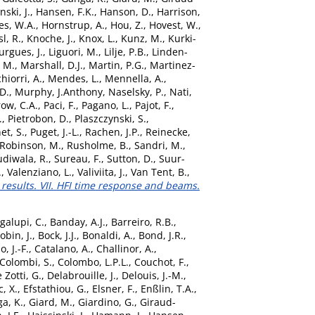
nski, J.
,
Hansen, F.K.
,
Hanson, D.
,
Harrison,
s, W.A.
,
Hornstrup, A.
,
Hou, Z.
,
Hovest, W.
,
l, R.
,
Knoche, J.
,
Knox, L.
,
Kunz, M.
,
Kurki-
urgues, J.
,
Liguori, M.
,
Lilje, P.B.
,
Linden-
 M.
,
Marshall, D.J.
,
Martin, P.G.
,
Martinez-
hiorri, A.
,
Mendes, L.
,
Mennella, A.
,
D.
,
Murphy, J.Anthony
,
Naselsky, P.
,
Nati,
ow, C.A.
,
Paci, F.
,
Pagano, L.
,
Pajot, F.
,
.
,
Pietrobon, D.
,
Plaszczynski, S.
,
et, S.
,
Puget, J.-L.
,
Rachen, J.P.
,
Reinecke,
Robinson, M.
,
Rusholme, B.
,
Sandri, M.
,
udiwala, R.
,
Sureau, F.
,
Sutton, D.
,
Suur-
.
,
Valenziano, L.
,
Valiviita, J.
,
Van Tent, B.
,
 results. VII. HFI time response and beams.
galupi, C.
,
Banday, A.J.
,
Barreiro, R.B.
,
obin, J.
,
Bock, J.J.
,
Bonaldi, A.
,
Bond, J.R.
,
, J.-F.
,
Catalano, A.
,
Challinor, A.
,
Colombi, S.
,
Colombo, L.P.L.
,
Couchot, F.
,
 Zotti, G.
,
Delabrouille, J.
,
Delouis, J.-M.
,
, X.
,
Efstathiou, G.
,
Elsner, F.
,
Enßlin, T.A.
,
a, K.
,
Giard, M.
,
Giardino, G.
,
Giraud-