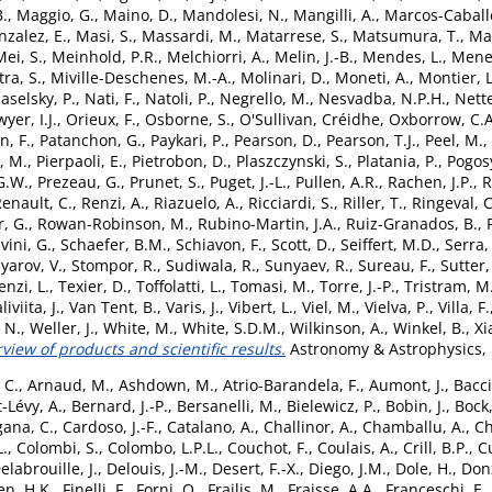
B.
,
Maggio, G.
,
Maino, D.
,
Mandolesi, N.
,
Mangilli, A.
,
Marcos-Caballe
zalez, E.
,
Masi, S.
,
Massardi, M.
,
Matarrese, S.
,
Matsumura, T.
,
Mat
Mei, S.
,
Meinhold, P.R.
,
Melchiorri, A.
,
Melin, J.-B.
,
Mendes, L.
,
Meneg
tra, S.
,
Miville-Deschenes, M.-A.
,
Molinari, D.
,
Moneti, A.
,
Montier, L
aselsky, P.
,
Nati, F.
,
Natoli, P.
,
Negrello, M.
,
Nesvadba, N.P.H.
,
Nette
yer, I.J.
,
Orieux, F.
,
Osborne, S.
,
O'Sullivan, Créidhe
,
Oxborrow, C.A
n, F.
,
Patanchon, G.
,
Paykari, P.
,
Pearson, D.
,
Pearson, T.J.
,
Peel, M.
,
, M.
,
Pierpaoli, E.
,
Pietrobon, D.
,
Plaszczynski, S.
,
Platania, P.
,
Pogos
 G.W.
,
Prezeau, G.
,
Prunet, S.
,
Puget, J.-L.
,
Pullen, A.R.
,
Rachen, J.P.
,
R
enault, C.
,
Renzi, A.
,
Riazuelo, A.
,
Ricciardi, S.
,
Riller, T.
,
Ringeval, C
, G.
,
Rowan-Robinson, M.
,
Rubino-Martin, J.A.
,
Ruiz-Granados, B.
,
vini, G.
,
Schaefer, B.M.
,
Schiavon, F.
,
Scott, D.
,
Seiffert, M.D.
,
Serra,
lyarov, V.
,
Stompor, R.
,
Sudiwala, R.
,
Sunyaev, R.
,
Sureau, F.
,
Sutter,
enzi, L.
,
Texier, D.
,
Toffolatti, L.
,
Tomasi, M.
,
Torre, J.-P.
,
Tristram, M
liviita, J.
,
Van Tent, B.
,
Varis, J.
,
Vibert, L.
,
Viel, M.
,
Vielva, P.
,
Villa, F.
 N.
,
Weller, J.
,
White, M.
,
White, S.D.M.
,
Wilkinson, A.
,
Winkel, B.
,
Xi
rview of products and scientific results.
Astronomy & Astrophysics, 
 C.
,
Arnaud, M.
,
Ashdown, M.
,
Atrio-Barandela, F.
,
Aumont, J.
,
Bacci
-Lévy, A.
,
Bernard, J.-P.
,
Bersanelli, M.
,
Bielewicz, P.
,
Bobin, J.
,
Bock, 
gana, C.
,
Cardoso, J.-F.
,
Catalano, A.
,
Challinor, A.
,
Chamballu, A.
,
Ch
L.
,
Colombi, S.
,
Colombo, L.P.L.
,
Couchot, F.
,
Coulais, A.
,
Crill, B.P.
,
Cu
elabrouille, J.
,
Delouis, J.-M.
,
Desert, F.-X.
,
Diego, J.M.
,
Dole, H.
,
Donz
en, H.K.
,
Finelli, F.
,
Forni, O.
,
Frailis, M.
,
Fraisse, A.A.
,
Franceschi, E.