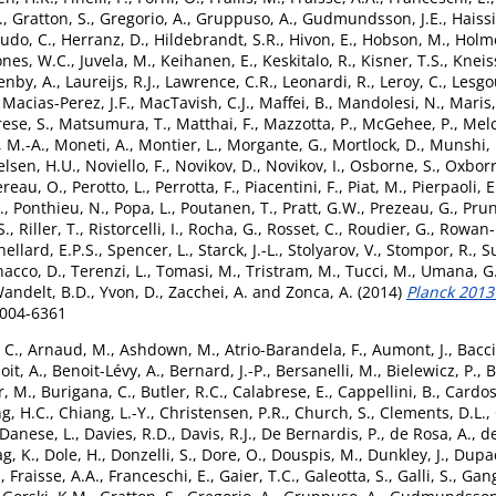
.
,
Gratton, S.
,
Gregorio, A.
,
Gruppuso, A.
,
Gudmundsson, J.E.
,
Haissi
udo, C.
,
Herranz, D.
,
Hildebrandt, S.R.
,
Hivon, E.
,
Hobson, M.
,
Holme
ones, W.C.
,
Juvela, M.
,
Keihanen, E.
,
Keskitalo, R.
,
Kisner, T.S.
,
Kneiss
enby, A.
,
Laureijs, R.J.
,
Lawrence, C.R.
,
Leonardi, R.
,
Leroy, C.
,
Lesgo
,
Macias-Perez, J.F.
,
MacTavish, C.J.
,
Maffei, B.
,
Mandolesi, N.
,
Maris,
ese, S.
,
Matsumura, T.
,
Matthai, F.
,
Mazzotta, P.
,
McGehee, P.
,
Melc
 M.-A.
,
Moneti, A.
,
Montier, L.
,
Morgante, G.
,
Mortlock, D.
,
Munshi, 
lsen, H.U.
,
Noviello, F.
,
Novikov, D.
,
Novikov, I.
,
Osborne, S.
,
Oxborr
reau, O.
,
Perotto, L.
,
Perrotta, F.
,
Piacentini, F.
,
Piat, M.
,
Pierpaoli, E
.
,
Ponthieu, N.
,
Popa, L.
,
Poutanen, T.
,
Pratt, G.W.
,
Prezeau, G.
,
Prun
S.
,
Riller, T.
,
Ristorcelli, I.
,
Rocha, G.
,
Rosset, C.
,
Roudier, G.
,
Rowan-
hellard, E.P.S.
,
Spencer, L.
,
Starck, J.-L.
,
Stolyarov, V.
,
Stompor, R.
,
S
acco, D.
,
Terenzi, L.
,
Tomasi, M.
,
Tristram, M.
,
Tucci, M.
,
Umana, G
andelt, B.D.
,
Yvon, D.
,
Zacchei, A.
and
Zonca, A.
(2014)
Planck 2013
0004-6361
 C.
,
Arnaud, M.
,
Ashdown, M.
,
Atrio-Barandela, F.
,
Aumont, J.
,
Bacci
oit, A.
,
Benoit-Lévy, A.
,
Bernard, J.-P.
,
Bersanelli, M.
,
Bielewicz, P.
,
B
, M.
,
Burigana, C.
,
Butler, R.C.
,
Calabrese, E.
,
Cappellini, B.
,
Cardoso
g, H.C.
,
Chiang, L.-Y.
,
Christensen, P.R.
,
Church, S.
,
Clements, D.L.
,
Danese, L.
,
Davies, R.D.
,
Davis, R.J.
,
De Bernardis, P.
,
de Rosa, A.
,
de
g, K.
,
Dole, H.
,
Donzelli, S.
,
Dore, O.
,
Douspis, M.
,
Dunkley, J.
,
Dupac
.
,
Fraisse, A.A.
,
Franceschi, E.
,
Gaier, T.C.
,
Galeotta, S.
,
Galli, S.
,
Gang