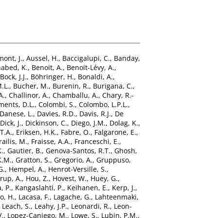
ont, J.
,
Aussel, H.
,
Baccigalupi, C.
,
Banday,
abed, K.
,
Benoit, A.
,
Benoit-Lévy, A.
,
Bock, J.J.
,
Böhringer, H.
,
Bonaldi, A.
,
.L.
,
Bucher, M.
,
Burenin, R.
,
Burigana, C.
,
A.
,
Challinor, A.
,
Chamballu, A.
,
Chary, R.-
ments, D.L.
,
Colombi, S.
,
Colombo, L.P.L.
,
Danese, L.
,
Davies, R.D.
,
Davis, R.J.
,
De
Dick, J.
,
Dickinson, C.
,
Diego, J.M.
,
Dolag, K.
,
T.A.
,
Eriksen, H.K.
,
Fabre, O.
,
Falgarone, E.
,
railis, M.
,
Fraisse, A.A.
,
Franceschi, E.
,
.
,
Gautier, B.
,
Genova-Santos, R.T.
,
Ghosh,
K.M.
,
Gratton, S.
,
Gregorio, A.
,
Gruppuso,
G.
,
Hempel, A.
,
Henrot-Versille, S.
,
rup, A.
,
Hou, Z.
,
Hovest, W.
,
Huey, G.
,
, P.
,
Kangaslahti, P.
,
Keihanen, E.
,
Kerp, J.
,
o, H.
,
Lacasa, F.
,
Lagache, G.
,
Lahteenmaki,
,
Leach, S.
,
Leahy, J.P.
,
Leonardi, R.
,
Leon-
V.
,
Lopez-Caniego, M.
,
Lowe, S.
,
Lubin, P.M.
,