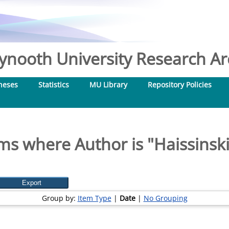
nooth University Research Arc
heses
Statistics
MU Library
Repository Policies
ms where Author is "
Haissinski,
Group by:
Item Type
|
Date
|
No Grouping