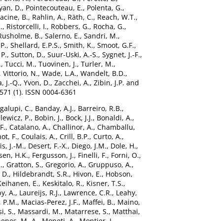
yan, D.
,
Pointecouteau, E.
,
Polenta, G.
,
acine, B.
,
Rahlin, A.
,
Räth, C.
,
Reach, W.T.
,
.
,
Ristorcelli, I.
,
Robbers, G.
,
Rocha, G.
,
Rusholme, B.
,
Salerno, E.
,
Sandri, M.
,
 P.
,
Shellard, E.P.S.
,
Smith, K.
,
Smoot, G.F.
,
 P.
,
Sutton, D.
,
Suur-Uski, A.-S.
,
Sygnet, J.-F.
,
.
,
Tucci, M.
,
Tuovinen, J.
,
Turler, M.
,
,
Vittorio, N.
,
Wade, L.A.
,
Wandelt, B.D.
,
a, J.-Q.
,
Yvon, D.
,
Zacchei, A.
,
Zibin, J.P.
and
571 (1). ISSN 0004-6361
galupi, C.
,
Banday, A.J.
,
Barreiro, R.B.
,
lewicz, P.
,
Bobin, J.
,
Bock, J.J.
,
Bonaldi, A.
,
F.
,
Catalano, A.
,
Challinor, A.
,
Chamballu,
ot, F.
,
Coulais, A.
,
Crill, B.P.
,
Curto, A.
,
s, J.-M.
,
Desert, F.-X.
,
Diego, J.M.
,
Dole, H.
,
sen, H.K.
,
Fergusson, J.
,
Finelli, F.
,
Forni, O.
,
.
,
Gratton, S.
,
Gregorio, A.
,
Gruppuso, A.
,
 D.
,
Hildebrandt, S.R.
,
Hivon, E.
,
Hobson,
Keihanen, E.
,
Keskitalo, R.
,
Kisner, T.S.
,
y, A.
,
Laureijs, R.J.
,
Lawrence, C.R.
,
Leahy,
, P.M.
,
Macias-Perez, J.F.
,
Maffei, B.
,
Maino,
i, S.
,
Massardi, M.
,
Matarrese, S.
,
Matthai,
henes, M.-A.
,
Moneti, A.
,
Montier, L.
,