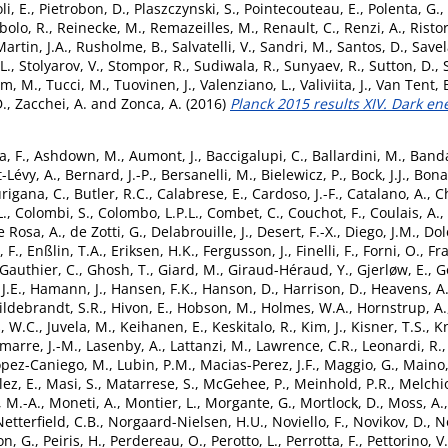
li, E.
,
Pietrobon, D.
,
Plaszczynski, S.
,
Pointecouteau, E.
,
Polenta, G.
,
bolo, R.
,
Reinecke, M.
,
Remazeilles, M.
,
Renault, C.
,
Renzi, A.
,
Ristor
artin, J.A.
,
Rusholme, B.
,
Salvatelli, V.
,
Sandri, M.
,
Santos, D.
,
Savel
L.
,
Stolyarov, V.
,
Stompor, R.
,
Sudiwala, R.
,
Sunyaev, R.
,
Sutton, D.
,
am, M.
,
Tucci, M.
,
Tuovinen, J.
,
Valenziano, L.
,
Valiviita, J.
,
Van Tent, 
D.
,
Zacchei, A.
and
Zonca, A.
(2016)
Planck 2015 results XIV. Dark en
a, F.
,
Ashdown, M.
,
Aumont, J.
,
Baccigalupi, C.
,
Ballardini, M.
,
Banda
-Lévy, A.
,
Bernard, J.-P.
,
Bersanelli, M.
,
Bielewicz, P.
,
Bock, J.J.
,
Bonal
rigana, C.
,
Butler, R.C.
,
Calabrese, E.
,
Cardoso, J.-F.
,
Catalano, A.
,
Ch
L.
,
Colombi, S.
,
Colombo, L.P.L.
,
Combet, C.
,
Couchot, F.
,
Coulais, A.
,
e Rosa, A.
,
de Zotti, G.
,
Delabrouille, J.
,
Desert, F.-X.
,
Diego, J.M.
,
Dol
, F.
,
Enßlin, T.A.
,
Eriksen, H.K.
,
Fergusson, J.
,
Finelli, F.
,
Forni, O.
,
Fra
Gauthier, C.
,
Ghosh, T.
,
Giard, M.
,
Giraud-Héraud, Y.
,
Gjerløw, E.
,
G
.E.
,
Hamann, J.
,
Hansen, F.K.
,
Hanson, D.
,
Harrison, D.
,
Heavens, A.
ildebrandt, S.R.
,
Hivon, E.
,
Hobson, M.
,
Holmes, W.A.
,
Hornstrup, A.
, W.C.
,
Juvela, M.
,
Keihanen, E.
,
Keskitalo, R.
,
Kim, J.
,
Kisner, T.S.
,
Kn
marre, J.-M.
,
Lasenby, A.
,
Lattanzi, M.
,
Lawrence, C.R.
,
Leonardi, R.
opez-Caniego, M.
,
Lubin, P.M.
,
Macias-Perez, J.F.
,
Maggio, G.
,
Maino,
ez, E.
,
Masi, S.
,
Matarrese, S.
,
McGehee, P.
,
Meinhold, P.R.
,
Melchio
 M.-A.
,
Moneti, A.
,
Montier, L.
,
Morgante, G.
,
Mortlock, D.
,
Moss, A.
Netterfield, C.B.
,
Norgaard-Nielsen, H.U.
,
Noviello, F.
,
Novikov, D.
,
No
n, G.
,
Peiris, H.
,
Perdereau, O.
,
Perotto, L.
,
Perrotta, F.
,
Pettorino, V.