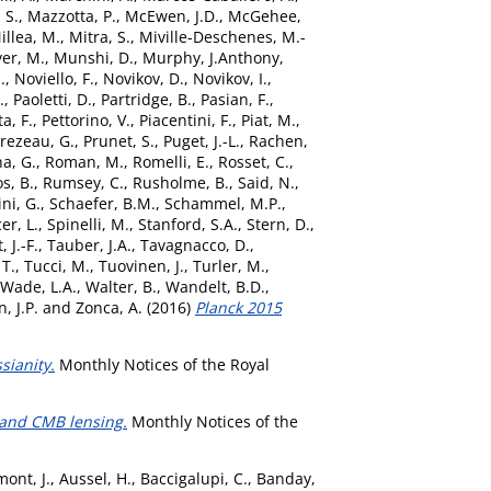
 S.
,
Mazzotta, P.
,
McEwen, J.D.
,
McGehee,
illea, M.
,
Mitra, S.
,
Miville-Deschenes, M.-
er, M.
,
Munshi, D.
,
Murphy, J.Anthony
,
.
,
Noviello, F.
,
Novikov, D.
,
Novikov, I.
,
.
,
Paoletti, D.
,
Partridge, B.
,
Pasian, F.
,
a, F.
,
Pettorino, V.
,
Piacentini, F.
,
Piat, M.
,
rezeau, G.
,
Prunet, S.
,
Puget, J.-L.
,
Rachen,
a, G.
,
Roman, M.
,
Romelli, E.
,
Rosset, C.
,
s, B.
,
Rumsey, C.
,
Rusholme, B.
,
Said, N.
,
ni, G.
,
Schaefer, B.M.
,
Schammel, M.P.
,
er, L.
,
Spinelli, M.
,
Stanford, S.A.
,
Stern, D.
,
 J.-F.
,
Tauber, J.A.
,
Tavagnacco, D.
,
 T.
,
Tucci, M.
,
Tuovinen, J.
,
Turler, M.
,
Wade, L.A.
,
Walter, B.
,
Wandelt, B.D.
,
n, J.P.
and
Zonca, A.
(2016)
Planck 2015
ianity.
Monthly Notices of the Royal
 and CMB lensing.
Monthly Notices of the
ont, J.
,
Aussel, H.
,
Baccigalupi, C.
,
Banday,