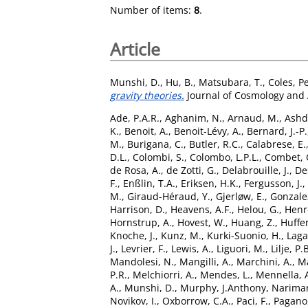
Number of items:
8
.
Article
Munshi, D.
,
Hu, B.
,
Matsubara, T.
,
Coles, P
gravity theories.
Journal of Cosmology and A
Ade, P.A.R.
,
Aghanim, N.
,
Arnaud, M.
,
Ashd
K.
,
Benoit, A.
,
Benoit-Lévy, A.
,
Bernard, J.-P.
M.
,
Burigana, C.
,
Butler, R.C.
,
Calabrese, E.
D.L.
,
Colombi, S.
,
Colombo, L.P.L.
,
Combet, 
de Rosa, A.
,
de Zotti, G.
,
Delabrouille, J.
,
Des
F.
,
Enßlin, T.A.
,
Eriksen, H.K.
,
Fergusson, J.
,
M.
,
Giraud-Héraud, Y.
,
Gjerløw, E.
,
Gonzale
Harrison, D.
,
Heavens, A.F.
,
Helou, G.
,
Henro
Hornstrup, A.
,
Hovest, W.
,
Huang, Z.
,
Huffe
Knoche, J.
,
Kunz, M.
,
Kurki-Suonio, H.
,
Laga
J.
,
Levrier, F.
,
Lewis, A.
,
Liguori, M.
,
Lilje, P.
Mandolesi, N.
,
Mangilli, A.
,
Marchini, A.
,
Ma
P.R.
,
Melchiorri, A.
,
Mendes, L.
,
Mennella, 
A.
,
Munshi, D.
,
Murphy, J.Anthony
,
Nariman
Novikov, I.
,
Oxborrow, C.A.
,
Paci, F.
,
Pagano,