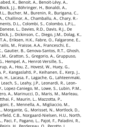
abed, K.
,
Benoit, A.
,
Benoit-Lévy, A.
,
Bock, J.J.
,
Böhringer, H.
,
Bonaldi, A.
,
.L.
,
Bucher, M.
,
Burenin, R.
,
Burigana, C.
,
A.
,
Challinor, A.
,
Chamballu, A.
,
Chary, R.-
ments, D.L.
,
Colombi, S.
,
Colombo, L.P.L.
,
Danese, L.
,
Davies, R.D.
,
Davis, R.J.
,
De
Dick, J.
,
Dickinson, C.
,
Diego, J.M.
,
Dolag, K.
,
T.A.
,
Eriksen, H.K.
,
Fabre, O.
,
Falgarone, E.
,
railis, M.
,
Fraisse, A.A.
,
Franceschi, E.
,
.
,
Gautier, B.
,
Genova-Santos, R.T.
,
Ghosh,
K.M.
,
Gratton, S.
,
Gregorio, A.
,
Gruppuso,
G.
,
Hempel, A.
,
Henrot-Versille, S.
,
rup, A.
,
Hou, Z.
,
Hovest, W.
,
Huey, G.
,
, P.
,
Kangaslahti, P.
,
Keihanen, E.
,
Kerp, J.
,
o, H.
,
Lacasa, F.
,
Lagache, G.
,
Lahteenmaki,
,
Leach, S.
,
Leahy, J.P.
,
Leonardi, R.
,
Leon-
V.
,
Lopez-Caniego, M.
,
Lowe, S.
,
Lubin, P.M.
,
ro, A.
,
Marinucci, D.
,
Maris, M.
,
Marleau,
thai, F.
,
Maurin, L.
,
Mazzotta, P.
,
oni, E.
,
Mennella, A.
,
Migliaccio, M.
,
.
,
Morgante, G.
,
Morisset, N.
,
Mortlock, D.
,
rfield, C.B.
,
Norgaard-Nielsen, H.U.
,
North,
.
,
Paci, F.
,
Pagano, L.
,
Pajot, F.
,
Paladini, R.
,
Peiris, H.
,
Perdereau, O.
,
Perotto, L.
,