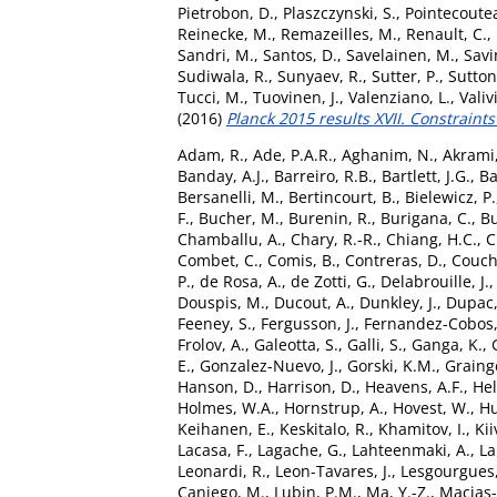
Pietrobon, D.
,
Plaszczynski, S.
,
Pointecoutea
Reinecke, M.
,
Remazeilles, M.
,
Renault, C.
,
Sandri, M.
,
Santos, D.
,
Savelainen, M.
,
Savi
Sudiwala, R.
,
Sunyaev, R.
,
Sutter, P.
,
Sutton
Tucci, M.
,
Tuovinen, J.
,
Valenziano, L.
,
Valivi
(2016)
Planck 2015 results XVII. Constraint
Adam, R.
,
Ade, P.A.R.
,
Aghanim, N.
,
Akrami,
Banday, A.J.
,
Barreiro, R.B.
,
Bartlett, J.G.
,
Ba
Bersanelli, M.
,
Bertincourt, B.
,
Bielewicz, P.
F.
,
Bucher, M.
,
Burenin, R.
,
Burigana, C.
,
Bu
Chamballu, A.
,
Chary, R.-R.
,
Chiang, H.C.
,
C
Combet, C.
,
Comis, B.
,
Contreras, D.
,
Coucho
P.
,
de Rosa, A.
,
de Zotti, G.
,
Delabrouille, J.
Douspis, M.
,
Ducout, A.
,
Dunkley, J.
,
Dupac,
Feeney, S.
,
Fergusson, J.
,
Fernandez-Cobos,
Frolov, A.
,
Galeotta, S.
,
Galli, S.
,
Ganga, K.
,
E.
,
Gonzalez-Nuevo, J.
,
Gorski, K.M.
,
Grainge
Hanson, D.
,
Harrison, D.
,
Heavens, A.F.
,
Hel
Holmes, W.A.
,
Hornstrup, A.
,
Hovest, W.
,
Hu
Keihanen, E.
,
Keskitalo, R.
,
Khamitov, I.
,
Kii
Lacasa, F.
,
Lagache, G.
,
Lahteenmaki, A.
,
La
Leonardi, R.
,
Leon-Tavares, J.
,
Lesgourgues,
Caniego, M.
,
Lubin, P.M.
,
Ma, Y.-Z.
,
Macias-P