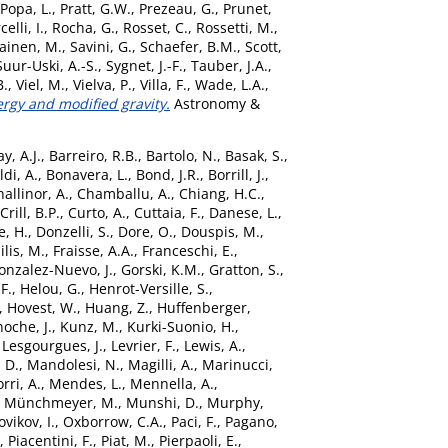
Popa, L.
,
Pratt, G.W.
,
Prezeau, G.
,
Prunet,
celli, I.
,
Rocha, G.
,
Rosset, C.
,
Rossetti, M.
,
ainen, M.
,
Savini, G.
,
Schaefer, B.M.
,
Scott,
Suur-Uski, A.-S.
,
Sygnet, J.-F.
,
Tauber, J.A.
,
B.
,
Viel, M.
,
Vielva, P.
,
Villa, F.
,
Wade, L.A.
,
ergy and modified gravity.
Astronomy &
y, A.J.
,
Barreiro, R.B.
,
Bartolo, N.
,
Basak, S.
,
di, A.
,
Bonavera, L.
,
Bond, J.R.
,
Borrill, J.
,
allinor, A.
,
Chamballu, A.
,
Chiang, H.C.
,
Crill, B.P.
,
Curto, A.
,
Cuttaia, F.
,
Danese, L.
,
e, H.
,
Donzelli, S.
,
Dore, O.
,
Douspis, M.
,
ilis, M.
,
Fraisse, A.A.
,
Franceschi, E.
,
onzalez-Nuevo, J.
,
Gorski, K.M.
,
Gratton, S.
,
F.
,
Helou, G.
,
Henrot-Versille, S.
,
,
Hovest, W.
,
Huang, Z.
,
Huffenberger,
oche, J.
,
Kunz, M.
,
Kurki-Suonio, H.
,
,
Lesgourgues, J.
,
Levrier, F.
,
Lewis, A.
,
 D.
,
Mandolesi, N.
,
Magilli, A.
,
Marinucci,
rri, A.
,
Mendes, L.
,
Mennella, A.
,
,
Münchmeyer, M.
,
Munshi, D.
,
Murphy,
vikov, I.
,
Oxborrow, C.A.
,
Paci, F.
,
Pagano,
,
Piacentini, F.
,
Piat, M.
,
Pierpaoli, E.
,