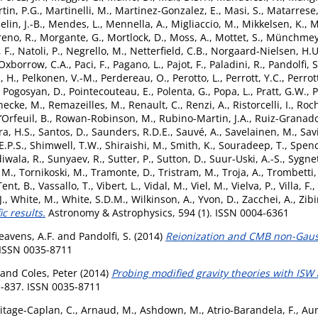
tin, P.G.
,
Martinelli, M.
,
Martinez-Gonzalez, E.
,
Masi, S.
,
Matarrese,
lin, J.-B.
,
Mendes, L.
,
Mennella, A.
,
Migliaccio, M.
,
Mikkelsen, K.
,
M
eno, R.
,
Morgante, G.
,
Mortlock, D.
,
Moss, A.
,
Mottet, S.
,
Münchmey
 F.
,
Natoli, P.
,
Negrello, M.
,
Netterfield, C.B.
,
Norgaard-Nielsen, H.U
Oxborrow, C.A.
,
Paci, F.
,
Pagano, L.
,
Pajot, F.
,
Paladini, R.
,
Pandolfi, S
, H.
,
Pelkonen, V.-M.
,
Perdereau, O.
,
Perotto, L.
,
Perrott, Y.C.
,
Perrott
,
Pogosyan, D.
,
Pointecouteau, E.
,
Polenta, G.
,
Popa, L.
,
Pratt, G.W.
,
P
necke, M.
,
Remazeilles, M.
,
Renault, C.
,
Renzi, A.
,
Ristorcelli, I.
,
Roch
’Orfeuil, B.
,
Rowan-Robinson, M.
,
Rubino-Martin, J.A.
,
Ruiz-Granado
a, H.S.
,
Santos, D.
,
Saunders, R.D.E.
,
Sauvé, A.
,
Savelainen, M.
,
Savi
E.P.S.
,
Shimwell, T.W.
,
Shiraishi, M.
,
Smith, K.
,
Souradeep, T.
,
Spenc
iwala, R.
,
Sunyaev, R.
,
Sutter, P.
,
Sutton, D.
,
Suur-Uski, A.-S.
,
Sygnet,
 M.
,
Tornikoski, M.
,
Tramonte, D.
,
Tristram, M.
,
Troja, A.
,
Trombetti,
ent, B.
,
Vassallo, T.
,
Vibert, L.
,
Vidal, M.
,
Viel, M.
,
Vielva, P.
,
Villa, F.
,
J.
,
White, M.
,
White, S.D.M.
,
Wilkinson, A.
,
Yvon, D.
,
Zacchei, A.
,
Zibi
c results.
Astronomy & Astrophysics, 594 (1). ISSN 0004-6361
eavens, A.F.
and
Pandolfi, S.
(2014)
Reionization and CMB non-Gauss
. ISSN 0035-8711
and
Coles, Peter
(2014)
Probing modified gravity theories with ISW
21-837. ISSN 0035-8711
itage-Caplan, C.
,
Arnaud, M.
,
Ashdown, M.
,
Atrio-Barandela, F.
,
Aum