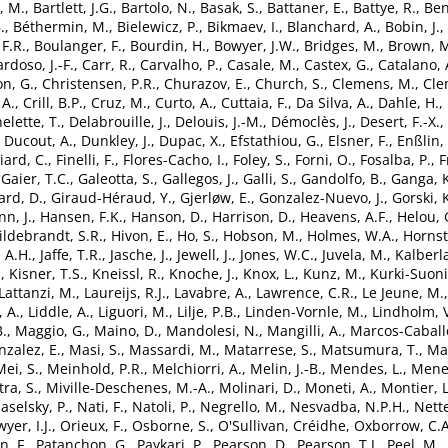
, M.
,
Bartlett, J.G.
,
Bartolo, N.
,
Basak, S.
,
Battaner, E.
,
Battye, R.
,
Ben
.
,
Béthermin, M.
,
Bielewicz, P.
,
Bikmaev, I.
,
Blanchard, A.
,
Bobin, J.
,
F.R.
,
Boulanger, F.
,
Bourdin, H.
,
Bowyer, J.W.
,
Bridges, M.
,
Brown, M
rdoso, J.-F.
,
Carr, R.
,
Carvalho, P.
,
Casale, M.
,
Castex, G.
,
Catalano, 
n, G.
,
Christensen, P.R.
,
Churazov, E.
,
Church, S.
,
Clemens, M.
,
Cle
 A.
,
Crill, B.P.
,
Cruz, M.
,
Curto, A.
,
Cuttaia, F.
,
Da Silva, A.
,
Dahle, H.
,
elette, T.
,
Delabrouille, J.
,
Delouis, J.-M.
,
Démoclès, J.
,
Desert, F.-X.
,
,
Ducout, A.
,
Dunkley, J.
,
Dupac, X.
,
Efstathiou, G.
,
Elsner, F.
,
Enßlin, 
liard, C.
,
Finelli, F.
,
Flores-Cacho, I.
,
Foley, S.
,
Forni, O.
,
Fosalba, P.
,
F
,
Gaier, T.C.
,
Galeotta, S.
,
Gallegos, J.
,
Galli, S.
,
Gandolfo, B.
,
Ganga, K
ard, D.
,
Giraud-Héraud, Y.
,
Gjerløw, E.
,
Gonzalez-Nuevo, J.
,
Gorski, 
n, J.
,
Hansen, F.K.
,
Hanson, D.
,
Harrison, D.
,
Heavens, A.F.
,
Helou, 
ildebrandt, S.R.
,
Hivon, E.
,
Ho, S.
,
Hobson, M.
,
Holmes, W.A.
,
Hornst
, A.H.
,
Jaffe, T.R.
,
Jasche, J.
,
Jewell, J.
,
Jones, W.C.
,
Juvela, M.
,
Kalberla
.
,
Kisner, T.S.
,
Kneissl, R.
,
Knoche, J.
,
Knox, L.
,
Kunz, M.
,
Kurki-Suoni
Lattanzi, M.
,
Laureijs, R.J.
,
Lavabre, A.
,
Lawrence, C.R.
,
Le Jeune, M.
, A.
,
Liddle, A.
,
Liguori, M.
,
Lilje, P.B.
,
Linden-Vornle, M.
,
Lindholm, 
B.
,
Maggio, G.
,
Maino, D.
,
Mandolesi, N.
,
Mangilli, A.
,
Marcos-Caballe
zalez, E.
,
Masi, S.
,
Massardi, M.
,
Matarrese, S.
,
Matsumura, T.
,
Mat
Mei, S.
,
Meinhold, P.R.
,
Melchiorri, A.
,
Melin, J.-B.
,
Mendes, L.
,
Meneg
tra, S.
,
Miville-Deschenes, M.-A.
,
Molinari, D.
,
Moneti, A.
,
Montier, L
aselsky, P.
,
Nati, F.
,
Natoli, P.
,
Negrello, M.
,
Nesvadba, N.P.H.
,
Nette
yer, I.J.
,
Orieux, F.
,
Osborne, S.
,
O'Sullivan, Créidhe
,
Oxborrow, C.A
n, F.
,
Patanchon, G.
,
Paykari, P.
,
Pearson, D.
,
Pearson, T.J.
,
Peel, M.
,