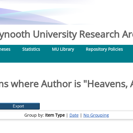
nooth University Research Arc
heses
Statistics
MU Library
Repository Policies
ms where Author is "
Heavens, A
Group by:
Item Type
|
Date
|
No Grouping