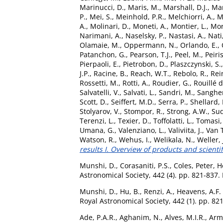
Marinucci, D.
,
Maris, M.
,
Marshall, D.J.
,
Mar
P.
,
Mei, S.
,
Meinhold, P.R.
,
Melchiorri, A.
,
Me
A.
,
Molinari, D.
,
Moneti, A.
,
Montier, L.
,
Mor
Narimani, A.
,
Naselsky, P.
,
Nastasi, A.
,
Nati,
Olamaie, M.
,
Oppermann, N.
,
Orlando, E.
,
Patanchon, G.
,
Pearson, T.J.
,
Peel, M.
,
Peiris
Pierpaoli, E.
,
Pietrobon, D.
,
Plaszczynski, S.
J.P.
,
Racine, B.
,
Reach, W.T.
,
Rebolo, R.
,
Rei
Rossetti, M.
,
Rotti, A.
,
Roudier, G.
,
Rouillé d
Salvatelli, V.
,
Salvati, L.
,
Sandri, M.
,
Sangher
Scott, D.
,
Seiffert, M.D.
,
Serra, P.
,
Shellard, 
Stolyarov, V.
,
Stompor, R.
,
Strong, A.W.
,
Sud
Terenzi, L.
,
Texier, D.
,
Toffolatti, L.
,
Tomasi,
Umana, G.
,
Valenziano, L.
,
Valiviita, J.
,
Van T
Watson, R.
,
Wehus, I.
,
Welikala, N.
,
Weller, 
results I. Overview of products and scientifi
Munshi, D.
,
Corasaniti, P.S.
,
Coles, Peter
,
H
Astronomical Society, 442 (4). pp. 821-837
Munshi, D.
,
Hu, B.
,
Renzi, A.
,
Heavens, A.F.
Royal Astronomical Society, 442 (1). pp. 8
Ade, P.A.R.
,
Aghanim, N.
,
Alves, M.I.R.
,
Arm