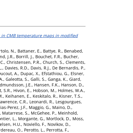
 in CMB temperature maps in modified
tolo, N.
,
Battaner, E.
,
Battye, R.
,
Benabed,
nd, J.R.
,
Borrill, J.
,
Bouchet, F.R.
,
Bucher,
.C.
,
Christensen, P.R.
,
Church, S.
,
Clements,
L.
,
Davies, R.D.
,
Davis, R.J.
,
De Bernardis, P.
,
ucout, A.
,
Dupac, X.
,
Efstathiou, G.
,
Elsner,
A.
,
Galeotta, S.
,
Galli, S.
,
Ganga, K.
,
Giard,
dmundsson, J.E.
,
Hansen, F.K.
,
Hanson, D.
,
, S.R.
,
Hivon, E.
,
Hobson, M.
,
Holmes, W.A.
,
M.
,
Keihanen, E.
,
Keskitalo, R.
,
Kisner, T.S.
,
awrence, C.R.
,
Leonardi, R.
,
Lesgourgues,
as-Perez, J.F.
,
Maggio, G.
,
Maino, D.
,
,
Matarrese, S.
,
McGehee, P.
,
Meinhold,
ntier, L.
,
Morgante, G.
,
Mortlock, D.
,
Moss,
elsen, H.U.
,
Noviello, F.
,
Novikov, D.
,
rdereau, O.
,
Perotto, L.
,
Perrotta, F.
,