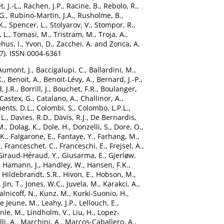
, J.-L.
,
Rachen, J.P.
,
Racine, B.
,
Rebolo, R.
,
G.
,
Rubino-Martin, J.A.
,
Rusholme, B.
,
K.
,
Spencer, L.
,
Stolyarov, V.
,
Stompor, R.
,
, L.
,
Tomasi, M.
,
Tristram, M.
,
Troja, A.
,
hus, I.
,
Yvon, D.
,
Zacchei, A.
and
Zonca, A.
7). ISSN 0004-6361
Aumont, J.
,
Baccigalupi, C.
,
Ballardini, M.
,
.
,
Benoit, A.
,
Benoit-Lévy, A.
,
Bernard, J.-P.
,
, J.R.
,
Borrill, J.
,
Bouchet, F.R.
,
Boulanger,
Castex, G.
,
Catalano, A.
,
Challinor, A.
,
ents, D.L.
,
Colombi, S.
,
Colombo, L.P.L.
,
L.
,
Davies, R.D.
,
Davis, R.J.
,
De Bernardis,
M.
,
Dolag, K.
,
Dole, H.
,
Donzelli, S.
,
Dore, O.
,
.K.
,
Falgarone, E.
,
Fantaye, Y.
,
Farhang, M.
,
.
,
Franceschet, C.
,
Franceschi, E.
,
Frejsel, A.
,
Giraud-Héraud, Y.
,
Giusarma, E.
,
Gjerløw,
,
Hamann, J.
,
Handley, W.
,
Hansen, F.K.
,
,
Hildebrandt, S.R.
,
Hivon, E.
,
Hobson, M.
,
,
Jin, T.
,
Jones, W.C.
,
Juvela, M.
,
Karakci, A.
,
lnicoff, N.
,
Kunz, M.
,
Kurki-Suonio, H.
,
e Jeune, M.
,
Leahy, J.P.
,
Lellouch, E.
,
nle, M.
,
Lindholm, V.
,
Liu, H.
,
Lopez-
li, A.
,
Marchini, A.
,
Marcos-Caballero, A.
,