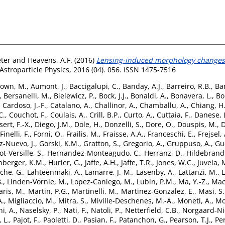
eter
and
Heavens, A.F.
(2016)
Lensing-induced morphology changes
stroparticle Physics, 2016 (04). 056. ISSN 1475-7516
own, M.
,
Aumont, J.
,
Baccigalupi, C.
,
Banday, A.J.
,
Barreiro, R.B.
,
Bar
,
Bersanelli, M.
,
Bielewicz, P.
,
Bock, J.J.
,
Bonaldi, A.
,
Bonavera, L.
,
Bo
,
Cardoso, J.-F.
,
Catalano, A.
,
Challinor, A.
,
Chamballu, A.
,
Chiang, H
C.
,
Couchot, F.
,
Coulais, A.
,
Crill, B.P.
,
Curto, A.
,
Cuttaia, F.
,
Danese, 
ert, F.-X.
,
Diego, J.M.
,
Dole, H.
,
Donzelli, S.
,
Dore, O.
,
Douspis, M.
,
D
Finelli, F.
,
Forni, O.
,
Frailis, M.
,
Fraisse, A.A.
,
Franceschi, E.
,
Frejsel, 
z-Nuevo, J.
,
Gorski, K.M.
,
Gratton, S.
,
Gregorio, A.
,
Gruppuso, A.
,
Gu
t-Versille, S.
,
Hernandez-Monteagudo, C.
,
Herranz, D.
,
Hildebrandt
nberger, K.M.
,
Hurier, G.
,
Jaffe, A.H.
,
Jaffe, T.R.
,
Jones, W.C.
,
Juvela, 
che, G.
,
Lahteenmaki, A.
,
Lamarre, J.-M.
,
Lasenby, A.
,
Lattanzi, M.
,
L
B.
,
Linden-Vornle, M.
,
Lopez-Caniego, M.
,
Lubin, P.M.
,
Ma, Y.-Z.
,
Maci
ris, M.
,
Martin, P.G.
,
Martinelli, M.
,
Martinez-Gonzalez, E.
,
Masi, S.
A.
,
Migliaccio, M.
,
Mitra, S.
,
Miville-Deschenes, M.-A.
,
Moneti, A.
,
Mo
i, A.
,
Naselsky, P.
,
Nati, F.
,
Natoli, P.
,
Netterfield, C.B.
,
Norgaard-Ni
 L.
,
Pajot, F.
,
Paoletti, D.
,
Pasian, F.
,
Patanchon, G.
,
Pearson, T.J.
,
Pe