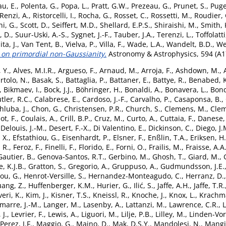
u, E.
,
Polenta, G.
,
Popa, L.
,
Pratt, G.W.
,
Prezeau, G.
,
Prunet, S.
,
Puget
Renzi, A.
,
Ristorcelli, I.
,
Rocha, G.
,
Rosset, C.
,
Rossetti, M.
,
Roudier, 
ni, G.
,
Scott, D.
,
Seiffert, M.D.
,
Shellard, E.P.S.
,
Shiraishi, M.
,
Smith, 
, D.
,
Suur-Uski, A.-S.
,
Sygnet, J.-F.
,
Tauber, J.A.
,
Terenzi, L.
,
Toffolatti
ita, J.
,
Van Tent, B.
,
Vielva, P.
,
Villa, F.
,
Wade, L.A.
,
Wandelt, B.D.
,
We
s on primordial non-Gaussianity.
Astronomy & Astrophysics, 594 (A1
 Y.
,
Alves, M.I.R.
,
Argueso, F.
,
Arnaud, M.
,
Arroja, F.
,
Ashdown, M.
,
rtolo, N.
,
Basak, S.
,
Battaglia, P.
,
Battaner, E.
,
Battye, R.
,
Benabed, K
,
Bikmaev, I.
,
Bock, J.J.
,
Böhringer, H.
,
Bonaldi, A.
,
Bonavera, L.
,
Bond
tler, R.C.
,
Calabrese, E.
,
Cardoso, J.-F.
,
Carvalho, P.
,
Casaponsa, B.
,
hluba, J.
,
Chon, G.
,
Christensen, P.R.
,
Church, S.
,
Clemens, M.
,
Clem
t, F.
,
Coulais, A.
,
Crill, B.P.
,
Cruz, M.
,
Curto, A.
,
Cuttaia, F.
,
Danese, 
,
Delouis, J.-M.
,
Desert, F.-X.
,
Di Valentino, E.
,
Dickinson, C.
,
Diego, J.
 X.
,
Efstathiou, G.
,
Eisenhardt, P.
,
Elsner, F.
,
Enßlin, T.A.
,
Eriksen, H
 R.
,
Feroz, F.
,
Finelli, F.
,
Florido, E.
,
Forni, O.
,
Frailis, M.
,
Fraisse, A.A
Gautier, B.
,
Genova-Santos, R.T.
,
Gerbino, M.
,
Ghosh, T.
,
Giard, M.
,
, K.J.B.
,
Gratton, S.
,
Gregorio, A.
,
Gruppuso, A.
,
Gudmundsson, J.E.
ou, G.
,
Henrot-Versille, S.
,
Hernandez-Monteagudo, C.
,
Herranz, D.
ang, Z.
,
Huffenberger, K.M.
,
Hurier, G.
,
Ilić, S.
,
Jaffe, A.H.
,
Jaffe, T.R.
veri, K.
,
Kim, J.
,
Kisner, T.S.
,
Kneissl, R.
,
Knoche, J.
,
Knox, L.
,
Krachma
marre, J.-M.
,
Langer, M.
,
Lasenby, A.
,
Lattanzi, M.
,
Lawrence, C.R.
,
L
 J.
,
Levrier, F.
,
Lewis, A.
,
Liguori, M.
,
Lilje, P.B.
,
Lilley, M.
,
Linden-Vor
erez, J.F.
,
Maggio, G.
,
Maino, D.
,
Mak, D.S.Y.
,
Mandolesi, N.
,
Mangil