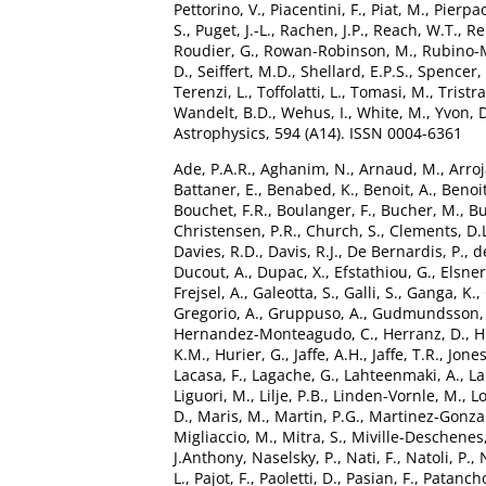
Pettorino, V.
,
Piacentini, F.
,
Piat, M.
,
Pierpao
S.
,
Puget, J.-L.
,
Rachen, J.P.
,
Reach, W.T.
,
Re
Roudier, G.
,
Rowan-Robinson, M.
,
Rubino-M
D.
,
Seiffert, M.D.
,
Shellard, E.P.S.
,
Spencer, 
Terenzi, L.
,
Toffolatti, L.
,
Tomasi, M.
,
Tristr
Wandelt, B.D.
,
Wehus, I.
,
White, M.
,
Yvon, 
Astrophysics, 594 (A14). ISSN 0004-6361
Ade, P.A.R.
,
Aghanim, N.
,
Arnaud, M.
,
Arroj
Battaner, E.
,
Benabed, K.
,
Benoit, A.
,
Benoit
Bouchet, F.R.
,
Boulanger, F.
,
Bucher, M.
,
Bu
Christensen, P.R.
,
Church, S.
,
Clements, D.
Davies, R.D.
,
Davis, R.J.
,
De Bernardis, P.
,
d
Ducout, A.
,
Dupac, X.
,
Efstathiou, G.
,
Elsner
Frejsel, A.
,
Galeotta, S.
,
Galli, S.
,
Ganga, K.
,
Gregorio, A.
,
Gruppuso, A.
,
Gudmundsson, J
Hernandez-Monteagudo, C.
,
Herranz, D.
,
H
K.M.
,
Hurier, G.
,
Jaffe, A.H.
,
Jaffe, T.R.
,
Jones
Lacasa, F.
,
Lagache, G.
,
Lahteenmaki, A.
,
La
Liguori, M.
,
Lilje, P.B.
,
Linden-Vornle, M.
,
L
D.
,
Maris, M.
,
Martin, P.G.
,
Martinez-Gonzal
Migliaccio, M.
,
Mitra, S.
,
Miville-Deschenes,
J.Anthony
,
Naselsky, P.
,
Nati, F.
,
Natoli, P.
,
L.
,
Pajot, F.
,
Paoletti, D.
,
Pasian, F.
,
Patancho