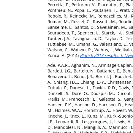
Perrotta, F.
,
Pettorino, V.
,
Piacentini, F.
,
Piat
Ponthieu, N.
,
Popa, L.
,
Poutanen, T.
,
Pratt,
Rebolo, R.
,
Reinecke, M.
,
Remazeilles, M.
,
R
Roman, M.
,
Rosset, C.
,
Rossetti, M.
,
Roudier
Sanselme, L.
,
Santos, D.
,
Savelainen, M.
,
Sa
Souradeep, T.
,
Spencer, L.
,
Starck, J.-L.
,
Sto
Tauber, J.A.
,
Tavagnacco, D.
,
Taylor, D.
,
Ter
Tuttlebee, M.
,
Umana, G.
,
Valenziano, L.
,
Va
Watson, C.
,
Watson, R.
,
Wehus, I.
,
Welikala,
Zonca, A.
(2014)
Planck 2013 results. I. Ove
Ade, P.A.R.
,
Aghanim, N.
,
Armitage-Caplan,
Bartlett, J.G.
,
Bartolo, N.
,
Battaner, E.
,
Bena
Bonavera, L.
,
Bond, J.R.
,
Borrill, J.
,
Bouchet, 
A.
,
Chiang, H.C.
,
Chiang, L.-Y.
,
Christensen,
Cuttaia, F.
,
Danese, L.
,
Davies, R.D.
,
Davis, R
Donzelli, S.
,
Dore, O.
,
Douspis, M.
,
Ducout, 
Frailis, M.
,
Franceschi, E.
,
Galeotta, S.
,
Gang
Hansen, F.K.
,
Hanson, D.
,
Harrison, D.
,
Heav
M.
,
Holmes, W.A.
,
Hornstrup, A.
,
Hovest, W
Knoche, J.
,
Knox, L.
,
Kunz, M.
,
Kurki-Suonio
J.P.
,
Leonardi, R.
,
Lesgourgues, J.
,
Lewis, A.
D.
,
Mandolesi, N.
,
Mangilli, A.
,
Marinucci, 
F.
,
Mazzotta, P.
,
Meinhold, P.R.
,
Melchiorri,