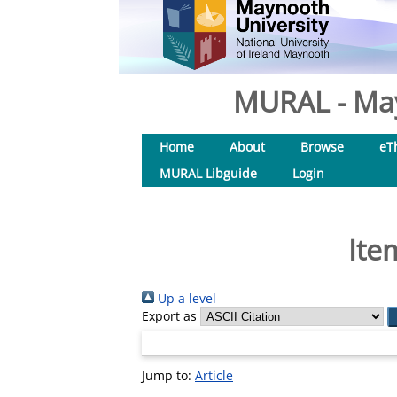
MURAL - May
Home
About
Browse
eT
MURAL Libguide
Login
Ite
Up a level
Export as
Jump to:
Article