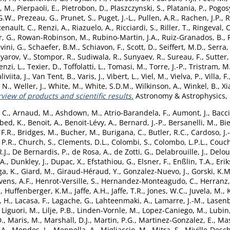
, M.
,
Pierpaoli, E.
,
Pietrobon, D.
,
Plaszczynski, S.
,
Platania, P.
,
Pogos
 G.W.
,
Prezeau, G.
,
Prunet, S.
,
Puget, J.-L.
,
Pullen, A.R.
,
Rachen, J.P.
,
R
enault, C.
,
Renzi, A.
,
Riazuelo, A.
,
Ricciardi, S.
,
Riller, T.
,
Ringeval, C
, G.
,
Rowan-Robinson, M.
,
Rubino-Martin, J.A.
,
Ruiz-Granados, B.
,
vini, G.
,
Schaefer, B.M.
,
Schiavon, F.
,
Scott, D.
,
Seiffert, M.D.
,
Serra,
lyarov, V.
,
Stompor, R.
,
Sudiwala, R.
,
Sunyaev, R.
,
Sureau, F.
,
Sutter,
enzi, L.
,
Texier, D.
,
Toffolatti, L.
,
Tomasi, M.
,
Torre, J.-P.
,
Tristram, M
liviita, J.
,
Van Tent, B.
,
Varis, J.
,
Vibert, L.
,
Viel, M.
,
Vielva, P.
,
Villa, F.
 N.
,
Weller, J.
,
White, M.
,
White, S.D.M.
,
Wilkinson, A.
,
Winkel, B.
,
Xi
rview of products and scientific results.
Astronomy & Astrophysics, 
 C.
,
Arnaud, M.
,
Ashdown, M.
,
Atrio-Barandela, F.
,
Aumont, J.
,
Bacci
bed, K.
,
Benoit, A.
,
Benoit-Lévy, A.
,
Bernard, J.-P.
,
Bersanelli, M.
,
Bie
F.R.
,
Bridges, M.
,
Bucher, M.
,
Burigana, C.
,
Butler, R.C.
,
Cardoso, J.-
 P.R.
,
Church, S.
,
Clements, D.L.
,
Colombi, S.
,
Colombo, L.P.L.
,
Couch
.J.
,
De Bernardis, P.
,
de Rosa, A.
,
de Zotti, G.
,
Delabrouille, J.
,
Deloui
A.
,
Dunkley, J.
,
Dupac, X.
,
Efstathiou, G.
,
Elsner, F.
,
Enßlin, T.A.
,
Erik
a, K.
,
Giard, M.
,
Giraud-Héraud, Y.
,
Gonzalez-Nuevo, J.
,
Gorski, K.M
ens, A.F.
,
Henrot-Versille, S.
,
Hernandez-Monteagudo, C.
,
Herranz,
.
,
Huffenberger, K.M.
,
Jaffe, A.H.
,
Jaffe, T.R.
,
Jones, W.C.
,
Juvela, M.
,
, H.
,
Lacasa, F.
,
Lagache, G.
,
Lahteenmaki, A.
,
Lamarre, J.-M.
,
Lasenb
,
Liguori, M.
,
Lilje, P.B.
,
Linden-Vornle, M.
,
Lopez-Caniego, M.
,
Lubin
D.
,
Maris, M.
,
Marshall, D.J.
,
Martin, P.G.
,
Martinez-Gonzalez, E.
,
Mas
 A.
,
Mendes, L.
,
Mennella, A.
,
Migliaccio, M.
,
Mitra, S.
,
Miville-Desc