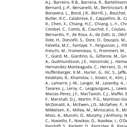
A.J.
,
Barreiro, R.B.
,
Barrena, R.
,
Bartelmann
Bernard, J.-P.
,
Bersanelli, M.
,
Bertincourt, B
Bonavera, L.
,
Bond, J.R.
,
Borrill, J.
,
Bouchet, 
Butler, R.C.
,
Calabrese, E.
,
Cappellini, B.
,
Ca
R.
,
Chen, X.
,
Chiang, H.C.
,
Chiang, L.-Y.
,
Cho
Combet, C.
,
Comis, B.
,
Couchot, F.
,
Coulais,
Bernardis, P.
,
de Rosa, A.
,
de Zotti, G.
,
Déch
Dole, H.
,
Donzelli, S.
,
Dore, O.
,
Douspis, M.
Falvella, M.C.
,
Fantaye, Y.
,
Fergusson, J.
,
Fil
Freschi, M.
,
Fromenteau, S.
,
Frommert, M.
T.
,
Giard, M.
,
Giardino, G.
,
Gilfanov, M.
,
Gir
A.
,
Gudmundsson, J.E.
,
Haissinski, J.
,
Haman
Hernandez-Monteagudo, C.
,
Herranz, D.
,
H
Huffenberger, K.M.
,
Hurier, G.
,
Ilić, S.
,
Jaffe
Keskitalo, R.
,
Khamitov, I.
,
Kiiveri, K.
,
Kim, J
A.
,
Lamarre, J.-M.
,
Langer, M.
,
Lasenby, A.
,
Tavares, J.
,
Leroy, C.
,
Lesgourgues, J.
,
Lewis
Macias-Perez, J.F.
,
MacTavish, C.J.
,
Maffei, 
F.
,
Marshall, D.J.
,
Martin, P.G.
,
Martinez-Gon
McDonald, A.
,
McEwen, J.D.
,
McGehee, P.
,
Mikkelsen, K.
,
Millea, M.
,
Miniscalco, R.
,
Mi
Moss, A.
,
Munshi, D.
,
Murphy, J.Anthony
,
N
C.
,
Noviello, F.
,
Novikov, D.
,
Novikov, I.
,
O'Dw
Pandolfi, S.
,
Paoletti, D.
,
Partridge, B.
,
Pasia