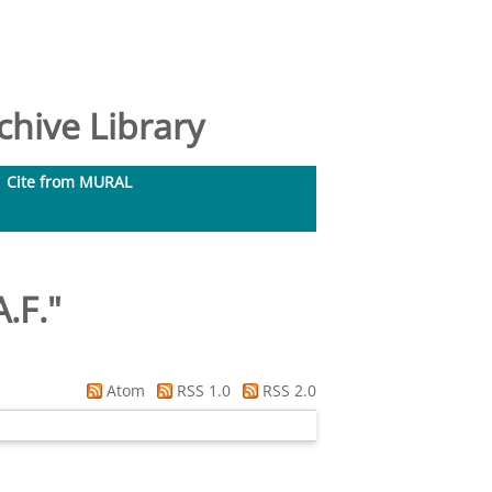
hive Library
Cite from MURAL
.F.
"
Atom
RSS 1.0
RSS 2.0