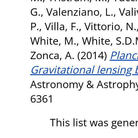
G.
,
Valenziano, L.
,
Valiv
P.
,
Villa, F.
,
Vittorio, N.
White, M.
,
White, S.D.
Zonca, A.
(2014)
Planck
Gravitational lensing 
Astronomy & Astrophys
6361
This list was gen