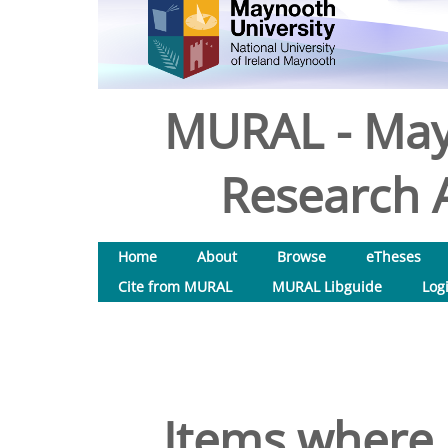
MURAL - May
Research A
Home
About
Browse
eTheses
Cite from MURAL
MURAL Libguide
Log
Items where 