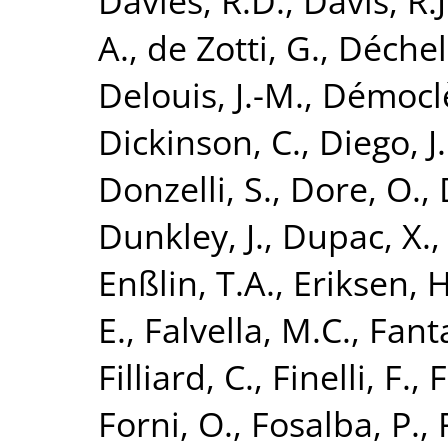
Davies, R.D.
,
Davis, R.J
A.
,
de Zotti, G.
,
Déchele
Delouis, J.-M.
,
Démoclè
Dickinson, C.
,
Diego, J
Donzelli, S.
,
Dore, O.
,
Dunkley, J.
,
Dupac, X.
Enßlin, T.A.
,
Eriksen, H
E.
,
Falvella, M.C.
,
Fanta
Filliard, C.
,
Finelli, F.
,
F
Forni, O.
,
Fosalba, P.
,