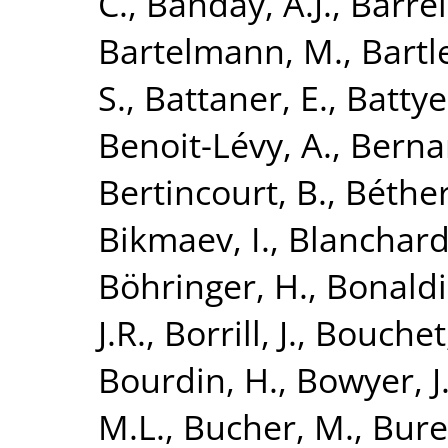
C.
,
Banday, A.J.
,
Barrei
Bartelmann, M.
,
Bartle
S.
,
Battaner, E.
,
Battye
Benoit-Lévy, A.
,
Bernar
Bertincourt, B.
,
Béthe
Bikmaev, I.
,
Blanchard
Böhringer, H.
,
Bonaldi
J.R.
,
Borrill, J.
,
Bouchet,
Bourdin, H.
,
Bowyer, J
M.L.
,
Bucher, M.
,
Bure