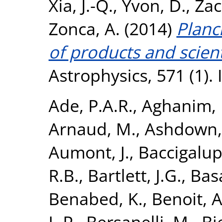
Xia, J.-Q.
,
Yvon, D.
,
Zac
Zonca, A.
(2014)
Planc
of products and scienti
Astrophysics, 571 (1).
Ade, P.A.R.
,
Aghanim, 
Arnaud, M.
,
Ashdown,
Aumont, J.
,
Baccigalupi
R.B.
,
Bartlett, J.G.
,
Basa
Benabed, K.
,
Benoit, A
J.-P.
,
Bersanelli, M.
,
Bi