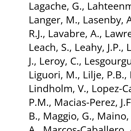
Lagache, G.
,
Lahteenm
Langer, M.
,
Lasenby, A
R.J.
,
Lavabre, A.
,
Lawre
Leach, S.
,
Leahy, J.P.
,
L
J.
,
Leroy, C.
,
Lesgourgue
Liguori, M.
,
Lilje, P.B.
,
Lindholm, V.
,
Lopez-C
P.M.
,
Macias-Perez, J.F
B.
,
Maggio, G.
,
Maino,
A.
,
Marcos-Caballero, 