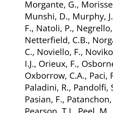
Morgante, G.
,
Morisse
Munshi, D.
,
Murphy, J
F.
,
Natoli, P.
,
Negrello,
Netterfield, C.B.
,
Norg
C.
,
Noviello, F.
,
Noviko
I.J.
,
Orieux, F.
,
Osborne
Oxborrow, C.A.
,
Paci, 
Paladini, R.
,
Pandolfi, 
Pasian, F.
,
Patanchon,
Pearson, T.J.
,
Peel, M.