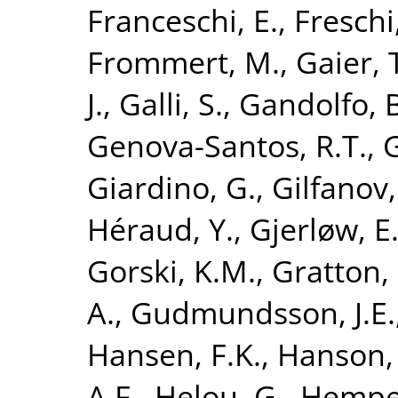
Franceschi, E.
,
Freschi
Frommert, M.
,
Gaier, 
J.
,
Galli, S.
,
Gandolfo, B
Genova-Santos, R.T.
,
G
Giardino, G.
,
Gilfanov,
Héraud, Y.
,
Gjerløw, E
Gorski, K.M.
,
Gratton, 
A.
,
Gudmundsson, J.E.
Hansen, F.K.
,
Hanson,
A.F.
,
Helou, G.
,
Hempel