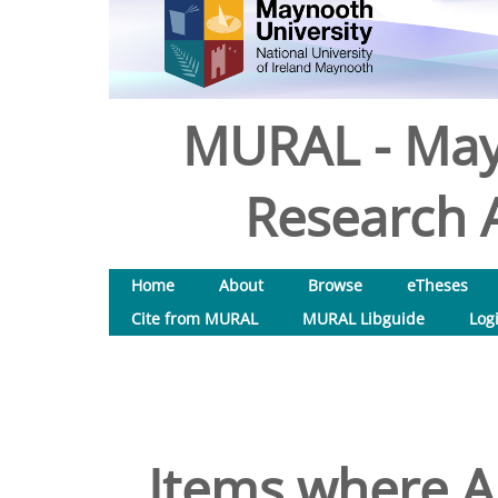
MURAL - May
Research A
Home
About
Browse
eTheses
Cite from MURAL
MURAL Libguide
Log
Items where Au