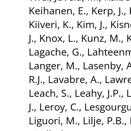
Keihanen, E.
,
Kerp, J.
,
Kiiveri, K.
,
Kim, J.
,
Kisn
J.
,
Knox, L.
,
Kunz, M.
,
K
Lagache, G.
,
Lahteenm
Langer, M.
,
Lasenby, A
R.J.
,
Lavabre, A.
,
Lawre
Leach, S.
,
Leahy, J.P.
,
L
J.
,
Leroy, C.
,
Lesgourgue
Liguori, M.
,
Lilje, P.B.
,