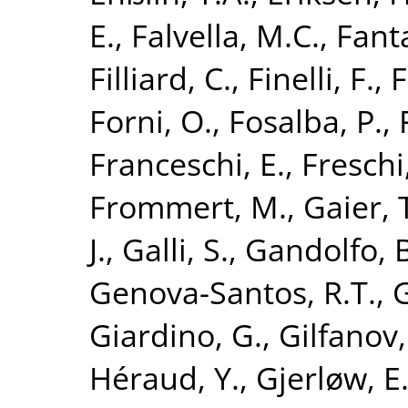
E.
,
Falvella, M.C.
,
Fanta
Filliard, C.
,
Finelli, F.
,
F
Forni, O.
,
Fosalba, P.
,
Franceschi, E.
,
Freschi
Frommert, M.
,
Gaier, 
J.
,
Galli, S.
,
Gandolfo, B
Genova-Santos, R.T.
,
G
Giardino, G.
,
Gilfanov,
Héraud, Y.
,
Gjerløw, E