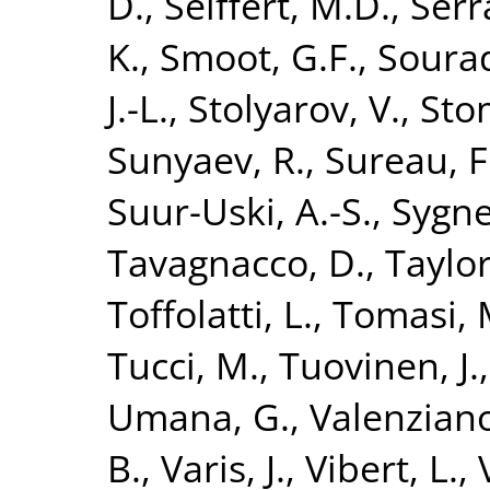
D.
,
Seiffert, M.D.
,
Serr
K.
,
Smoot, G.F.
,
Sourad
J.-L.
,
Stolyarov, V.
,
Sto
Sunyaev, R.
,
Sureau, F
Suur-Uski, A.-S.
,
Sygnet
Tavagnacco, D.
,
Taylor
Toffolatti, L.
,
Tomasi, 
Tucci, M.
,
Tuovinen, J.
Umana, G.
,
Valenziano
B.
,
Varis, J.
,
Vibert, L.
,