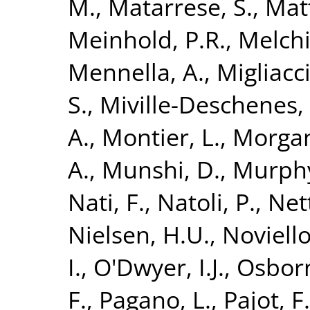
M.
,
Matarrese, S.
,
Matt
Meinhold, P.R.
,
Melchi
Mennella, A.
,
Migliacc
S.
,
Miville-Deschenes,
A.
,
Montier, L.
,
Morgan
A.
,
Munshi, D.
,
Murphy
Nati, F.
,
Natoli, P.
,
Nett
Nielsen, H.U.
,
Noviello
I.
,
O'Dwyer, I.J.
,
Osborn
F.
,
Pagano, L.
,
Pajot, F.