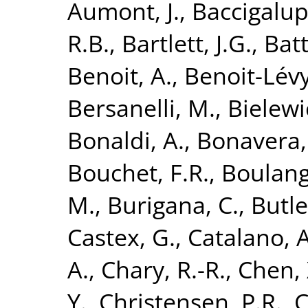
Aumont, J.
,
Baccigalupi
R.B.
,
Bartlett, J.G.
,
Batt
Benoit, A.
,
Benoit-Lévy
Bersanelli, M.
,
Bielewi
Bonaldi, A.
,
Bonavera,
Bouchet, F.R.
,
Boulang
M.
,
Burigana, C.
,
Butle
Castex, G.
,
Catalano, A
A.
,
Chary, R.-R.
,
Chen, 
Y.
,
Christensen, P.R.
,
C