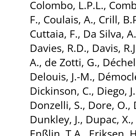
Colombo, L.P.L.
,
Combe
F.
,
Coulais, A.
,
Crill, B.
Cuttaia, F.
,
Da Silva, A
Davies, R.D.
,
Davis, R.J
A.
,
de Zotti, G.
,
Déchele
Delouis, J.-M.
,
Démoclè
Dickinson, C.
,
Diego, J
Donzelli, S.
,
Dore, O.
,
Dunkley, J.
,
Dupac, X.
Enßlin, T.A.
,
Eriksen, H