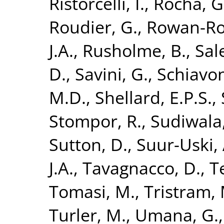
Ristorcelli, I.
,
Rocha, G
Roudier, G.
,
Rowan-Ro
J.A.
,
Rusholme, B.
,
Sal
D.
,
Savini, G.
,
Schiavon
M.D.
,
Shellard, E.P.S.
,
Stompor, R.
,
Sudiwala,
Sutton, D.
,
Suur-Uski, 
J.A.
,
Tavagnacco, D.
,
T
Tomasi, M.
,
Tristram, 
Turler, M.
,
Umana, G.