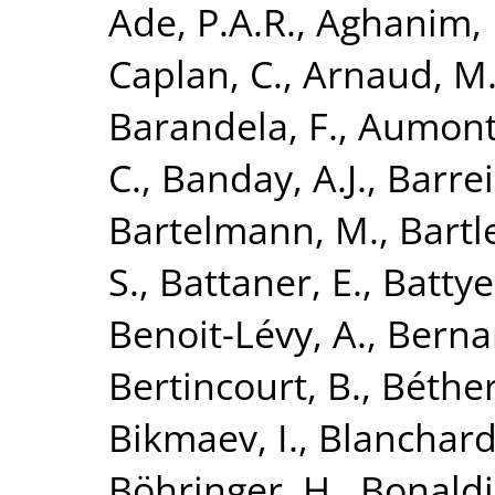
Ade, P.A.R.
,
Aghanim, 
Caplan, C.
,
Arnaud, M
Barandela, F.
,
Aumont,
C.
,
Banday, A.J.
,
Barrei
Bartelmann, M.
,
Bartle
S.
,
Battaner, E.
,
Battye
Benoit-Lévy, A.
,
Bernar
Bertincourt, B.
,
Béthe
Bikmaev, I.
,
Blanchard
Böhringer, H.
,
Bonaldi