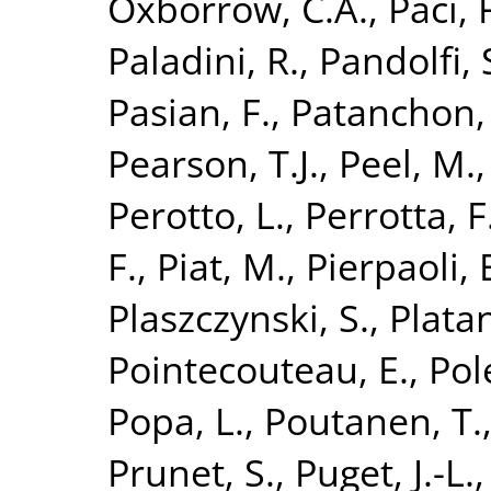
Oxborrow, C.A.
,
Paci, 
Paladini, R.
,
Pandolfi, 
Pasian, F.
,
Patanchon,
Pearson, T.J.
,
Peel, M.
Perotto, L.
,
Perrotta, F
F.
,
Piat, M.
,
Pierpaoli, 
Plaszczynski, S.
,
Platan
Pointecouteau, E.
,
Pol
Popa, L.
,
Poutanen, T.
Prunet, S.
,
Puget, J.-L.