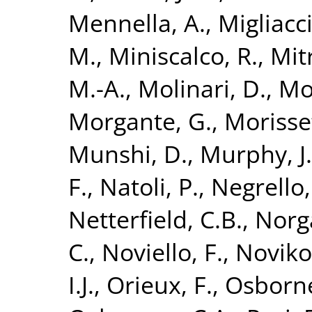
Mennella, A.
,
Migliacc
M.
,
Miniscalco, R.
,
Mitr
M.-A.
,
Molinari, D.
,
Mo
Morgante, G.
,
Morisse
Munshi, D.
,
Murphy, J
F.
,
Natoli, P.
,
Negrello,
Netterfield, C.B.
,
Norg
C.
,
Noviello, F.
,
Noviko
I.J.
,
Orieux, F.
,
Osborne