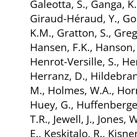
Galeotta, S.
,
Ganga, K.
Giraud-Héraud, Y.
,
Go
K.M.
,
Gratton, S.
,
Greg
Hansen, F.K.
,
Hanson,
Henrot-Versille, S.
,
He
Herranz, D.
,
Hildebran
M.
,
Holmes, W.A.
,
Hor
Huey, G.
,
Huffenberge
T.R.
,
Jewell, J.
,
Jones, W
E.
,
Keskitalo, R.
,
Kisner