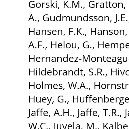
Gorski, K.M.
,
Gratton, 
A.
,
Gudmundsson, J.E.
Hansen, F.K.
,
Hanson,
A.F.
,
Helou, G.
,
Hempel
Hernandez-Monteagud
Hildebrandt, S.R.
,
Hivo
Holmes, W.A.
,
Hornstr
Huey, G.
,
Huffenberge
Jaffe, A.H.
,
Jaffe, T.R.
,
J
W.C.
,
Juvela, M.
,
Kalber