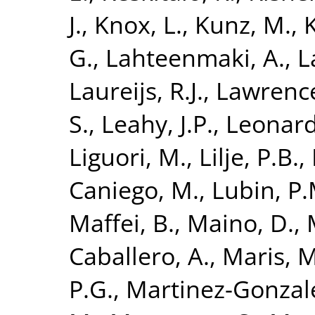
J.
,
Knox, L.
,
Kunz, M.
,
K
G.
,
Lahteenmaki, A.
,
L
Laureijs, R.J.
,
Lawrence
S.
,
Leahy, J.P.
,
Leonardi
Liguori, M.
,
Lilje, P.B.
,
Caniego, M.
,
Lubin, P.
Maffei, B.
,
Maino, D.
,
Caballero, A.
,
Maris, M
P.G.
,
Martinez-Gonzale