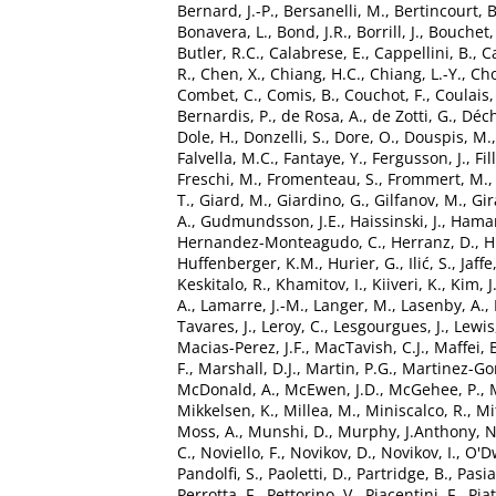
Bernard, J.-P.
,
Bersanelli, M.
,
Bertincourt, B
Bonavera, L.
,
Bond, J.R.
,
Borrill, J.
,
Bouchet, 
Butler, R.C.
,
Calabrese, E.
,
Cappellini, B.
,
Ca
R.
,
Chen, X.
,
Chiang, H.C.
,
Chiang, L.-Y.
,
Cho
Combet, C.
,
Comis, B.
,
Couchot, F.
,
Coulais,
Bernardis, P.
,
de Rosa, A.
,
de Zotti, G.
,
Déch
Dole, H.
,
Donzelli, S.
,
Dore, O.
,
Douspis, M.
Falvella, M.C.
,
Fantaye, Y.
,
Fergusson, J.
,
Fil
Freschi, M.
,
Fromenteau, S.
,
Frommert, M.
T.
,
Giard, M.
,
Giardino, G.
,
Gilfanov, M.
,
Gir
A.
,
Gudmundsson, J.E.
,
Haissinski, J.
,
Haman
Hernandez-Monteagudo, C.
,
Herranz, D.
,
H
Huffenberger, K.M.
,
Hurier, G.
,
Ilić, S.
,
Jaffe
Keskitalo, R.
,
Khamitov, I.
,
Kiiveri, K.
,
Kim, J
A.
,
Lamarre, J.-M.
,
Langer, M.
,
Lasenby, A.
,
Tavares, J.
,
Leroy, C.
,
Lesgourgues, J.
,
Lewis
Macias-Perez, J.F.
,
MacTavish, C.J.
,
Maffei, 
F.
,
Marshall, D.J.
,
Martin, P.G.
,
Martinez-Gon
McDonald, A.
,
McEwen, J.D.
,
McGehee, P.
,
Mikkelsen, K.
,
Millea, M.
,
Miniscalco, R.
,
Mi
Moss, A.
,
Munshi, D.
,
Murphy, J.Anthony
,
N
C.
,
Noviello, F.
,
Novikov, D.
,
Novikov, I.
,
O'Dw
Pandolfi, S.
,
Paoletti, D.
,
Partridge, B.
,
Pasia
Perrotta, F.
,
Pettorino, V.
,
Piacentini, F.
,
Piat