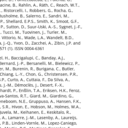
acine, B.
,
Rahlin, A.
,
Räth, C.
,
Reach, W.T.
,
.
,
Ristorcelli, I.
,
Robbers, G.
,
Rocha, G.
,
Rusholme, B.
,
Salerno, E.
,
Sandri, M.
,
 P.
,
Shellard, E.P.S.
,
Smith, K.
,
Smoot, G.F.
,
 P.
,
Sutton, D.
,
Suur-Uski, A.-S.
,
Sygnet, J.-F.
,
.
,
Tucci, M.
,
Tuovinen, J.
,
Turler, M.
,
,
Vittorio, N.
,
Wade, L.A.
,
Wandelt, B.D.
,
a, J.-Q.
,
Yvon, D.
,
Zacchei, A.
,
Zibin, J.P.
and
571 (1). ISSN 0004-6361
l, H.
,
Baccigalupi, C.
,
Banday, A.J.
,
Bernard, J.-P.
,
Bersanelli, M.
,
Bielewicz, P.
,
r, M.
,
Burenin, R.
,
Burigana, C.
,
Butler,
Chiang, L.-Y.
,
Chon, G.
,
Christensen, P.R.
,
B.P.
,
Curto, A.
,
Cuttaia, F.
,
Da Silva, A.
,
, J.-M.
,
Démoclès, J.
,
Desert, F.-X.
,
hardt, P.
,
Enßlin, T.A.
,
Eriksen, H.K.
,
Feroz,
a-Santos, R.T.
,
Giard, M.
,
Giardino, G.
,
eneboom, N.E.
,
Gruppuso, A.
,
Hansen, F.K.
,
 S.R.
,
Hivon, E.
,
Hobson, M.
,
Holmes, W.A.
,
Juvela, M.
,
Keihanen, E.
,
Keskitalo, R.
,
 A.
,
Lamarre, J.-M.
,
Lasenby, A.
,
Laureijs,
e, P.B.
,
Linden-Vornle, M.
,
Lopez-Caniego,