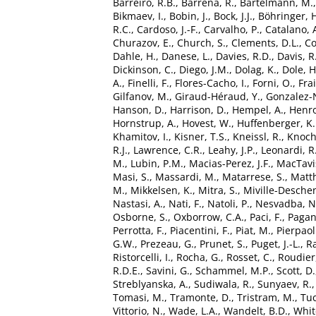
Barreiro, R.B.
,
Barrena, R.
,
Bartelmann, M.
Bikmaev, I.
,
Bobin, J.
,
Bock, J.J.
,
Böhringer, 
R.C.
,
Cardoso, J.-F.
,
Carvalho, P.
,
Catalano, 
Churazov, E.
,
Church, S.
,
Clements, D.L.
,
Co
Dahle, H.
,
Danese, L.
,
Davies, R.D.
,
Davis, R.
Dickinson, C.
,
Diego, J.M.
,
Dolag, K.
,
Dole, H
A.
,
Finelli, F.
,
Flores-Cacho, I.
,
Forni, O.
,
Frai
Gilfanov, M.
,
Giraud-Héraud, Y.
,
Gonzalez-N
Hanson, D.
,
Harrison, D.
,
Hempel, A.
,
Henrot
Hornstrup, A.
,
Hovest, W.
,
Huffenberger, K
Khamitov, I.
,
Kisner, T.S.
,
Kneissl, R.
,
Knoche
R.J.
,
Lawrence, C.R.
,
Leahy, J.P.
,
Leonardi, R
M.
,
Lubin, P.M.
,
Macias-Perez, J.F.
,
MacTavis
Masi, S.
,
Massardi, M.
,
Matarrese, S.
,
Matth
M.
,
Mikkelsen, K.
,
Mitra, S.
,
Miville-Desche
Nastasi, A.
,
Nati, F.
,
Natoli, P.
,
Nesvadba, N
Osborne, S.
,
Oxborrow, C.A.
,
Paci, F.
,
Pagan
Perrotta, F.
,
Piacentini, F.
,
Piat, M.
,
Pierpaoli
G.W.
,
Prezeau, G.
,
Prunet, S.
,
Puget, J.-L.
,
Ra
Ristorcelli, I.
,
Rocha, G.
,
Rosset, C.
,
Roudier
R.D.E.
,
Savini, G.
,
Schammel, M.P.
,
Scott, D.
Streblyanska, A.
,
Sudiwala, R.
,
Sunyaev, R.
Tomasi, M.
,
Tramonte, D.
,
Tristram, M.
,
Tuc
Vittorio, N.
,
Wade, L.A.
,
Wandelt, B.D.
,
Whit