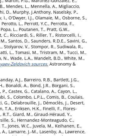
J.
,
Martin, P.G.
,
Martinez-Gonzalez, E.
,
B.
,
Mendes, L.
,
Mennella, A.
,
Migliaccio,
i, D.
,
Murphy, J.Anthony
,
Naselsky, P.
,
, I.
,
O'Dwyer, I.J.
,
Olamaie, M.
,
Osborne, S.
,
,
Perotto, L.
,
Perrott, Y.C.
,
Perrotta, F.
,
,
Popa, L.
,
Poutanen, T.
,
Pratt, G.W.
,
, C.
,
Ricciardi, S.
,
Riller, T.
,
Ristorcelli, I.
,
 M.
,
Santos, D.
,
Saunders, R.D.E.
,
Savini, G.
,
.
,
Stolyarov, V.
,
Stompor, R.
,
Sudiwala, R.
,
atti, L.
,
Tomasi, M.
,
Tristram, M.
,
Tucci, M.
,
o, N.
,
Wade, L.A.
,
Wandelt, B.D.
,
White, M.
,
nyaev-Zeldovich sources.
Astronomy &
anday, A.J.
,
Barreiro, R.B.
,
Bartlett, J.G.
,
H.
,
Bonaldi, A.
,
Bond, J.R.
,
Borgani, S.
,
, P.
,
Castex, G.
,
Catalano, A.
,
Cayon, L.
,
bi, S.
,
Colombo, L.P.L.
,
Comis, B.
,
Coulais,
i, G.
,
Delabrouille, J.
,
Démoclès, J.
,
Desert,
n, T.A.
,
Eriksen, H.K.
,
Finelli, F.
,
Flores-
 R.T.
,
Giard, M.
,
Giraud-Héraud, Y.
,
ille, S.
,
Hernandez-Monteagudo, C.
,
 T.
,
Jones, W.C.
,
Juvela, M.
,
Keihanen, E.
,
 A.
,
Lamarre, J.-M.
,
Lasenby, A.
,
Lawrence,