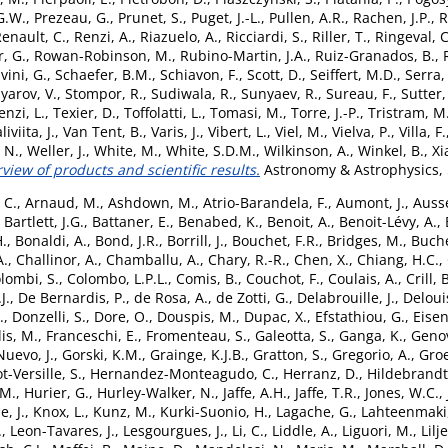
 G.W.
,
Prezeau, G.
,
Prunet, S.
,
Puget, J.-L.
,
Pullen, A.R.
,
Rachen, J.P.
,
R
enault, C.
,
Renzi, A.
,
Riazuelo, A.
,
Ricciardi, S.
,
Riller, T.
,
Ringeval, C
, G.
,
Rowan-Robinson, M.
,
Rubino-Martin, J.A.
,
Ruiz-Granados, B.
,
vini, G.
,
Schaefer, B.M.
,
Schiavon, F.
,
Scott, D.
,
Seiffert, M.D.
,
Serra,
lyarov, V.
,
Stompor, R.
,
Sudiwala, R.
,
Sunyaev, R.
,
Sureau, F.
,
Sutter,
enzi, L.
,
Texier, D.
,
Toffolatti, L.
,
Tomasi, M.
,
Torre, J.-P.
,
Tristram, M
liviita, J.
,
Van Tent, B.
,
Varis, J.
,
Vibert, L.
,
Viel, M.
,
Vielva, P.
,
Villa, F.
 N.
,
Weller, J.
,
White, M.
,
White, S.D.M.
,
Wilkinson, A.
,
Winkel, B.
,
Xi
rview of products and scientific results.
Astronomy & Astrophysics, 
 C.
,
Arnaud, M.
,
Ashdown, M.
,
Atrio-Barandela, F.
,
Aumont, J.
,
Ausse
,
Bartlett, J.G.
,
Battaner, E.
,
Benabed, K.
,
Benoit, A.
,
Benoit-Lévy, A.
,
H.
,
Bonaldi, A.
,
Bond, J.R.
,
Borrill, J.
,
Bouchet, F.R.
,
Bridges, M.
,
Buche
A.
,
Challinor, A.
,
Chamballu, A.
,
Chary, R.-R.
,
Chen, X.
,
Chiang, H.C.
,
lombi, S.
,
Colombo, L.P.L.
,
Comis, B.
,
Couchot, F.
,
Coulais, A.
,
Crill, 
J.
,
De Bernardis, P.
,
de Rosa, A.
,
de Zotti, G.
,
Delabrouille, J.
,
Delouis
.
,
Donzelli, S.
,
Dore, O.
,
Douspis, M.
,
Dupac, X.
,
Efstathiou, G.
,
Eisen
lis, M.
,
Franceschi, E.
,
Fromenteau, S.
,
Galeotta, S.
,
Ganga, K.
,
Genov
uevo, J.
,
Gorski, K.M.
,
Grainge, K.J.B.
,
Gratton, S.
,
Gregorio, A.
,
Gro
-Versille, S.
,
Hernandez-Monteagudo, C.
,
Herranz, D.
,
Hildebrandt,
.M.
,
Hurier, G.
,
Hurley-Walker, N.
,
Jaffe, A.H.
,
Jaffe, T.R.
,
Jones, W.C.
,
, J.
,
Knox, L.
,
Kunz, M.
,
Kurki-Suonio, H.
,
Lagache, G.
,
Lahteenmaki,
.
,
Leon-Tavares, J.
,
Lesgourgues, J.
,
Li, C.
,
Liddle, A.
,
Liguori, M.
,
Lilj