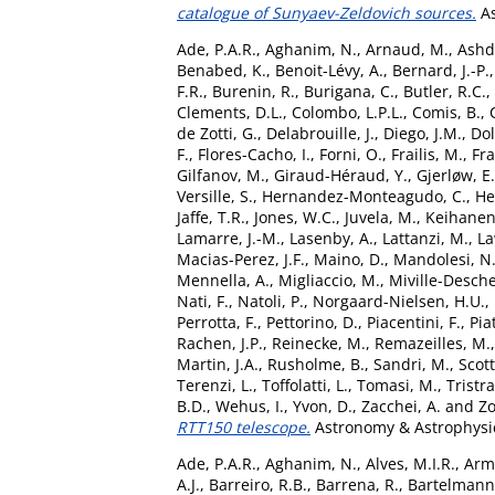
catalogue of Sunyaev-Zeldovich sources.
As
Ade, P.A.R.
,
Aghanim, N.
,
Arnaud, M.
,
Ashd
Benabed, K.
,
Benoit-Lévy, A.
,
Bernard, J.-P.
F.R.
,
Burenin, R.
,
Burigana, C.
,
Butler, R.C.
,
Clements, D.L.
,
Colombo, L.P.L.
,
Comis, B.
,
de Zotti, G.
,
Delabrouille, J.
,
Diego, J.M.
,
Dol
F.
,
Flores-Cacho, I.
,
Forni, O.
,
Frailis, M.
,
Fra
Gilfanov, M.
,
Giraud-Héraud, Y.
,
Gjerløw, E.
Versille, S.
,
Hernandez-Monteagudo, C.
,
He
Jaffe, T.R.
,
Jones, W.C.
,
Juvela, M.
,
Keihanen,
Lamarre, J.-M.
,
Lasenby, A.
,
Lattanzi, M.
,
La
Macias-Perez, J.F.
,
Maino, D.
,
Mandolesi, N
Mennella, A.
,
Migliaccio, M.
,
Miville-Desch
Nati, F.
,
Natoli, P.
,
Norgaard-Nielsen, H.U.
,
Perrotta, F.
,
Pettorino, D.
,
Piacentini, F.
,
Pia
Rachen, J.P.
,
Reinecke, M.
,
Remazeilles, M.
Martin, J.A.
,
Rusholme, B.
,
Sandri, M.
,
Scott
Terenzi, L.
,
Toffolatti, L.
,
Tomasi, M.
,
Tristr
B.D.
,
Wehus, I.
,
Yvon, D.
,
Zacchei, A.
and
Zo
RTT150 telescope.
Astronomy & Astrophysic
Ade, P.A.R.
,
Aghanim, N.
,
Alves, M.I.R.
,
Arm
A.J.
,
Barreiro, R.B.
,
Barrena, R.
,
Bartelmann