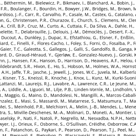
.
,
Béthermin, M.
,
Bielewicz, P.
,
Bikmaev, I.
,
Blanchard, A.
,
Bobin, J.
,
F.R.
,
Boulanger, F.
,
Bourdin, H.
,
Bowyer, J.W.
,
Bridges, M.
,
Brown, M
rdoso, J.-F.
,
Carr, R.
,
Carvalho, P.
,
Casale, M.
,
Castex, G.
,
Catalano, 
n, G.
,
Christensen, P.R.
,
Churazov, E.
,
Church, S.
,
Clemens, M.
,
Cle
 A.
,
Crill, B.P.
,
Cruz, M.
,
Curto, A.
,
Cuttaia, F.
,
Da Silva, A.
,
Dahle, H.
,
elette, T.
,
Delabrouille, J.
,
Delouis, J.-M.
,
Démoclès, J.
,
Desert, F.-X.
,
,
Ducout, A.
,
Dunkley, J.
,
Dupac, X.
,
Efstathiou, G.
,
Elsner, F.
,
Enßlin, 
liard, C.
,
Finelli, F.
,
Flores-Cacho, I.
,
Foley, S.
,
Forni, O.
,
Fosalba, P.
,
F
,
Gaier, T.C.
,
Galeotta, S.
,
Gallegos, J.
,
Galli, S.
,
Gandolfo, B.
,
Ganga, K
ard, D.
,
Giraud-Héraud, Y.
,
Gjerløw, E.
,
Gonzalez-Nuevo, J.
,
Gorski, 
n, J.
,
Hansen, F.K.
,
Hanson, D.
,
Harrison, D.
,
Heavens, A.F.
,
Helou, 
ildebrandt, S.R.
,
Hivon, E.
,
Ho, S.
,
Hobson, M.
,
Holmes, W.A.
,
Hornst
, A.H.
,
Jaffe, T.R.
,
Jasche, J.
,
Jewell, J.
,
Jones, W.C.
,
Juvela, M.
,
Kalberla
.
,
Kisner, T.S.
,
Kneissl, R.
,
Knoche, J.
,
Knox, L.
,
Kunz, M.
,
Kurki-Suoni
Lattanzi, M.
,
Laureijs, R.J.
,
Lavabre, A.
,
Lawrence, C.R.
,
Le Jeune, M.
, A.
,
Liddle, A.
,
Liguori, M.
,
Lilje, P.B.
,
Linden-Vornle, M.
,
Lindholm, 
B.
,
Maggio, G.
,
Maino, D.
,
Mandolesi, N.
,
Mangilli, A.
,
Marcos-Caballe
zalez, E.
,
Masi, S.
,
Massardi, M.
,
Matarrese, S.
,
Matsumura, T.
,
Mat
Mei, S.
,
Meinhold, P.R.
,
Melchiorri, A.
,
Melin, J.-B.
,
Mendes, L.
,
Meneg
tra, S.
,
Miville-Deschenes, M.-A.
,
Molinari, D.
,
Moneti, A.
,
Montier, L
aselsky, P.
,
Nati, F.
,
Natoli, P.
,
Negrello, M.
,
Nesvadba, N.P.H.
,
Nette
yer, I.J.
,
Orieux, F.
,
Osborne, S.
,
O'Sullivan, Créidhe
,
Oxborrow, C.A
n, F.
,
Patanchon, G.
,
Paykari, P.
,
Pearson, D.
,
Pearson, T.J.
,
Peel, M.
,
, M.
,
Pierpaoli, E.
,
Pietrobon, D.
,
Plaszczynski, S.
,
Platania, P.
,
Pogos