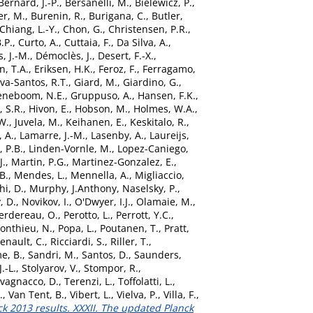
Bernard, J.-P.
,
Bersanelli, M.
,
Bielewicz, P.
,
r, M.
,
Burenin, R.
,
Burigana, C.
,
Butler,
Chiang, L.-Y.
,
Chon, G.
,
Christensen, P.R.
,
B.P.
,
Curto, A.
,
Cuttaia, F.
,
Da Silva, A.
,
, J.-M.
,
Démoclès, J.
,
Desert, F.-X.
,
n, T.A.
,
Eriksen, H.K.
,
Feroz, F.
,
Ferragamo,
a-Santos, R.T.
,
Giard, M.
,
Giardino, G.
,
eneboom, N.E.
,
Gruppuso, A.
,
Hansen, F.K.
,
 S.R.
,
Hivon, E.
,
Hobson, M.
,
Holmes, W.A.
,
W.
,
Juvela, M.
,
Keihanen, E.
,
Keskitalo, R.
,
 A.
,
Lamarre, J.-M.
,
Lasenby, A.
,
Laureijs,
e, P.B.
,
Linden-Vornle, M.
,
Lopez-Caniego,
J.
,
Martin, P.G.
,
Martinez-Gonzalez, E.
,
B.
,
Mendes, L.
,
Mennella, A.
,
Migliaccio,
i, D.
,
Murphy, J.Anthony
,
Naselsky, P.
,
, D.
,
Novikov, I.
,
O'Dwyer, I.J.
,
Olamaie, M.
,
erdereau, O.
,
Perotto, L.
,
Perrott, Y.C.
,
onthieu, N.
,
Popa, L.
,
Poutanen, T.
,
Pratt,
enault, C.
,
Ricciardi, S.
,
Riller, T.
,
e, B.
,
Sandri, M.
,
Santos, D.
,
Saunders,
J.-L.
,
Stolyarov, V.
,
Stompor, R.
,
vagnacco, D.
,
Terenzi, L.
,
Toffolatti, L.
,
.
,
Van Tent, B.
,
Vibert, L.
,
Vielva, P.
,
Villa, F.
,
ck 2013 results. XXXII. The updated Planck