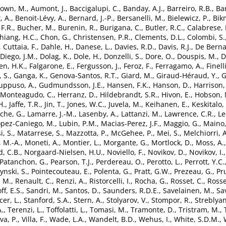
own, M.
,
Aumont, J.
,
Baccigalupi, C.
,
Banday, A.J.
,
Barreiro, R.B.
,
Ba
, A.
,
Benoit-Lévy, A.
,
Bernard, J.-P.
,
Bersanelli, M.
,
Bielewicz, P.
,
Bik
F.R.
,
Bucher, M.
,
Burenin, R.
,
Burigana, C.
,
Butler, R.C.
,
Calabrese, 
hiang, H.C.
,
Chon, G.
,
Christensen, P.R.
,
Clements, D.L.
,
Colombi, S.
,
Cuttaia, F.
,
Dahle, H.
,
Danese, L.
,
Davies, R.D.
,
Davis, R.J.
,
De Bernar
Diego, J.M.
,
Dolag, K.
,
Dole, H.
,
Donzelli, S.
,
Dore, O.
,
Douspis, M.
,
D
en, H.K.
,
Falgarone, E.
,
Fergusson, J.
,
Feroz, F.
,
Ferragamo, A.
,
Finelli
, S.
,
Ganga, K.
,
Genova-Santos, R.T.
,
Giard, M.
,
Giraud-Héraud, Y.
,
G
uppuso, A.
,
Gudmundsson, J.E.
,
Hansen, F.K.
,
Hanson, D.
,
Harrison,
Monteagudo, C.
,
Herranz, D.
,
Hildebrandt, S.R.
,
Hivon, E.
,
Hobson, 
H.
,
Jaffe, T.R.
,
Jin, T.
,
Jones, W.C.
,
Juvela, M.
,
Keihanen, E.
,
Keskitalo,
che, G.
,
Lamarre, J.-M.
,
Lasenby, A.
,
Lattanzi, M.
,
Lawrence, C.R.
,
Le
opez-Caniego, M.
,
Lubin, P.M.
,
Macias-Perez, J.F.
,
Maggio, G.
,
Maino,
, S.
,
Matarrese, S.
,
Mazzotta, P.
,
McGehee, P.
,
Mei, S.
,
Melchiorri, A
 M.-A.
,
Moneti, A.
,
Montier, L.
,
Morgante, G.
,
Mortlock, D.
,
Moss, A.
d, C.B.
,
Norgaard-Nielsen, H.U.
,
Noviello, F.
,
Novikov, D.
,
Novikov, I.
Patanchon, G.
,
Pearson, T.J.
,
Perdereau, O.
,
Perotto, L.
,
Perrott, Y.C.
ynski, S.
,
Pointecouteau, E.
,
Polenta, G.
,
Pratt, G.W.
,
Prezeau, G.
,
Pr
, M.
,
Renault, C.
,
Renzi, A.
,
Ristorcelli, I.
,
Rocha, G.
,
Rosset, C.
,
Rosse
ff, E.S.
,
Sandri, M.
,
Santos, D.
,
Saunders, R.D.E.
,
Savelainen, M.
,
Sav
er, L.
,
Stanford, S.A.
,
Stern, A.
,
Stolyarov, V.
,
Stompor, R.
,
Streblyan
A.
,
Terenzi, L.
,
Toffolatti, L.
,
Tomasi, M.
,
Tramonte, D.
,
Tristram, M.
,
va, P.
,
Villa, F.
,
Wade, L.A.
,
Wandelt, B.D.
,
Wehus, I.
,
White, S.D.M.
,