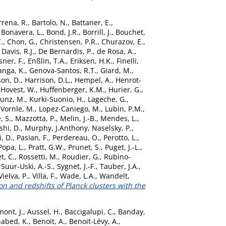
rrena, R.
,
Bartolo, N.
,
Battaner, E.
,
,
Bonavera, L.
,
Bond, J.R.
,
Borrill, J.
,
Bouchet,
.
,
Chon, G.
,
Christensen, P.R.
,
Churazov, E.
,
,
Davis, R.J.
,
De Bernardis, P.
,
de Rosa, A.
,
sner, F.
,
Enßlin, T.A.
,
Eriksen, H.K.
,
Finelli,
anga, K.
,
Genova-Santos, R.T.
,
Giard, M.
,
on, D.
,
Harrison, D.L.
,
Hempel, A.
,
Henrot-
,
Hovest, W.
,
Huffenberger, K.M.
,
Hurier, G.
,
unz, M.
,
Kurki-Suonio, H.
,
Lageche, G.
,
Vornle, M.
,
Lopez-Caniego, M.
,
Lubin, P.M.
,
, S.
,
Mazzotta, P.
,
Melin, J.-B.
,
Mendes, L.
,
hi, D.
,
Murphy, J.Anthony
,
Naselsky, P.
,
i, D.
,
Pasian, F.
,
Perdereau, O.
,
Perotto, L.
,
Popa, L.
,
Pratt, G.W.
,
Prunet, S.
,
Puget, J.-L.
,
t, C.
,
Rossetti, M.
,
Roudier, G.
,
Rubino-
,
Suur-Uski, A.-S.
,
Sygnet, J.-F.
,
Tauber, J.A.
,
Vielva, P.
,
Villa, F.
,
Wade, L.A.
,
Wandelt,
ion and redshifts of Planck clusters with the
ont, J.
,
Aussel, H.
,
Baccigalupi, C.
,
Banday,
abed, K.
,
Benoit, A.
,
Benoit-Lévy, A.
,