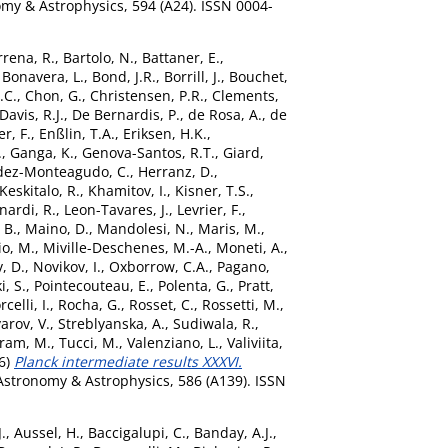
my & Astrophysics, 594 (A24). ISSN 0004-
rrena, R.
,
Bartolo, N.
,
Battaner, E.
,
,
Bonavera, L.
,
Bond, J.R.
,
Borrill, J.
,
Bouchet,
.C.
,
Chon, G.
,
Christensen, P.R.
,
Clements,
Davis, R.J.
,
De Bernardis, P.
,
de Rosa, A.
,
de
er, F.
,
Enßlin, T.A.
,
Eriksen, H.K.
,
.
,
Ganga, K.
,
Genova-Santos, R.T.
,
Giard,
ez-Monteagudo, C.
,
Herranz, D.
,
Keskitalo, R.
,
Khamitov, I.
,
Kisner, T.S.
,
nardi, R.
,
Leon-Tavares, J.
,
Levrier, F.
,
 B.
,
Maino, D.
,
Mandolesi, N.
,
Maris, M.
,
io, M.
,
Miville-Deschenes, M.-A.
,
Moneti, A.
,
, D.
,
Novikov, I.
,
Oxborrow, C.A.
,
Pagano,
i, S.
,
Pointecouteau, E.
,
Polenta, G.
,
Pratt,
rcelli, I.
,
Rocha, G.
,
Rosset, C.
,
Rossetti, M.
,
yarov, V.
,
Streblyanska, A.
,
Sudiwala, R.
,
tram, M.
,
Tucci, M.
,
Valenziano, L.
,
Valiviita,
6)
Planck intermediate results XXXVI.
stronomy & Astrophysics, 586 (A139). ISSN
.
,
Aussel, H.
,
Baccigalupi, C.
,
Banday, A.J.
,