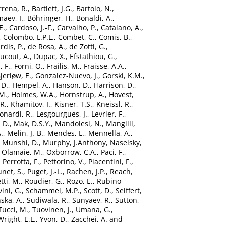
rrena, R.
,
Bartlett, J.G.
,
Bartolo, N.
,
maev, I.
,
Böhringer, H.
,
Bonaldi, A.
,
E.
,
Cardoso, J.-F.
,
Carvalho, P.
,
Catalano, A.
,
,
Colombo, L.P.L.
,
Combet, C.
,
Comis, B.
,
dis, P.
,
de Rosa, A.
,
de Zotti, G.
,
ucout, A.
,
Dupac, X.
,
Efstathiou, G.
,
, F.
,
Forni, O.
,
Frailis, M.
,
Fraisse, A.A.
,
jerløw, E.
,
Gonzalez-Nuevo, J.
,
Gorski, K.M.
,
 D.
,
Hempel, A.
,
Hanson, D.
,
Harrison, D.
,
M.
,
Holmes, W.A.
,
Hornstrup, A.
,
Hovest,
 R.
,
Khamitov, I.
,
Kisner, T.S.
,
Kneissl, R.
,
onardi, R.
,
Lesgourgues, J.
,
Levrier, F.
,
 D.
,
Mak, D.S.Y.
,
Mandolesi, N.
,
Mangilli,
.
,
Melin, J.-B.
,
Mendes, L.
,
Mennella, A.
,
,
Munshi, D.
,
Murphy, J.Anthony
,
Naselsky,
,
Olamaie, M.
,
Oxborrow, C.A.
,
Paci, F.
,
,
Perrotta, F.
,
Pettorino, V.
,
Piacentini, F.
,
unet, S.
,
Puget, J.-L.
,
Rachen, J.P.
,
Reach,
tti, M.
,
Roudier, G.
,
Rozo, E.
,
Rubino-
ini, G.
,
Schammel, M.P.
,
Scott, D.
,
Seiffert,
ska, A.
,
Sudiwala, R.
,
Sunyaev, R.
,
Sutton,
Tucci, M.
,
Tuovinen, J.
,
Umana, G.
,
Wright, E.L.
,
Yvon, D.
,
Zacchei, A.
and