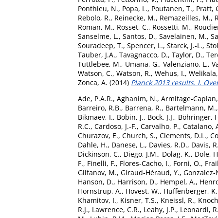
Ponthieu, N.
,
Popa, L.
,
Poutanen, T.
,
Pratt,
Rebolo, R.
,
Reinecke, M.
,
Remazeilles, M.
,
R
Roman, M.
,
Rosset, C.
,
Rossetti, M.
,
Roudier
Sanselme, L.
,
Santos, D.
,
Savelainen, M.
,
Sa
Souradeep, T.
,
Spencer, L.
,
Starck, J.-L.
,
Sto
Tauber, J.A.
,
Tavagnacco, D.
,
Taylor, D.
,
Ter
Tuttlebee, M.
,
Umana, G.
,
Valenziano, L.
,
Va
Watson, C.
,
Watson, R.
,
Wehus, I.
,
Welikala,
Zonca, A.
(2014)
Planck 2013 results. I. Ove
Ade, P.A.R.
,
Aghanim, N.
,
Armitage-Caplan,
Barreiro, R.B.
,
Barrena, R.
,
Bartelmann, M.
Bikmaev, I.
,
Bobin, J.
,
Bock, J.J.
,
Böhringer, 
R.C.
,
Cardoso, J.-F.
,
Carvalho, P.
,
Catalano, 
Churazov, E.
,
Church, S.
,
Clements, D.L.
,
Co
Dahle, H.
,
Danese, L.
,
Davies, R.D.
,
Davis, R.
Dickinson, C.
,
Diego, J.M.
,
Dolag, K.
,
Dole, H
F.
,
Finelli, F.
,
Flores-Cacho, I.
,
Forni, O.
,
Frai
Gilfanov, M.
,
Giraud-Héraud, Y.
,
Gonzalez-N
Hanson, D.
,
Harrison, D.
,
Hempel, A.
,
Henrot
Hornstrup, A.
,
Hovest, W.
,
Huffenberger, K
Khamitov, I.
,
Kisner, T.S.
,
Kneissl, R.
,
Knoche
R.J.
,
Lawrence, C.R.
,
Leahy, J.P.
,
Leonardi, R