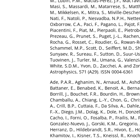
M.
,
Lubin, P.M.
,
Macias-Perez, J.F.
,
MacTavis
Masi, S.
,
Massardi, M.
,
Matarrese, S.
,
Matth
M.
,
Mikkelsen, K.
,
Mitra, S.
,
Miville-Desche
Nati, F.
,
Natoli, P.
,
Nesvadba, N.P.H.
,
Netter
Oxborrow, C.A.
,
Paci, F.
,
Pagano, L.
,
Pajot, F
Piacentini, F.
,
Piat, M.
,
Pierpaoli, E.
,
Pietrob
Prezeau, G.
,
Prunet, S.
,
Puget, J.-L.
,
Rachen, 
Rocha, G.
,
Rosset, C.
,
Roudier, G.
,
Rowan-R
Schammel, M.P.
,
Scott, D.
,
Seiffert, M.D.
,
Sh
Sunyaev, R.
,
Sureau, F.
,
Sutton, D.
,
Suur-Usk
Tuovinen, J.
,
Turler, M.
,
Umana, G.
,
Valenzi
White, S.D.M.
,
Yvon, D.
,
Zacchei, A.
and
Zon
Astrophysics, 571 (A29). ISSN 0004-6361
Ade, P.A.R.
,
Aghanim, N.
,
Arnaud, M.
,
Ashd
Battaner, E.
,
Benabed, K.
,
Benoit, A.
,
Bernar
Borrill, J.
,
Bouchet, F.R.
,
Bourdin, H.
,
Brown,
Chamballu, A.
,
Chiang, L.-Y.
,
Chon, G.
,
Chri
A.
,
Crill, B.P.
,
Cuttaia, F.
,
Da Silva, A.
,
Dahle,
F.-X.
,
Diego, J.M.
,
Dolag, K.
,
Dole, H.
,
Donzell
Cacho, I.
,
Forni, O.
,
Fosalba, P.
,
Frailis, M.
,
Gonzalez-Nuevo, J.
,
Gorski, K.M.
,
Gregorio, 
Herranz, D.
,
Hildebrandt, S.R.
,
Hivon, E.
,
Ho
Khamitov, I.
,
Kisner, T.S.
,
Kneissl, R.
,
Knoche