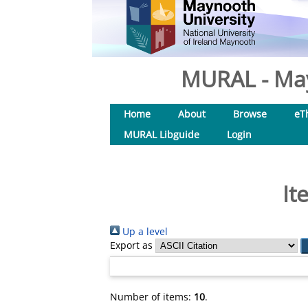
MURAL - May
Home
About
Browse
eT
MURAL Libguide
Login
It
Up a level
Export as
Number of items:
10
.