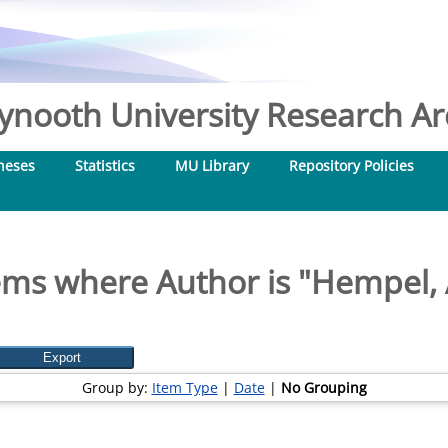
nooth University Research Arc
heses
Statistics
MU Library
Repository Policies
ems where Author is "
Hempel, 
Group by:
Item Type
|
Date
|
No Grouping