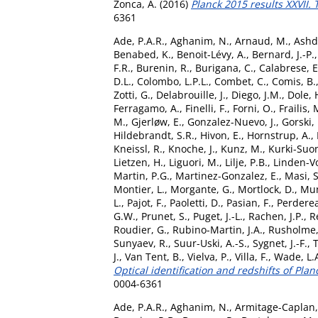
Zonca, A.
(2016)
Planck 2015 results XXVII.
6361
Ade, P.A.R.
,
Aghanim, N.
,
Arnaud, M.
,
Ashd
Benabed, K.
,
Benoit-Lévy, A.
,
Bernard, J.-P.
F.R.
,
Burenin, R.
,
Burigana, C.
,
Calabrese, E
D.L.
,
Colombo, L.P.L.
,
Combet, C.
,
Comis, B.
Zotti, G.
,
Delabrouille, J.
,
Diego, J.M.
,
Dole, 
Ferragamo, A.
,
Finelli, F.
,
Forni, O.
,
Frailis, 
M.
,
Gjerløw, E.
,
Gonzalez-Nuevo, J.
,
Gorski,
Hildebrandt, S.R.
,
Hivon, E.
,
Hornstrup, A.
,
Kneissl, R.
,
Knoche, J.
,
Kunz, M.
,
Kurki-Suon
Lietzen, H.
,
Liguori, M.
,
Lilje, P.B.
,
Linden-Vo
Martin, P.G.
,
Martinez-Gonzalez, E.
,
Masi, S
Montier, L.
,
Morgante, G.
,
Mortlock, D.
,
Mun
L.
,
Pajot, F.
,
Paoletti, D.
,
Pasian, F.
,
Perderea
G.W.
,
Prunet, S.
,
Puget, J.-L.
,
Rachen, J.P.
,
R
Roudier, G.
,
Rubino-Martin, J.A.
,
Rusholme,
Sunyaev, R.
,
Suur-Uski, A.-S.
,
Sygnet, J.-F.
,
T
J.
,
Van Tent, B.
,
Vielva, P.
,
Villa, F.
,
Wade, L.
Optical identification and redshifts of Pla
0004-6361
Ade, P.A.R.
,
Aghanim, N.
,
Armitage-Caplan,