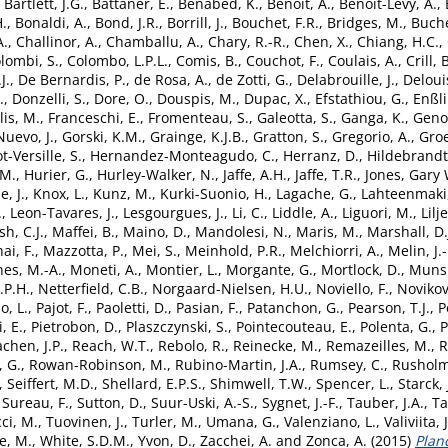
,
Bartlett, J.G.
,
Battaner, E.
,
Benabed, K.
,
Benoit, A.
,
Benoit-Lévy, A.
,
H.
,
Bonaldi, A.
,
Bond, J.R.
,
Borrill, J.
,
Bouchet, F.R.
,
Bridges, M.
,
Buche
A.
,
Challinor, A.
,
Chamballu, A.
,
Chary, R.-R.
,
Chen, X.
,
Chiang, H.C.
,
lombi, S.
,
Colombo, L.P.L.
,
Comis, B.
,
Couchot, F.
,
Coulais, A.
,
Crill, 
J.
,
De Bernardis, P.
,
de Rosa, A.
,
de Zotti, G.
,
Delabrouille, J.
,
Delouis
.
,
Donzelli, S.
,
Dore, O.
,
Douspis, M.
,
Dupac, X.
,
Efstathiou, G.
,
Enßli
lis, M.
,
Franceschi, E.
,
Fromenteau, S.
,
Galeotta, S.
,
Ganga, K.
,
Genov
uevo, J.
,
Gorski, K.M.
,
Grainge, K.J.B.
,
Gratton, S.
,
Gregorio, A.
,
Gro
-Versille, S.
,
Hernandez-Monteagudo, C.
,
Herranz, D.
,
Hildebrandt,
.M.
,
Hurier, G.
,
Hurley-Walker, N.
,
Jaffe, A.H.
,
Jaffe, T.R.
,
Jones, Gary 
, J.
,
Knox, L.
,
Kunz, M.
,
Kurki-Suonio, H.
,
Lagache, G.
,
Lahteenmaki,
.
,
Leon-Tavares, J.
,
Lesgourgues, J.
,
Li, C.
,
Liddle, A.
,
Liguori, M.
,
Lilj
h, C.J.
,
Maffei, B.
,
Maino, D.
,
Mandolesi, N.
,
Maris, M.
,
Marshall, D.
ai, F.
,
Mazzotta, P.
,
Mei, S.
,
Meinhold, P.R.
,
Melchiorri, A.
,
Melin, J.-
nes, M.-A.
,
Moneti, A.
,
Montier, L.
,
Morgante, G.
,
Mortlock, D.
,
Munsh
.P.H.
,
Netterfield, C.B.
,
Norgaard-Nielsen, H.U.
,
Noviello, F.
,
Novikov
o, L.
,
Pajot, F.
,
Paoletti, D.
,
Pasian, F.
,
Patanchon, G.
,
Pearson, T.J.
,
P
, E.
,
Pietrobon, D.
,
Plaszczynski, S.
,
Pointecouteau, E.
,
Polenta, G.
,
P
chen, J.P.
,
Reach, W.T.
,
Rebolo, R.
,
Reinecke, M.
,
Remazeilles, M.
,
R
, G.
,
Rowan-Robinson, M.
,
Rubino-Martin, J.A.
,
Rumsey, C.
,
Rusholm
,
Seiffert, M.D.
,
Shellard, E.P.S.
,
Shimwell, T.W.
,
Spencer, L.
,
Starck, 
,
Sureau, F.
,
Sutton, D.
,
Suur-Uski, A.-S.
,
Sygnet, J.-F.
,
Tauber, J.A.
,
Ta
ci, M.
,
Tuovinen, J.
,
Turler, M.
,
Umana, G.
,
Valenziano, L.
,
Valiviita, J
e, M.
,
White, S.D.M.
,
Yvon, D.
,
Zacchei, A.
and
Zonca, A.
(2015)
Plan