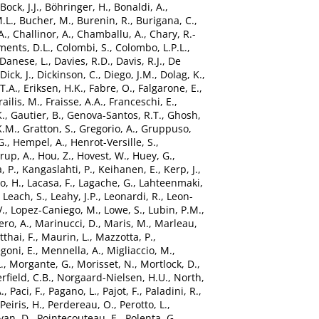
Bock, J.J.
,
Böhringer, H.
,
Bonaldi, A.
,
.L.
,
Bucher, M.
,
Burenin, R.
,
Burigana, C.
,
A.
,
Challinor, A.
,
Chamballu, A.
,
Chary, R.-
ments, D.L.
,
Colombi, S.
,
Colombo, L.P.L.
,
Danese, L.
,
Davies, R.D.
,
Davis, R.J.
,
De
Dick, J.
,
Dickinson, C.
,
Diego, J.M.
,
Dolag, K.
,
T.A.
,
Eriksen, H.K.
,
Fabre, O.
,
Falgarone, E.
,
railis, M.
,
Fraisse, A.A.
,
Franceschi, E.
,
.
,
Gautier, B.
,
Genova-Santos, R.T.
,
Ghosh,
K.M.
,
Gratton, S.
,
Gregorio, A.
,
Gruppuso,
G.
,
Hempel, A.
,
Henrot-Versille, S.
,
rup, A.
,
Hou, Z.
,
Hovest, W.
,
Huey, G.
,
, P.
,
Kangaslahti, P.
,
Keihanen, E.
,
Kerp, J.
,
o, H.
,
Lacasa, F.
,
Lagache, G.
,
Lahteenmaki,
,
Leach, S.
,
Leahy, J.P.
,
Leonardi, R.
,
Leon-
V.
,
Lopez-Caniego, M.
,
Lowe, S.
,
Lubin, P.M.
,
ro, A.
,
Marinucci, D.
,
Maris, M.
,
Marleau,
thai, F.
,
Maurin, L.
,
Mazzotta, P.
,
oni, E.
,
Mennella, A.
,
Migliaccio, M.
,
.
,
Morgante, G.
,
Morisset, N.
,
Mortlock, D.
,
rfield, C.B.
,
Norgaard-Nielsen, H.U.
,
North,
.
,
Paci, F.
,
Pagano, L.
,
Pajot, F.
,
Paladini, R.
,
Peiris, H.
,
Perdereau, O.
,
Perotto, L.
,
yan, D.
,
Pointecouteau, E.
,
Polenta, G.
,