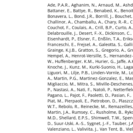
Ade, P.A.R.
,
Aghanim, N.
,
Arnaud, M.
,
Ashd
Battaner, E.
,
Battye, R.
,
Benabed, K.
,
Benoit
Bonavera, L.
,
Bond, J.R.
,
Borrill, J.
,
Bouchet, 
Challinor, A.
,
Chamballu, A.
,
Chary, R.-R.
,
C
Couchot, F.
,
Coulais, A.
,
Crill, B.P.
,
Curto, A.
Delabrouille, J.
,
Desert, F.-X.
,
Dickinson, C.
,
Eisenhardt, P.
,
Elsner, F.
,
Enßlin, T.A.
,
Eriks
Franceschi, E.
,
Frejsel, A.
,
Galeotta, S.
,
Galli
Grainge, K.J.B.
,
Gratton, S.
,
Gregorio, A.
,
Gr
Hempel, A.
,
Henrot-Versille, S.
,
Hernandez-
W.
,
Huffenberger, K.M.
,
Hurier, G.
,
Jaffe, A.
Knoche, J.
,
Kunz, M.
,
Kurki-Suonio, H.
,
Laga
Liguori, M.
,
Lilje, P.B.
,
Linden-Vornle, M.
,
L
A.
,
Martin, P.G.
,
Martinez-Gonzalez, E.
,
Masi
Migliaccio, M.
,
Mitra, S.
,
Miville-Deschenes,
P.
,
Nastasi, A.
,
Nati, F.
,
Natoli, P.
,
Netterfiel
Pagano, L.
,
Pajot, F.
,
Paoletti, D.
,
Pasian, F.
,
Piat, M.
,
Pierpaoli, E.
,
Pietrobon, D.
,
Plaszcz
W.T.
,
Rebolo, R.
,
Reinecke, M.
,
Remazeilles
Martin, J.A.
,
Rumsey, C.
,
Rusholme, B.
,
Ryko
M.D.
,
Shellard, E.P.S.
,
Shimwell, T.W.
,
Spenc
D.
,
Suur-Uski, A.-S.
,
Sygnet, J.-F.
,
Tauber, J.
Valenziano, L.
,
Valiviita, J.
,
Van Tent, B.
,
Viel