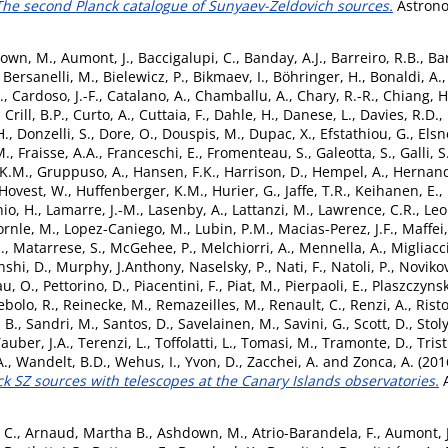
 The second Planck catalogue of Sunyaev-Zeldovich sources.
Astrono
own, M.
,
Aumont, J.
,
Baccigalupi, C.
,
Banday, A.J.
,
Barreiro, R.B.
,
Ba
,
Bersanelli, M.
,
Bielewicz, P.
,
Bikmaev, I.
,
Böhringer, H.
,
Bonaldi, A.
.
,
Cardoso, J.-F.
,
Catalano, A.
,
Chamballu, A.
,
Chary, R.-R.
,
Chiang, H
,
Crill, B.P.
,
Curto, A.
,
Cuttaia, F.
,
Dahle, H.
,
Danese, L.
,
Davies, R.D.
,
H.
,
Donzelli, S.
,
Dore, O.
,
Douspis, M.
,
Dupac, X.
,
Efstathiou, G.
,
Elsn
M.
,
Fraisse, A.A.
,
Franceschi, E.
,
Fromenteau, S.
,
Galeotta, S.
,
Galli, S
 K.M.
,
Gruppuso, A.
,
Hansen, F.K.
,
Harrison, D.
,
Hempel, A.
,
Hernand
Hovest, W.
,
Huffenberger, K.M.
,
Hurier, G.
,
Jaffe, T.R.
,
Keihanen, E.
,
io, H.
,
Lamarre, J.-M.
,
Lasenby, A.
,
Lattanzi, M.
,
Lawrence, C.R.
,
Leo
rnle, M.
,
Lopez-Caniego, M.
,
Lubin, P.M.
,
Macias-Perez, J.F.
,
Maffei,
.
,
Matarrese, S.
,
McGehee, P.
,
Melchiorri, A.
,
Mennella, A.
,
Migliacc
shi, D.
,
Murphy, J.Anthony
,
Naselsky, P.
,
Nati, F.
,
Natoli, P.
,
Novikov
u, O.
,
Pettorino, D.
,
Piacentini, F.
,
Piat, M.
,
Pierpaoli, E.
,
Plaszczynsk
ebolo, R.
,
Reinecke, M.
,
Remazeilles, M.
,
Renault, C.
,
Renzi, A.
,
Risto
 B.
,
Sandri, M.
,
Santos, D.
,
Savelainen, M.
,
Savini, G.
,
Scott, D.
,
Stol
auber, J.A.
,
Terenzi, L.
,
Toffolatti, L.
,
Tomasi, M.
,
Tramonte, D.
,
Tris
A.
,
Wandelt, B.D.
,
Wehus, I.
,
Yvon, D.
,
Zacchei, A.
and
Zonca, A.
(201
nck SZ sources with telescopes at the Canary Islands observatories.
A
 C.
,
Arnaud, Martha B.
,
Ashdown, M.
,
Atrio-Barandela, F.
,
Aumont, J