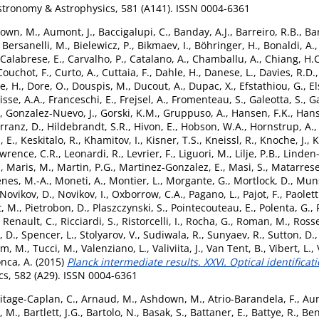
tronomy & Astrophysics, 581 (A141). ISSN 0004-6361
own, M.
,
Aumont, J.
,
Baccigalupi, C.
,
Banday, A.J.
,
Barreiro, R.B.
,
Ba
,
Bersanelli, M.
,
Bielewicz, P.
,
Bikmaev, I.
,
Böhringer, H.
,
Bonaldi, A.
Calabrese, E.
,
Carvalho, P.
,
Catalano, A.
,
Chamballu, A.
,
Chiang, H.C
Couchot, F.
,
Curto, A.
,
Cuttaia, F.
,
Dahle, H.
,
Danese, L.
,
Davies, R.D.
e, H.
,
Dore, O.
,
Douspis, M.
,
Ducout, A.
,
Dupac, X.
,
Efstathiou, G.
,
El
isse, A.A.
,
Franceschi, E.
,
Frejsel, A.
,
Fromenteau, S.
,
Galeotta, S.
,
G
,
Gonzalez-Nuevo, J.
,
Gorski, K.M.
,
Gruppuso, A.
,
Hansen, F.K.
,
Hans
rranz, D.
,
Hildebrandt, S.R.
,
Hivon, E.
,
Hobson, W.A.
,
Hornstrup, A.
 E.
,
Keskitalo, R.
,
Khamitov, I.
,
Kisner, T.S.
,
Kneissl, R.
,
Knoche, J.
,
K
wrence, C.R.
,
Leonardi, R.
,
Levrier, F.
,
Liguori, M.
,
Lilje, P.B.
,
Linden-
.
,
Maris, M.
,
Martin, P.G.
,
Martinez-Gonzalez, E.
,
Masi, S.
,
Matarrese
enes, M.-A.
,
Moneti, A.
,
Montier, L.
,
Morgante, G.
,
Mortlock, D.
,
Muns
Novikov, D.
,
Novikov, I.
,
Oxborrow, C.A.
,
Pagano, L.
,
Pajot, F.
,
Paolett
t, M.
,
Pietrobon, D.
,
Plaszczynski, S.
,
Pointecouteau, E.
,
Polenta, G.
,
,
Renault, C.
,
Ricciardi, S.
,
Ristorcelli, I.
,
Rocha, G.
,
Roman, M.
,
Rosse
, D.
,
Spencer, L.
,
Stolyarov, V.
,
Sudiwala, R.
,
Sunyaev, R.
,
Sutton, D.
am, M.
,
Tucci, M.
,
Valenziano, L.
,
Valiviita, J.
,
Van Tent, B.
,
Vibert, L.
,
nca, A.
(2015)
Planck intermediate results. XXVI. Optical identificat
s, 582 (A29). ISSN 0004-6361
itage-Caplan, C.
,
Arnaud, M.
,
Ashdown, M.
,
Atrio-Barandela, F.
,
Aum
, M.
,
Bartlett, J.G.
,
Bartolo, N.
,
Basak, S.
,
Battaner, E.
,
Battye, R.
,
Ben