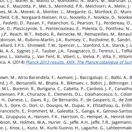
h, C.J.
,
Maffei, B.
,
Maino, D.
,
Mandolesi, N.
,
Maris, M.
,
Marshall, D.
ai, F.
,
Mazzotta, P.
,
Mei, S.
,
Meinhold, P.R.
,
Melchiorri, A.
,
Melin, J.-
nes, M.-A.
,
Moneti, A.
,
Montier, L.
,
Morgante, G.
,
Mortlock, D.
,
Munsh
field, C.B.
,
Norgaard-Nielsen, H.U.
,
Noviello, F.
,
Novikov, D.
,
Novikov
.
,
Paoletti, D.
,
Pasian, F.
,
Patanchon, G.
,
Pearson, T.J.
,
Perdereau, O.
on, D.
,
Plaszczynski, S.
,
Pointecouteau, E.
,
Polenta, G.
,
Ponthieu, N.
J.P.
,
Reach, W.T.
,
Rebolo, R.
,
Reinecke, M.
,
Remazeilles, M.
,
Renault
obinson, M.
,
Rubino-Martin, J.A.
,
Rumsey, C.
,
Rusholme, B.
,
Sandri,
ellard, E.P.S.
,
Shimwell, T.W.
,
Spencer, L.
,
Stanford, S.A.
,
Starck, J.-L
i, A.-S.
,
Sygnet, J.-F.
,
Tauber, J.A.
,
Tavagnacco, D.
,
Terenzi, L.
,
Toffol
ano, L.
,
Valiviita, J.
,
Van Tent, B.
,
Vibert, L.
,
Vielva, P.
,
Villa, F.
,
Vittori
ca, A.
(2014)
Planck 2013 results. XXIX. The Planck catalogue of Su
own, M.
,
Atrio-Barandela, F.
,
Aumont, J.
,
Baccigalupi, C.
,
Balbi, A.
,
B
d, J.-P.
,
Bersanelli, M.
,
Bhatia, R.
,
Bikmaev, I.
,
Bobin, J.
,
Böhringer, 
 M.L.
,
Burenin, R.
,
Burigana, C.
,
Cabella, P.
,
Cardoso, J.-F.
,
Carvalho
stensen, P.R.
,
Churazov, E.
,
Clements, D.L.
,
Colafrancesco, S.
,
Colom
 H.
,
Danese, L.
,
Davis, R.J.
,
De Bernardis, P.
,
de Gasperis, G.
,
de Zott
i, S.
,
Dore, O.
,
Dorl, U.
,
Douspis, M.
,
Dupac, X.
,
Efstathiou, G.
,
Enßli
Franceschi, E.
,
Frommert, M.
,
Galeotta, S.
,
Ganga, K.
,
Genova-Santos,
A.
,
Gruppuso, A.
,
Hansen, F.K.
,
Harrison, D.
,
Hempel, A.
,
Henrot-Vers
bson, M.
,
Holmes, W.A.
,
Hurier, G.
,
Jaffe, A.H.
,
Jaffe, T.R.
,
Jagemann,
, J.
,
Knox, L.
,
Kunz, M.
,
Kurki-Suonio, H.
,
Lagache, G.
,
Lahteenmaki,