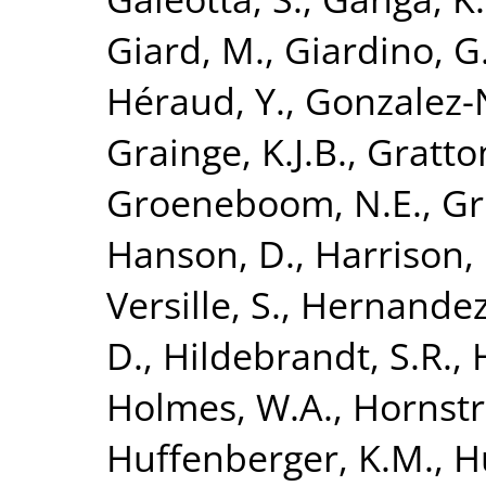
Giard, M.
,
Giardino, G
Héraud, Y.
,
Gonzalez-N
Grainge, K.J.B.
,
Gratton
Groeneboom, N.E.
,
Gr
Hanson, D.
,
Harrison,
Versille, S.
,
Hernandez
D.
,
Hildebrandt, S.R.
,
Holmes, W.A.
,
Hornstr
Huffenberger, K.M.
,
H