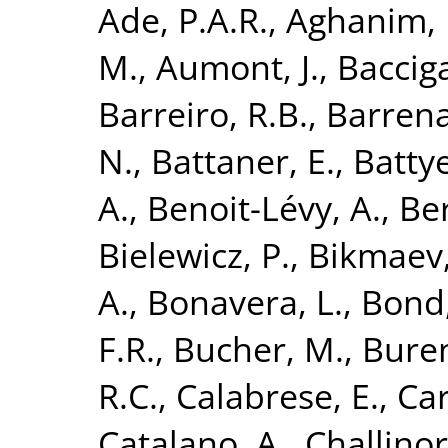
Ade, P.A.R.
,
Aghanim, 
M.
,
Aumont, J.
,
Bacciga
Barreiro, R.B.
,
Barrena
N.
,
Battaner, E.
,
Battye
A.
,
Benoit-Lévy, A.
,
Ber
Bielewicz, P.
,
Bikmaev,
A.
,
Bonavera, L.
,
Bond,
F.R.
,
Bucher, M.
,
Buren
R.C.
,
Calabrese, E.
,
Car
Catalano, A.
,
Challinor