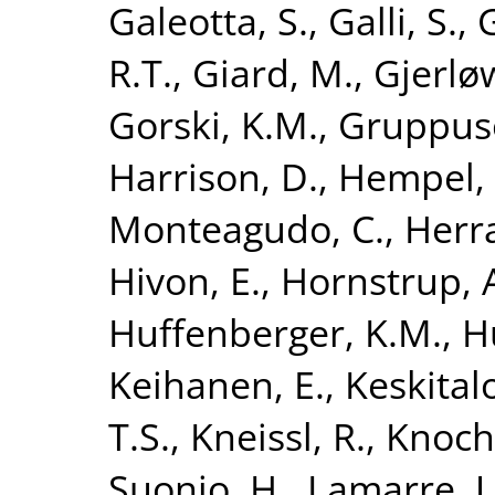
Galeotta, S.
,
Galli, S.
,
R.T.
,
Giard, M.
,
Gjerløw
Gorski, K.M.
,
Gruppuso
Harrison, D.
,
Hempel, 
Monteagudo, C.
,
Herra
Hivon, E.
,
Hornstrup, 
Huffenberger, K.M.
,
H
Keihanen, E.
,
Keskitalo
T.S.
,
Kneissl, R.
,
Knoche
Suonio, H.
,
Lamarre, J