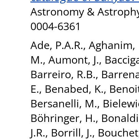
Astronomy & Astrophys
0004-6361
Ade, P.A.R.
,
Aghanim, 
M.
,
Aumont, J.
,
Bacciga
Barreiro, R.B.
,
Barrena
E.
,
Benabed, K.
,
Benoit
Bersanelli, M.
,
Bielewi
Böhringer, H.
,
Bonaldi
J.R.
,
Borrill, J.
,
Bouchet,