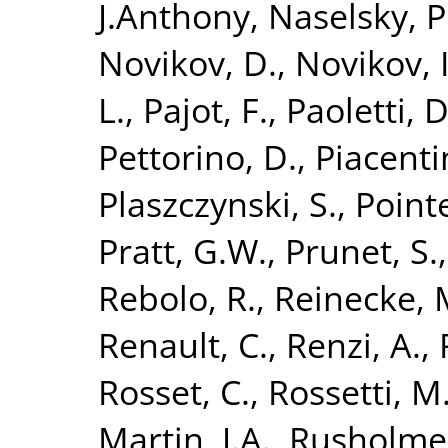
J.Anthony
,
Naselsky, P
Novikov, D.
,
Novikov, I
L.
,
Pajot, F.
,
Paoletti, D
Pettorino, D.
,
Piacentin
Plaszczynski, S.
,
Point
Pratt, G.W.
,
Prunet, S.
Rebolo, R.
,
Reinecke, 
Renault, C.
,
Renzi, A.
,
Rosset, C.
,
Rossetti, M
Martin, J.A.
,
Rusholme,