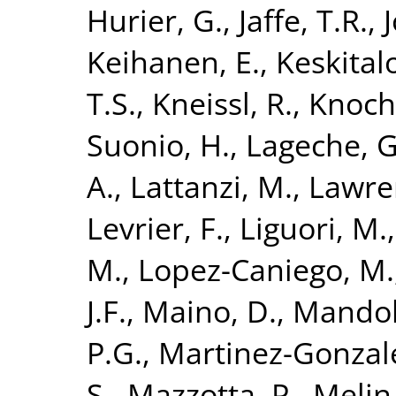
Hurier, G.
,
Jaffe, T.R.
,
Keihanen, E.
,
Keskitalo
T.S.
,
Kneissl, R.
,
Knoche
Suonio, H.
,
Lageche, G
A.
,
Lattanzi, M.
,
Lawren
Levrier, F.
,
Liguori, M.
M.
,
Lopez-Caniego, M.
J.F.
,
Maino, D.
,
Mandol
P.G.
,
Martinez-Gonzale
S.
,
Mazzotta, P.
,
Melin,