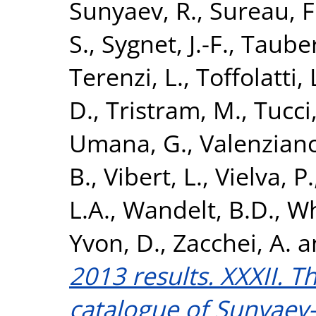
Sunyaev, R.
,
Sureau, F
S.
,
Sygnet, J.-F.
,
Tauber,
Terenzi, L.
,
Toffolatti, 
D.
,
Tristram, M.
,
Tucci
Umana, G.
,
Valenziano
B.
,
Vibert, L.
,
Vielva, P.
L.A.
,
Wandelt, B.D.
,
Wh
Yvon, D.
,
Zacchei, A.
a
2013 results. XXXII. 
catalogue of Sunyaev-