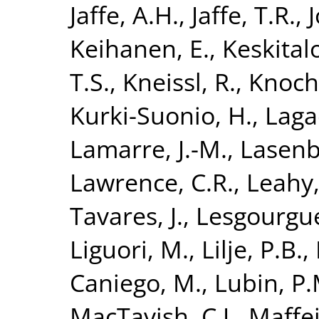
Jaffe, A.H.
,
Jaffe, T.R.
,
Keihanen, E.
,
Keskitalo
T.S.
,
Kneissl, R.
,
Knoche
Kurki-Suonio, H.
,
Laga
Lamarre, J.-M.
,
Lasenb
Lawrence, C.R.
,
Leahy, 
Tavares, J.
,
Lesgourgue
Liguori, M.
,
Lilje, P.B.
,
Caniego, M.
,
Lubin, P.
MacTavish, C.J.
,
Maffei