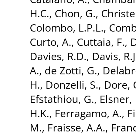
H.C.
,
Chon, G.
,
Christe
Colombo, L.P.L.
,
Combe
Curto, A.
,
Cuttaia, F.
,
D
Davies, R.D.
,
Davis, R.J
A.
,
de Zotti, G.
,
Delabro
H.
,
Donzelli, S.
,
Dore, 
Efstathiou, G.
,
Elsner, 
H.K.
,
Ferragamo, A.
,
Fi
M.
,
Fraisse, A.A.
,
Franc