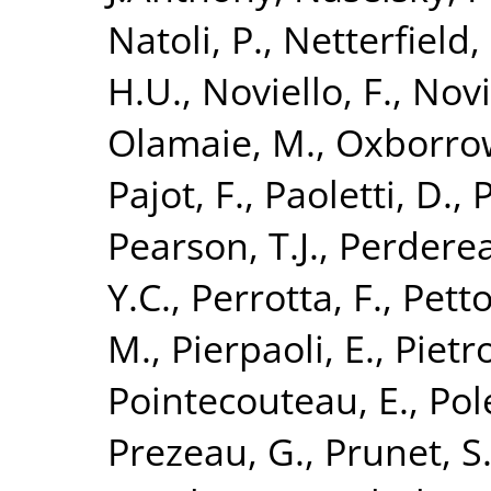
Natoli, P.
,
Netterfield,
H.U.
,
Noviello, F.
,
Novi
Olamaie, M.
,
Oxborrow
Pajot, F.
,
Paoletti, D.
,
P
Pearson, T.J.
,
Perderea
Y.C.
,
Perrotta, F.
,
Petto
M.
,
Pierpaoli, E.
,
Pietr
Pointecouteau, E.
,
Pol
Prezeau, G.
,
Prunet, S