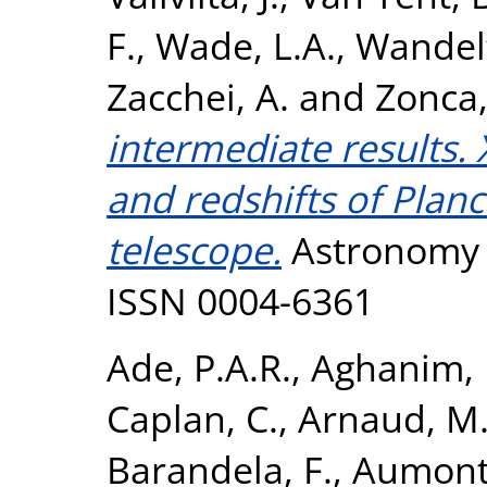
F.
,
Wade, L.A.
,
Wandelt
Zacchei, A.
and
Zonca,
intermediate results. X
and redshifts of Planc
telescope.
Astronomy &
ISSN 0004-6361
Ade, P.A.R.
,
Aghanim, 
Caplan, C.
,
Arnaud, M
Barandela, F.
,
Aumont,