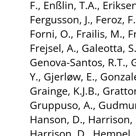
F.
,
Enßlin, T.A.
,
Eriksen
Fergusson, J.
,
Feroz, F.
Forni, O.
,
Frailis, M.
,
F
Frejsel, A.
,
Galeotta, S
Genova-Santos, R.T.
,
G
Y.
,
Gjerløw, E.
,
Gonzale
Grainge, K.J.B.
,
Gratton
Gruppuso, A.
,
Gudmund
Hanson, D.
,
Harrison,
Harrison, D.
,
Hempel, 