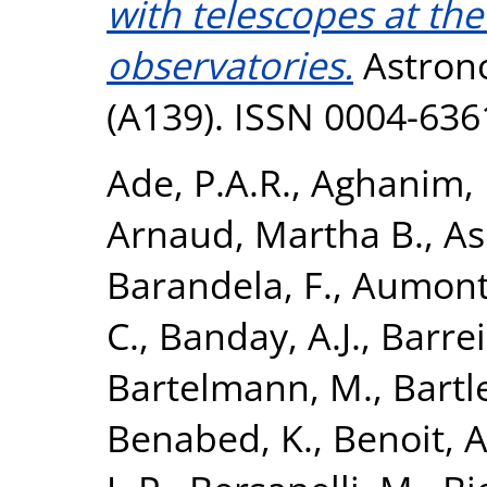
with telescopes at the
observatories.
Astrono
(A139). ISSN 0004-636
Ade, P.A.R.
,
Aghanim, 
Arnaud, Martha B.
,
As
Barandela, F.
,
Aumont,
C.
,
Banday, A.J.
,
Barrei
Bartelmann, M.
,
Bartle
Benabed, K.
,
Benoit, A