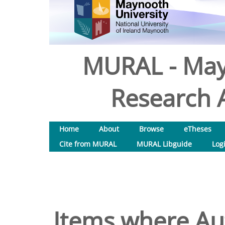
MURAL - May
Research A
Home
About
Browse
eTheses
Cite from MURAL
MURAL Libguide
Log
Items where Aut