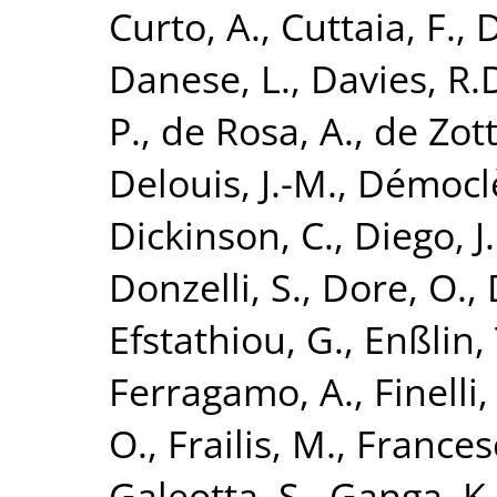
Curto, A.
,
Cuttaia, F.
,
D
Danese, L.
,
Davies, R.
P.
,
de Rosa, A.
,
de Zott
Delouis, J.-M.
,
Démoclè
Dickinson, C.
,
Diego, J
Donzelli, S.
,
Dore, O.
,
Efstathiou, G.
,
Enßlin, 
Ferragamo, A.
,
Finelli,
O.
,
Frailis, M.
,
Francesc
Galeotta, S.
,
Ganga, K.