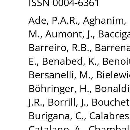
ISSN 0004-6361
Ade, P.A.R.
,
Aghanim, 
M.
,
Aumont, J.
,
Bacciga
Barreiro, R.B.
,
Barrena
E.
,
Benabed, K.
,
Benoit
Bersanelli, M.
,
Bielewi
Böhringer, H.
,
Bonaldi
J.R.
,
Borrill, J.
,
Bouchet,
Burigana, C.
,
Calabrese
Catalano, A.
,
Chamball