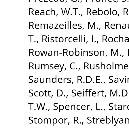
Reach, W.T.
,
Rebolo, R
Remazeilles, M.
,
Renau
T.
,
Ristorcelli, I.
,
Rocha
Rowan-Robinson, M.
,
Rumsey, C.
,
Rusholme,
Saunders, R.D.E.
,
Savi
Scott, D.
,
Seiffert, M.D
T.W.
,
Spencer, L.
,
Starc
Stompor, R.
,
Streblyan