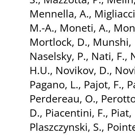
Mennella, A.
,
Migliacc
M.-A.
,
Moneti, A.
,
Mont
Mortlock, D.
,
Munshi, 
Naselsky, P.
,
Nati, F.
,
N
H.U.
,
Novikov, D.
,
Novi
Pagano, L.
,
Pajot, F.
,
P
Perdereau, O.
,
Perotto
D.
,
Piacentini, F.
,
Piat,
Plaszczynski, S.
,
Point