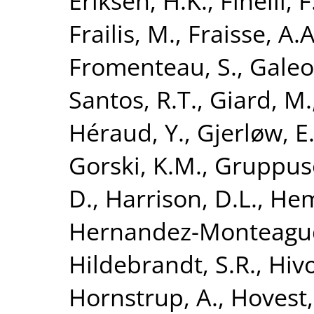
Eriksen, H.K.
,
Finelli, F
Frailis, M.
,
Fraisse, A.A
Fromenteau, S.
,
Galeot
Santos, R.T.
,
Giard, M.
Héraud, Y.
,
Gjerløw, E
Gorski, K.M.
,
Gruppuso
D.
,
Harrison, D.L.
,
Hem
Hernandez-Monteagud
Hildebrandt, S.R.
,
Hivo
Hornstrup, A.
,
Hovest,