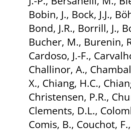
J.-P.
,
Bersanelli, M.
,
Bi
Bobin, J.
,
Bock, J.J.
,
Böh
Bond, J.R.
,
Borrill, J.
,
B
Bucher, M.
,
Burenin, R
Cardoso, J.-F.
,
Carvalho
Challinor, A.
,
Chamball
X.
,
Chiang, H.C.
,
Chiang
Christensen, P.R.
,
Chur
Clements, D.L.
,
Colomb
Comis, B.
,
Couchot, F.