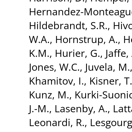
Hernandez-Monteagud
Hildebrandt, S.R.
,
Hivo
W.A.
,
Hornstrup, A.
,
H
K.M.
,
Hurier, G.
,
Jaffe,
Jones, W.C.
,
Juvela, M.
Khamitov, I.
,
Kisner, T.
Kunz, M.
,
Kurki-Suonio
J.-M.
,
Lasenby, A.
,
Latt
Leonardi, R.
,
Lesgourgu