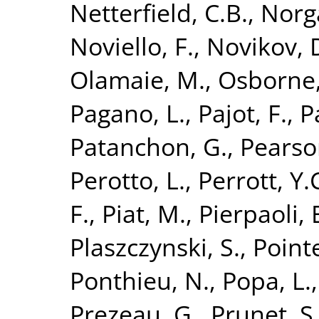
Netterfield, C.B.
,
Norg
Noviello, F.
,
Novikov, 
Olamaie, M.
,
Osborne,
Pagano, L.
,
Pajot, F.
,
P
Patanchon, G.
,
Pearson
Perotto, L.
,
Perrott, Y.
F.
,
Piat, M.
,
Pierpaoli, 
Plaszczynski, S.
,
Point
Ponthieu, N.
,
Popa, L.
Prezeau, G.
,
Prunet, S