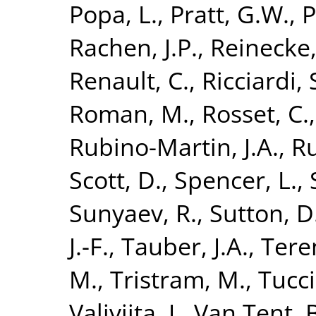
Popa, L.
,
Pratt, G.W.
,
P
Rachen, J.P.
,
Reinecke,
Renault, C.
,
Ricciardi, 
Roman, M.
,
Rosset, C.
Rubino-Martin, J.A.
,
Ru
Scott, D.
,
Spencer, L.
,
Sunyaev, R.
,
Sutton, D
J.-F.
,
Tauber, J.A.
,
Teren
M.
,
Tristram, M.
,
Tucci
Valiviita, J.
,
Van Tent, 