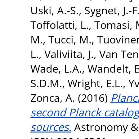
Uski, A.-S.
,
Sygnet, J.-F
Toffolatti, L.
,
Tomasi, 
M.
,
Tucci, M.
,
Tuovinen
L.
,
Valiviita, J.
,
Van Tent
Wade, L.A.
,
Wandelt, B
S.D.M.
,
Wright, E.L.
,
Yv
Zonca, A.
(2016)
Planc
second Planck catalo
sources.
Astronomy & A