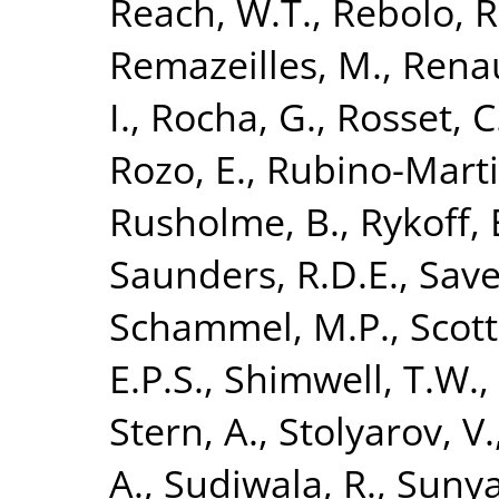
Reach, W.T.
,
Rebolo, R
Remazeilles, M.
,
Renau
I.
,
Rocha, G.
,
Rosset, C
Rozo, E.
,
Rubino-Martin
Rusholme, B.
,
Rykoff, 
Saunders, R.D.E.
,
Save
Schammel, M.P.
,
Scott
E.P.S.
,
Shimwell, T.W.
,
Stern, A.
,
Stolyarov, V.
A.
,
Sudiwala, R.
,
Sunya