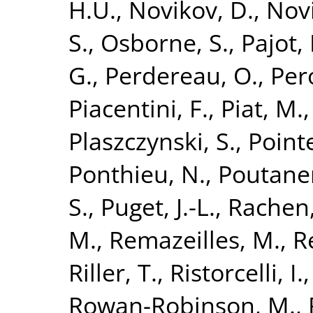
H.U.
,
Novikov, D.
,
Novi
S.
,
Osborne, S.
,
Pajot, 
G.
,
Perdereau, O.
,
Pero
Piacentini, F.
,
Piat, M.
Plaszczynski, S.
,
Point
Ponthieu, N.
,
Poutanen
S.
,
Puget, J.-L.
,
Rachen, 
M.
,
Remazeilles, M.
,
R
Riller, T.
,
Ristorcelli, I.
Rowan-Robinson, M.
,