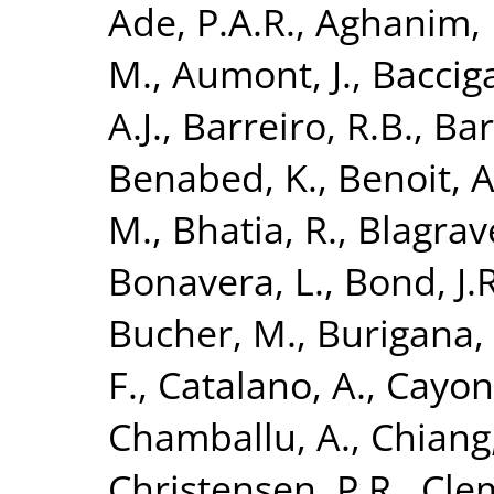
Ade, P.A.R.
,
Aghanim, 
M.
,
Aumont, J.
,
Bacciga
A.J.
,
Barreiro, R.B.
,
Bart
Benabed, K.
,
Benoit, A
M.
,
Bhatia, R.
,
Blagrave
Bonavera, L.
,
Bond, J.R
Bucher, M.
,
Burigana, 
F.
,
Catalano, A.
,
Cayon,
Chamballu, A.
,
Chiang,
Christensen, P.R.
,
Clem