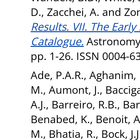
D.
,
Zacchei, A.
and
Zon
Results. VII. The Ear
Catalogue.
Astronomy 
pp. 1-26. ISSN 0004-6
Ade, P.A.R.
,
Aghanim, 
M.
,
Aumont, J.
,
Bacciga
A.J.
,
Barreiro, R.B.
,
Bart
Benabed, K.
,
Benoit, A
M.
,
Bhatia, R.
,
Bock, J.J