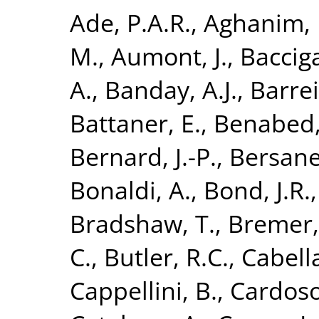
Ade, P.A.R.
,
Aghanim, 
M.
,
Aumont, J.
,
Bacciga
A.
,
Banday, A.J.
,
Barrei
Battaner, E.
,
Benabed,
Bernard, J.-P.
,
Bersanel
Bonaldi, A.
,
Bond, J.R.
Bradshaw, T.
,
Bremer,
C.
,
Butler, R.C.
,
Cabella
Cappellini, B.
,
Cardoso,