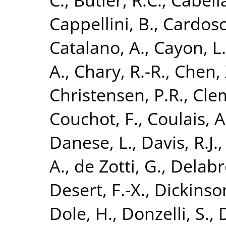
Cappellini, B.
,
Cardoso,
Catalano, A.
,
Cayon, L.
A.
,
Chary, R.-R.
,
Chen, 
Christensen, P.R.
,
Clem
Couchot, F.
,
Coulais, A
Danese, L.
,
Davis, R.J.
A.
,
de Zotti, G.
,
Delabro
Desert, F.-X.
,
Dickinson
Dole, H.
,
Donzelli, S.
,