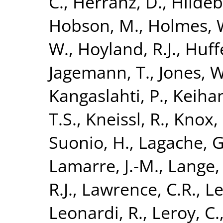
C.
,
Herranz, D.
,
Hildeb
Hobson, M.
,
Holmes, 
W.
,
Hoyland, R.J.
,
Huff
Jagemann, T.
,
Jones, W
Kangaslahti, P.
,
Keihan
T.S.
,
Kneissl, R.
,
Knox, 
Suonio, H.
,
Lagache, G
Lamarre, J.-M.
,
Lange, 
R.J.
,
Lawrence, C.R.
,
Le
Leonardi, R.
,
Leroy, C.