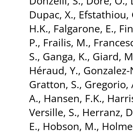
Donzelli, S.
,
Dore, O.
,
Dupac, X.
,
Efstathiou, 
H.K.
,
Falgarone, E.
,
Fin
P.
,
Frailis, M.
,
Francesc
S.
,
Ganga, K.
,
Giard, M
Héraud, Y.
,
Gonzalez-N
Gratton, S.
,
Gregorio, 
A.
,
Hansen, F.K.
,
Harri
Versille, S.
,
Herranz, D
E.
,
Hobson, M.
,
Holmes