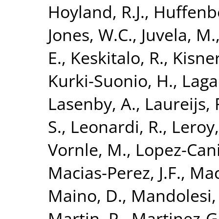
Hoyland, R.J.
,
Huffenb
Jones, W.C.
,
Juvela, M.
E.
,
Keskitalo, R.
,
Kisner
Kurki-Suonio, H.
,
Laga
Lasenby, A.
,
Laureijs, R
S.
,
Leonardi, R.
,
Leroy,
Vornle, M.
,
Lopez-Cani
Macias-Perez, J.F.
,
Mac
Maino, D.
,
Mandolesi,
Martin, P.
,
Martinez-G