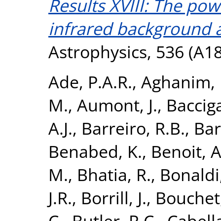
Results XVIII: The po
infrared background a
Astrophysics, 536 (A18
Ade, P.A.R.
,
Aghanim, 
M.
,
Aumont, J.
,
Bacciga
A.J.
,
Barreiro, R.B.
,
Bart
Benabed, K.
,
Benoit, A
M.
,
Bhatia, R.
,
Bonaldi,
J.R.
,
Borrill, J.
,
Bouchet,
C.
,
Butler, R.C.
,
Cabella