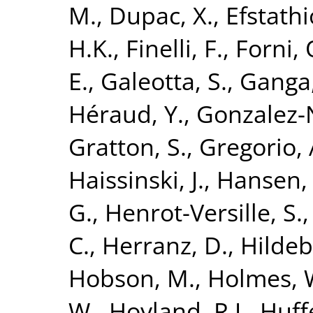
M.
,
Dupac, X.
,
Efstathi
H.K.
,
Finelli, F.
,
Forni, 
E.
,
Galeotta, S.
,
Ganga,
Héraud, Y.
,
Gonzalez-N
Gratton, S.
,
Gregorio, 
Haissinski, J.
,
Hansen, 
G.
,
Henrot-Versille, S.
C.
,
Herranz, D.
,
Hildeb
Hobson, M.
,
Holmes, 
W.
,
Hoyland, R.J.
,
Huff