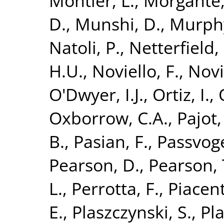
Montier, L.
,
Morgante,
D.
,
Munshi, D.
,
Murphy
Natoli, P.
,
Netterfield,
H.U.
,
Noviello, F.
,
Novi
O'Dwyer, I.J.
,
Ortiz, I.
,
Oxborrow, C.A.
,
Pajot,
B.
,
Pasian, F.
,
Passvoge
Pearson, D.
,
Pearson, T
L.
,
Perrotta, F.
,
Piacent
E.
,
Plaszczynski, S.
,
Pla