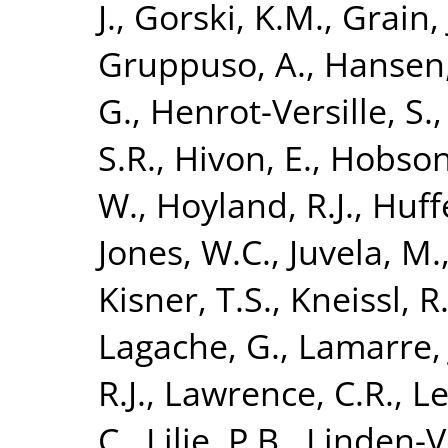
J.
,
Gorski, K.M.
,
Grain, 
Gruppuso, A.
,
Hansen,
G.
,
Henrot-Versille, S.
S.R.
,
Hivon, E.
,
Hobson
W.
,
Hoyland, R.J.
,
Huff
Jones, W.C.
,
Juvela, M.
Kisner, T.S.
,
Kneissl, R
Lagache, G.
,
Lamarre, 
R.J.
,
Lawrence, C.R.
,
Le
C.
,
Lilje, P.B.
,
Linden-V