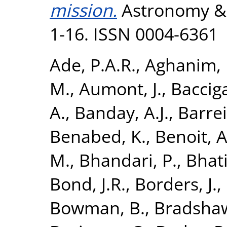
mission.
Astronomy & A
1-16. ISSN 0004-6361
Ade, P.A.R.
,
Aghanim, 
M.
,
Aumont, J.
,
Bacciga
A.
,
Banday, A.J.
,
Barrei
Benabed, K.
,
Benoit, A
M.
,
Bhandari, P.
,
Bhati
Bond, J.R.
,
Borders, J.
,
Bowman, B.
,
Bradshaw