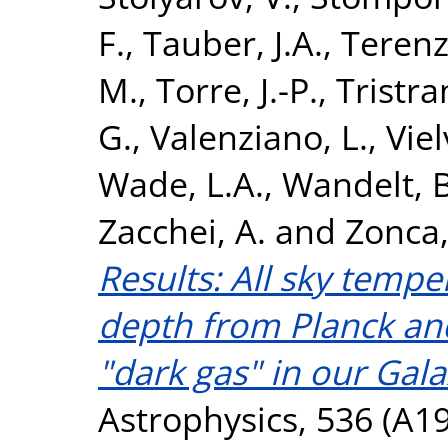
F.
,
Tauber, J.A.
,
Terenzi
M.
,
Torre, J.-P.
,
Tristra
G.
,
Valenziano, L.
,
Viel
Wade, L.A.
,
Wandelt, B
Zacchei, A.
and
Zonca,
Results: All sky tempe
depth from Planck and
"dark gas" in our Gala
Astrophysics, 536 (A19