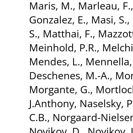
Maris, M.
,
Marleau, F.
Gonzalez, E.
,
Masi, S.
,
S.
,
Matthai, F.
,
Mazzott
Meinhold, P.R.
,
Melchi
Mendes, L.
,
Mennella,
Deschenes, M.-A.
,
Mon
Morgante, G.
,
Mortloc
J.Anthony
,
Naselsky, P
C.B.
,
Norgaard-Nielsen
Novikov, D.
,
Novikov, I