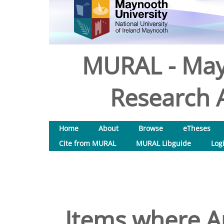
MURAL - May
Research A
Home
About
Browse
eTheses
Cite from MURAL
MURAL Libguide
Log
Items where Au