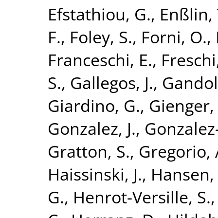
Efstathiou, G.
,
Enßlin, 
F.
,
Foley, S.
,
Forni, O.
,
Franceschi, E.
,
Freschi
S.
,
Gallegos, J.
,
Gandolf
Giardino, G.
,
Gienger,
Gonzalez, J.
,
Gonzalez-
Gratton, S.
,
Gregorio, 
Haissinski, J.
,
Hansen, 
G.
,
Henrot-Versille, S.