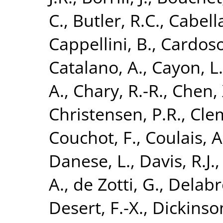
C.
,
Butler, R.C.
,
Cabella
Cappellini, B.
,
Cardoso,
Catalano, A.
,
Cayon, L.
A.
,
Chary, R.-R.
,
Chen, 
Christensen, P.R.
,
Clem
Couchot, F.
,
Coulais, A
Danese, L.
,
Davis, R.J.
A.
,
de Zotti, G.
,
Delabro
Desert, F.-X.
,
Dickinson