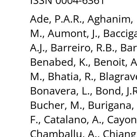
Ade, P.A.R.
,
Aghanim, 
M.
,
Aumont, J.
,
Bacciga
A.J.
,
Barreiro, R.B.
,
Bart
Benabed, K.
,
Benoit, A
M.
,
Bhatia, R.
,
Blagrave
Bonavera, L.
,
Bond, J.R
Bucher, M.
,
Burigana, 
F.
,
Catalano, A.
,
Cayon,
Chamballu, A.
,
Chiang,