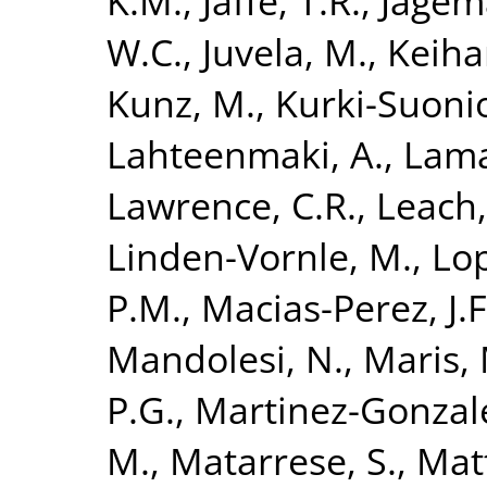
K.M.
,
Jaffe, T.R.
,
Jagem
W.C.
,
Juvela, M.
,
Keiha
Kunz, M.
,
Kurki-Suonio
Lahteenmaki, A.
,
Lama
Lawrence, C.R.
,
Leach,
Linden-Vornle, M.
,
Lo
P.M.
,
Macias-Perez, J.F
Mandolesi, N.
,
Maris,
P.G.
,
Martinez-Gonzale
M.
,
Matarrese, S.
,
Matt