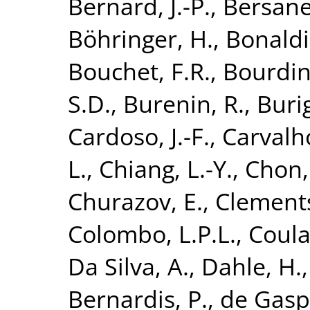
Bernard, J.-P.
,
Bersanel
Böhringer, H.
,
Bonaldi
Bouchet, F.R.
,
Bourdin
S.D.
,
Burenin, R.
,
Buri
Cardoso, J.-F.
,
Carvalho
L.
,
Chiang, L.-Y.
,
Chon,
Churazov, E.
,
Clements
Colombo, L.P.L.
,
Coula
Da Silva, A.
,
Dahle, H.
Bernardis, P.
,
de Gaspe