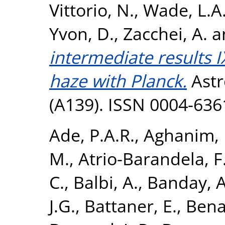
Vittorio, N.
,
Wade, L.A
Yvon, D.
,
Zacchei, A.
a
intermediate results I
haze with Planck.
Astr
(A139). ISSN 0004-636
Ade, P.A.R.
,
Aghanim, 
M.
,
Atrio-Barandela, F
C.
,
Balbi, A.
,
Banday, A.
J.G.
,
Battaner, E.
,
Bena