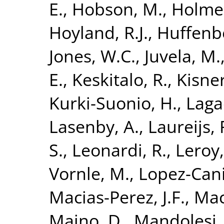
E.
,
Hobson, M.
,
Holmes
Hoyland, R.J.
,
Huffenb
Jones, W.C.
,
Juvela, M.
E.
,
Keskitalo, R.
,
Kisner
Kurki-Suonio, H.
,
Laga
Lasenby, A.
,
Laureijs, R
S.
,
Leonardi, R.
,
Leroy,
Vornle, M.
,
Lopez-Cani
Macias-Perez, J.F.
,
Mac
Maino, D.
,
Mandolesi,