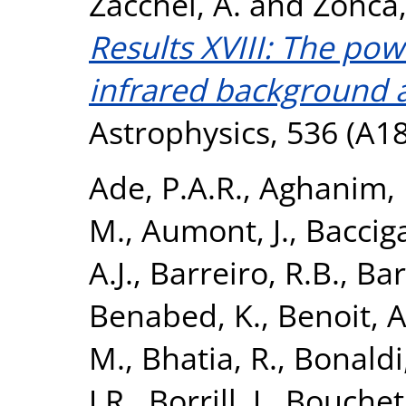
Zacchei, A.
and
Zonca,
Results XVIII: The po
infrared background a
Astrophysics, 536 (A18
Ade, P.A.R.
,
Aghanim, 
M.
,
Aumont, J.
,
Bacciga
A.J.
,
Barreiro, R.B.
,
Bart
Benabed, K.
,
Benoit, A
M.
,
Bhatia, R.
,
Bonaldi,
J.R.
,
Borrill, J.
,
Bouchet,