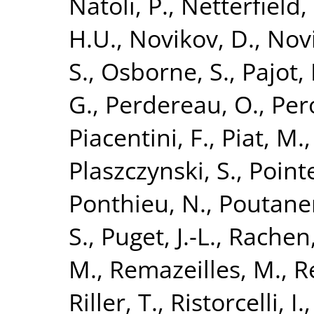
Natoli, P.
,
Netterfield,
H.U.
,
Novikov, D.
,
Novi
S.
,
Osborne, S.
,
Pajot, 
G.
,
Perdereau, O.
,
Pero
Piacentini, F.
,
Piat, M.
Plaszczynski, S.
,
Point
Ponthieu, N.
,
Poutanen
S.
,
Puget, J.-L.
,
Rachen, 
M.
,
Remazeilles, M.
,
R
Riller, T.
,
Ristorcelli, I.