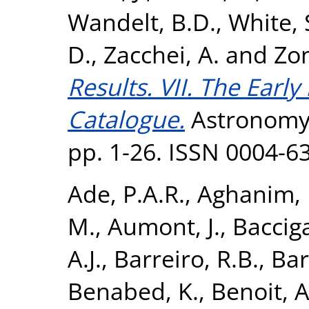
Wandelt, B.D.
,
White, 
D.
,
Zacchei, A.
and
Zon
Results. VII. The Ear
Catalogue.
Astronomy 
pp. 1-26. ISSN 0004-6
Ade, P.A.R.
,
Aghanim, 
M.
,
Aumont, J.
,
Bacciga
A.J.
,
Barreiro, R.B.
,
Bart
Benabed, K.
,
Benoit, A