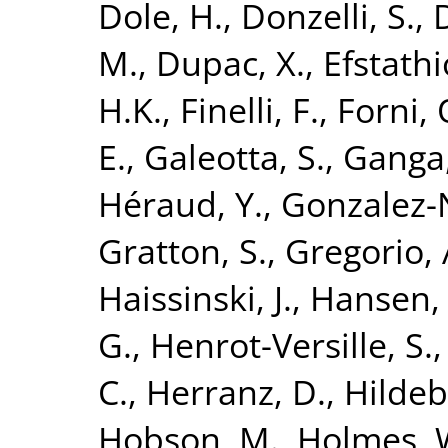
Dole, H.
,
Donzelli, S.
,
M.
,
Dupac, X.
,
Efstathi
H.K.
,
Finelli, F.
,
Forni, 
E.
,
Galeotta, S.
,
Ganga,
Héraud, Y.
,
Gonzalez-N
Gratton, S.
,
Gregorio, 
Haissinski, J.
,
Hansen, 
G.
,
Henrot-Versille, S.
C.
,
Herranz, D.
,
Hildeb
Hobson, M.
,
Holmes, 