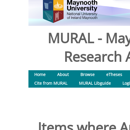
MURAL - May
Research A
Home
About
Browse
eTheses
Cite from MURAL
MURAL Libguide
Log
Items where Au