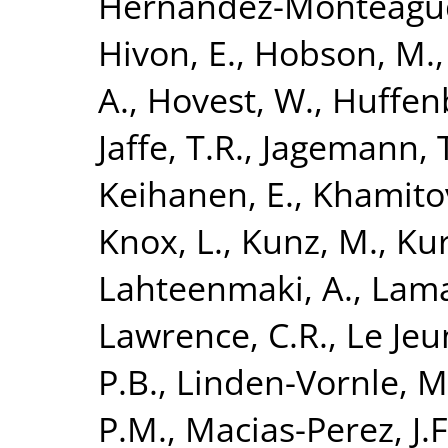
Hernandez-Monteagud
Hivon, E.
,
Hobson, M.
A.
,
Hovest, W.
,
Huffen
Jaffe, T.R.
,
Jagemann, 
Keihanen, E.
,
Khamitov
Knox, L.
,
Kunz, M.
,
Kur
Lahteenmaki, A.
,
Lama
Lawrence, C.R.
,
Le Jeu
P.B.
,
Linden-Vornle, M
P.M.
,
Macias-Perez, J.F