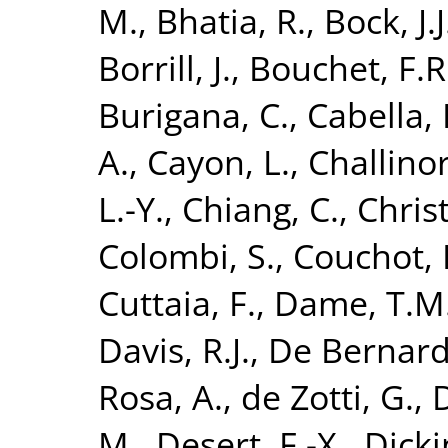
M.
,
Bhatia, R.
,
Bock, J.J
Borrill, J.
,
Bouchet, F.R
Burigana, C.
,
Cabella, 
A.
,
Cayon, L.
,
Challinor
L.-Y.
,
Chiang, C.
,
Chris
Colombi, S.
,
Couchot, 
Cuttaia, F.
,
Dame, T.M
Davis, R.J.
,
De Bernardi
Rosa, A.
,
de Zotti, G.
,
D
M.
,
Desert, F.-X.
,
Dicki