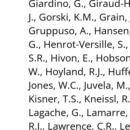
Giardino, G.
,
Giraud-H
J.
,
Gorski, K.M.
,
Grain, 
Gruppuso, A.
,
Hansen,
G.
,
Henrot-Versille, S.
S.R.
,
Hivon, E.
,
Hobson
W.
,
Hoyland, R.J.
,
Huff
Jones, W.C.
,
Juvela, M.
Kisner, T.S.
,
Kneissl, R
Lagache, G.
,
Lamarre, 
R.J.
,
Lawrence, C.R.
,
Le