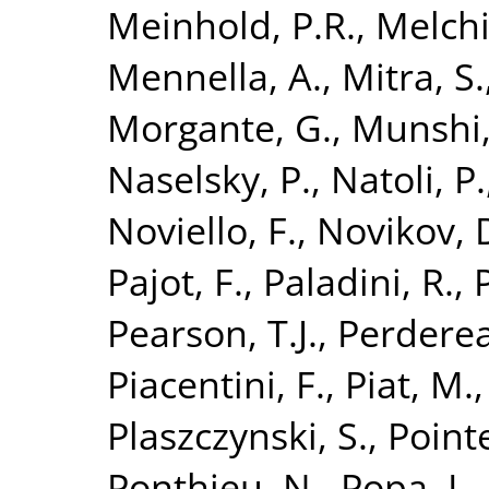
Meinhold, P.R.
,
Melchi
Mennella, A.
,
Mitra, S.
Morgante, G.
,
Munshi,
Naselsky, P.
,
Natoli, P.
Noviello, F.
,
Novikov, 
Pajot, F.
,
Paladini, R.
,
Pearson, T.J.
,
Perderea
Piacentini, F.
,
Piat, M.
Plaszczynski, S.
,
Point
Ponthieu, N.
,
Popa, L.