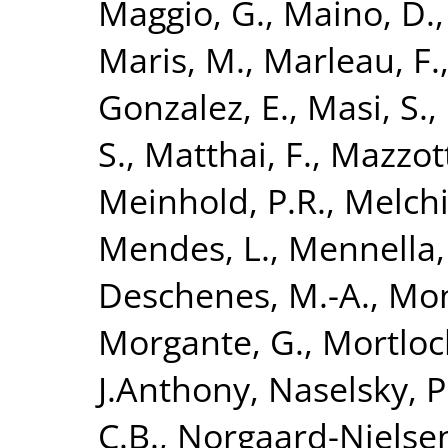
Maggio, G.
,
Maino, D.
Maris, M.
,
Marleau, F.
Gonzalez, E.
,
Masi, S.
,
S.
,
Matthai, F.
,
Mazzott
Meinhold, P.R.
,
Melchi
Mendes, L.
,
Mennella,
Deschenes, M.-A.
,
Mon
Morgante, G.
,
Mortloc
J.Anthony
,
Naselsky, P
C.B.
,
Norgaard-Nielsen