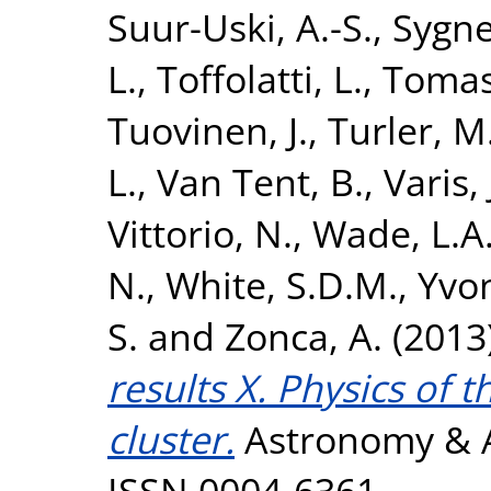
Suur-Uski, A.-S.
,
Sygnet
L.
,
Toffolatti, L.
,
Tomas
Tuovinen, J.
,
Turler, M
L.
,
Van Tent, B.
,
Varis, 
Vittorio, N.
,
Wade, L.A
N.
,
White, S.D.M.
,
Yvon
S.
and
Zonca, A.
(2013
results X. Physics of 
cluster.
Astronomy & As
ISSN 0004-6361