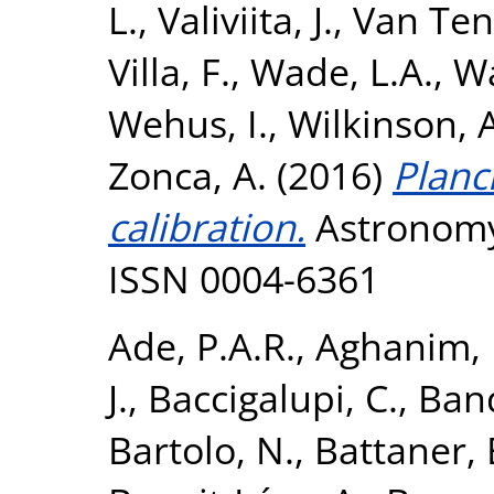
L.
,
Valiviita, J.
,
Van Tent
Villa, F.
,
Wade, L.A.
,
Wa
Wehus, I.
,
Wilkinson, 
Zonca, A.
(2016)
Planc
calibration.
Astronomy 
ISSN 0004-6361
Ade, P.A.R.
,
Aghanim, 
J.
,
Baccigalupi, C.
,
Band
Bartolo, N.
,
Battaner, 