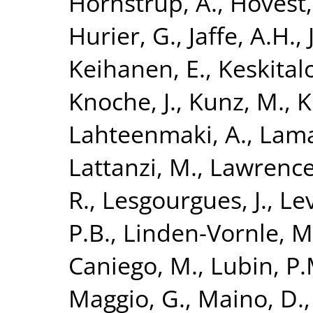
Hornstrup, A.
,
Hovest,
Hurier, G.
,
Jaffe, A.H.
,
Keihanen, E.
,
Keskitalo
Knoche, J.
,
Kunz, M.
,
K
Lahteenmaki, A.
,
Lama
Lattanzi, M.
,
Lawrence,
R.
,
Lesgourgues, J.
,
Lev
P.B.
,
Linden-Vornle, M
Caniego, M.
,
Lubin, P.
Maggio, G.
,
Maino, D.