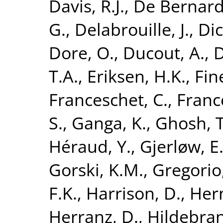
Davis, R.J.
,
De Bernardi
G.
,
Delabrouille, J.
,
Dic
Dore, O.
,
Ducout, A.
,
D
T.A.
,
Eriksen, H.K.
,
Fine
Franceschet, C.
,
France
S.
,
Ganga, K.
,
Ghosh, T
Héraud, Y.
,
Gjerløw, E
Gorski, K.M.
,
Gregorio,
F.K.
,
Harrison, D.
,
Her
Herranz, D.
,
Hildebran