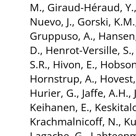
M.
,
Giraud-Héraud, Y.
Nuevo, J.
,
Gorski, K.M.
Gruppuso, A.
,
Hansen,
D.
,
Henrot-Versille, S.
S.R.
,
Hivon, E.
,
Hobson
Hornstrup, A.
,
Hovest,
Hurier, G.
,
Jaffe, A.H.
,
Keihanen, E.
,
Keskitalo
Krachmalnicoff, N.
,
Ku
Lagache, G.
,
Lahteenm