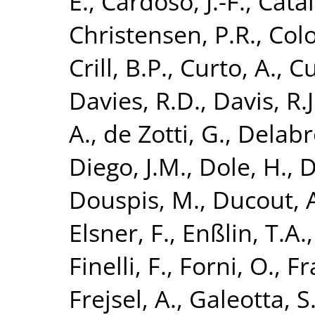
E.
,
Cardoso, J.-F.
,
Catal
Christensen, P.R.
,
Colo
Crill, B.P.
,
Curto, A.
,
Cu
Davies, R.D.
,
Davis, R.J
A.
,
de Zotti, G.
,
Delabro
Diego, J.M.
,
Dole, H.
,
D
Douspis, M.
,
Ducout, 
Elsner, F.
,
Enßlin, T.A.
Finelli, F.
,
Forni, O.
,
Fr
Frejsel, A.
,
Galeotta, S