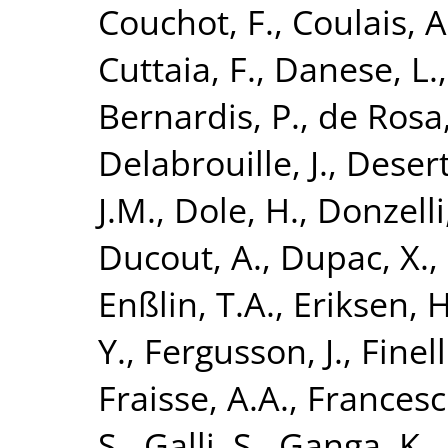
Couchot, F.
,
Coulais, A
Cuttaia, F.
,
Danese, L.
Bernardis, P.
,
de Rosa,
Delabrouille, J.
,
Desert
J.M.
,
Dole, H.
,
Donzelli,
Ducout, A.
,
Dupac, X.
,
Enßlin, T.A.
,
Eriksen, H
Y.
,
Fergusson, J.
,
Finell
Fraisse, A.A.
,
Francesch
S.
,
Galli, S.
,
Ganga, K.
,