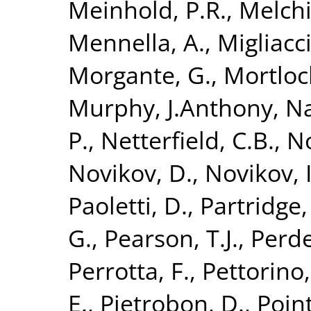
Meinhold, P.R.
,
Melchi
Mennella, A.
,
Migliacc
Morgante, G.
,
Mortloc
Murphy, J.Anthony
,
Na
P.
,
Netterfield, C.B.
,
No
Novikov, D.
,
Novikov, I
Paoletti, D.
,
Partridge,
G.
,
Pearson, T.J.
,
Perde
Perrotta, F.
,
Pettorino,
E.
,
Pietrobon, D.
,
Poin