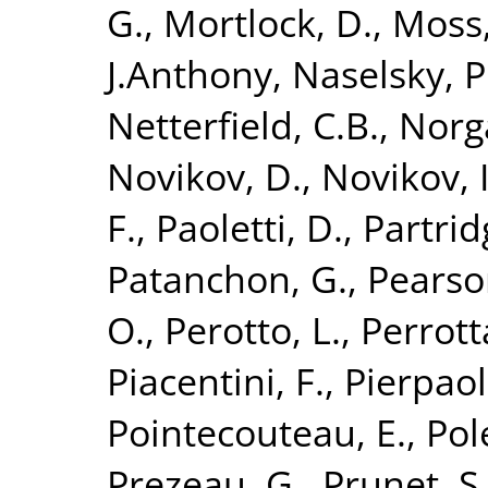
G.
,
Mortlock, D.
,
Moss,
J.Anthony
,
Naselsky, P
Netterfield, C.B.
,
Norg
Novikov, D.
,
Novikov, I
F.
,
Paoletti, D.
,
Partrid
Patanchon, G.
,
Pearson
O.
,
Perotto, L.
,
Perrotta
Piacentini, F.
,
Pierpaoli
Pointecouteau, E.
,
Pol
Prezeau, G.
,
Prunet, S