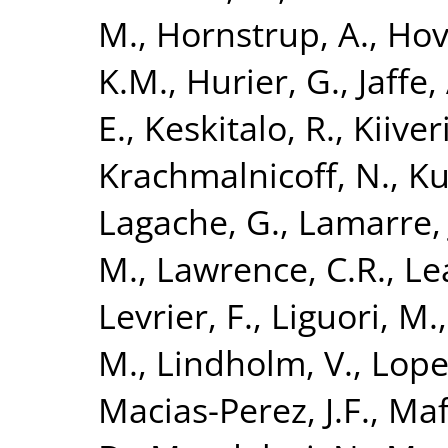
M.
,
Hornstrup, A.
,
Hov
K.M.
,
Hurier, G.
,
Jaffe,
E.
,
Keskitalo, R.
,
Kiiveri
Krachmalnicoff, N.
,
Ku
Lagache, G.
,
Lamarre, 
M.
,
Lawrence, C.R.
,
Lea
Levrier, F.
,
Liguori, M.
M.
,
Lindholm, V.
,
Lope
Macias-Perez, J.F.
,
Maff