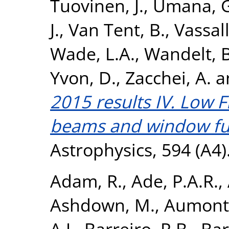
Tuovinen, J.
,
Umana, G
J.
,
Van Tent, B.
,
Vassall
Wade, L.A.
,
Wandelt, B
Yvon, D.
,
Zacchei, A.
a
2015 results IV. Low 
beams and window fu
Astrophysics, 594 (A4
Adam, R.
,
Ade, P.A.R.
,
Ashdown, M.
,
Aumont,
A.J.
,
Barreiro, R.B.
,
Bart