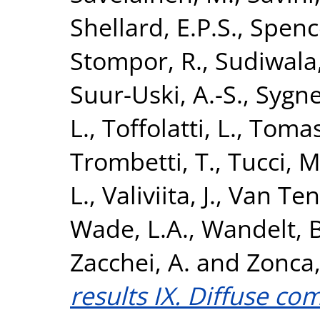
Shellard, E.P.S.
,
Spence
Stompor, R.
,
Sudiwala,
Suur-Uski, A.-S.
,
Sygnet
L.
,
Toffolatti, L.
,
Tomas
Trombetti, T.
,
Tucci, M
L.
,
Valiviita, J.
,
Van Tent
Wade, L.A.
,
Wandelt, B
Zacchei, A.
and
Zonca,
results IX. Diffuse c