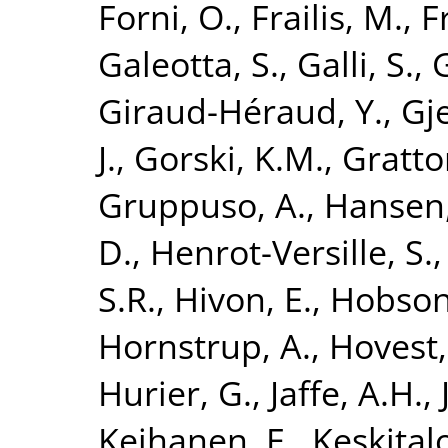
Forni, O.
,
Frailis, M.
,
F
Galeotta, S.
,
Galli, S.
,
Giraud-Héraud, Y.
,
Gje
J.
,
Gorski, K.M.
,
Gratto
Gruppuso, A.
,
Hansen,
D.
,
Henrot-Versille, S.
S.R.
,
Hivon, E.
,
Hobson
Hornstrup, A.
,
Hovest,
Hurier, G.
,
Jaffe, A.H.
,
Keihanen, E.
,
Keskitalo