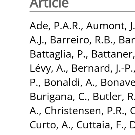
Article
Ade, P.A.R.
,
Aumont, J
A.J.
,
Barreiro, R.B.
,
Bar
Battaglia, P.
,
Battaner,
Lévy, A.
,
Bernard, J.-P.
P.
,
Bonaldi, A.
,
Bonaver
Burigana, C.
,
Butler, R
A.
,
Christensen, P.R.
,
C
Curto, A.
,
Cuttaia, F.
,
D