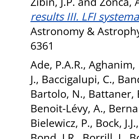
Zibin, J.P.
and
Zonca, 
results III. LFI system
Astronomy & Astrophys
6361
Ade, P.A.R.
,
Aghanim, 
J.
,
Baccigalupi, C.
,
Band
Bartolo, N.
,
Battaner, 
Benoit-Lévy, A.
,
Bernar
Bielewicz, P.
,
Bock, J.J.
Bond, J.R.
,
Borrill, J.
,
B