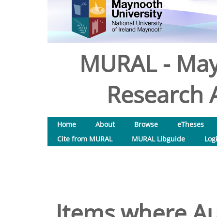
MURAL - May
Research A
Home
About
Browse
eTheses
Cite from MURAL
MURAL Libguide
Log
Items where Au