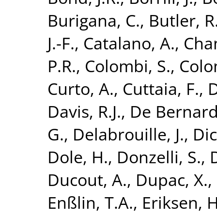
Burigana, C.
,
Butler, R
J.-F.
,
Catalano, A.
,
Cham
P.R.
,
Colombi, S.
,
Colo
Curto, A.
,
Cuttaia, F.
,
D
Davis, R.J.
,
De Bernardi
G.
,
Delabrouille, J.
,
Dic
Dole, H.
,
Donzelli, S.
,
Ducout, A.
,
Dupac, X.
,
Enßlin, T.A.
,
Eriksen, H