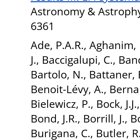
Astronomy & Astrophys
6361
Ade, P.A.R.
,
Aghanim, 
J.
,
Baccigalupi, C.
,
Band
Bartolo, N.
,
Battaner, 
Benoit-Lévy, A.
,
Bernar
Bielewicz, P.
,
Bock, J.J.
Bond, J.R.
,
Borrill, J.
,
B
Burigana, C.
,
Butler, R