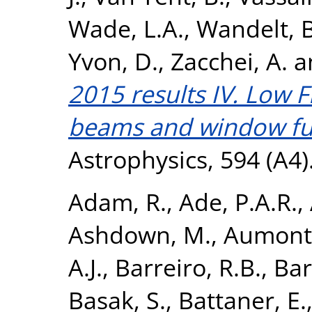
Wade, L.A.
,
Wandelt, B
Yvon, D.
,
Zacchei, A.
a
2015 results IV. Low 
beams and window fu
Astrophysics, 594 (A4
Adam, R.
,
Ade, P.A.R.
,
Ashdown, M.
,
Aumont,
A.J.
,
Barreiro, R.B.
,
Bart
Basak, S.
,
Battaner, E.