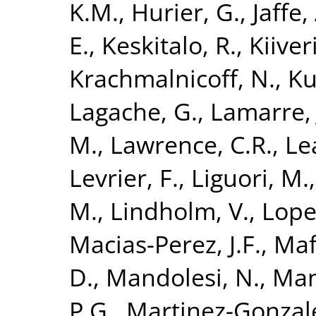
K.M.
,
Hurier, G.
,
Jaffe,
E.
,
Keskitalo, R.
,
Kiiveri
Krachmalnicoff, N.
,
Ku
Lagache, G.
,
Lamarre, 
M.
,
Lawrence, C.R.
,
Lea
Levrier, F.
,
Liguori, M.
M.
,
Lindholm, V.
,
Lope
Macias-Perez, J.F.
,
Maff
D.
,
Mandolesi, N.
,
Mang
P.G.
,
Martinez-Gonzale