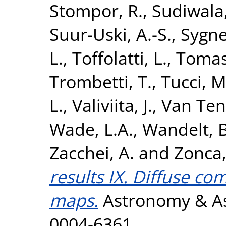
Stompor, R.
,
Sudiwala,
Suur-Uski, A.-S.
,
Sygnet
L.
,
Toffolatti, L.
,
Tomas
Trombetti, T.
,
Tucci, M
L.
,
Valiviita, J.
,
Van Tent
Wade, L.A.
,
Wandelt, B
Zacchei, A.
and
Zonca,
results IX. Diffuse c
maps.
Astronomy & Ast
0004-6361