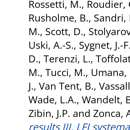
Rossetti, M.
,
Roudier, 
Rusholme, B.
,
Sandri,
M.
,
Scott, D.
,
Stolyarov
Uski, A.-S.
,
Sygnet, J.-F
D.
,
Terenzi, L.
,
Toffolat
M.
,
Tucci, M.
,
Umana, 
J.
,
Van Tent, B.
,
Vassall
Wade, L.A.
,
Wandelt, B
Zibin, J.P.
and
Zonca, 
results III. LFI system