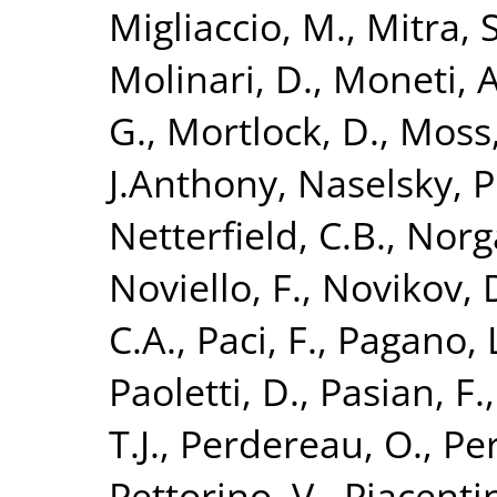
Migliaccio, M.
,
Mitra, S
Molinari, D.
,
Moneti, A
G.
,
Mortlock, D.
,
Moss,
J.Anthony
,
Naselsky, P
Netterfield, C.B.
,
Norg
Noviello, F.
,
Novikov, 
C.A.
,
Paci, F.
,
Pagano, 
Paoletti, D.
,
Pasian, F.
T.J.
,
Perdereau, O.
,
Per
Pettorino, V.
,
Piacentin