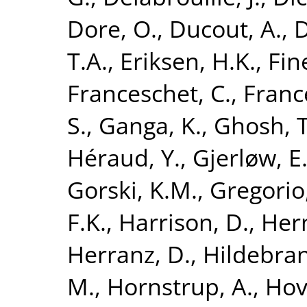
Dore, O.
,
Ducout, A.
,
D
T.A.
,
Eriksen, H.K.
,
Fine
Franceschet, C.
,
France
S.
,
Ganga, K.
,
Ghosh, T
Héraud, Y.
,
Gjerløw, E
Gorski, K.M.
,
Gregorio,
F.K.
,
Harrison, D.
,
Her
Herranz, D.
,
Hildebran
M.
,
Hornstrup, A.
,
Hov