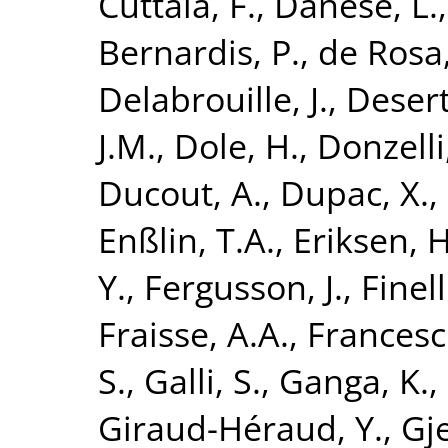
Cuttaia, F.
,
Danese, L.
Bernardis, P.
,
de Rosa,
Delabrouille, J.
,
Desert
J.M.
,
Dole, H.
,
Donzelli,
Ducout, A.
,
Dupac, X.
,
Enßlin, T.A.
,
Eriksen, H
Y.
,
Fergusson, J.
,
Finell
Fraisse, A.A.
,
Francesch
S.
,
Galli, S.
,
Ganga, K.
,
Giraud-Héraud, Y.
,
Gje