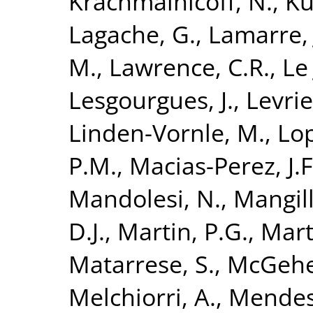
Krachmalnicoff, N.
,
Ku
Lagache, G.
,
Lamarre, 
M.
,
Lawrence, C.R.
,
Le
Lesgourgues, J.
,
Levrie
Linden-Vornle, M.
,
Lo
P.M.
,
Macias-Perez, J.F
Mandolesi, N.
,
Mangill
D.J.
,
Martin, P.G.
,
Mart
Matarrese, S.
,
McGehe
Melchiorri, A.
,
Mendes,