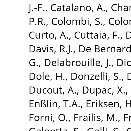
J.-F.
,
Catalano, A.
,
Cham
P.R.
,
Colombi, S.
,
Colo
Curto, A.
,
Cuttaia, F.
,
D
Davis, R.J.
,
De Bernardi
G.
,
Delabrouille, J.
,
Dic
Dole, H.
,
Donzelli, S.
,
Ducout, A.
,
Dupac, X.
,
Enßlin, T.A.
,
Eriksen, H
Forni, O.
,
Frailis, M.
,
F
Galeotta, S.
,
Galli, S.
,