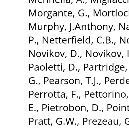
Morgante, G.
,
Mortloc
Murphy, J.Anthony
,
Na
P.
,
Netterfield, C.B.
,
No
Novikov, D.
,
Novikov, I
Paoletti, D.
,
Partridge,
G.
,
Pearson, T.J.
,
Perde
Perrotta, F.
,
Pettorino,
E.
,
Pietrobon, D.
,
Poin
Pratt, G.W.
,
Prezeau, 