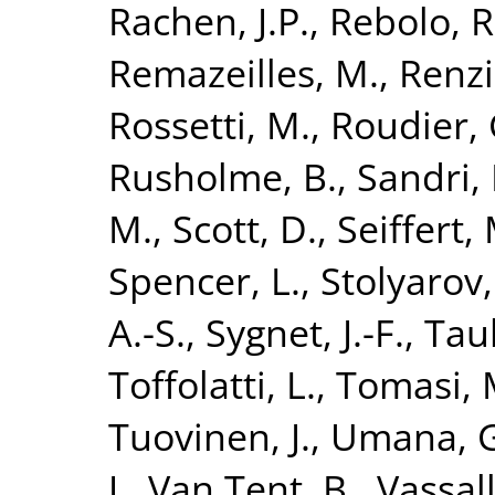
Rachen, J.P.
,
Rebolo, R
Remazeilles, M.
,
Renzi
Rossetti, M.
,
Roudier, 
Rusholme, B.
,
Sandri,
M.
,
Scott, D.
,
Seiffert,
Spencer, L.
,
Stolyarov,
A.-S.
,
Sygnet, J.-F.
,
Taub
Toffolatti, L.
,
Tomasi, 
Tuovinen, J.
,
Umana, G
J.
,
Van Tent, B.
,
Vassall