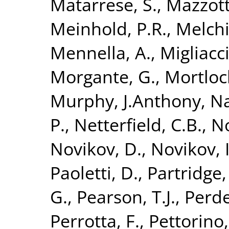
Matarrese, S.
,
Mazzott
Meinhold, P.R.
,
Melchi
Mennella, A.
,
Migliacc
Morgante, G.
,
Mortloc
Murphy, J.Anthony
,
Na
P.
,
Netterfield, C.B.
,
No
Novikov, D.
,
Novikov, I
Paoletti, D.
,
Partridge,
G.
,
Pearson, T.J.
,
Perde
Perrotta, F.
,
Pettorino,