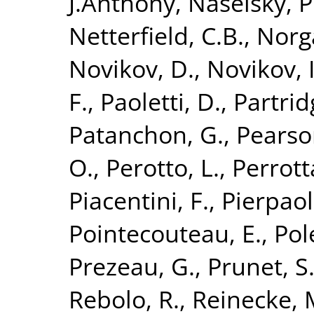
J.Anthony
,
Naselsky, P
Netterfield, C.B.
,
Norg
Novikov, D.
,
Novikov, I
F.
,
Paoletti, D.
,
Partrid
Patanchon, G.
,
Pearson
O.
,
Perotto, L.
,
Perrotta
Piacentini, F.
,
Pierpaoli
Pointecouteau, E.
,
Pol
Prezeau, G.
,
Prunet, S
Rebolo, R.
,
Reinecke, 