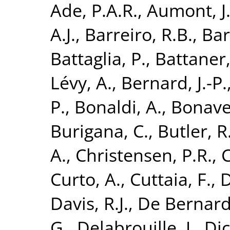
Ade, P.A.R.
,
Aumont, J
A.J.
,
Barreiro, R.B.
,
Bar
Battaglia, P.
,
Battaner,
Lévy, A.
,
Bernard, J.-P.
P.
,
Bonaldi, A.
,
Bonaver
Burigana, C.
,
Butler, R
A.
,
Christensen, P.R.
,
C
Curto, A.
,
Cuttaia, F.
,
D
Davis, R.J.
,
De Bernardi
G.
,
Delabrouille, J.
,
Dic