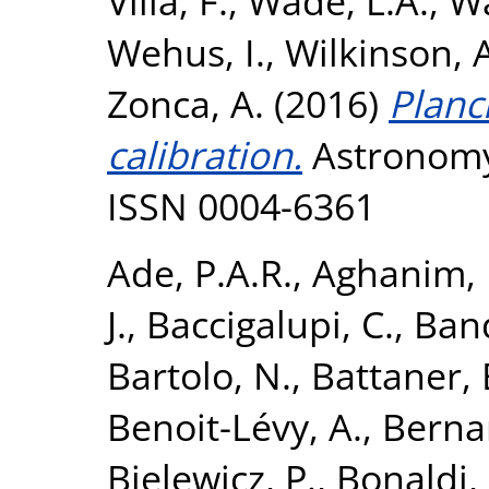
Villa, F.
,
Wade, L.A.
,
Wa
Wehus, I.
,
Wilkinson, 
Zonca, A.
(2016)
Planc
calibration.
Astronomy 
ISSN 0004-6361
Ade, P.A.R.
,
Aghanim, 
J.
,
Baccigalupi, C.
,
Band
Bartolo, N.
,
Battaner, 
Benoit-Lévy, A.
,
Bernar
Bielewicz, P.
,
Bonaldi, 