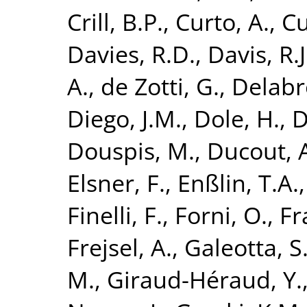
Crill, B.P.
,
Curto, A.
,
Cu
Davies, R.D.
,
Davis, R.J
A.
,
de Zotti, G.
,
Delabro
Diego, J.M.
,
Dole, H.
,
D
Douspis, M.
,
Ducout, 
Elsner, F.
,
Enßlin, T.A.
Finelli, F.
,
Forni, O.
,
Fr
Frejsel, A.
,
Galeotta, S
M.
,
Giraud-Héraud, Y.