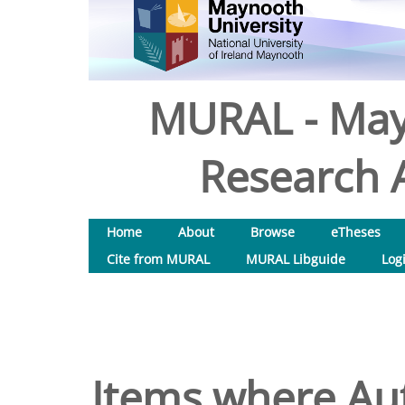
MURAL - May
Research A
Home
About
Browse
eTheses
Cite from MURAL
MURAL Libguide
Log
Items where Aut