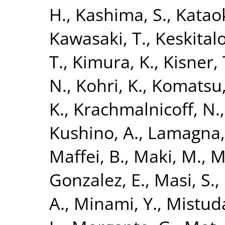
H.
,
Kashima, S.
,
Kataok
Kawasaki, T.
,
Keskitalo
T.
,
Kimura, K.
,
Kisner, 
N.
,
Kohri, K.
,
Komatsu,
K.
,
Krachmalnicoff, N.
Kushino, A.
,
Lamagna,
Maffei, B.
,
Maki, M.
,
Ma
Gonzalez, E.
,
Masi, S.
,
A.
,
Minami, Y.
,
Mistuda