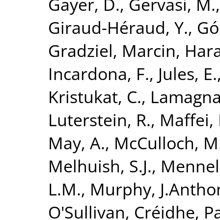
Gayer, D.
,
Gervasi, M.
Giraud-Héraud, Y.
,
Gó
Gradziel, Marcin
,
Hara
Incardona, F.
,
Jules, E.
Kristukat, C.
,
Lamagna,
Luterstein, R.
,
Maffei, 
May, A.
,
McCulloch, M
Melhuish, S.J.
,
Mennell
L.M.
,
Murphy, J.Antho
O'Sullivan, Créidhe
,
Pa