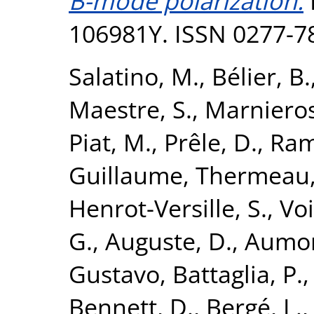
B-mode polarization.
106981Y. ISSN 0277-7
Salatino, M.
,
Bélier, B.
Maestre, S.
,
Marnieros
Piat, M.
,
Prêle, D.
,
Ram
Guillaume
,
Thermeau, 
Henrot-Versille, S.
,
Voi
G.
,
Auguste, D.
,
Aumont
Gustavo
,
Battaglia, P.
Bennett, D.
,
Bergé, L.