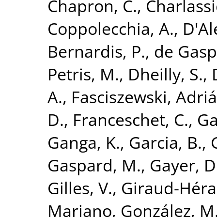
Chapron, C.
,
Charlassi
Coppolecchia, A.
,
D'Al
Bernardis, P.
,
de Gaspe
Petris, M.
,
Dheilly, S.
,
A.
,
Fasciszewski, Adri
D.
,
Franceschet, C.
,
Ga
Ganga, K.
,
Garcia, B.
,
Gaspard, M.
,
Gayer, D
Gilles, V.
,
Giraud-Héra
Mariano
,
González, M