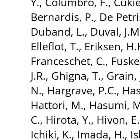
Y.
,
Columbro, F.
,
Cuki
Bernardis, P.
,
De Petri
Duband, L.
,
Duval, J.M
Elleflot, T.
,
Eriksen, H.
Franceschet, C.
,
Fuske
J.R.
,
Ghigna, T.
,
Grain, 
N.
,
Hargrave, P.C.
,
Has
Hattori, M.
,
Hasumi, M
C.
,
Hirota, Y.
,
Hivon, E.
Ichiki, K.
,
Imada, H.
,
Is