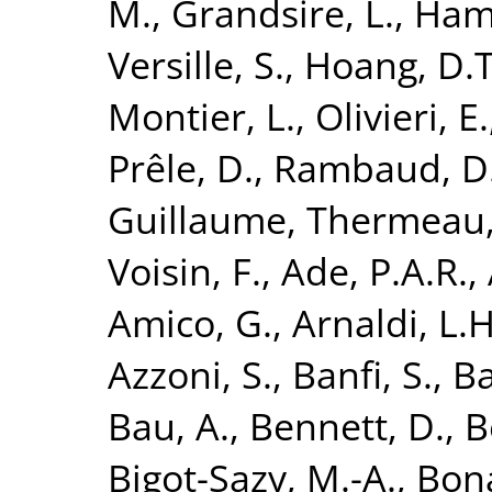
M.
,
Grandsire, L.
,
Hami
Versille, S.
,
Hoang, D.T
Montier, L.
,
Olivieri, E.
Prêle, D.
,
Rambaud, D
Guillaume
,
Thermeau, 
Voisin, F.
,
Ade, P.A.R.
,
Amico, G.
,
Arnaldi, L.H
Azzoni, S.
,
Banfi, S.
,
Ba
Bau, A.
,
Bennett, D.
,
B
Bigot-Sazy, M.-A.
,
Bona