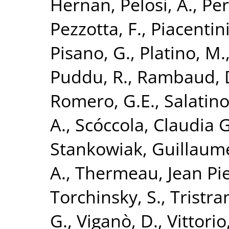
Hernan
,
Pelosi, A.
,
Per
Pezzotta, F.
,
Piacentini
Pisano, G.
,
Platino, M.
Puddu, R.
,
Rambaud, 
Romero, G.E.
,
Salatino
A.
,
Scóccola, Claudia G
Stankowiak, Guillaum
A.
,
Thermeau, Jean Pi
Torchinsky, S.
,
Tristra
G.
,
Viganò, D.
,
Vittorio