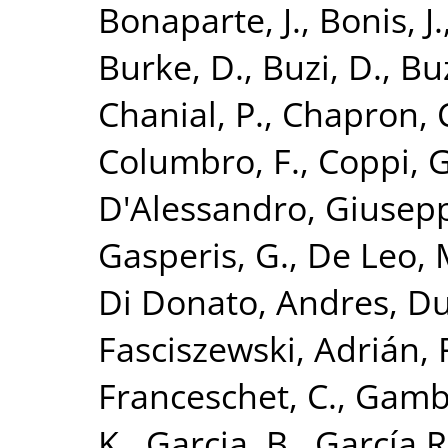
Bonaparte, J.
,
Bonis, J.
Burke, D.
,
Buzi, D.
,
Buz
Chanial, P.
,
Chapron, 
Columbro, F.
,
Coppi, G
D'Alessandro, Giusep
Gasperis, G.
,
De Leo, 
Di Donato, Andres
,
Du
Fasciszewski, Adrián
,
Franceschet, C.
,
Gambo
K.
,
Garcia, B.
,
García 