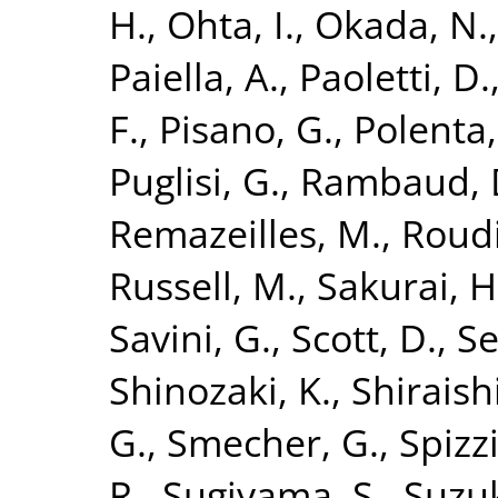
H.
,
Ohta, I.
,
Okada, N.
Paiella, A.
,
Paoletti, D.
F.
,
Pisano, G.
,
Polenta,
Puglisi, G.
,
Rambaud, 
Remazeilles, M.
,
Roudi
Russell, M.
,
Sakurai, H
Savini, G.
,
Scott, D.
,
Se
Shinozaki, K.
,
Shiraish
G.
,
Smecher, G.
,
Spizzi
R.
,
Sugiyama, S.
,
Suzuk