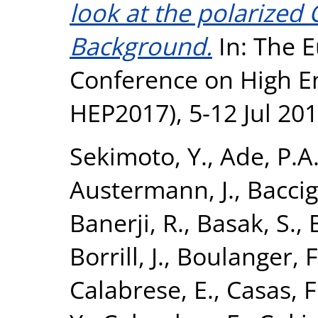
look at the polarize
Background.
In: The E
Conference on High En
HEP2017), 5-12 Jul 2017
Sekimoto, Y.
,
Ade, P.A
Austermann, J.
,
Baccig
Banerji, R.
,
Basak, S.
,
Borrill, J.
,
Boulanger, F
Calabrese, E.
,
Casas, F.