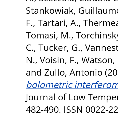
Stankowiak, Guillaum
F.
,
Tartari, A.
,
Thermea
Tomasi, M.
,
Torchinsky
C.
,
Tucker, G.
,
Vannest
N.
,
Voisin, F.
,
Watson, 
and
Zullo, Antonio
(20
bolometric interferom
Journal of Low Temper
482-490. ISSN 0022-2