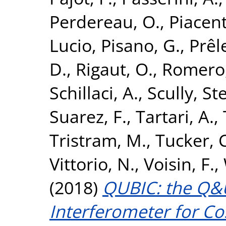
Perdereau, O.
,
Piacent
Lucio
,
Pisano, G.
,
Prêl
D.
,
Rigaut, O.
,
Romero,
Schillaci, A.
,
Scully, S
Suarez, F.
,
Tartari, A.
,
Tristram, M.
,
Tucker, C
Vittorio, N.
,
Voisin, F.
,
(2018)
QUBIC: the Q&
Interferometer for Co