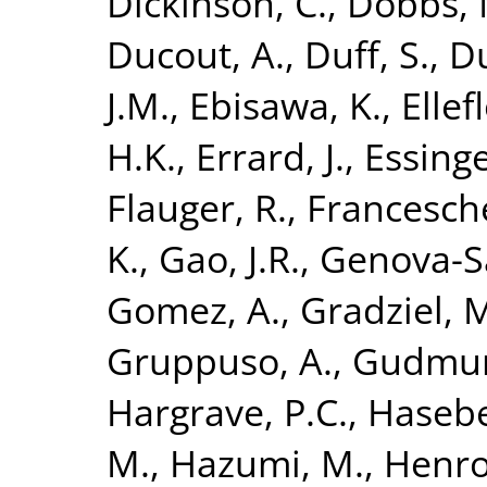
Dickinson, C.
,
Dobbs, 
Ducout, A.
,
Duff, S.
,
Du
J.M.
,
Ebisawa, K.
,
Ellefl
H.K.
,
Errard, J.
,
Essinge
Flauger, R.
,
Francesche
K.
,
Gao, J.R.
,
Genova-Sa
Gomez, A.
,
Gradziel, 
Gruppuso, A.
,
Gudmund
Hargrave, P.C.
,
Hasebe
M.
,
Hazumi, M.
,
Henrot