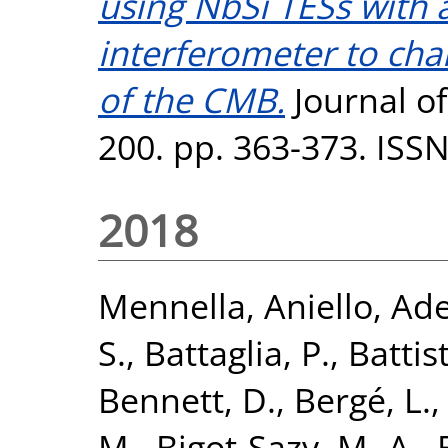
using NbSi TESs with 
interferometer to char
of the CMB.
Journal o
200. pp. 363-373. ISS
2018
Mennella, Aniello
,
Ade
S.
,
Battaglia, P.
,
Battist
Bennett, D.
,
Bergé, L.
M.
,
Bigot-Sazy, M.-A.
,