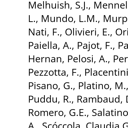
Melhuish, S.J.
,
Mennell
L.
,
Mundo, L.M.
,
Murph
Nati, F.
,
Olivieri, E.
,
Ori
Paiella, A.
,
Pajot, F.
,
Pa
Hernan
,
Pelosi, A.
,
Per
Pezzotta, F.
,
Placentini
Pisano, G.
,
Platino, M.
Puddu, R.
,
Rambaud, 
Romero, G.E.
,
Salatino
A.
,
Scóccola, Claudia G