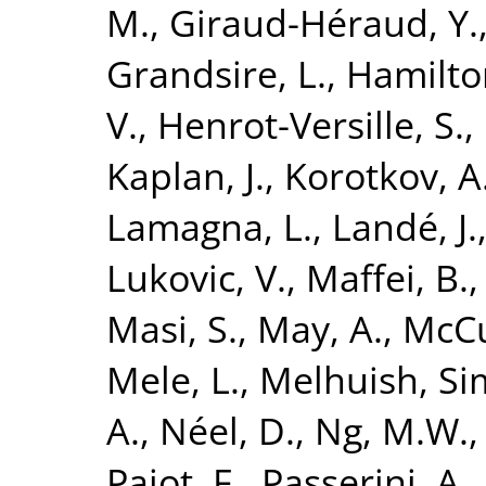
M.
,
Giraud-Héraud, Y.
Grandsire, L.
,
Hamilton
V.
,
Henrot-Versille, S.
,
Kaplan, J.
,
Korotkov, A
Lamagna, L.
,
Landé, J.
Lukovic, V.
,
Maffei, B.
Masi, S.
,
May, A.
,
McCu
Mele, L.
,
Melhuish, S
A.
,
Néel, D.
,
Ng, M.W.
Pajot, F.
,
Passerini, A.