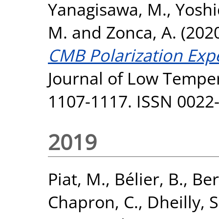
Yanagisawa, M.
,
Yoshi
M.
and
Zonca, A.
(202
CMB Polarization Expe
Journal of Low Temper
1107-1117. ISSN 0022
2019
Piat, M.
,
Bélier, B.
,
Ber
Chapron, C.
,
Dheilly, S