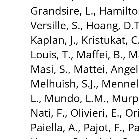
Grandsire, L.
,
Hamilton
Versille, S.
,
Hoang, D.T
Kaplan, J.
,
Kristukat, C
Louis, T.
,
Maffei, B.
,
Ma
Masi, S.
,
Mattei, Ange
Melhuish, S.J.
,
Mennell
L.
,
Mundo, L.M.
,
Murph
Nati, F.
,
Olivieri, E.
,
Ori
Paiella, A.
,
Pajot, F.
,
Pa