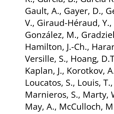
Gault, A.
,
Gayer, D.
,
Ge
V.
,
Giraud-Héraud, Y.
,
González, M.
,
Gradzie
Hamilton, J.-Ch.
,
Harar
Versille, S.
,
Hoang, D.T
Kaplan, J.
,
Korotkov, A
Loucatos, S.
,
Louis, T.
Marnieros, S.
,
Marty, 
May, A.
,
McCulloch, M