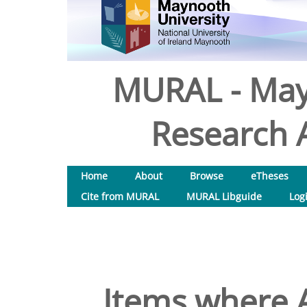
MURAL - May
Research A
Home
About
Browse
eTheses
Cite from MURAL
MURAL Libguide
Log
Items where A