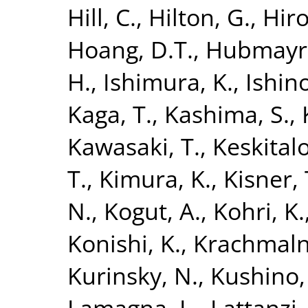
Hill, C.
,
Hilton, G.
,
Hiro
Hoang, D.T.
,
Hubmayr,
H.
,
Ishimura, K.
,
Ishino
Kaga, T.
,
Kashima, S.
,
Kawasaki, T.
,
Keskitalo
T.
,
Kimura, K.
,
Kisner, 
N.
,
Kogut, A.
,
Kohri, K.
Konishi, K.
,
Krachmalni
Kurinsky, N.
,
Kushino,
Lamagna, L.
,
Lattanzi,