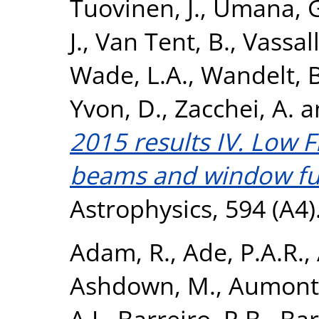
Tuovinen, J.
,
Umana, G
J.
,
Van Tent, B.
,
Vassall
Wade, L.A.
,
Wandelt, B
Yvon, D.
,
Zacchei, A.
a
2015 results IV. Low 
beams and window fu
Astrophysics, 594 (A4
Adam, R.
,
Ade, P.A.R.
,
Ashdown, M.
,
Aumont,
A.J.
,
Barreiro, R.B.
,
Bart