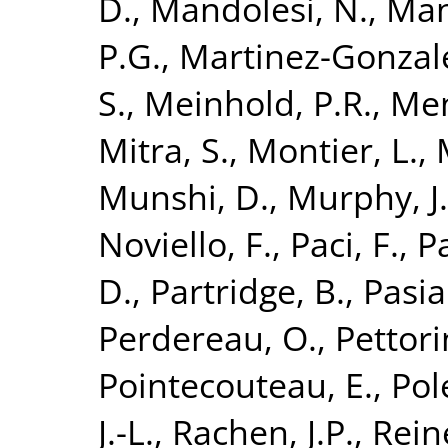
D.
,
Mandolesi, N.
,
Mang
P.G.
,
Martinez-Gonzale
S.
,
Meinhold, P.R.
,
Men
Mitra, S.
,
Montier, L.
,
Munshi, D.
,
Murphy, J
Noviello, F.
,
Paci, F.
,
P
D.
,
Partridge, B.
,
Pasia
Perdereau, O.
,
Pettori
Pointecouteau, E.
,
Pol
J.-L.
,
Rachen, J.P.
,
Rein