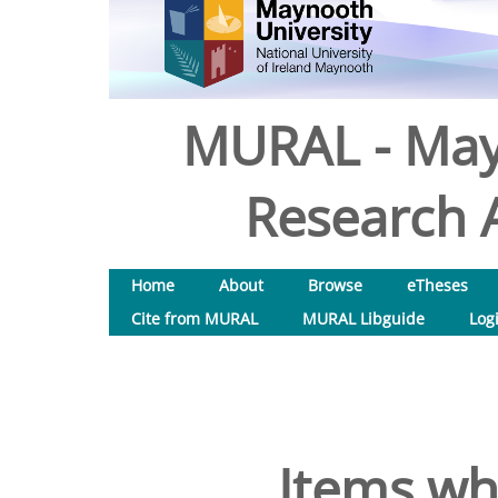
MURAL - May
Research A
Home
About
Browse
eTheses
Cite from MURAL
MURAL Libguide
Log
Items wh