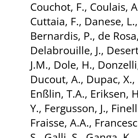
Couchot, F.
,
Coulais, A
Cuttaia, F.
,
Danese, L.
Bernardis, P.
,
de Rosa,
Delabrouille, J.
,
Desert
J.M.
,
Dole, H.
,
Donzelli,
Ducout, A.
,
Dupac, X.
,
Enßlin, T.A.
,
Eriksen, H
Y.
,
Fergusson, J.
,
Finell
Fraisse, A.A.
,
Francesch
S.
,
Galli, S.
,
Ganga, K.
,