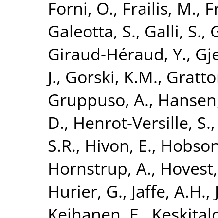
Forni, O.
,
Frailis, M.
,
F
Galeotta, S.
,
Galli, S.
,
Giraud-Héraud, Y.
,
Gje
J.
,
Gorski, K.M.
,
Gratto
Gruppuso, A.
,
Hansen,
D.
,
Henrot-Versille, S.
S.R.
,
Hivon, E.
,
Hobson
Hornstrup, A.
,
Hovest,
Hurier, G.
,
Jaffe, A.H.
,
Keihanen, E.
,
Keskitalo