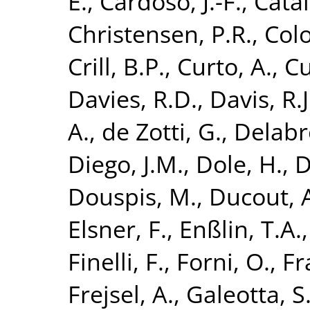
E.
,
Cardoso, J.-F.
,
Catal
Christensen, P.R.
,
Colo
Crill, B.P.
,
Curto, A.
,
Cu
Davies, R.D.
,
Davis, R.J
A.
,
de Zotti, G.
,
Delabro
Diego, J.M.
,
Dole, H.
,
D
Douspis, M.
,
Ducout, 
Elsner, F.
,
Enßlin, T.A.
Finelli, F.
,
Forni, O.
,
Fr
Frejsel, A.
,
Galeotta, S