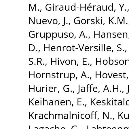
M.
,
Giraud-Héraud, Y.
Nuevo, J.
,
Gorski, K.M.
Gruppuso, A.
,
Hansen,
D.
,
Henrot-Versille, S.
S.R.
,
Hivon, E.
,
Hobson
Hornstrup, A.
,
Hovest,
Hurier, G.
,
Jaffe, A.H.
,
Keihanen, E.
,
Keskitalo
Krachmalnicoff, N.
,
Ku
Lagache, G.
,
Lahteenm