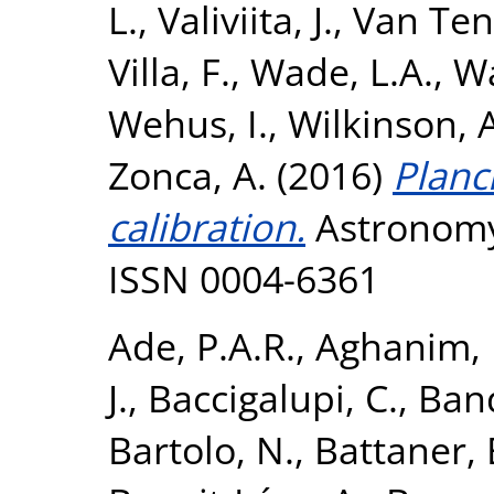
L.
,
Valiviita, J.
,
Van Tent
Villa, F.
,
Wade, L.A.
,
Wa
Wehus, I.
,
Wilkinson, 
Zonca, A.
(2016)
Planc
calibration.
Astronomy 
ISSN 0004-6361
Ade, P.A.R.
,
Aghanim, 
J.
,
Baccigalupi, C.
,
Band
Bartolo, N.
,
Battaner, 