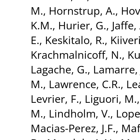
M.
,
Hornstrup, A.
,
Hov
K.M.
,
Hurier, G.
,
Jaffe,
E.
,
Keskitalo, R.
,
Kiiveri
Krachmalnicoff, N.
,
Ku
Lagache, G.
,
Lamarre, 
M.
,
Lawrence, C.R.
,
Lea
Levrier, F.
,
Liguori, M.
M.
,
Lindholm, V.
,
Lope
Macias-Perez, J.F.
,
Maff