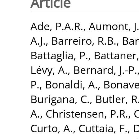
Article
Ade, P.A.R.
,
Aumont, J
A.J.
,
Barreiro, R.B.
,
Bar
Battaglia, P.
,
Battaner,
Lévy, A.
,
Bernard, J.-P.
P.
,
Bonaldi, A.
,
Bonaver
Burigana, C.
,
Butler, R
A.
,
Christensen, P.R.
,
C
Curto, A.
,
Cuttaia, F.
,
D