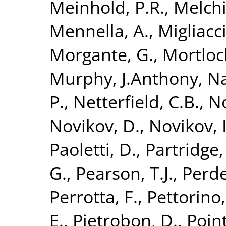
Meinhold, P.R.
,
Melchi
Mennella, A.
,
Migliacc
Morgante, G.
,
Mortloc
Murphy, J.Anthony
,
Na
P.
,
Netterfield, C.B.
,
No
Novikov, D.
,
Novikov, I
Paoletti, D.
,
Partridge,
G.
,
Pearson, T.J.
,
Perde
Perrotta, F.
,
Pettorino,
E.
,
Pietrobon, D.
,
Poin