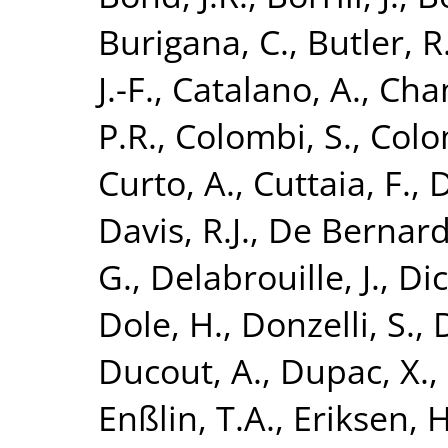
Burigana, C.
,
Butler, R
J.-F.
,
Catalano, A.
,
Cham
P.R.
,
Colombi, S.
,
Colo
Curto, A.
,
Cuttaia, F.
,
D
Davis, R.J.
,
De Bernardi
G.
,
Delabrouille, J.
,
Dic
Dole, H.
,
Donzelli, S.
,
Ducout, A.
,
Dupac, X.
,
Enßlin, T.A.
,
Eriksen, H