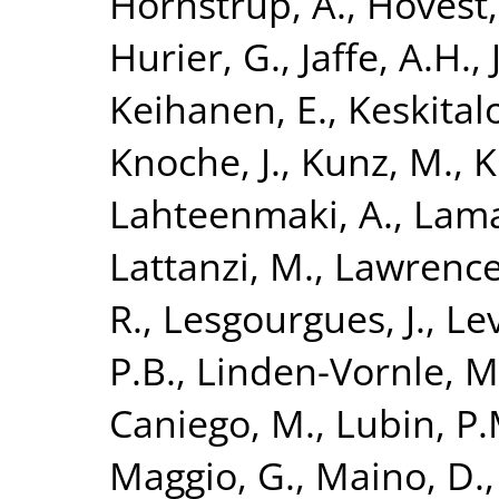
Hornstrup, A.
,
Hovest,
Hurier, G.
,
Jaffe, A.H.
,
Keihanen, E.
,
Keskitalo
Knoche, J.
,
Kunz, M.
,
K
Lahteenmaki, A.
,
Lama
Lattanzi, M.
,
Lawrence,
R.
,
Lesgourgues, J.
,
Lev
P.B.
,
Linden-Vornle, M
Caniego, M.
,
Lubin, P.
Maggio, G.
,
Maino, D.