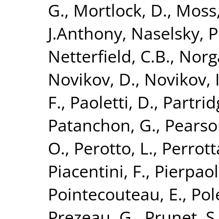
G.
,
Mortlock, D.
,
Moss,
J.Anthony
,
Naselsky, P
Netterfield, C.B.
,
Norg
Novikov, D.
,
Novikov, I
F.
,
Paoletti, D.
,
Partrid
Patanchon, G.
,
Pearson
O.
,
Perotto, L.
,
Perrotta
Piacentini, F.
,
Pierpaoli
Pointecouteau, E.
,
Pol
Prezeau, G.
,
Prunet, S