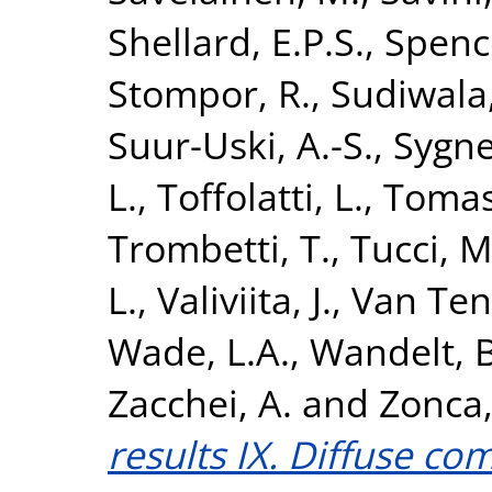
Shellard, E.P.S.
,
Spence
Stompor, R.
,
Sudiwala,
Suur-Uski, A.-S.
,
Sygnet
L.
,
Toffolatti, L.
,
Tomas
Trombetti, T.
,
Tucci, M
L.
,
Valiviita, J.
,
Van Tent
Wade, L.A.
,
Wandelt, B
Zacchei, A.
and
Zonca,
results IX. Diffuse c