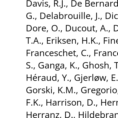
Davis, R.J.
,
De Bernardi
G.
,
Delabrouille, J.
,
Dic
Dore, O.
,
Ducout, A.
,
D
T.A.
,
Eriksen, H.K.
,
Fine
Franceschet, C.
,
France
S.
,
Ganga, K.
,
Ghosh, T
Héraud, Y.
,
Gjerløw, E
Gorski, K.M.
,
Gregorio,
F.K.
,
Harrison, D.
,
Her
Herranz, D.
,
Hildebran