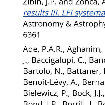
Zibin, J.P.
and
Zonca, 
results III. LFI system
Astronomy & Astrophys
6361
Ade, P.A.R.
,
Aghanim, 
J.
,
Baccigalupi, C.
,
Band
Bartolo, N.
,
Battaner, 
Benoit-Lévy, A.
,
Bernar
Bielewicz, P.
,
Bock, J.J.
Bond, J.R.
,
Borrill, J.
,
B