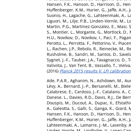
Hansen, F.K.
,
Hanson, D.
,
Harrison, D.
,
Henr
Huffenberger, K.M.
,
Hurier, G.
,
Jaffe, A.H.
,
J
Suonio, H.
,
Lagache, G.
,
Lahteenmaki, A.
,
L
Liguori, M.
,
Lilje, P.B.
,
Linden-Vornle, M.
,
L
Martin, P.G.
,
Martinez-Gonzalez, E.
,
Masi, S
S.
,
Montier, L.
,
Morgante, G.
,
Mortlock, D.
,
H.U.
,
Novikov, D.
,
Novikov, I.
,
Paci, F.
,
Pagan
Perotto, L.
,
Perrotta, F.
,
Pettorino, V.
,
Piacent
L.
,
Rachen, J.P.
,
Rebolo, R.
,
Reinecke, M.
,
Re
Rusholme, B.
,
Sandri, M.
,
Santos, D.
,
Savel
Sygnet, J.-F.
,
Tauber, J.A.
,
Tavagnacco, D.
,
T
Valiviita, J.
,
Van Tent, B.
,
Vassallo, T.
,
Vielva,
(2016)
Planck 2015 results V. LFI calibration
Ade, P.A.R.
,
Aghanim, N.
,
Ashdown, M.
,
Aum
Lévy, A.
,
Bernard, J.-P.
,
Bersanelli, M.
,
Biele
Calabrese, E.
,
Cardoso, J.-F.
,
Catalano, A.
,
C
Danese, L.
,
Davies, R.D.
,
Davis, R.J.
,
De Bern
Douspis, M.
,
Ducout, A.
,
Dupac, X.
,
Efstathi
A.
,
Galeotta, S.
,
Galli, S.
,
Ganga, K.
,
Giard, 
Hansen, F.K.
,
Hanson, D.
,
Harrison, D.
,
Henr
Huffenberger, K.M.
,
Hurier, G.
,
Jaffe, A.H.
,
J
Lahteenmaki, A.
,
Lamarre, J.-M.
,
Lasenby, A
Linden-Vornle, M.
,
Lindholm, V.
,
Lopez-Can