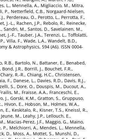
s, L.
,
Mennella, A.
,
Migliaccio, M.
,
Mitra,
i, P.
,
Netterfield, C.B.
,
Norgaard-Nielsen,
.J.
,
Perdereau, O.
,
Perotto, L.
,
Perrotta, F.
,
t, J.-L.
,
Rachen, J.P.
,
Rebolo, R.
,
Reinecke,
.
,
Sandri, M.
,
Santos, D.
,
Savelainen, M.
,
et, J.-F.
,
Tauber, J.A.
,
Terenzi, L.
,
Toffolatti,
 P.
,
Villa, F.
,
Wade, L.A.
,
Wandelt, B.D.
,
my & Astrophysics, 594 (A6). ISSN 0004-
o, R.B.
,
Bartolo, N.
,
Battaner, E.
,
Benabed,
,
Bond, J.R.
,
Borrill, J.
,
Bouchet, F.R.
,
,
Chary, R.-R.
,
Chiang, H.C.
,
Christensen,
ia, F.
,
Danese, L.
,
Davies, R.D.
,
Davis, R.J.
,
elli, S.
,
Dore, O.
,
Douspis, M.
,
Ducout, A.
,
Frailis, M.
,
Fraisse, A.A.
,
Franceschi, E.
,
, J.
,
Gorski, K.M.
,
Gratton, S.
,
Gruppuso,
.
,
Hivon, E.
,
Hobson, M.
,
Holmes, W.A.
,
n, E.
,
Keskitalo, R.
,
Kisner, T.S.
,
Kneissl, R.
,
 Jeune, M.
,
Leahy, J.P.
,
Lellouch, E.
,
.M.
,
Macias-Perez, J.F.
,
Maggio, G.
,
Maino,
 P.
,
Melchiorri, A.
,
Mendes, L.
,
Mennella,
ck, D.
,
Moss, A.
,
Mottet, S.
,
Munshi, D.
,