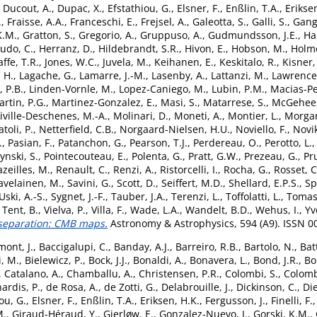
,
Ducout, A.
,
Dupac, X.
,
Efstathiou, G.
,
Elsner, F.
,
Enßlin, T.A.
,
Erikse
.
,
Fraisse, A.A.
,
Franceschi, E.
,
Frejsel, A.
,
Galeotta, S.
,
Galli, S.
,
Gang
K.M.
,
Gratton, S.
,
Gregorio, A.
,
Gruppuso, A.
,
Gudmundsson, J.E.
,
Ha
udo, C.
,
Herranz, D.
,
Hildebrandt, S.R.
,
Hivon, E.
,
Hobson, M.
,
Holme
affe, T.R.
,
Jones, W.C.
,
Juvela, M.
,
Keihanen, E.
,
Keskitalo, R.
,
Kisner,
 H.
,
Lagache, G.
,
Lamarre, J.-M.
,
Lasenby, A.
,
Lattanzi, M.
,
Lawrence,
e, P.B.
,
Linden-Vornle, M.
,
Lopez-Caniego, M.
,
Lubin, P.M.
,
Macias-Per
rtin, P.G.
,
Martinez-Gonzalez, E.
,
Masi, S.
,
Matarrese, S.
,
McGehee,
iville-Deschenes, M.-A.
,
Molinari, D.
,
Moneti, A.
,
Montier, L.
,
Morgan
toli, P.
,
Netterfield, C.B.
,
Norgaard-Nielsen, H.U.
,
Noviello, F.
,
Novik
.
,
Pasian, F.
,
Patanchon, G.
,
Pearson, T.J.
,
Perdereau, O.
,
Perotto, L.
ynski, S.
,
Pointecouteau, E.
,
Polenta, G.
,
Pratt, G.W.
,
Prezeau, G.
,
Pr
zeilles, M.
,
Renault, C.
,
Renzi, A.
,
Ristorcelli, I.
,
Rocha, G.
,
Rosset, C
avelainen, M.
,
Savini, G.
,
Scott, D.
,
Seiffert, M.D.
,
Shellard, E.P.S.
,
Sp
ski, A.-S.
,
Sygnet, J.-F.
,
Tauber, J.A.
,
Terenzi, L.
,
Toffolatti, L.
,
Tomas
 Tent, B.
,
Vielva, P.
,
Villa, F.
,
Wade, L.A.
,
Wandelt, B.D.
,
Wehus, I.
,
Yv
 separation: CMB maps.
Astronomy & Astrophysics, 594 (A9). ISSN 0
ont, J.
,
Baccigalupi, C.
,
Banday, A.J.
,
Barreiro, R.B.
,
Bartolo, N.
,
Bat
i, M.
,
Bielewicz, P.
,
Bock, J.J.
,
Bonaldi, A.
,
Bonavera, L.
,
Bond, J.R.
,
Bor
,
Catalano, A.
,
Chamballu, A.
,
Christensen, P.R.
,
Colombi, S.
,
Colomb
ardis, P.
,
de Rosa, A.
,
de Zotti, G.
,
Delabrouille, J.
,
Dickinson, C.
,
Die
ou, G.
,
Elsner, F.
,
Enßlin, T.A.
,
Eriksen, H.K.
,
Fergusson, J.
,
Finelli, F.
M.
,
Giraud-Héraud, Y.
,
Gjerløw, E.
,
Gonzalez-Nuevo, J.
,
Gorski, K.M.
,