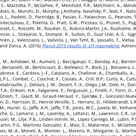
 S.
,
Mazzotta, P.
,
McGehee, P.
,
Meinhold, P.R.
,
Melchiorri, A.
,
Mende
Moss, A.
,
Munshi, D.
,
Murphy, J.Anthony
,
Naselsky, P.
,
Nati, F.
,
Natol
o, L.
,
Paoletti, D.
,
Partridge, B.
,
Pasian, F.
,
Patanchon, G.
,
Pearson, T
intecouteau, E.
,
Polenta, G.
,
Pratt, G.W.
,
Prezeau, G.
,
Prunet, S.
,
Puge
sset, C.
,
Rossetti, M.
,
Roudier, G.
,
Rubino-Martin, J.A.
,
Rusholme, B
ncer, L.
,
Stolyarov, V.
,
Stompor, R.
,
Sutton, D.
,
Suur-Uski, A.-S.
,
Sygn
inen, J.
,
Valenziano, L.
,
Valiviita, J.
,
Van Tent, B.
,
Vassallo, T.
,
Vielva,
and
Zonca, A.
(2016)
Planck 2015 results VI. LFI mapmaking.
Astrono
, M.
,
Ashdown, M.
,
Aumont, J.
,
Baccigalupi, C.
,
Banday, A.J.
,
Barreir
,
Bersanelli, M.
,
Bertincourt, B.
,
Bielewicz, P.
,
Bock, J.J.
,
Bonavera, L.
abrese, E.
,
Cardoso, J.-F.
,
Catalano, A.
,
Challinor, A.
,
Chamballu, A.
.P.L.
,
Combet, C.
,
Couchot, F.
,
Coulais, A.
,
Crill, B.P.
,
Curto, A.
,
Cutta
elabrouille, J.
,
Delouis, J.-M.
,
Desert, F.-X.
,
Diego, J.M.
,
Dole, H.
,
Donz
 T.A.
,
Eriksen, H.K.
,
Falgarone, E.
,
Fergusson, J.
,
Finelli, F.
,
Forni, O.
,
Ghosh, T.
,
Giard, M.
,
Giraud-Héraud, Y.
,
Gjerløw, E.
,
Gonzalez-Nuevo
n, D.
,
Harrison, D.
,
Henrot-Versille, S.
,
Herranz, D.
,
Hildebrandt, S.R
.M.
,
Hurier, G.
,
Jaffe, A.H.
,
Jaffe, T.R.
,
Jones, W.C.
,
Juvela, M.
,
Keihane
che, G.
,
Lamarre, J.-M.
,
Lasenby, A.
,
Lattanzi, M.
,
Lawrence, C.R.
,
Le
guori, M.
,
Lilje, P.B.
,
Linden-Vornle, M.
,
Lopez-Caniego, M.
,
Lubin, P
artin, P.G.
,
Martinez-Gonzalez, E.
,
Masi, S.
,
Matarrese, S.
,
McGehee,
nes, M.-A.
,
Moneti, A.
,
Montier, L.
,
Moreno, R.
,
Morgante, G.
,
Mortlo