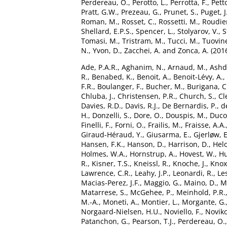
Perdereau, O.
,
Perotto, L.
,
Perrotta, F.
,
Pett
Pratt, G.W.
,
Prezeau, G.
,
Prunet, S.
,
Puget, J
Roman, M.
,
Rosset, C.
,
Rossetti, M.
,
Roudier
Shellard, E.P.S.
,
Spencer, L.
,
Stolyarov, V.
,
S
Tomasi, M.
,
Tristram, M.
,
Tucci, M.
,
Tuovine
N.
,
Yvon, D.
,
Zacchei, A.
and
Zonca, A.
(201
Ade, P.A.R.
,
Aghanim, N.
,
Arnaud, M.
,
Ashd
R.
,
Benabed, K.
,
Benoit, A.
,
Benoit-Lévy, A.
,
F.R.
,
Boulanger, F.
,
Bucher, M.
,
Burigana, C
Chluba, J.
,
Christensen, P.R.
,
Church, S.
,
Cl
Davies, R.D.
,
Davis, R.J.
,
De Bernardis, P.
,
d
H.
,
Donzelli, S.
,
Dore, O.
,
Douspis, M.
,
Duco
Finelli, F.
,
Forni, O.
,
Frailis, M.
,
Fraisse, A.A.
Giraud-Héraud, Y.
,
Giusarma, E.
,
Gjerløw, E
Hansen, F.K.
,
Hanson, D.
,
Harrison, D.
,
Helo
Holmes, W.A.
,
Hornstrup, A.
,
Hovest, W.
,
Hu
R.
,
Kisner, T.S.
,
Kneissl, R.
,
Knoche, J.
,
Knox,
Lawrence, C.R.
,
Leahy, J.P.
,
Leonardi, R.
,
Le
Macias-Perez, J.F.
,
Maggio, G.
,
Maino, D.
,
M
Matarrese, S.
,
McGehee, P.
,
Meinhold, P.R.
M.-A.
,
Moneti, A.
,
Montier, L.
,
Morgante, G.
Norgaard-Nielsen, H.U.
,
Noviello, F.
,
Noviko
Patanchon, G.
,
Pearson, T.J.
,
Perdereau, O.