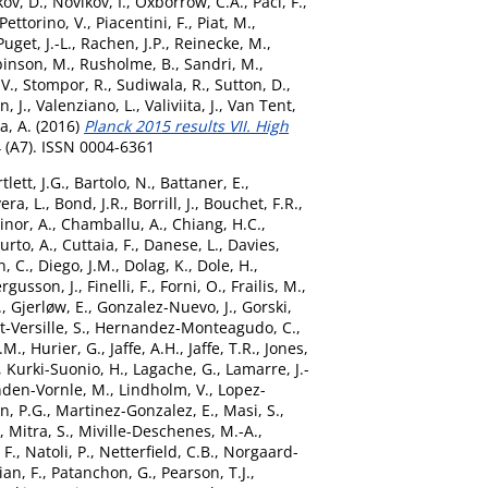
ov, D.
,
Novikov, I.
,
Oxborrow, C.A.
,
Paci, F.
,
Pettorino, V.
,
Piacentini, F.
,
Piat, M.
,
Puget, J.-L.
,
Rachen, J.P.
,
Reinecke, M.
,
inson, M.
,
Rusholme, B.
,
Sandri, M.
,
 V.
,
Stompor, R.
,
Sudiwala, R.
,
Sutton, D.
,
, J.
,
Valenziano, L.
,
Valiviita, J.
,
Van Tent,
a, A.
(2016)
Planck 2015 results VII. High
 (A7). ISSN 0004-6361
tlett, J.G.
,
Bartolo, N.
,
Battaner, E.
,
era, L.
,
Bond, J.R.
,
Borrill, J.
,
Bouchet, F.R.
,
inor, A.
,
Chamballu, A.
,
Chiang, H.C.
,
urto, A.
,
Cuttaia, F.
,
Danese, L.
,
Davies,
n, C.
,
Diego, J.M.
,
Dolag, K.
,
Dole, H.
,
ergusson, J.
,
Finelli, F.
,
Forni, O.
,
Frailis, M.
,
.
,
Gjerløw, E.
,
Gonzalez-Nuevo, J.
,
Gorski,
-Versille, S.
,
Hernandez-Monteagudo, C.
,
.M.
,
Hurier, G.
,
Jaffe, A.H.
,
Jaffe, T.R.
,
Jones,
,
Kurki-Suonio, H.
,
Lagache, G.
,
Lamarre, J.-
nden-Vornle, M.
,
Lindholm, V.
,
Lopez-
n, P.G.
,
Martinez-Gonzalez, E.
,
Masi, S.
,
,
Mitra, S.
,
Miville-Deschenes, M.-A.
,
 F.
,
Natoli, P.
,
Netterfield, C.B.
,
Norgaard-
ian, F.
,
Patanchon, G.
,
Pearson, T.J.
,