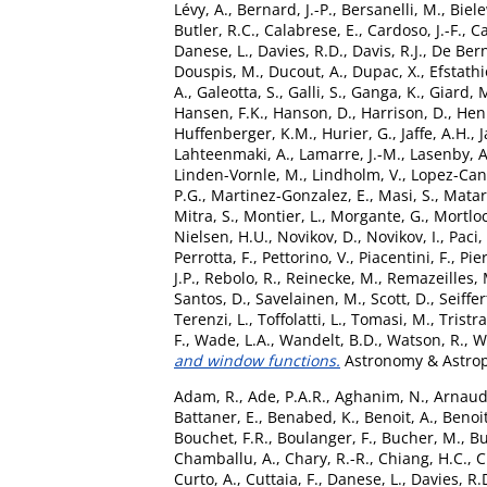
Lévy, A.
,
Bernard, J.-P.
,
Bersanelli, M.
,
Biele
Butler, R.C.
,
Calabrese, E.
,
Cardoso, J.-F.
,
Ca
Danese, L.
,
Davies, R.D.
,
Davis, R.J.
,
De Bern
Douspis, M.
,
Ducout, A.
,
Dupac, X.
,
Efstathi
A.
,
Galeotta, S.
,
Galli, S.
,
Ganga, K.
,
Giard, 
Hansen, F.K.
,
Hanson, D.
,
Harrison, D.
,
Henr
Huffenberger, K.M.
,
Hurier, G.
,
Jaffe, A.H.
,
J
Lahteenmaki, A.
,
Lamarre, J.-M.
,
Lasenby, A
Linden-Vornle, M.
,
Lindholm, V.
,
Lopez-Can
P.G.
,
Martinez-Gonzalez, E.
,
Masi, S.
,
Matar
Mitra, S.
,
Montier, L.
,
Morgante, G.
,
Mortloc
Nielsen, H.U.
,
Novikov, D.
,
Novikov, I.
,
Paci, 
Perrotta, F.
,
Pettorino, V.
,
Piacentini, F.
,
Pier
J.P.
,
Rebolo, R.
,
Reinecke, M.
,
Remazeilles, 
Santos, D.
,
Savelainen, M.
,
Scott, D.
,
Seiffer
Terenzi, L.
,
Toffolatti, L.
,
Tomasi, M.
,
Tristr
F.
,
Wade, L.A.
,
Wandelt, B.D.
,
Watson, R.
,
W
and window functions.
Astronomy & Astroph
Adam, R.
,
Ade, P.A.R.
,
Aghanim, N.
,
Arnaud
Battaner, E.
,
Benabed, K.
,
Benoit, A.
,
Benoit
Bouchet, F.R.
,
Boulanger, F.
,
Bucher, M.
,
Bu
Chamballu, A.
,
Chary, R.-R.
,
Chiang, H.C.
,
C
Curto, A.
,
Cuttaia, F.
,
Danese, L.
,
Davies, R.