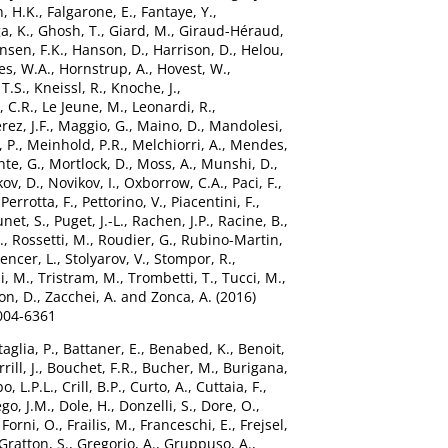
n, H.K.
,
Falgarone, E.
,
Fantaye, Y.
,
a, K.
,
Ghosh, T.
,
Giard, M.
,
Giraud-Héraud,
nsen, F.K.
,
Hanson, D.
,
Harrison, D.
,
Helou,
s, W.A.
,
Hornstrup, A.
,
Hovest, W.
,
 T.S.
,
Kneissl, R.
,
Knoche, J.
,
 C.R.
,
Le Jeune, M.
,
Leonardi, R.
,
ez, J.F.
,
Maggio, G.
,
Maino, D.
,
Mandolesi,
 P.
,
Meinhold, P.R.
,
Melchiorri, A.
,
Mendes,
te, G.
,
Mortlock, D.
,
Moss, A.
,
Munshi, D.
,
ov, D.
,
Novikov, I.
,
Oxborrow, C.A.
,
Paci, F.
,
,
Perrotta, F.
,
Pettorino, V.
,
Piacentini, F.
,
unet, S.
,
Puget, J.-L.
,
Rachen, J.P.
,
Racine, B.
,
.
,
Rossetti, M.
,
Roudier, G.
,
Rubino-Martin,
encer, L.
,
Stolyarov, V.
,
Stompor, R.
,
i, M.
,
Tristram, M.
,
Trombetti, T.
,
Tucci, M.
,
on, D.
,
Zacchei, A.
and
Zonca, A.
(2016)
004-6361
taglia, P.
,
Battaner, E.
,
Benabed, K.
,
Benoit,
rill, J.
,
Bouchet, F.R.
,
Bucher, M.
,
Burigana,
o, L.P.L.
,
Crill, B.P.
,
Curto, A.
,
Cuttaia, F.
,
go, J.M.
,
Dole, H.
,
Donzelli, S.
,
Dore, O.
,
,
Forni, O.
,
Frailis, M.
,
Franceschi, E.
,
Frejsel,
Gratton, S.
,
Gregorio, A.
,
Gruppuso, A.
,