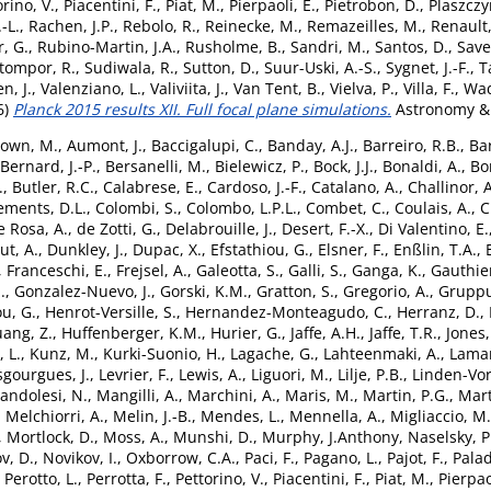
orino, V.
,
Piacentini, F.
,
Piat, M.
,
Pierpaoli, E.
,
Pietrobon, D.
,
Plaszczy
.-L.
,
Rachen, J.P.
,
Rebolo, R.
,
Reinecke, M.
,
Remazeilles, M.
,
Renault,
, G.
,
Rubino-Martin, J.A.
,
Rusholme, B.
,
Sandri, M.
,
Santos, D.
,
Save
tompor, R.
,
Sudiwala, R.
,
Sutton, D.
,
Suur-Uski, A.-S.
,
Sygnet, J.-F.
,
T
n, J.
,
Valenziano, L.
,
Valiviita, J.
,
Van Tent, B.
,
Vielva, P.
,
Villa, F.
,
Wad
6)
Planck 2015 results XII. Full focal plane simulations.
Astronomy & 
own, M.
,
Aumont, J.
,
Baccigalupi, C.
,
Banday, A.J.
,
Barreiro, R.B.
,
Bar
Bernard, J.-P.
,
Bersanelli, M.
,
Bielewicz, P.
,
Bock, J.J.
,
Bonaldi, A.
,
Bo
.
,
Butler, R.C.
,
Calabrese, E.
,
Cardoso, J.-F.
,
Catalano, A.
,
Challinor, A
ements, D.L.
,
Colombi, S.
,
Colombo, L.P.L.
,
Combet, C.
,
Coulais, A.
,
C
e Rosa, A.
,
de Zotti, G.
,
Delabrouille, J.
,
Desert, F.-X.
,
Di Valentino, E.
ut, A.
,
Dunkley, J.
,
Dupac, X.
,
Efstathiou, G.
,
Elsner, F.
,
Enßlin, T.A.
,
,
Franceschi, E.
,
Frejsel, A.
,
Galeotta, S.
,
Galli, S.
,
Ganga, K.
,
Gauthier
.
,
Gonzalez-Nuevo, J.
,
Gorski, K.M.
,
Gratton, S.
,
Gregorio, A.
,
Gruppu
u, G.
,
Henrot-Versille, S.
,
Hernandez-Monteagudo, C.
,
Herranz, D.
,
ang, Z.
,
Huffenberger, K.M.
,
Hurier, G.
,
Jaffe, A.H.
,
Jaffe, T.R.
,
Jones,
 L.
,
Kunz, M.
,
Kurki-Suonio, H.
,
Lagache, G.
,
Lahteenmaki, A.
,
Lamar
sgourgues, J.
,
Levrier, F.
,
Lewis, A.
,
Liguori, M.
,
Lilje, P.B.
,
Linden-Vor
andolesi, N.
,
Mangilli, A.
,
Marchini, A.
,
Maris, M.
,
Martin, P.G.
,
Mart
,
Melchiorri, A.
,
Melin, J.-B.
,
Mendes, L.
,
Mennella, A.
,
Migliaccio, M.
,
Mortlock, D.
,
Moss, A.
,
Munshi, D.
,
Murphy, J.Anthony
,
Naselsky, P
v, D.
,
Novikov, I.
,
Oxborrow, C.A.
,
Paci, F.
,
Pagano, L.
,
Pajot, F.
,
Palad
,
Perotto, L.
,
Perrotta, F.
,
Pettorino, V.
,
Piacentini, F.
,
Piat, M.
,
Pierpao