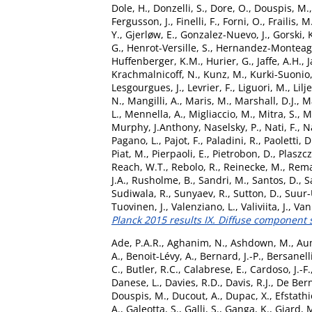
Dole, H.
,
Donzelli, S.
,
Dore, O.
,
Douspis, M.
Fergusson, J.
,
Finelli, F.
,
Forni, O.
,
Frailis, M
Y.
,
Gjerløw, E.
,
Gonzalez-Nuevo, J.
,
Gorski, 
G.
,
Henrot-Versille, S.
,
Hernandez-Monteag
Huffenberger, K.M.
,
Hurier, G.
,
Jaffe, A.H.
,
J
Krachmalnicoff, N.
,
Kunz, M.
,
Kurki-Suonio,
Lesgourgues, J.
,
Levrier, F.
,
Liguori, M.
,
Lilj
N.
,
Mangilli, A.
,
Maris, M.
,
Marshall, D.J.
,
Ma
L.
,
Mennella, A.
,
Migliaccio, M.
,
Mitra, S.
,
M
Murphy, J.Anthony
,
Naselsky, P.
,
Nati, F.
,
Na
Pagano, L.
,
Pajot, F.
,
Paladini, R.
,
Paoletti, D
Piat, M.
,
Pierpaoli, E.
,
Pietrobon, D.
,
Plaszcz
Reach, W.T.
,
Rebolo, R.
,
Reinecke, M.
,
Rema
J.A.
,
Rusholme, B.
,
Sandri, M.
,
Santos, D.
,
S
Sudiwala, R.
,
Sunyaev, R.
,
Sutton, D.
,
Suur-U
Tuovinen, J.
,
Valenziano, L.
,
Valiviita, J.
,
Van
Planck 2015 results IX. Diffuse component
Ade, P.A.R.
,
Aghanim, N.
,
Ashdown, M.
,
Aum
A.
,
Benoit-Lévy, A.
,
Bernard, J.-P.
,
Bersanell
C.
,
Butler, R.C.
,
Calabrese, E.
,
Cardoso, J.-F.
Danese, L.
,
Davies, R.D.
,
Davis, R.J.
,
De Bern
Douspis, M.
,
Ducout, A.
,
Dupac, X.
,
Efstathi
A.
,
Galeotta, S.
,
Galli, S.
,
Ganga, K.
,
Giard, 