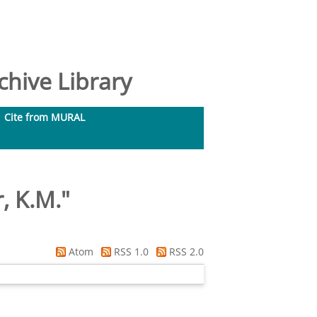
hive Library
Cite from MURAL
, K.M.
"
Atom
RSS 1.0
RSS 2.0