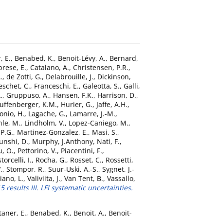
, E.
,
Benabed, K.
,
Benoit-Lévy, A.
,
Bernard,
brese, E.
,
Catalano, A.
,
Christensen, P.R.
,
.
,
de Zotti, G.
,
Delabrouille, J.
,
Dickinson,
eschet, C.
,
Franceschi, E.
,
Galeotta, S.
,
Galli,
.
,
Gruppuso, A.
,
Hansen, F.K.
,
Harrison, D.
,
uffenberger, K.M.
,
Hurier, G.
,
Jaffe, A.H.
,
onio, H.
,
Lagache, G.
,
Lamarre, J.-M.
,
le, M.
,
Lindholm, V.
,
Lopez-Caniego, M.
,
 P.G.
,
Martinez-Gonzalez, E.
,
Masi, S.
,
nshi, D.
,
Murphy, J.Anthony
,
Nati, F.
,
, O.
,
Pettorino, V.
,
Piacentini, F.
,
torcelli, I.
,
Rocha, G.
,
Rosset, C.
,
Rossetti,
.
,
Stompor, R.
,
Suur-Uski, A.-S.
,
Sygnet, J.-
iano, L.
,
Valiviita, J.
,
Van Tent, B.
,
Vassallo,
 results III. LFI systematic uncertainties.
taner, E.
,
Benabed, K.
,
Benoit, A.
,
Benoit-