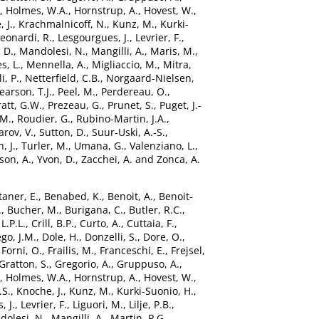
,
Holmes, W.A.
,
Hornstrup, A.
,
Hovest, W.
,
 J.
,
Krachmalnicoff, N.
,
Kunz, M.
,
Kurki-
eonardi, R.
,
Lesgourgues, J.
,
Levrier, F.
,
 D.
,
Mandolesi, N.
,
Mangilli, A.
,
Maris, M.
,
, L.
,
Mennella, A.
,
Migliaccio, M.
,
Mitra,
i, P.
,
Netterfield, C.B.
,
Norgaard-Nielsen,
earson, T.J.
,
Peel, M.
,
Perdereau, O.
,
ratt, G.W.
,
Prezeau, G.
,
Prunet, S.
,
Puget, J.-
 M.
,
Roudier, G.
,
Rubino-Martin, J.A.
,
arov, V.
,
Sutton, D.
,
Suur-Uski, A.-S.
,
, J.
,
Turler, M.
,
Umana, G.
,
Valenziano, L.
,
son, A.
,
Yvon, D.
,
Zacchei, A.
and
Zonca, A.
taner, E.
,
Benabed, K.
,
Benoit, A.
,
Benoit-
.
,
Bucher, M.
,
Burigana, C.
,
Butler, R.C.
,
L.P.L.
,
Crill, B.P.
,
Curto, A.
,
Cuttaia, F.
,
go, J.M.
,
Dole, H.
,
Donzelli, S.
,
Dore, O.
,
,
Forni, O.
,
Frailis, M.
,
Franceschi, E.
,
Frejsel,
Gratton, S.
,
Gregorio, A.
,
Gruppuso, A.
,
,
Holmes, W.A.
,
Hornstrup, A.
,
Hovest, W.
,
.S.
,
Knoche, J.
,
Kunz, M.
,
Kurki-Suonio, H.
,
, J.
,
Levrier, F.
,
Liguori, M.
,
Lilje, P.B.
,
olesi, N.
,
Mangilli, A.
,
Martin, P.G.
,