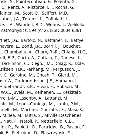
nski, S.
,
Pointecouteau, E.
,
Polenta, G.
,
 C.
,
Renzi, A.
,
Ristorcelli, I.
,
Rocha, G.
,
lainen, M.
,
Scott, D.
,
Seiffert, M.D.
,
auber, J.A.
,
Terenzi, L.
,
Toffolatti, L.
,
e, L.A.
,
Wandelt, B.D.
,
Wehus, I.
,
Welikala,
Astrophysics, 594 (A12). ISSN 0004-6361
tlett, J.G.
,
Bartolo, N.
,
Battaner, E.
,
Battye,
navera, L.
,
Bond, J.R.
,
Borrill, J.
,
Bouchet,
.
,
Chamballu, A.
,
Chary, R.-R.
,
Chiang, H.C.
,
rill, B.P.
,
Curto, A.
,
Cuttaia, F.
,
Danese, L.
,
,
Dickinson, C.
,
Diego, J.M.
,
Dolag, K.
,
Dole,
Eriksen, H.K.
,
Farhang, M.
,
Fergusson, J.
,
, C.
,
Gerbino, M.
,
Ghosh, T.
,
Giard, M.
,
so, A.
,
Gudmundsson, J.E.
,
Hamann, J.
,
Hildebrandt, S.R.
,
Hivon, E.
,
Hobson, M.
,
 W.C.
,
Juvela, M.
,
Keihanen, E.
,
Keskitalo,
re, J.-M.
,
Lasenby, A.
,
Lattanzi, M.
,
nle, M.
,
Lopez-Caniego, M.
,
Lubin, P.M.
,
inelli, M.
,
Martinez-Gonzalez, E.
,
Masi, S.
,
,
Millea, M.
,
Mitra, S.
,
Miville-Deschenes,
.
,
Nati, F.
,
Natoli, P.
,
Netterfield, C.B.
,
ini, R.
,
Paoletti, D.
,
Partridge, B.
,
Pasian, F.
,
li, E.
,
Pietrobon, D.
,
Plaszczynski, S.
,