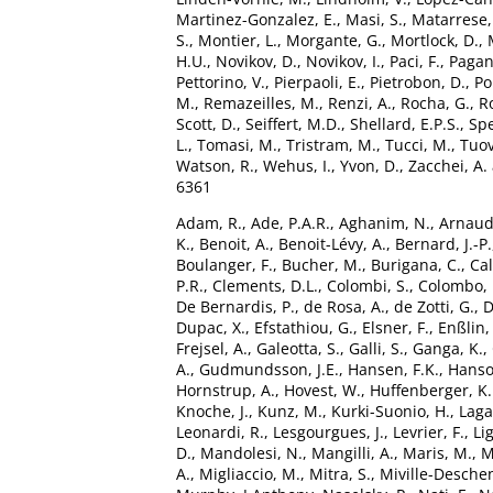
Martinez-Gonzalez, E.
,
Masi, S.
,
Matarrese,
S.
,
Montier, L.
,
Morgante, G.
,
Mortlock, D.
,
H.U.
,
Novikov, D.
,
Novikov, I.
,
Paci, F.
,
Pagan
Pettorino, V.
,
Pierpaoli, E.
,
Pietrobon, D.
,
Po
M.
,
Remazeilles, M.
,
Renzi, A.
,
Rocha, G.
,
Ro
Scott, D.
,
Seiffert, M.D.
,
Shellard, E.P.S.
,
Spe
L.
,
Tomasi, M.
,
Tristram, M.
,
Tucci, M.
,
Tuov
Watson, R.
,
Wehus, I.
,
Yvon, D.
,
Zacchei, A.
6361
Adam, R.
,
Ade, P.A.R.
,
Aghanim, N.
,
Arnaud
K.
,
Benoit, A.
,
Benoit-Lévy, A.
,
Bernard, J.-P.
Boulanger, F.
,
Bucher, M.
,
Burigana, C.
,
Cal
P.R.
,
Clements, D.L.
,
Colombi, S.
,
Colombo, L
De Bernardis, P.
,
de Rosa, A.
,
de Zotti, G.
,
D
Dupac, X.
,
Efstathiou, G.
,
Elsner, F.
,
Enßlin,
Frejsel, A.
,
Galeotta, S.
,
Galli, S.
,
Ganga, K.
,
A.
,
Gudmundsson, J.E.
,
Hansen, F.K.
,
Hanso
Hornstrup, A.
,
Hovest, W.
,
Huffenberger, K
Knoche, J.
,
Kunz, M.
,
Kurki-Suonio, H.
,
Laga
Leonardi, R.
,
Lesgourgues, J.
,
Levrier, F.
,
Li
D.
,
Mandolesi, N.
,
Mangilli, A.
,
Maris, M.
,
M
A.
,
Migliaccio, M.
,
Mitra, S.
,
Miville-Desche