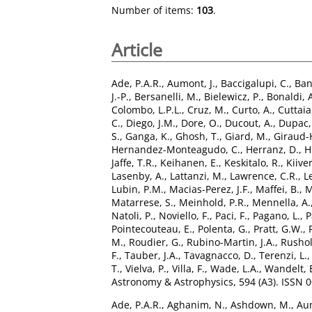
Number of items:
103
.
Article
Ade, P.A.R.
,
Aumont, J.
,
Baccigalupi, C.
,
Ban
J.-P.
,
Bersanelli, M.
,
Bielewicz, P.
,
Bonaldi, 
Colombo, L.P.L.
,
Cruz, M.
,
Curto, A.
,
Cuttaia,
C.
,
Diego, J.M.
,
Dore, O.
,
Ducout, A.
,
Dupac,
S.
,
Ganga, K.
,
Ghosh, T.
,
Giard, M.
,
Giraud-
Hernandez-Monteagudo, C.
,
Herranz, D.
,
H
Jaffe, T.R.
,
Keihanen, E.
,
Keskitalo, R.
,
Kiiver
Lasenby, A.
,
Lattanzi, M.
,
Lawrence, C.R.
,
L
Lubin, P.M.
,
Macias-Perez, J.F.
,
Maffei, B.
,
M
Matarrese, S.
,
Meinhold, P.R.
,
Mennella, A.
Natoli, P.
,
Noviello, F.
,
Paci, F.
,
Pagano, L.
,
P
Pointecouteau, E.
,
Polenta, G.
,
Pratt, G.W.
,
M.
,
Roudier, G.
,
Rubino-Martin, J.A.
,
Rushol
F.
,
Tauber, J.A.
,
Tavagnacco, D.
,
Terenzi, L.
T.
,
Vielva, P.
,
Villa, F.
,
Wade, L.A.
,
Wandelt, 
Astronomy & Astrophysics, 594 (A3). ISSN 
Ade, P.A.R.
,
Aghanim, N.
,
Ashdown, M.
,
Aum