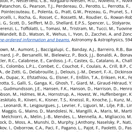
toli, P.
,
Netterfield, C.B.
,
Norgaard-Nielsen, H.U.
,
Noviello, F.
,
Novik
Patanchon, G.
,
Pearson, T.J.
,
Perdereau, O.
,
Perotto, L.
,
Perrotta, F.
,
,
Pointecouteau, E.
,
Polenta, G.
,
Pratt, G.W.
,
Prezeau, G.
,
Prunet, S.
,
rcelli, I.
,
Rocha, G.
,
Rosset, C.
,
Rossetti, M.
,
Roudier, G.
,
Rowan-Rob
, G.
,
Scott, D.
,
Seiffert, M.D.
,
Shellard, E.P.S.
,
Spencer, L.
,
Stolyarov,
erenzi, L.
,
Toffolatti, L.
,
Tomasi, M.
,
Tristram, M.
,
Tucci, M.
,
Tuovinen
Wandelt, B.D.
,
Watson, R.
,
Wehus, I.
,
Yvon, D.
,
Zacchei, A.
and
Zonc
ime-ordered information and beams.
Astronomy & Astrophysics, 594
own, M.
,
Aumont, J.
,
Baccigalupi, C.
,
Banday, A.J.
,
Barreiro, R.B.
,
Bar
nard, J.-P.
,
Bersanelli, M.
,
Bielewicz, P.
,
Bock, J.J.
,
Bonaldi, A.
,
Bonav
ler, R.C.
,
Calabrese, E.
,
Cardoso, J.-F.
,
Castex, G.
,
Catalano, A.
,
Chall
S.
,
Colombo, L.P.L.
,
Combet, C.
,
Couchot, F.
,
Coulais, A.
,
Crill, B.P.
,
C
A.
,
de Zotti, G.
,
Delabrouille, J.
,
Delouis, J.-M.
,
Desert, F.-X.
,
Dickinso
A.
,
Dupac, X.
,
Efstathiou, G.
,
Elsner, F.
,
Enßlin, T.A.
,
Eriksen, H.K.
,
F
otta, S.
,
Galli, S.
,
Ganga, K.
,
Ghosh, T.
,
Giard, M.
,
Giraud-Héraud, Y
.
,
Gudmundsson, J.E.
,
Hansen, F.K.
,
Hanson, D.
,
Harrison, D.
,
Henrot
bson, M.
,
Holmes, W.A.
,
Hornstrup, A.
,
Hovest, W.
,
Huffenberger, K
eskitalo, R.
,
Kiiveri, K.
,
Kisner, T.S.
,
Kneissl, R.
,
Knoche, J.
,
Kunz, M.
.
,
Leonardi, R.
,
Lesgourgues, J.
,
Levrier, F.
,
Liguori, M.
,
Lilje, P.B.
,
Li
,
Maggio, G.
,
Maino, D.
,
Mandolesi, N.
,
Mangilli, A.
,
Maris, M.
,
Marti
,
Melchiorri, A.
,
Melin, J.-B.
,
Mendes, L.
,
Mennella, A.
,
Migliaccio, M.
ock, D.
,
Moss, A.
,
Munshi, D.
,
Murphy, J.Anthony
,
Naselsky, P.
,
Nati,
kov, I.
,
Oxborrow, C.A.
,
Paci, F.
,
Pagano, L.
,
Pajot, F.
,
Paoletti, D.
,
Pas