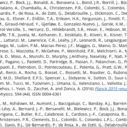
wicz, P.
,
Bock, J.J.
,
Bonaldi, A.
,
Bonavera, L.
,
Bond, J.R.
,
Borrill, J.
,
Bou
talano, A.
,
Chamballu, A.
,
Christensen, P.R.
,
Colombi, S.
,
Colombo, L
ardis, P.
,
de Rosa, A.
,
de Zotti, G.
,
Delabrouille, J.
,
Dickinson, C.
,
Die
ou, G.
,
Elsner, F.
,
Enßlin, T.A.
,
Eriksen, H.K.
,
Fergusson, J.
,
Finelli, F.
M.
,
Giraud-Héraud, Y.
,
Gjerløw, E.
,
Gonzalez-Nuevo, J.
,
Gorski, K.M.
,
ot-Versille, S.
,
Herranz, D.
,
Hildebrandt, S.R.
,
Hivon, E.
,
Hobson, M.
affe, T.R.
,
Juvela, M.
,
Keihanen, E.
,
Keskitalo, R.
,
Kiiveri, K.
,
Kisner, T
.
,
Lattanzi, M.
,
Lawrence, C.R.
,
Leahy, J.P.
,
Leonardi, R.
,
Lesgourgues
iego, M.
,
Lubin, P.M.
,
Macias-Perez, J.F.
,
Maggio, G.
,
Maino, D.
,
Mand
rese, S.
,
Mazzotta, P.
,
McGehee, P.
,
Meinhold, P.R.
,
Melchiorri, A.
,
M
k, D.
,
Moss, A.
,
Munshi, D.
,
Murphy, J.Anthony
,
Naselsky, P.
,
Nati, F
F.
,
Pagano, L.
,
Paoletti, D.
,
Partridge, B.
,
Pasian, F.
,
Patanchon, G.
,
P
paoli, E.
,
Pietrobon, D.
,
Pointecouteau, E.
,
Polenta, G.
,
Pratt, G.W.
,
P
M.
,
Renzi, A.
,
Rocha, G.
,
Rosset, C.
,
Rossetti, M.
,
Roudier, G.
,
Rubino-
t, M.D.
,
Shellard, E.P.S.
,
Spencer, L.
,
Stolyarov, V.
,
Sutton, D.
,
Suur-U
am, M.
,
Tucci, M.
,
Tuovinen, J.
,
Umana, G.
,
Valenziano, L.
,
Valiviita, J.
ehus, I.
,
Yvon, D.
,
Zacchei, A.
and
Zonca, A.
(2016)
Planck 2015 resu
ysics, 594 (A4). ISSN 0004-6361
, M.
,
Ashdown, M.
,
Aumont, J.
,
Baccigalupi, C.
,
Banday, A.J.
,
Barreir
-Lévy, A.
,
Bernard, J.-P.
,
Bersanelli, M.
,
Bielewicz, P.
,
Bock, J.J.
,
Bonal
rigana, C.
,
Butler, R.C.
,
Calabrese, E.
,
Cardoso, J.-F.
,
Casaponsa, B.
hristensen, P.R.
,
Clements, D.L.
,
Colombi, S.
,
Colombo, L.P.L.
,
Combe
D.
,
Davis, R.J.
,
De Bernardis, P.
,
de Rosa, A.
,
de Zotti, G.
,
Delabrouille