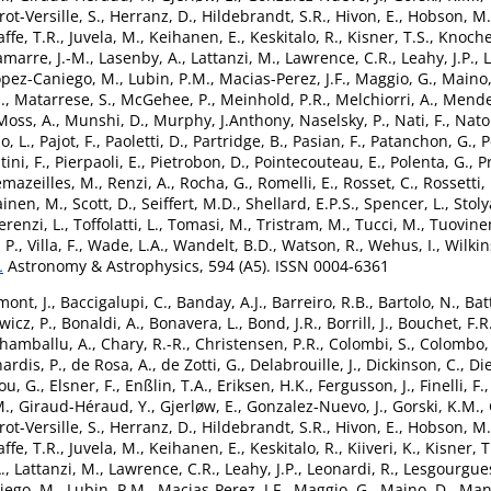
ot-Versille, S.
,
Herranz, D.
,
Hildebrandt, S.R.
,
Hivon, E.
,
Hobson, M.
affe, T.R.
,
Juvela, M.
,
Keihanen, E.
,
Keskitalo, R.
,
Kisner, T.S.
,
Knoche,
amarre, J.-M.
,
Lasenby, A.
,
Lattanzi, M.
,
Lawrence, C.R.
,
Leahy, J.P.
,
L
opez-Caniego, M.
,
Lubin, P.M.
,
Macias-Perez, J.F.
,
Maggio, G.
,
Maino,
.
,
Matarrese, S.
,
McGehee, P.
,
Meinhold, P.R.
,
Melchiorri, A.
,
Mendes
Moss, A.
,
Munshi, D.
,
Murphy, J.Anthony
,
Naselsky, P.
,
Nati, F.
,
Natol
o, L.
,
Pajot, F.
,
Paoletti, D.
,
Partridge, B.
,
Pasian, F.
,
Patanchon, G.
,
P
ini, F.
,
Pierpaoli, E.
,
Pietrobon, D.
,
Pointecouteau, E.
,
Polenta, G.
,
P
mazeilles, M.
,
Renzi, A.
,
Rocha, G.
,
Romelli, E.
,
Rosset, C.
,
Rossetti,
ainen, M.
,
Scott, D.
,
Seiffert, M.D.
,
Shellard, E.P.S.
,
Spencer, L.
,
Stoly
erenzi, L.
,
Toffolatti, L.
,
Tomasi, M.
,
Tristram, M.
,
Tucci, M.
,
Tuovinen
 P.
,
Villa, F.
,
Wade, L.A.
,
Wandelt, B.D.
,
Watson, R.
,
Wehus, I.
,
Wilkin
.
Astronomy & Astrophysics, 594 (A5). ISSN 0004-6361
ont, J.
,
Baccigalupi, C.
,
Banday, A.J.
,
Barreiro, R.B.
,
Bartolo, N.
,
Bat
wicz, P.
,
Bonaldi, A.
,
Bonavera, L.
,
Bond, J.R.
,
Borrill, J.
,
Bouchet, F.R
hamballu, A.
,
Chary, R.-R.
,
Christensen, P.R.
,
Colombi, S.
,
Colombo, 
ardis, P.
,
de Rosa, A.
,
de Zotti, G.
,
Delabrouille, J.
,
Dickinson, C.
,
Die
ou, G.
,
Elsner, F.
,
Enßlin, T.A.
,
Eriksen, H.K.
,
Fergusson, J.
,
Finelli, F.
M.
,
Giraud-Héraud, Y.
,
Gjerløw, E.
,
Gonzalez-Nuevo, J.
,
Gorski, K.M.
,
ot-Versille, S.
,
Herranz, D.
,
Hildebrandt, S.R.
,
Hivon, E.
,
Hobson, M.
affe, T.R.
,
Juvela, M.
,
Keihanen, E.
,
Keskitalo, R.
,
Kiiveri, K.
,
Kisner, T
.
,
Lattanzi, M.
,
Lawrence, C.R.
,
Leahy, J.P.
,
Leonardi, R.
,
Lesgourgues
iego, M.
,
Lubin, P.M.
,
Macias-Perez, J.F.
,
Maggio, G.
,
Maino, D.
,
Mand