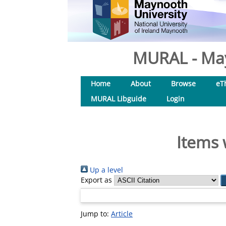
MURAL - May
Home
About
Browse
eT
MURAL Libguide
Login
Items 
Up a level
Export as
Jump to:
Article