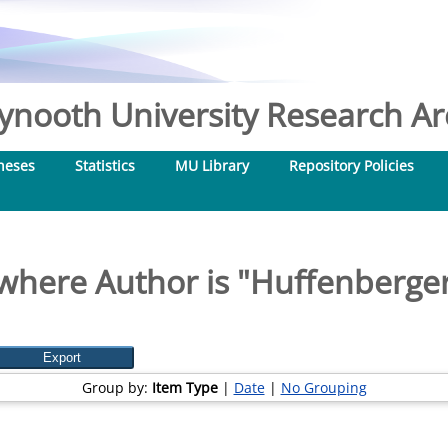
nooth University Research Arc
heses
Statistics
MU Library
Repository Policies
where Author is "
Huffenberger
Group by:
Item Type
|
Date
|
No Grouping