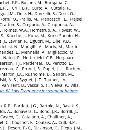
chet, F.R.
,
Bucher, M.
,
Burigana, C.
,
.P.L.
,
Crill, B.P.
,
Curto, A.
,
Cuttaia, F.
,
go, J.M.
,
Dole, H.
,
Donzelli, S.
,
Dore, O.
,
,
Forni, O.
,
Frailis, M.
,
Franceschi, E.
,
Frejsel,
Gratton, S.
,
Gregorio, A.
,
Gruppuso, A.
,
,
Holmes, W.A.
,
Hornstrup, A.
,
Hovest, W.
,
.S.
,
Knoche, J.
,
Kunz, M.
,
Kurki-Suonio, H.
,
, J.
,
Levrier, F.
,
Liguori, M.
,
Lilje, P.B.
,
olesi, N.
,
Mangilli, A.
,
Maris, M.
,
Martin,
endes, L.
,
Mennella, A.
,
Migliaccio, M.
,
.
,
Natoli, P.
,
Netterfield, C.B.
,
Norgaard-
earson, T.J.
,
Perdereau, O.
,
Perotto, L.
,
rezeau, G.
,
Prunet, S.
,
Puget, J.-L.
,
Rachen,
Martin, J.A.
,
Rusholme, B.
,
Sandri, M.
,
ski, A.-S.
,
Sygnet, J.-F.
,
Tauber, J.A.
,
,
Van Tent, B.
,
Vassallo, T.
,
Vielva, P.
,
Villa,
lts IV. Low Frequency Instrument beams
o, R.B.
,
Bartlett, J.G.
,
Bartolo, N.
,
Basak, S.
,
di, A.
,
Bonavera, L.
,
Bond, J.R.
,
Borrill, J.
,
,
Castex, G.
,
Catalano, A.
,
Challinor, A.
,
t, C.
,
Couchot, F.
,
Coulais, A.
,
Crill, B.P.
,
, J.
,
Desert, F.-X.
,
Dickinson, C.
,
Diego, J.M.
,