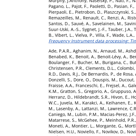
Murphy, J.Anthony
,
Naselsky, P.
,
Nati, F.
,
Na
Pagano, L.
,
Pajot, F.
,
Paoletti, D.
,
Pasian, F.
,
Pierpaoli, E.
,
Pietrobon, D.
,
Plaszczynski, S.
Remazeilles, M.
,
Renault, C.
,
Renzi, A.
,
Risto
Santos, D.
,
Sauvé, A.
,
Savelainen, M.
,
Savini
Suur-Uski, A.-S.
,
Sygnet, J.-F.
,
Tauber, J.A.
,
T
B.
,
Vibert, L.
,
Vielva, P.
,
Villa, F.
,
Wade, L.A.
,
Frequency Instrument data processing: T
Ade, P.A.R.
,
Aghanim, N.
,
Arnaud, M.
,
Ashd
Benabed, K.
,
Benoit, A.
,
Benoit-Lévy, A.
,
Ber
Boulanger, F.
,
Bucher, M.
,
Burigana, C.
,
But
Christensen, P.R.
,
Clements, D.L.
,
Colombi, 
R.D.
,
Davis, R.J.
,
De Bernardis, P.
,
de Rosa, 
Donzelli, S.
,
Dore, O.
,
Douspis, M.
,
Ducout, 
Fraisse, A.A.
,
Franceschi, E.
,
Frejsel, A.
,
Gale
K.M.
,
Gratton, S.
,
Gregorio, A.
,
Gruppuso, A
Herranz, D.
,
Hildebrandt, S.R.
,
Hivon, E.
,
Ho
W.C.
,
Juvela, M.
,
Karakci, A.
,
Keihanen, E.
,
K
M.
,
Lasenby, A.
,
Lattanzi, M.
,
Lawrence, C.R
Caniego, M.
,
Lubin, P.M.
,
Macias-Perez, J.F.
Matarrese, S.
,
McGehee, P.
,
Meinhold, P.R.
Moneti, A.
,
Montier, L.
,
Morgante, G.
,
Mortl
Nielsen, H.U.
,
Noviello, F.
,
Novikov, D.
,
Novi