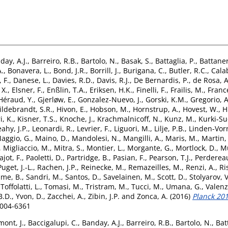
day, A.J.
,
Barreiro, R.B.
,
Bartolo, N.
,
Basak, S.
,
Battaglia, P.
,
Battaner
A.
,
Bonavera, L.
,
Bond, J.R.
,
Borrill, J.
,
Burigana, C.
,
Butler, R.C.
,
Cala
 F.
,
Danese, L.
,
Davies, R.D.
,
Davis, R.J.
,
De Bernardis, P.
,
de Rosa, A
 X.
,
Elsner, F.
,
Enßlin, T.A.
,
Eriksen, H.K.
,
Finelli, F.
,
Frailis, M.
,
Franc
Héraud, Y.
,
Gjerløw, E.
,
Gonzalez-Nuevo, J.
,
Gorski, K.M.
,
Gregorio, A
ildebrandt, S.R.
,
Hivon, E.
,
Hobson, M.
,
Hornstrup, A.
,
Hovest, W.
,
H
i, K.
,
Kisner, T.S.
,
Knoche, J.
,
Krachmalnicoff, N.
,
Kunz, M.
,
Kurki-Su
eahy, J.P.
,
Leonardi, R.
,
Levrier, F.
,
Liguori, M.
,
Lilje, P.B.
,
Linden-Vorn
aggio, G.
,
Maino, D.
,
Mandolesi, N.
,
Mangilli, A.
,
Maris, M.
,
Martin,
,
Migliaccio, M.
,
Mitra, S.
,
Montier, L.
,
Morgante, G.
,
Mortlock, D.
,
Mu
ajot, F.
,
Paoletti, D.
,
Partridge, B.
,
Pasian, F.
,
Pearson, T.J.
,
Perdereau
Puget, J.-L.
,
Rachen, J.P.
,
Reinecke, M.
,
Remazeilles, M.
,
Renzi, A.
,
Ris
me, B.
,
Sandri, M.
,
Santos, D.
,
Savelainen, M.
,
Scott, D.
,
Stolyarov, V
,
Toffolatti, L.
,
Tomasi, M.
,
Tristram, M.
,
Tucci, M.
,
Umana, G.
,
Valenz
B.D.
,
Yvon, D.
,
Zacchei, A.
,
Zibin, J.P.
and
Zonca, A.
(2016)
Planck 2015
0004-6361
ont, J.
,
Baccigalupi, C.
,
Banday, A.J.
,
Barreiro, R.B.
,
Bartolo, N.
,
Bat