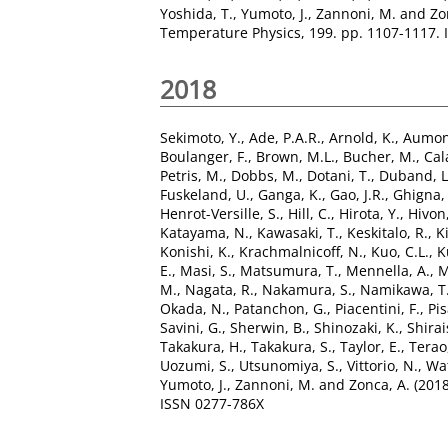
Yoshida, T.
,
Yumoto, J.
,
Zannoni, M.
and
Zo
Temperature Physics, 199. pp. 1107-1117.
2018
Sekimoto, Y.
,
Ade, P.A.R.
,
Arnold, K.
,
Aumont
Boulanger, F.
,
Brown, M.L.
,
Bucher, M.
,
Cal
Petris, M.
,
Dobbs, M.
,
Dotani, T.
,
Duband, L
Fuskeland, U.
,
Ganga, K.
,
Gao, J.R.
,
Ghigna, 
Henrot-Versille, S.
,
Hill, C.
,
Hirota, Y.
,
Hivon,
Katayama, N.
,
Kawasaki, T.
,
Keskitalo, R.
,
K
Konishi, K.
,
Krachmalnicoff, N.
,
Kuo, C.L.
,
K
E.
,
Masi, S.
,
Matsumura, T.
,
Mennella, A.
,
M
M.
,
Nagata, R.
,
Nakamura, S.
,
Namikawa, T
Okada, N.
,
Patanchon, G.
,
Piacentini, F.
,
Pis
Savini, G.
,
Sherwin, B.
,
Shinozaki, K.
,
Shirai
Takakura, H.
,
Takakura, S.
,
Taylor, E.
,
Terao,
Uozumi, S.
,
Utsunomiya, S.
,
Vittorio, N.
,
Wa
Yumoto, J.
,
Zannoni, M.
and
Zonca, A.
(201
ISSN 0277-786X