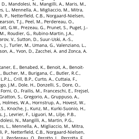
 D.
,
Mandolesi, N.
,
Mangilli, A.
,
Maris, M.
,
, L.
,
Mennella, A.
,
Migliaccio, M.
,
Mitra,
i, P.
,
Netterfield, C.B.
,
Norgaard-Nielsen,
earson, T.J.
,
Peel, M.
,
Perdereau, O.
,
ratt, G.W.
,
Prezeau, G.
,
Prunet, S.
,
Puget, J.-
 M.
,
Roudier, G.
,
Rubino-Martin, J.A.
,
arov, V.
,
Sutton, D.
,
Suur-Uski, A.-S.
,
, J.
,
Turler, M.
,
Umana, G.
,
Valenziano, L.
,
son, A.
,
Yvon, D.
,
Zacchei, A.
and
Zonca, A.
taner, E.
,
Benabed, K.
,
Benoit, A.
,
Benoit-
.
,
Bucher, M.
,
Burigana, C.
,
Butler, R.C.
,
L.P.L.
,
Crill, B.P.
,
Curto, A.
,
Cuttaia, F.
,
go, J.M.
,
Dole, H.
,
Donzelli, S.
,
Dore, O.
,
,
Forni, O.
,
Frailis, M.
,
Franceschi, E.
,
Frejsel,
Gratton, S.
,
Gregorio, A.
,
Gruppuso, A.
,
,
Holmes, W.A.
,
Hornstrup, A.
,
Hovest, W.
,
.S.
,
Knoche, J.
,
Kunz, M.
,
Kurki-Suonio, H.
,
, J.
,
Levrier, F.
,
Liguori, M.
,
Lilje, P.B.
,
olesi, N.
,
Mangilli, A.
,
Martin, P.G.
,
s, L.
,
Mennella, A.
,
Migliaccio, M.
,
Mitra,
i, P.
,
Netterfield, C.B.
,
Norgaard-Nielsen,
.J.
,
Perdereau, O.
,
Perotto, L.
,
Perrotta, F.
,