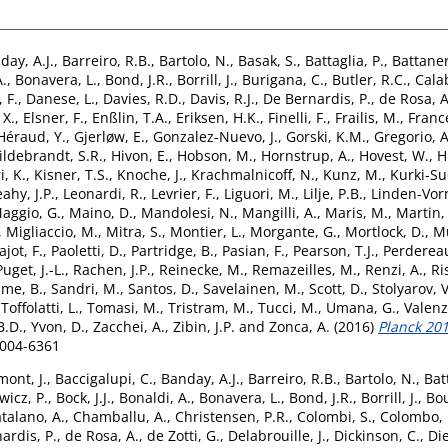
day, A.J.
,
Barreiro, R.B.
,
Bartolo, N.
,
Basak, S.
,
Battaglia, P.
,
Battaner
A.
,
Bonavera, L.
,
Bond, J.R.
,
Borrill, J.
,
Burigana, C.
,
Butler, R.C.
,
Cala
 F.
,
Danese, L.
,
Davies, R.D.
,
Davis, R.J.
,
De Bernardis, P.
,
de Rosa, A
 X.
,
Elsner, F.
,
Enßlin, T.A.
,
Eriksen, H.K.
,
Finelli, F.
,
Frailis, M.
,
Franc
Héraud, Y.
,
Gjerløw, E.
,
Gonzalez-Nuevo, J.
,
Gorski, K.M.
,
Gregorio, A
ildebrandt, S.R.
,
Hivon, E.
,
Hobson, M.
,
Hornstrup, A.
,
Hovest, W.
,
H
i, K.
,
Kisner, T.S.
,
Knoche, J.
,
Krachmalnicoff, N.
,
Kunz, M.
,
Kurki-Su
eahy, J.P.
,
Leonardi, R.
,
Levrier, F.
,
Liguori, M.
,
Lilje, P.B.
,
Linden-Vorn
aggio, G.
,
Maino, D.
,
Mandolesi, N.
,
Mangilli, A.
,
Maris, M.
,
Martin,
,
Migliaccio, M.
,
Mitra, S.
,
Montier, L.
,
Morgante, G.
,
Mortlock, D.
,
Mu
ajot, F.
,
Paoletti, D.
,
Partridge, B.
,
Pasian, F.
,
Pearson, T.J.
,
Perdereau
Puget, J.-L.
,
Rachen, J.P.
,
Reinecke, M.
,
Remazeilles, M.
,
Renzi, A.
,
Ris
me, B.
,
Sandri, M.
,
Santos, D.
,
Savelainen, M.
,
Scott, D.
,
Stolyarov, V
,
Toffolatti, L.
,
Tomasi, M.
,
Tristram, M.
,
Tucci, M.
,
Umana, G.
,
Valenz
B.D.
,
Yvon, D.
,
Zacchei, A.
,
Zibin, J.P.
and
Zonca, A.
(2016)
Planck 2015
0004-6361
ont, J.
,
Baccigalupi, C.
,
Banday, A.J.
,
Barreiro, R.B.
,
Bartolo, N.
,
Bat
wicz, P.
,
Bock, J.J.
,
Bonaldi, A.
,
Bonavera, L.
,
Bond, J.R.
,
Borrill, J.
,
Bou
talano, A.
,
Chamballu, A.
,
Christensen, P.R.
,
Colombi, S.
,
Colombo, L
ardis, P.
,
de Rosa, A.
,
de Zotti, G.
,
Delabrouille, J.
,
Dickinson, C.
,
Die