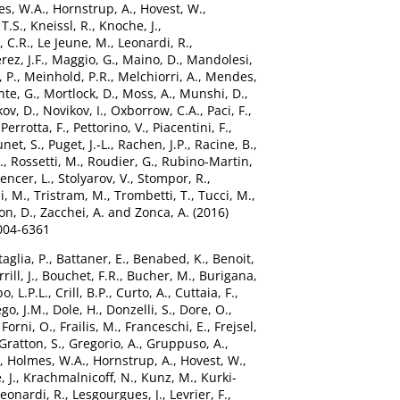
s, W.A.
,
Hornstrup, A.
,
Hovest, W.
,
 T.S.
,
Kneissl, R.
,
Knoche, J.
,
 C.R.
,
Le Jeune, M.
,
Leonardi, R.
,
ez, J.F.
,
Maggio, G.
,
Maino, D.
,
Mandolesi,
 P.
,
Meinhold, P.R.
,
Melchiorri, A.
,
Mendes,
te, G.
,
Mortlock, D.
,
Moss, A.
,
Munshi, D.
,
ov, D.
,
Novikov, I.
,
Oxborrow, C.A.
,
Paci, F.
,
,
Perrotta, F.
,
Pettorino, V.
,
Piacentini, F.
,
unet, S.
,
Puget, J.-L.
,
Rachen, J.P.
,
Racine, B.
,
.
,
Rossetti, M.
,
Roudier, G.
,
Rubino-Martin,
encer, L.
,
Stolyarov, V.
,
Stompor, R.
,
i, M.
,
Tristram, M.
,
Trombetti, T.
,
Tucci, M.
,
on, D.
,
Zacchei, A.
and
Zonca, A.
(2016)
004-6361
taglia, P.
,
Battaner, E.
,
Benabed, K.
,
Benoit,
rill, J.
,
Bouchet, F.R.
,
Bucher, M.
,
Burigana,
o, L.P.L.
,
Crill, B.P.
,
Curto, A.
,
Cuttaia, F.
,
go, J.M.
,
Dole, H.
,
Donzelli, S.
,
Dore, O.
,
,
Forni, O.
,
Frailis, M.
,
Franceschi, E.
,
Frejsel,
Gratton, S.
,
Gregorio, A.
,
Gruppuso, A.
,
,
Holmes, W.A.
,
Hornstrup, A.
,
Hovest, W.
,
 J.
,
Krachmalnicoff, N.
,
Kunz, M.
,
Kurki-
eonardi, R.
,
Lesgourgues, J.
,
Levrier, F.
,