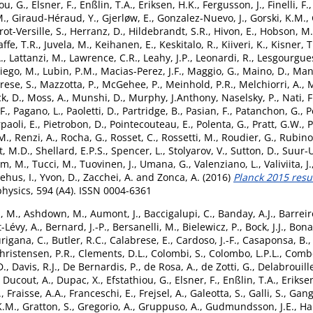
ou, G.
,
Elsner, F.
,
Enßlin, T.A.
,
Eriksen, H.K.
,
Fergusson, J.
,
Finelli, F.
M.
,
Giraud-Héraud, Y.
,
Gjerløw, E.
,
Gonzalez-Nuevo, J.
,
Gorski, K.M.
,
ot-Versille, S.
,
Herranz, D.
,
Hildebrandt, S.R.
,
Hivon, E.
,
Hobson, M.
affe, T.R.
,
Juvela, M.
,
Keihanen, E.
,
Keskitalo, R.
,
Kiiveri, K.
,
Kisner, T
.
,
Lattanzi, M.
,
Lawrence, C.R.
,
Leahy, J.P.
,
Leonardi, R.
,
Lesgourgues
iego, M.
,
Lubin, P.M.
,
Macias-Perez, J.F.
,
Maggio, G.
,
Maino, D.
,
Mand
rese, S.
,
Mazzotta, P.
,
McGehee, P.
,
Meinhold, P.R.
,
Melchiorri, A.
,
M
k, D.
,
Moss, A.
,
Munshi, D.
,
Murphy, J.Anthony
,
Naselsky, P.
,
Nati, F
F.
,
Pagano, L.
,
Paoletti, D.
,
Partridge, B.
,
Pasian, F.
,
Patanchon, G.
,
P
paoli, E.
,
Pietrobon, D.
,
Pointecouteau, E.
,
Polenta, G.
,
Pratt, G.W.
,
P
M.
,
Renzi, A.
,
Rocha, G.
,
Rosset, C.
,
Rossetti, M.
,
Roudier, G.
,
Rubino-
t, M.D.
,
Shellard, E.P.S.
,
Spencer, L.
,
Stolyarov, V.
,
Sutton, D.
,
Suur-U
am, M.
,
Tucci, M.
,
Tuovinen, J.
,
Umana, G.
,
Valenziano, L.
,
Valiviita, J.
ehus, I.
,
Yvon, D.
,
Zacchei, A.
and
Zonca, A.
(2016)
Planck 2015 resu
ysics, 594 (A4). ISSN 0004-6361
, M.
,
Ashdown, M.
,
Aumont, J.
,
Baccigalupi, C.
,
Banday, A.J.
,
Barreir
-Lévy, A.
,
Bernard, J.-P.
,
Bersanelli, M.
,
Bielewicz, P.
,
Bock, J.J.
,
Bonal
rigana, C.
,
Butler, R.C.
,
Calabrese, E.
,
Cardoso, J.-F.
,
Casaponsa, B.
hristensen, P.R.
,
Clements, D.L.
,
Colombi, S.
,
Colombo, L.P.L.
,
Combe
D.
,
Davis, R.J.
,
De Bernardis, P.
,
de Rosa, A.
,
de Zotti, G.
,
Delabrouille
,
Ducout, A.
,
Dupac, X.
,
Efstathiou, G.
,
Elsner, F.
,
Enßlin, T.A.
,
Erikse
.
,
Fraisse, A.A.
,
Franceschi, E.
,
Frejsel, A.
,
Galeotta, S.
,
Galli, S.
,
Gang
K.M.
,
Gratton, S.
,
Gregorio, A.
,
Gruppuso, A.
,
Gudmundsson, J.E.
,
Ha