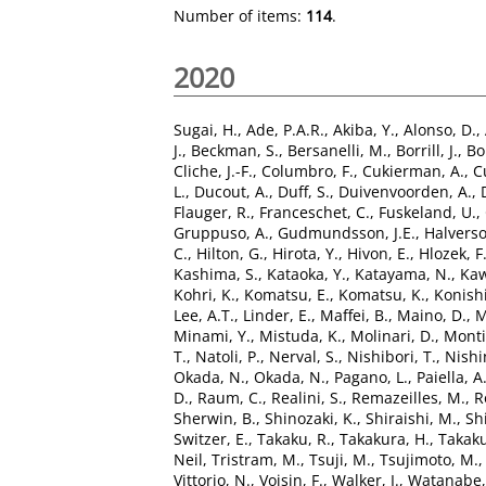
Number of items:
114
.
2020
Sugai, H.
,
Ade, P.A.R.
,
Akiba, Y.
,
Alonso, D.
,
J.
,
Beckman, S.
,
Bersanelli, M.
,
Borrill, J.
,
Bo
Cliche, J.-F.
,
Columbro, F.
,
Cukierman, A.
,
C
L.
,
Ducout, A.
,
Duff, S.
,
Duivenvoorden, A.
,
Flauger, R.
,
Franceschet, C.
,
Fuskeland, U.
,
Gruppuso, A.
,
Gudmundsson, J.E.
,
Halverso
C.
,
Hilton, G.
,
Hirota, Y.
,
Hivon, E.
,
Hlozek, F
Kashima, S.
,
Kataoka, Y.
,
Katayama, N.
,
Kaw
Kohri, K.
,
Komatsu, E.
,
Komatsu, K.
,
Konishi
Lee, A.T.
,
Linder, E.
,
Maffei, B.
,
Maino, D.
,
M
Minami, Y.
,
Mistuda, K.
,
Molinari, D.
,
Monti
T.
,
Natoli, P.
,
Nerval, S.
,
Nishibori, T.
,
Nishi
Okada, N.
,
Okada, N.
,
Pagano, L.
,
Paiella, A
D.
,
Raum, C.
,
Realini, S.
,
Remazeilles, M.
,
R
Sherwin, B.
,
Shinozaki, K.
,
Shiraishi, M.
,
Sh
Switzer, E.
,
Takaku, R.
,
Takakura, H.
,
Takaku
Neil
,
Tristram, M.
,
Tsuji, M.
,
Tsujimoto, M.
Vittorio, N.
,
Voisin, F.
,
Walker, I.
,
Watanabe,