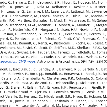
udo, C.
,
Herranz, D.
,
Hildebrandt, S.R.
,
Hivon, E.
,
Hobson, M.
,
Holme
affe, T.R.
,
Jones, W.C.
,
Juvela, M.
,
Keihanen, E.
,
Keskitalo, R.
,
Kisner,
 H.
,
Lagache, G.
,
Lamarre, J.-M.
,
Lasenby, A.
,
Lattanzi, M.
,
Lawrence,
e, P.B.
,
Linden-Vornle, M.
,
Lopez-Caniego, M.
,
Lubin, P.M.
,
Macias-Per
rtin, P.G.
,
Martinez-Gonzalez, E.
,
Masi, S.
,
Matarrese, S.
,
McGehee,
iville-Deschenes, M.-A.
,
Molinari, D.
,
Moneti, A.
,
Montier, L.
,
Morgan
toli, P.
,
Netterfield, C.B.
,
Norgaard-Nielsen, H.U.
,
Noviello, F.
,
Novik
.
,
Pasian, F.
,
Patanchon, G.
,
Pearson, T.J.
,
Perdereau, O.
,
Perotto, L.
ynski, S.
,
Pointecouteau, E.
,
Polenta, G.
,
Pratt, G.W.
,
Prezeau, G.
,
Pr
zeilles, M.
,
Renault, C.
,
Renzi, A.
,
Ristorcelli, I.
,
Rocha, G.
,
Rosset, C
avelainen, M.
,
Savini, G.
,
Scott, D.
,
Seiffert, M.D.
,
Shellard, E.P.S.
,
Sp
ski, A.-S.
,
Sygnet, J.-F.
,
Tauber, J.A.
,
Terenzi, L.
,
Toffolatti, L.
,
Tomas
 Tent, B.
,
Vielva, P.
,
Villa, F.
,
Wade, L.A.
,
Wandelt, B.D.
,
Wehus, I.
,
Yv
 separation: CMB maps.
Astronomy & Astrophysics, 594 (A9). ISSN 0
ont, J.
,
Baccigalupi, C.
,
Banday, A.J.
,
Barreiro, R.B.
,
Bartolo, N.
,
Bat
i, M.
,
Bielewicz, P.
,
Bock, J.J.
,
Bonaldi, A.
,
Bonavera, L.
,
Bond, J.R.
,
Bor
,
Catalano, A.
,
Chamballu, A.
,
Christensen, P.R.
,
Colombi, S.
,
Colomb
ardis, P.
,
de Rosa, A.
,
de Zotti, G.
,
Delabrouille, J.
,
Dickinson, C.
,
Die
ou, G.
,
Elsner, F.
,
Enßlin, T.A.
,
Eriksen, H.K.
,
Fergusson, J.
,
Finelli, F.
M.
,
Giraud-Héraud, Y.
,
Gjerløw, E.
,
Gonzalez-Nuevo, J.
,
Gorski, K.M.
,
ot-Versille, S.
,
Herranz, D.
,
Hildebrandt, S.R.
,
Hivon, E.
,
Hobson, M.
affe, T.R.
,
Juvela, M.
,
Keihanen, E.
,
Keskitalo, R.
,
Kisner, T.S.
,
Knoche,
amarre, J.-M.
,
Lasenby, A.
,
Lattanzi, M.
,
Lawrence, C.R.
,
Leahy, J.P.
,
L