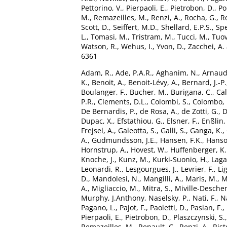
Pettorino, V.
,
Pierpaoli, E.
,
Pietrobon, D.
,
Po
M.
,
Remazeilles, M.
,
Renzi, A.
,
Rocha, G.
,
Ro
Scott, D.
,
Seiffert, M.D.
,
Shellard, E.P.S.
,
Spe
L.
,
Tomasi, M.
,
Tristram, M.
,
Tucci, M.
,
Tuov
Watson, R.
,
Wehus, I.
,
Yvon, D.
,
Zacchei, A.
6361
Adam, R.
,
Ade, P.A.R.
,
Aghanim, N.
,
Arnaud
K.
,
Benoit, A.
,
Benoit-Lévy, A.
,
Bernard, J.-P.
Boulanger, F.
,
Bucher, M.
,
Burigana, C.
,
Cal
P.R.
,
Clements, D.L.
,
Colombi, S.
,
Colombo, L
De Bernardis, P.
,
de Rosa, A.
,
de Zotti, G.
,
D
Dupac, X.
,
Efstathiou, G.
,
Elsner, F.
,
Enßlin,
Frejsel, A.
,
Galeotta, S.
,
Galli, S.
,
Ganga, K.
,
A.
,
Gudmundsson, J.E.
,
Hansen, F.K.
,
Hanso
Hornstrup, A.
,
Hovest, W.
,
Huffenberger, K
Knoche, J.
,
Kunz, M.
,
Kurki-Suonio, H.
,
Laga
Leonardi, R.
,
Lesgourgues, J.
,
Levrier, F.
,
Li
D.
,
Mandolesi, N.
,
Mangilli, A.
,
Maris, M.
,
M
A.
,
Migliaccio, M.
,
Mitra, S.
,
Miville-Desche
Murphy, J.Anthony
,
Naselsky, P.
,
Nati, F.
,
Na
Pagano, L.
,
Pajot, F.
,
Paoletti, D.
,
Pasian, F.
,
Pierpaoli, E.
,
Pietrobon, D.
,
Plaszczynski, S.
Remazeilles, M.
,
Renault, C.
,
Renzi, A.
,
Risto