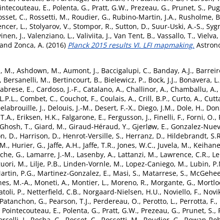
intecouteau, E.
,
Polenta, G.
,
Pratt, G.W.
,
Prezeau, G.
,
Prunet, S.
,
Puge
sset, C.
,
Rossetti, M.
,
Roudier, G.
,
Rubino-Martin, J.A.
,
Rusholme, B
ncer, L.
,
Stolyarov, V.
,
Stompor, R.
,
Sutton, D.
,
Suur-Uski, A.-S.
,
Sygn
inen, J.
,
Valenziano, L.
,
Valiviita, J.
,
Van Tent, B.
,
Vassallo, T.
,
Vielva,
and
Zonca, A.
(2016)
Planck 2015 results VI. LFI mapmaking.
Astrono
, M.
,
Ashdown, M.
,
Aumont, J.
,
Baccigalupi, C.
,
Banday, A.J.
,
Barreir
,
Bersanelli, M.
,
Bertincourt, B.
,
Bielewicz, P.
,
Bock, J.J.
,
Bonavera, L.
abrese, E.
,
Cardoso, J.-F.
,
Catalano, A.
,
Challinor, A.
,
Chamballu, A.
.P.L.
,
Combet, C.
,
Couchot, F.
,
Coulais, A.
,
Crill, B.P.
,
Curto, A.
,
Cutta
elabrouille, J.
,
Delouis, J.-M.
,
Desert, F.-X.
,
Diego, J.M.
,
Dole, H.
,
Donz
 T.A.
,
Eriksen, H.K.
,
Falgarone, E.
,
Fergusson, J.
,
Finelli, F.
,
Forni, O.
,
Ghosh, T.
,
Giard, M.
,
Giraud-Héraud, Y.
,
Gjerløw, E.
,
Gonzalez-Nuevo
n, D.
,
Harrison, D.
,
Henrot-Versille, S.
,
Herranz, D.
,
Hildebrandt, S.R
.M.
,
Hurier, G.
,
Jaffe, A.H.
,
Jaffe, T.R.
,
Jones, W.C.
,
Juvela, M.
,
Keihane
che, G.
,
Lamarre, J.-M.
,
Lasenby, A.
,
Lattanzi, M.
,
Lawrence, C.R.
,
Le
guori, M.
,
Lilje, P.B.
,
Linden-Vornle, M.
,
Lopez-Caniego, M.
,
Lubin, P
artin, P.G.
,
Martinez-Gonzalez, E.
,
Masi, S.
,
Matarrese, S.
,
McGehee,
nes, M.-A.
,
Moneti, A.
,
Montier, L.
,
Moreno, R.
,
Morgante, G.
,
Mortlo
toli, P.
,
Netterfield, C.B.
,
Norgaard-Nielsen, H.U.
,
Noviello, F.
,
Novik
Patanchon, G.
,
Pearson, T.J.
,
Perdereau, O.
,
Perotto, L.
,
Perrotta, F.
,
,
Pointecouteau, E.
,
Polenta, G.
,
Pratt, G.W.
,
Prezeau, G.
,
Prunet, S.
,
rcelli, I.
,
Rocha, G.
,
Rosset, C.
,
Rossetti, M.
,
Roudier, G.
,
Rowan-Rob