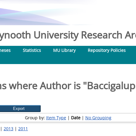
nooth University Research Arc
heses
Statistics
MU Library
Repository Policies
s where Author is "
Baccigalupi
Group by:
Item Type
|
Date
|
No Grouping
|
2013
|
2011