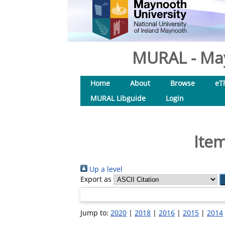
MURAL - May
Home
About
Browse
eT
MURAL Libguide
Login
Item
Up a level
Export as
Jump to:
2020
|
2018
|
2016
|
2015
|
2014