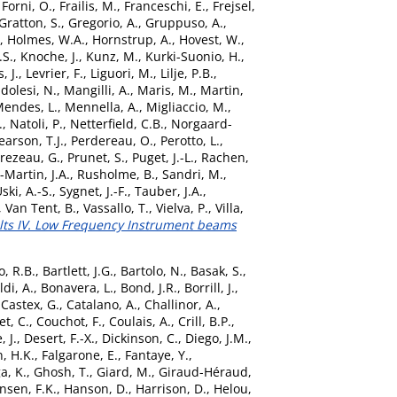
,
Forni, O.
,
Frailis, M.
,
Franceschi, E.
,
Frejsel,
Gratton, S.
,
Gregorio, A.
,
Gruppuso, A.
,
,
Holmes, W.A.
,
Hornstrup, A.
,
Hovest, W.
,
.S.
,
Knoche, J.
,
Kunz, M.
,
Kurki-Suonio, H.
,
, J.
,
Levrier, F.
,
Liguori, M.
,
Lilje, P.B.
,
olesi, N.
,
Mangilli, A.
,
Maris, M.
,
Martin,
endes, L.
,
Mennella, A.
,
Migliaccio, M.
,
.
,
Natoli, P.
,
Netterfield, C.B.
,
Norgaard-
earson, T.J.
,
Perdereau, O.
,
Perotto, L.
,
rezeau, G.
,
Prunet, S.
,
Puget, J.-L.
,
Rachen,
Martin, J.A.
,
Rusholme, B.
,
Sandri, M.
,
ski, A.-S.
,
Sygnet, J.-F.
,
Tauber, J.A.
,
,
Van Tent, B.
,
Vassallo, T.
,
Vielva, P.
,
Villa,
lts IV. Low Frequency Instrument beams
o, R.B.
,
Bartlett, J.G.
,
Bartolo, N.
,
Basak, S.
,
di, A.
,
Bonavera, L.
,
Bond, J.R.
,
Borrill, J.
,
,
Castex, G.
,
Catalano, A.
,
Challinor, A.
,
t, C.
,
Couchot, F.
,
Coulais, A.
,
Crill, B.P.
,
, J.
,
Desert, F.-X.
,
Dickinson, C.
,
Diego, J.M.
,
n, H.K.
,
Falgarone, E.
,
Fantaye, Y.
,
a, K.
,
Ghosh, T.
,
Giard, M.
,
Giraud-Héraud,
nsen, F.K.
,
Hanson, D.
,
Harrison, D.
,
Helou,