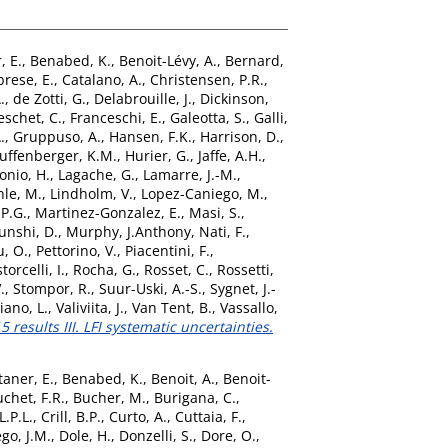
, E.
,
Benabed, K.
,
Benoit-Lévy, A.
,
Bernard,
brese, E.
,
Catalano, A.
,
Christensen, P.R.
,
.
,
de Zotti, G.
,
Delabrouille, J.
,
Dickinson,
eschet, C.
,
Franceschi, E.
,
Galeotta, S.
,
Galli,
.
,
Gruppuso, A.
,
Hansen, F.K.
,
Harrison, D.
,
uffenberger, K.M.
,
Hurier, G.
,
Jaffe, A.H.
,
onio, H.
,
Lagache, G.
,
Lamarre, J.-M.
,
le, M.
,
Lindholm, V.
,
Lopez-Caniego, M.
,
 P.G.
,
Martinez-Gonzalez, E.
,
Masi, S.
,
nshi, D.
,
Murphy, J.Anthony
,
Nati, F.
,
, O.
,
Pettorino, V.
,
Piacentini, F.
,
torcelli, I.
,
Rocha, G.
,
Rosset, C.
,
Rossetti,
.
,
Stompor, R.
,
Suur-Uski, A.-S.
,
Sygnet, J.-
iano, L.
,
Valiviita, J.
,
Van Tent, B.
,
Vassallo,
 results III. LFI systematic uncertainties.
taner, E.
,
Benabed, K.
,
Benoit, A.
,
Benoit-
chet, F.R.
,
Bucher, M.
,
Burigana, C.
,
.P.L.
,
Crill, B.P.
,
Curto, A.
,
Cuttaia, F.
,
go, J.M.
,
Dole, H.
,
Donzelli, S.
,
Dore, O.
,