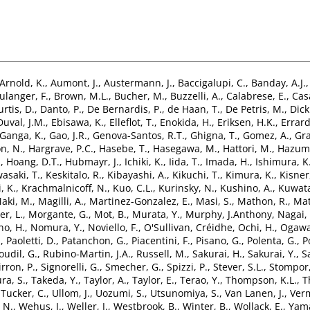
Arnold, K.
,
Aumont, J.
,
Austermann, J.
,
Baccigalupi, C.
,
Banday, A.J.
ulanger, F.
,
Brown, M.L.
,
Bucher, M.
,
Buzzelli, A.
,
Calabrese, E.
,
Casa
urtis, D.
,
Danto, P.
,
De Bernardis, P.
,
de Haan, T.
,
De Petris, M.
,
Dick
Duval, J.M.
,
Ebisawa, K.
,
Elleflot, T.
,
Enokida, H.
,
Eriksen, H.K.
,
Errard,
Ganga, K.
,
Gao, J.R.
,
Genova-Santos, R.T.
,
Ghigna, T.
,
Gomez, A.
,
Gra
n, N.
,
Hargrave, P.C.
,
Hasebe, T.
,
Hasegawa, M.
,
Hattori, M.
,
Hazumi
.
,
Hoang, D.T.
,
Hubmayr, J.
,
Ichiki, K.
,
Iida, T.
,
Imada, H.
,
Ishimura, K
asaki, T.
,
Keskitalo, R.
,
Kibayashi, A.
,
Kikuchi, T.
,
Kimura, K.
,
Kisner,
, K.
,
Krachmalnicoff, N.
,
Kuo, C.L.
,
Kurinsky, N.
,
Kushino, A.
,
Kuwat
aki, M.
,
Magilli, A.
,
Martinez-Gonzalez, E.
,
Masi, S.
,
Mathon, R.
,
Mat
er, L.
,
Morgante, G.
,
Mot, B.
,
Murata, Y.
,
Murphy, J.Anthony
,
Nagai,
no, H.
,
Nomura, Y.
,
Noviello, F.
,
O'Sullivan, Créidhe
,
Ochi, H.
,
Ogawa
.
,
Paoletti, D.
,
Patanchon, G.
,
Piacentini, F.
,
Pisano, G.
,
Polenta, G.
,
P
oudil, G.
,
Rubino-Martin, J.A.
,
Russell, M.
,
Sakurai, H.
,
Sakurai, Y.
,
S
irron, P.
,
Signorelli, G.
,
Smecher, G.
,
Spizzi, P.
,
Stever, S.L.
,
Stompor,
ra, S.
,
Takeda, Y.
,
Taylor, A.
,
Taylor, E.
,
Terao, Y.
,
Thompson, K.L.
,
T
,
Tucker, C.
,
Ullom, J.
,
Uozumi, S.
,
Utsunomiya, S.
,
Van Lanen, J.
,
Ver
 N.
,
Wehus, I.
,
Weller, J.
,
Westbrook, B.
,
Winter, B.
,
Wollack, E.
,
Yama