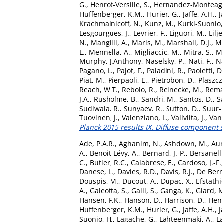
G.
,
Henrot-Versille, S.
,
Hernandez-Monteag
Huffenberger, K.M.
,
Hurier, G.
,
Jaffe, A.H.
,
J
Krachmalnicoff, N.
,
Kunz, M.
,
Kurki-Suonio,
Lesgourgues, J.
,
Levrier, F.
,
Liguori, M.
,
Lilj
N.
,
Mangilli, A.
,
Maris, M.
,
Marshall, D.J.
,
Ma
L.
,
Mennella, A.
,
Migliaccio, M.
,
Mitra, S.
,
M
Murphy, J.Anthony
,
Naselsky, P.
,
Nati, F.
,
Na
Pagano, L.
,
Pajot, F.
,
Paladini, R.
,
Paoletti, D
Piat, M.
,
Pierpaoli, E.
,
Pietrobon, D.
,
Plaszcz
Reach, W.T.
,
Rebolo, R.
,
Reinecke, M.
,
Rema
J.A.
,
Rusholme, B.
,
Sandri, M.
,
Santos, D.
,
S
Sudiwala, R.
,
Sunyaev, R.
,
Sutton, D.
,
Suur-U
Tuovinen, J.
,
Valenziano, L.
,
Valiviita, J.
,
Van
Planck 2015 results IX. Diffuse component
Ade, P.A.R.
,
Aghanim, N.
,
Ashdown, M.
,
Aum
A.
,
Benoit-Lévy, A.
,
Bernard, J.-P.
,
Bersanell
C.
,
Butler, R.C.
,
Calabrese, E.
,
Cardoso, J.-F.
Danese, L.
,
Davies, R.D.
,
Davis, R.J.
,
De Bern
Douspis, M.
,
Ducout, A.
,
Dupac, X.
,
Efstathi
A.
,
Galeotta, S.
,
Galli, S.
,
Ganga, K.
,
Giard, 
Hansen, F.K.
,
Hanson, D.
,
Harrison, D.
,
Henr
Huffenberger, K.M.
,
Hurier, G.
,
Jaffe, A.H.
,
J
Suonio, H.
,
Lagache, G.
,
Lahteenmaki, A.
,
L