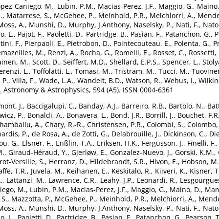
opez-Caniego, M.
,
Lubin, P.M.
,
Macias-Perez, J.F.
,
Maggio, G.
,
Maino,
.
,
Matarrese, S.
,
McGehee, P.
,
Meinhold, P.R.
,
Melchiorri, A.
,
Mendes
Moss, A.
,
Munshi, D.
,
Murphy, J.Anthony
,
Naselsky, P.
,
Nati, F.
,
Natol
o, L.
,
Pajot, F.
,
Paoletti, D.
,
Partridge, B.
,
Pasian, F.
,
Patanchon, G.
,
P
ini, F.
,
Pierpaoli, E.
,
Pietrobon, D.
,
Pointecouteau, E.
,
Polenta, G.
,
P
mazeilles, M.
,
Renzi, A.
,
Rocha, G.
,
Romelli, E.
,
Rosset, C.
,
Rossetti,
ainen, M.
,
Scott, D.
,
Seiffert, M.D.
,
Shellard, E.P.S.
,
Spencer, L.
,
Stoly
erenzi, L.
,
Toffolatti, L.
,
Tomasi, M.
,
Tristram, M.
,
Tucci, M.
,
Tuovinen
 P.
,
Villa, F.
,
Wade, L.A.
,
Wandelt, B.D.
,
Watson, R.
,
Wehus, I.
,
Wilkin
.
Astronomy & Astrophysics, 594 (A5). ISSN 0004-6361
ont, J.
,
Baccigalupi, C.
,
Banday, A.J.
,
Barreiro, R.B.
,
Bartolo, N.
,
Bat
wicz, P.
,
Bonaldi, A.
,
Bonavera, L.
,
Bond, J.R.
,
Borrill, J.
,
Bouchet, F.R
hamballu, A.
,
Chary, R.-R.
,
Christensen, P.R.
,
Colombi, S.
,
Colombo, 
ardis, P.
,
de Rosa, A.
,
de Zotti, G.
,
Delabrouille, J.
,
Dickinson, C.
,
Die
ou, G.
,
Elsner, F.
,
Enßlin, T.A.
,
Eriksen, H.K.
,
Fergusson, J.
,
Finelli, F.
M.
,
Giraud-Héraud, Y.
,
Gjerløw, E.
,
Gonzalez-Nuevo, J.
,
Gorski, K.M.
,
ot-Versille, S.
,
Herranz, D.
,
Hildebrandt, S.R.
,
Hivon, E.
,
Hobson, M.
affe, T.R.
,
Juvela, M.
,
Keihanen, E.
,
Keskitalo, R.
,
Kiiveri, K.
,
Kisner, T
.
,
Lattanzi, M.
,
Lawrence, C.R.
,
Leahy, J.P.
,
Leonardi, R.
,
Lesgourgues
iego, M.
,
Lubin, P.M.
,
Macias-Perez, J.F.
,
Maggio, G.
,
Maino, D.
,
Mand
 S.
,
Mazzotta, P.
,
McGehee, P.
,
Meinhold, P.R.
,
Melchiorri, A.
,
Mende
Moss, A.
,
Munshi, D.
,
Murphy, J.Anthony
,
Naselsky, P.
,
Nati, F.
,
Natol
o, L.
,
Paoletti, D.
,
Partridge, B.
,
Pasian, F.
,
Patanchon, G.
,
Pearson, T