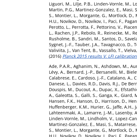
Liguori, M.
,
Lilje, P.B.
,
Linden-Vornle, M.
,
L
Martin, P.G.
,
Martinez-Gonzalez, E.
,
Masi, S
S.
,
Montier, L.
,
Morgante, G.
,
Mortlock, D.
,
H.U.
,
Novikov, D.
,
Novikov, I.
,
Paci, F.
,
Pagan
Perotto, L.
,
Perrotta, F.
,
Pettorino, V.
,
Piacent
L.
,
Rachen, J.P.
,
Rebolo, R.
,
Reinecke, M.
,
Re
Rusholme, B.
,
Sandri, M.
,
Santos, D.
,
Savel
Sygnet, J.-F.
,
Tauber, J.A.
,
Tavagnacco, D.
,
T
Valiviita, J.
,
Van Tent, B.
,
Vassallo, T.
,
Vielva,
(2016)
Planck 2015 results V. LFI calibration
Ade, P.A.R.
,
Aghanim, N.
,
Ashdown, M.
,
Aum
Lévy, A.
,
Bernard, J.-P.
,
Bersanelli, M.
,
Biele
Calabrese, E.
,
Cardoso, J.-F.
,
Catalano, A.
,
C
Danese, L.
,
Davies, R.D.
,
Davis, R.J.
,
De Bern
Douspis, M.
,
Ducout, A.
,
Dupac, X.
,
Efstathi
A.
,
Galeotta, S.
,
Galli, S.
,
Ganga, K.
,
Giard, 
Hansen, F.K.
,
Hanson, D.
,
Harrison, D.
,
Henr
Huffenberger, K.M.
,
Hurier, G.
,
Jaffe, A.H.
,
J
Lahteenmaki, A.
,
Lamarre, J.-M.
,
Lasenby, A
Linden-Vornle, M.
,
Lindholm, V.
,
Lopez-Can
Martinez-Gonzalez, E.
,
Masi, S.
,
Matarrese,
S.
,
Montier, L.
,
Morgante, G.
,
Mortlock, D.
,
H.U.
,
Novikov, D.
,
Novikov, I.
,
Paci, F.
,
Pagan