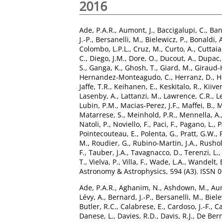
2016
Ade, P.A.R.
,
Aumont, J.
,
Baccigalupi, C.
,
Ban
J.-P.
,
Bersanelli, M.
,
Bielewicz, P.
,
Bonaldi, 
Colombo, L.P.L.
,
Cruz, M.
,
Curto, A.
,
Cuttaia,
C.
,
Diego, J.M.
,
Dore, O.
,
Ducout, A.
,
Dupac,
S.
,
Ganga, K.
,
Ghosh, T.
,
Giard, M.
,
Giraud-
Hernandez-Monteagudo, C.
,
Herranz, D.
,
H
Jaffe, T.R.
,
Keihanen, E.
,
Keskitalo, R.
,
Kiiver
Lasenby, A.
,
Lattanzi, M.
,
Lawrence, C.R.
,
L
Lubin, P.M.
,
Macias-Perez, J.F.
,
Maffei, B.
,
M
Matarrese, S.
,
Meinhold, P.R.
,
Mennella, A.
Natoli, P.
,
Noviello, F.
,
Paci, F.
,
Pagano, L.
,
P
Pointecouteau, E.
,
Polenta, G.
,
Pratt, G.W.
,
M.
,
Roudier, G.
,
Rubino-Martin, J.A.
,
Rushol
F.
,
Tauber, J.A.
,
Tavagnacco, D.
,
Terenzi, L.
T.
,
Vielva, P.
,
Villa, F.
,
Wade, L.A.
,
Wandelt, 
Astronomy & Astrophysics, 594 (A3). ISSN 
Ade, P.A.R.
,
Aghanim, N.
,
Ashdown, M.
,
Aum
Lévy, A.
,
Bernard, J.-P.
,
Bersanelli, M.
,
Biele
Butler, R.C.
,
Calabrese, E.
,
Cardoso, J.-F.
,
Ca
Danese, L.
,
Davies, R.D.
,
Davis, R.J.
,
De Bern