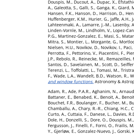
Douspis, M.
,
Ducout, A.
,
Dupac, X.
,
Efstathi
A.
,
Galeotta, S.
,
Galli, S.
,
Ganga, K.
,
Giard, 
Hansen, F.K.
,
Hanson, D.
,
Harrison, D.
,
Henr
Huffenberger, K.M.
,
Hurier, G.
,
Jaffe, A.H.
,
J
Lahteenmaki, A.
,
Lamarre, J.-M.
,
Lasenby, A
Linden-Vornle, M.
,
Lindholm, V.
,
Lopez-Can
P.G.
,
Martinez-Gonzalez, E.
,
Masi, S.
,
Matar
Mitra, S.
,
Montier, L.
,
Morgante, G.
,
Mortloc
Nielsen, H.U.
,
Novikov, D.
,
Novikov, I.
,
Paci, 
Perrotta, F.
,
Pettorino, V.
,
Piacentini, F.
,
Pier
J.P.
,
Rebolo, R.
,
Reinecke, M.
,
Remazeilles, 
Santos, D.
,
Savelainen, M.
,
Scott, D.
,
Seiffer
Terenzi, L.
,
Toffolatti, L.
,
Tomasi, M.
,
Tristr
F.
,
Wade, L.A.
,
Wandelt, B.D.
,
Watson, R.
,
W
and window functions.
Astronomy & Astroph
Adam, R.
,
Ade, P.A.R.
,
Aghanim, N.
,
Arnaud
Battaner, E.
,
Benabed, K.
,
Benoit, A.
,
Benoit
Bouchet, F.R.
,
Boulanger, F.
,
Bucher, M.
,
Bu
Chamballu, A.
,
Chary, R.-R.
,
Chiang, H.C.
,
C
Curto, A.
,
Cuttaia, F.
,
Danese, L.
,
Davies, R.
Dole, H.
,
Donzelli, S.
,
Dore, O.
,
Douspis, M.
Fergusson, J.
,
Finelli, F.
,
Forni, O.
,
Frailis, M
Y.
,
Gjerløw, E.
,
Gonzalez-Nuevo, J.
,
Gorski, 