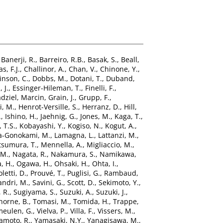
,
Banerji, R.
,
Barreiro, R.B.
,
Basak, S.
,
Beall,
s, F.J.
,
Challinor, A.
,
Chan, V.
,
Chinone, Y.
,
inson, C.
,
Dobbs, M.
,
Dotani, T.
,
Duband,
 J.
,
Essinger-Hileman, T.
,
Finelli, F.
,
dziel, Marcin
,
Grain, J.
,
Grupp, F.
,
, M.
,
Henrot-Versille, S.
,
Herranz, D.
,
Hill,
.
,
Ishino, H.
,
Jaehnig, G.
,
Jones, M.
,
Kaga, T.
,
 T.S.
,
Kobayashi, Y.
,
Kogiso, N.
,
Kogut, A.
,
a-Gonokami, M.
,
Lamagna, L.
,
Lattanzi, M.
,
sumura, T.
,
Mennella, A.
,
Migliaccio, M.
,
 M.
,
Nagata, R.
,
Nakamura, S.
,
Namikawa,
, H.
,
Ogawa, H.
,
Ohsaki, H.
,
Ohta, I.
,
oletti, D.
,
Prouvé, T.
,
Puglisi, G.
,
Rambaud,
andri, M.
,
Savini, G.
,
Scott, D.
,
Sekimoto, Y.
,
 R.
,
Sugiyama, S.
,
Suzuki, A.
,
Suzuki, J.
,
horne, B.
,
Tomasi, M.
,
Tomida, H.
,
Trappe,
meulen, G.
,
Vielva, P.
,
Villa, F.
,
Vissers, M.
,
moto, R.
,
Yamasaki, N.Y.
,
Yanagisawa, M.
,