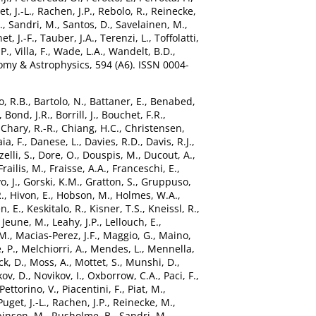
t, J.-L.
,
Rachen, J.P.
,
Rebolo, R.
,
Reinecke,
.
,
Sandri, M.
,
Santos, D.
,
Savelainen, M.
,
et, J.-F.
,
Tauber, J.A.
,
Terenzi, L.
,
Toffolatti,
 P.
,
Villa, F.
,
Wade, L.A.
,
Wandelt, B.D.
,
my & Astrophysics, 594 (A6). ISSN 0004-
o, R.B.
,
Bartolo, N.
,
Battaner, E.
,
Benabed,
,
Bond, J.R.
,
Borrill, J.
,
Bouchet, F.R.
,
,
Chary, R.-R.
,
Chiang, H.C.
,
Christensen,
ia, F.
,
Danese, L.
,
Davies, R.D.
,
Davis, R.J.
,
elli, S.
,
Dore, O.
,
Douspis, M.
,
Ducout, A.
,
Frailis, M.
,
Fraisse, A.A.
,
Franceschi, E.
,
, J.
,
Gorski, K.M.
,
Gratton, S.
,
Gruppuso,
.
,
Hivon, E.
,
Hobson, M.
,
Holmes, W.A.
,
n, E.
,
Keskitalo, R.
,
Kisner, T.S.
,
Kneissl, R.
,
 Jeune, M.
,
Leahy, J.P.
,
Lellouch, E.
,
.M.
,
Macias-Perez, J.F.
,
Maggio, G.
,
Maino,
 P.
,
Melchiorri, A.
,
Mendes, L.
,
Mennella,
ck, D.
,
Moss, A.
,
Mottet, S.
,
Munshi, D.
,
ov, D.
,
Novikov, I.
,
Oxborrow, C.A.
,
Paci, F.
,
Pettorino, V.
,
Piacentini, F.
,
Piat, M.
,
Puget, J.-L.
,
Rachen, J.P.
,
Reinecke, M.
,
inson, M.
,
Rusholme, B.
,
Sandri, M.
,