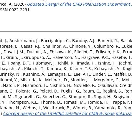
nca, A.
(2020)
Updated Design of the CMB Polarization Experiment Sa
 ISSN 0022-2291
, J.
,
Austermann, J.
,
Baccigalupi, C.
,
Banday, A.J.
,
Banerji, R.
,
Basak
abrese, E.
,
Casas, F.J.
,
Challinor, A.
,
Chinone, Y.
,
Columbro, F.
,
Cuki
.
,
Duval, J.M.
,
Ducout, A.
,
Ebisawa, K.
,
Elleflot, T.
,
Eriksen, H.K.
,
Errar
T.
,
Grain, J.
,
Gruppuso, A.
,
Halverson, N.
,
Hargrave, P.C.
,
Hasebe, T.
 E.
,
Hoang, D.T.
,
Hubmayr, J.
,
Ichiki, K.
,
Imada, H.
,
Ishino, H.
,
Jaehni
ibayashi, A.
,
Kikuchi, T.
,
Kimura, K.
,
Kisner, T.S.
,
Kobayashi, Y.
,
Kogi
urinsky, N.
,
Kushino, A.
,
Lamagna, L.
,
Lee, A.T.
,
Linder, E.
,
Maffei, B.
inami, Y.
,
Mistuda, K.
,
Molinari, D.
,
Montier, L.
,
Morgante, G.
,
Mot, 
.
,
Natoli, P.
,
Nishibori, T.
,
Nishino, H.
,
Noviello, F.
,
O'Sullivan, Créid
ano, G.
,
Polenta, G.
,
Poletti, D.
,
Puglisi, G.
,
Raum, C.
,
Realini, S.
,
Rem
shi, M.
,
Signorelli, G.
,
Smecher, G.
,
Stompor, R.
,
Sugai, H.
,
Sugiyama
 Y.
,
Thompson, K.L.
,
Thorne, B.
,
Tomasi, M.
,
Tomida, H.
,
Trappe, Ne
tanabe, N.
,
Wehus, I.
,
Westbrook, B.
,
Winter, B.
,
Yamamoto, R.
,
Yam
8)
Concept design of the LiteBIRD satellite for CMB B-mode polariza