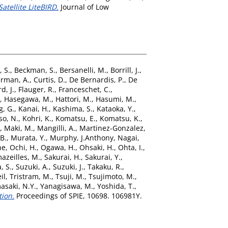
tellite LiteBIRD.
Journal of Low
, S.
,
Beckman, S.
,
Bersanelli, M.
,
Borrill, J.
,
erman, A.
,
Curtis, D.
,
De Bernardis, P.
,
De
d, J.
,
Flauger, R.
,
Franceschet, C.
,
,
Hasegawa, M.
,
Hattori, M.
,
Hasumi, M.
,
g, G.
,
Kanai, H.
,
Kashima, S.
,
Kataoka, Y.
,
so, N.
,
Kohri, K.
,
Komatsu, E.
,
Komatsu, K.
,
,
Maki, M.
,
Mangilli, A.
,
Martinez-Gonzalez,
B.
,
Murata, Y.
,
Murphy, J.Anthony
,
Nagai,
he
,
Ochi, H.
,
Ogawa, H.
,
Ohsaki, H.
,
Ohta, I.
,
azeilles, M.
,
Sakurai, H.
,
Sakurai, Y.
,
, S.
,
Suzuki, A.
,
Suzuki, J.
,
Takaku, R.
,
il
,
Tristram, M.
,
Tsuji, M.
,
Tsujimoto, M.
,
asaki, N.Y.
,
Yanagisawa, M.
,
Yoshida, T.
,
tion.
Proceedings of SPIE, 10698. 106981Y.