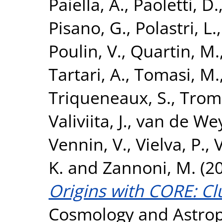
Paiella, A.
,
Paoletti, D.
Pisano, G.
,
Polastri, L.
Poulin, V.
,
Quartin, M.
Tartari, A.
,
Tomasi, M.
Triqueneaux, S.
,
Tromb
Valiviita, J.
,
van de Wey
Vennin, V.
,
Vielva, P.
,
V
K.
and
Zannoni, M.
(2
Origins with CORE: Cl
Cosmology and Astropar