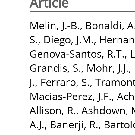
Article
Melin, J.-B.
,
Bonaldi, A
S.
,
Diego, J.M.
,
Hernan
Genova-Santos, R.T.
,
L
Grandis, S.
,
Mohr, J.J.
,
J.
,
Ferraro, S.
,
Tramont
Macias-Perez, J.F.
,
Ach
Allison, R.
,
Ashdown, 
A.J.
,
Banerji, R.
,
Bartol