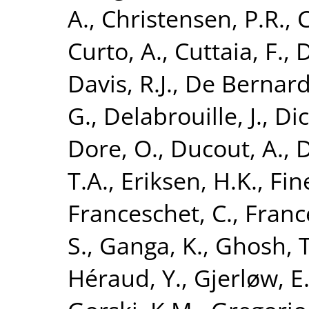
A.
,
Christensen, P.R.
,
C
Curto, A.
,
Cuttaia, F.
,
D
Davis, R.J.
,
De Bernardi
G.
,
Delabrouille, J.
,
Dic
Dore, O.
,
Ducout, A.
,
D
T.A.
,
Eriksen, H.K.
,
Fine
Franceschet, C.
,
France
S.
,
Ganga, K.
,
Ghosh, T
Héraud, Y.
,
Gjerløw, E