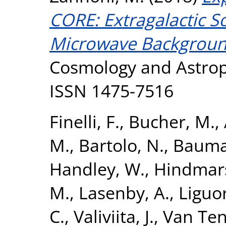
CORE: Extragalactic S
Microwave Backgroun
Cosmology and Astropar
ISSN 1475-7516
Finelli, F.
,
Bucher, M.
,
M.
,
Bartolo, N.
,
Bauma
Handley, W.
,
Hindmar
M.
,
Lasenby, A.
,
Liguor
C.
,
Valiviita, J.
,
Van Ten