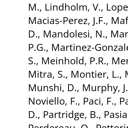
M.
,
Lindholm, V.
,
Lope
Macias-Perez, J.F.
,
Maff
D.
,
Mandolesi, N.
,
Mang
P.G.
,
Martinez-Gonzale
S.
,
Meinhold, P.R.
,
Men
Mitra, S.
,
Montier, L.
,
Munshi, D.
,
Murphy, J
Noviello, F.
,
Paci, F.
,
P
D.
,
Partridge, B.
,
Pasia
Perdereau, O.
,
Pettori