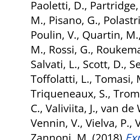
Paoletti, D.
,
Partridge,
M.
,
Pisano, G.
,
Polastri
Poulin, V.
,
Quartin, M.
M.
,
Rossi, G.
,
Roukema,
Salvati, L.
,
Scott, D.
,
Se
Toffolatti, L.
,
Tomasi, 
Triqueneaux, S.
,
Tromb
C.
,
Valiviita, J.
,
van de 
Vennin, V.
,
Vielva, P.
,
V
Zannoni, M.
(2018)
Ex