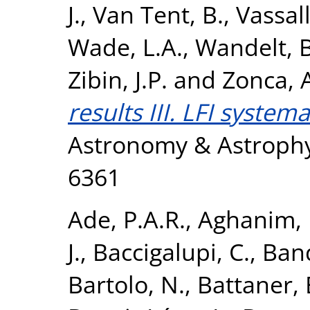
J.
,
Van Tent, B.
,
Vassall
Wade, L.A.
,
Wandelt, B
Zibin, J.P.
and
Zonca, 
results III. LFI system
Astronomy & Astrophys
6361
Ade, P.A.R.
,
Aghanim, 
J.
,
Baccigalupi, C.
,
Band
Bartolo, N.
,
Battaner, 