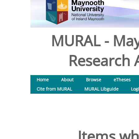
MURAL - May
Research A
Home
About
Browse
eTheses
Cite from MURAL
MURAL Libguide
Log
Items wh