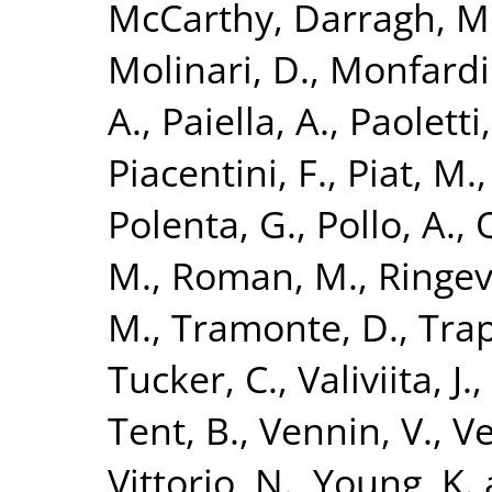
McCarthy, Darragh
,
Me
Molinari, D.
,
Monfardin
A.
,
Paiella, A.
,
Paoletti,
Piacentini, F.
,
Piat, M.
Polenta, G.
,
Pollo, A.
,
M.
,
Roman, M.
,
Ringev
M.
,
Tramonte, D.
,
Trap
Tucker, C.
,
Valiviita, J.
,
Tent, B.
,
Vennin, V.
,
Ve
Vittorio, N.
,
Young, K.