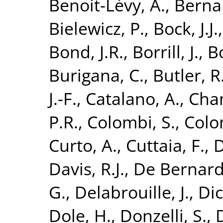
Benoit-Lévy, A.
,
Bernar
Bielewicz, P.
,
Bock, J.J.
Bond, J.R.
,
Borrill, J.
,
B
Burigana, C.
,
Butler, R
J.-F.
,
Catalano, A.
,
Cham
P.R.
,
Colombi, S.
,
Colo
Curto, A.
,
Cuttaia, F.
,
D
Davis, R.J.
,
De Bernardi
G.
,
Delabrouille, J.
,
Dic
Dole, H.
,
Donzelli, S.
,