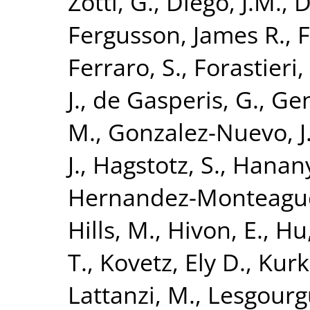
Zotti, G.
,
Diego, J.M.
,
D
Fergusson, James R.
,
F
Ferraro, S.
,
Forastieri, 
J.
,
de Gasperis, G.
,
Gen
M.
,
Gonzalez-Nuevo, J
J.
,
Hagstotz, S.
,
Hanany
Hernandez-Monteagud
Hills, M.
,
Hivon, E.
,
Hu,
T.
,
Kovetz, Ely D.
,
Kurk
Lattanzi, M.
,
Lesgourgu