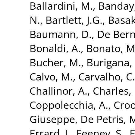
Ballardini, M.
,
Banday,
N.
,
Bartlett, J.G.
,
Basak
Baumann, D.
,
De Bern
Bonaldi, A.
,
Bonato, M
Bucher, M.
,
Burigana, 
Calvo, M.
,
Carvalho, C.
Challinor, A.
,
Charles, 
Coppolecchia, A.
,
Croo
Giuseppe
,
De Petris, 
Errard, J.
,
Feeney, S.
,
F