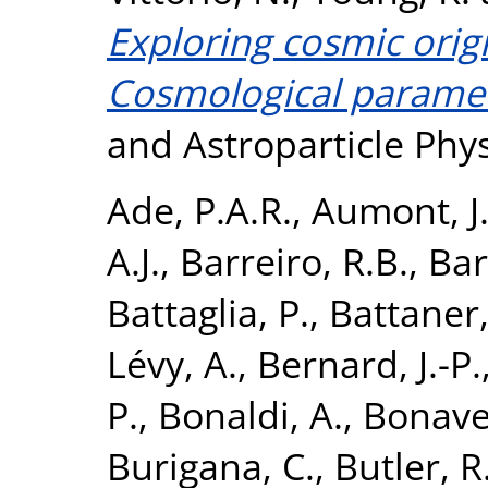
Exploring cosmic orig
Cosmological paramet
and Astroparticle Phys
Ade, P.A.R.
,
Aumont, J
A.J.
,
Barreiro, R.B.
,
Bar
Battaglia, P.
,
Battaner,
Lévy, A.
,
Bernard, J.-P.
P.
,
Bonaldi, A.
,
Bonaver
Burigana, C.
,
Butler, R