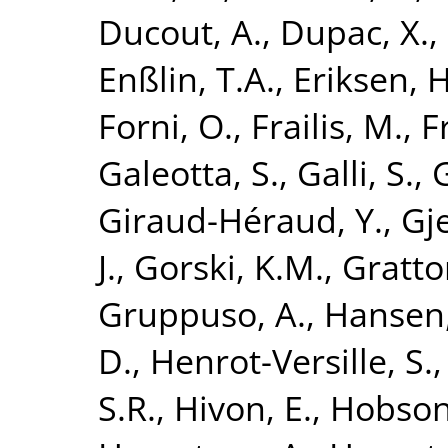
Ducout, A.
,
Dupac, X.
,
Enßlin, T.A.
,
Eriksen, H
Forni, O.
,
Frailis, M.
,
F
Galeotta, S.
,
Galli, S.
,
Giraud-Héraud, Y.
,
Gje
J.
,
Gorski, K.M.
,
Gratto
Gruppuso, A.
,
Hansen,
D.
,
Henrot-Versille, S.
S.R.
,
Hivon, E.
,
Hobson