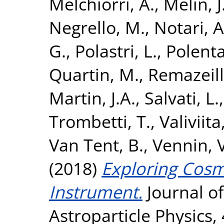
Melchiorri, A.
,
Melin, J
Negrello, M.
,
Notari, A
G.
,
Polastri, L.
,
Polenta
Quartin, M.
,
Remazeill
Martin, J.A.
,
Salvati, L.
Trombetti, T.
,
Valiviita,
Van Tent, B.
,
Vennin, V
(2018)
Exploring Cosm
Instrument.
Journal o
Astroparticle Physics,