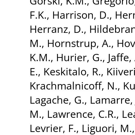
Gorski, K.M.
,
Gregorio,
F.K.
,
Harrison, D.
,
Her
Herranz, D.
,
Hildebran
M.
,
Hornstrup, A.
,
Hov
K.M.
,
Hurier, G.
,
Jaffe,
E.
,
Keskitalo, R.
,
Kiiveri
Krachmalnicoff, N.
,
Ku
Lagache, G.
,
Lamarre, 
M.
,
Lawrence, C.R.
,
Lea
Levrier, F.
,
Liguori, M.